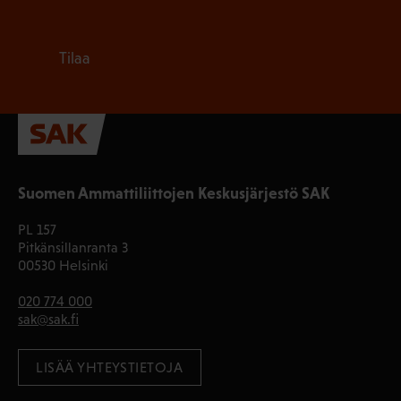
Tilaa
Suomen Ammattiliittojen Keskusjärjestö SAK
PL 157
Pitkänsillanranta 3
00530 Helsinki
020 774 000
sak@sak.fi
LISÄÄ YHTEYSTIETOJA