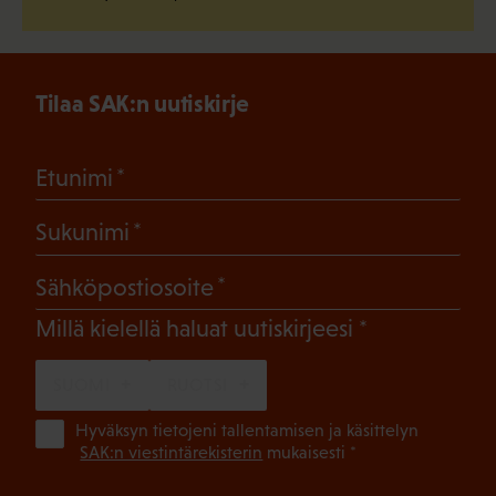
Tilaa SAK:n uutiskirje
(Pakollinen)
Etunimi
(Pakollinen)
Sukunimi
(Pakollinen)
Sähköpostiosoite
(Pakollinen)
Millä kielellä haluat uutiskirjeesi
SUOMI
RUOTSI
(Pa
Hyväksyn tietojeni tallentamisen ja käsittelyn
SAK:n viestintärekisterin
mukaisesti *