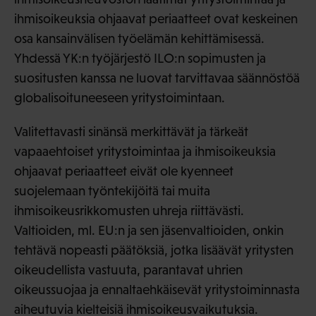
ihmisoikeuksia ohjaavat periaatteet ovat keskeinen
osa kansainvälisen työelämän kehittämisessä.
Yhdessä YK:n työjärjestö ILO:n sopimusten ja
suositusten kanssa ne luovat tarvittavaa säännöstöä
globalisoituneeseen yritystoimintaan.
Valitettavasti sinänsä merkittävät ja tärkeät
vapaaehtoiset yritystoimintaa ja ihmisoikeuksia
ohjaavat periaatteet eivät ole kyenneet
suojelemaan työntekijöitä tai muita
ihmisoikeusrikkomusten uhreja riittävästi.
Valtioiden, ml. EU:n ja sen jäsenvaltioiden, onkin
tehtävä nopeasti päätöksiä, jotka lisäävät yritysten
oikeudellista vastuuta, parantavat uhrien
oikeussuojaa ja ennaltaehkäisevät yritystoiminnasta
aiheutuvia kielteisiä ihmisoikeusvaikutuksia.