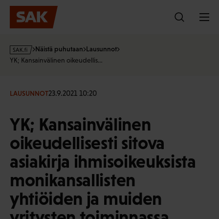
Hyppää
sisältöön
s
Näistä puhutaan
Lausunnot
a
YK; Kansainvälinen oikeudellis…
k
·
f
23.9.2021 10:20
LAUSUNNOT
i
YK; Kansainvälinen
oikeudellisesti sitova
asiakirja ihmisoikeuksista
monikansallisten
yhtiöiden ja muiden
yritysten toiminnassa