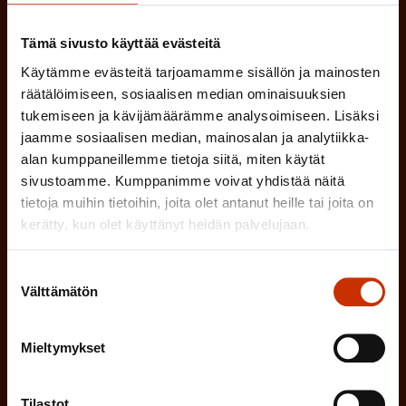
(
Etunimi
Tämä sivusto käyttää evästeitä
P
Käytämme evästeitä tarjoamamme sisällön ja mainosten
a
räätälöimiseen, sosiaalisen median ominaisuuksien
(
Sukunimi
tukemiseen ja kävijämäärämme analysoimiseen. Lisäksi
k
jaamme sosiaalisen median, mainosalan ja analytiikka-
P
o
alan kumppaneillemme tietoja siitä, miten käytät
a
l
sivustoamme. Kumppanimme voivat yhdistää näitä
(
Sähköpostiosoite
k
tietoja muihin tietoihin, joita olet antanut heille tai joita on
l
P
kerätty, kun olet käyttänyt heidän palvelujaan.
o
i
a
l
Mikä tai mitkä näistä kuvaavat sinua
n
Suostumuksen
k
l
Välttämätön
parhaiten?
valinta
e
o
i
n
l
LUOTTAMUSMIES
Mieltymykset
n
)
l
e
TYÖSUOJELUVALTUUTETTU
i
Tilastot