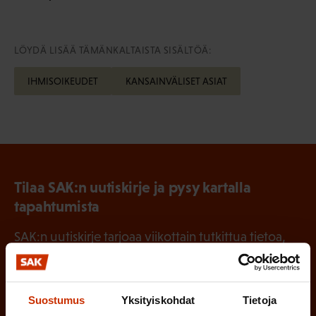
LÖYDÄ LISÄÄ TÄMÄNKALTAISTA SISÄLTÖÄ:
IHMISOIKEUDET
KANSAINVÄLISET ASIAT
Tilaa SAK:n uutiskirje ja pysy kartalla
tapahtumista
SAK:n uutiskirje tarjoaa viikottain tutkittua tietoa,
asiantuntijoiden näkemyksiä ja analyysejä.
Suostumus
Yksityiskohdat
Tietoja