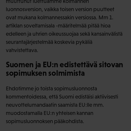
muuttunut luettuamme kolmannen
luonnosversion, vaikka toisen version puutteet
ovat mukana kolmannessakin versiossa. Mm 1.
artiklan soveltamisala -määritelmää pitää hioa
edelleen ja uhrien oikeussuojaa sekä kansainvälistä
seurantajärjestelmää koskevia pykäliä
vahvistettava.
Suomen ja EU:n edistettävä sitovan
sopimuksen solmimista
Ehdotimme jo toista sopimusluonnosta
kommentoidessa, että Suomi edistäisi aktiivisesti
neuvottelumandaatin saamista EU:lle mm.
muodostamalla EU:n yhteisen kannan
sopimusluonnoksen pääkohdista.