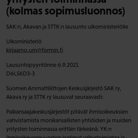
(kolmas sopimusluonnos)
SAK:n, Akavan ja STTK:n lausunto ulkoministeriölle
Ulkoministeriö
kirjaamo.um@formin.fi
Lausuntopyyntönne 6.9.2021
D6L56D3-3
Suomen Ammattiliittojen Keskusjärjestö SAK ry,
Akava ry ja STTK ry lausuvat seuraavasti:
Palkansaajakeskusjärjestöt pitävät ihmisoikeuksien
vahvistamista monikansallisten yhtiöiden ja muiden
yritysten toiminnassa erittäin tärkeänä. YK:n
ihmisoikeusneuvoston laatimat yritystoimintaa ja