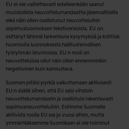
EU ei ole valitettavasti edelleenkään saanut
muodollista neuvottelumandaattia jäsenvaltioilta
eikä näin ollen osallistunut neuvotteluihin
sopimusluonnoksen tekstiversioista. EU on
esittänyt lähinnä tarkentavia kysymyksiä ja kriittisiä
huomioita luonnoksesta hallitustenvälisen
työryhmän istunnoissa. EU:n rooli on
neuvotteluissa ollut näin ollen ennemminkin
negatiivinen kuin kannustava.
Suomen pitäisi pyrkiä vaikuttamaan aktiivisesti
EU:n sisällä siihen, että EU saisi vihdoin
neuvottelumandaatin ja osallistuisi rakentavasti
sopimusneuvotteluihin. Esitimme Suomelle
aktiivista roolia EU:ssa jo vuosi sitten, mutta
ymmärtääksemme Suomikaan ei ole toiminut