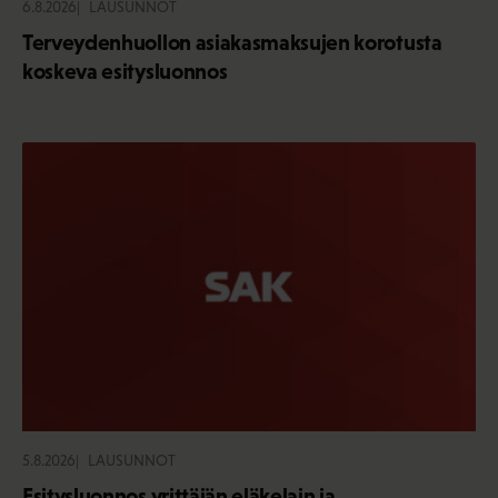
6.8.2026
LAUSUNNOT
Terveydenhuollon asiakasmaksujen korotusta
koskeva esitysluonnos
5.8.2026
LAUSUNNOT
Esitysluonnos yrittäjän eläkelain ja