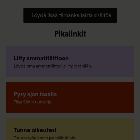
Löydä lisää tämänkaltaista sisältöä
Pikalinkit
Liity ammattiliittoon
Löydä oma ammattiliittosi ja liity jo tänään.
Pysy ajan tasalla
Tilaa SAK:n uutiskirje.
Tunne oikeutesi
Tutustu työelämän pelisääntöihin.