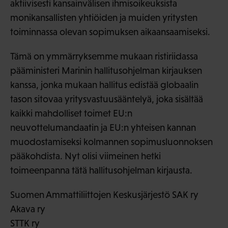
aktiivisesti kansainvälisen ihmisoikeuksista
monikansallisten yhtiöiden ja muiden yritysten
toiminnassa olevan sopimuksen aikaansaamiseksi.
Tämä on ymmärryksemme mukaan ristiriidassa
pääministeri Marinin hallitusohjelman kirjauksen
kanssa, jonka mukaan hallitus edistää globaalin
tason sitovaa yritysvastuusääntelyä, joka sisältää
kaikki mahdolliset toimet EU:n
neuvottelumandaatin ja EU:n yhteisen kannan
muodostamiseksi kolmannen sopimusluonnoksen
pääkohdista. Nyt olisi viimeinen hetki
toimeenpanna tätä hallitusohjelman kirjausta.
Suomen Ammattiliittojen Keskusjärjestö SAK ry
Akava ry
STTK ry