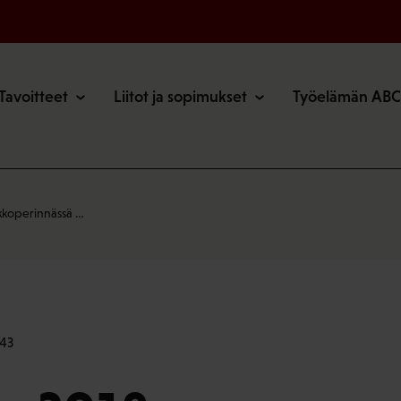
o
Tavoitteet
Liitot ja sopimukset
Työelämän ABC
koperinnässä …
:43