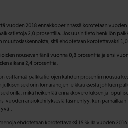
 että vuoden 2018 ennakkoperinnässä korotetaan vuoden 
alkkatietoja 2,0 prosentilla. Jos uusin tieto henkilön pa
muutoslaskennoista, sitä ehdotetaan korotettavaksi 1,0 
oiden nousevan tänä vuonna 0,8 prosenttia ja ensi vuonn
en aikana 2,4 prosenttia.
on esittämää palkkatietojen kahden prosentin nousua ke
 julkisen sektorin lomarahojen leikkauksesta johtuen pal
ellä sektorilla, mikä heikentää ennakkoverotuksen ja lopulli
nsi vuoden ansiokehityksestä täsmentyy, kun parhaillaan 
tyvät.
menoja ehdotetaan korotettavaksi 15 %:lla vuoden 2016 