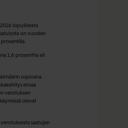
2016 lopullisesta
lkkatulosta on vuoden
prosentilla.
a 1,6 prosenttia eli
skimäärin sopivana.
kkakehitys eroaa
sen verotuksen
käynnissä olevat
verotuksesta saatujen