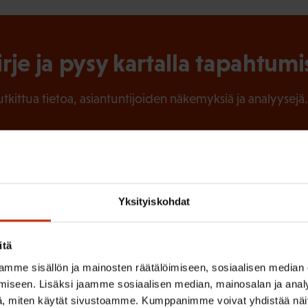
irje ja pysy kartalla tapahtumi
tutkittua tietoa, asiantuntijoiden näkemyksiä ja analyysejä.
(
Sukunimi
P
Yksityiskohdat
a
itä
k
mme sisällön ja mainosten räätälöimiseen, sosiaalisen median
o
iseen. Lisäksi jaamme sosiaalisen median, mainosalan ja analy
l
 sinua parhaiten?
, miten käytät sivustoamme. Kumppanimme voivat yhdistää näitä t