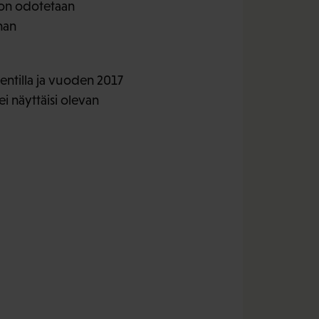
ason odotetaan
nan
ntilla ja vuoden 2017
i näyttäisi olevan