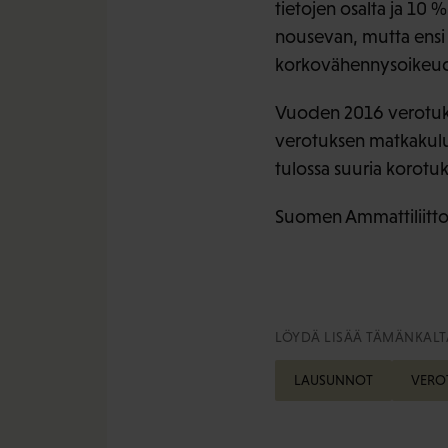
tietojen osalta ja 10
nousevan, mutta ensi 
korkovähennysoikeud
Vuoden 2016 verotuks
verotuksen matkakuluj
tulossa suuria korotuk
Suomen Ammattiliittoj
LÖYDÄ LISÄÄ TÄMÄNKALTA
LAUSUNNOT
VERO