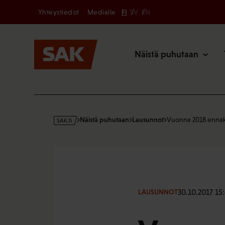
Secondary
Hyppää
Yhteystiedot
Medialle
FI
SV
EN
sisältöön
Päävalikk
Näistä puhutaan
s
Näistä puhutaan
Lausunnot
Vuonna 2018 ennak
a
k
·
f
i
30.10.2017 15
LAUSUNNOT