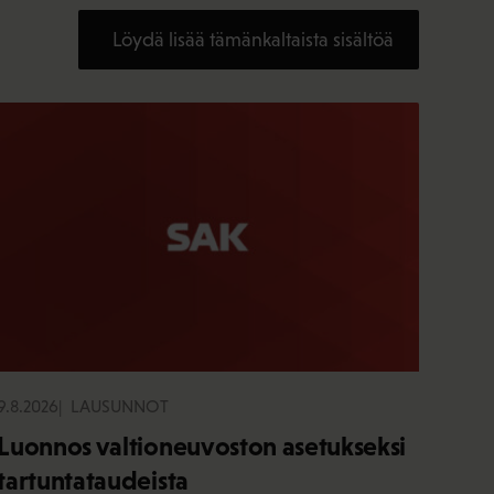
Löydä lisää tämänkaltaista sisältöä
9.8.2026
LAUSUNNOT
Luonnos valtioneuvoston asetukseksi
tartuntataudeista