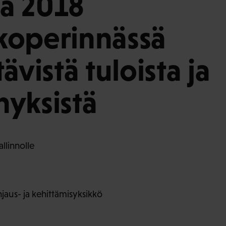
a 2018
koperinnässä
ävistä tuloista ja
yksistä
llinnolle
aus- ja kehittämisyksikkö