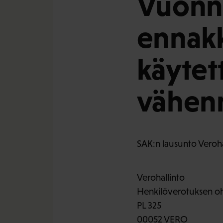
Vuonn
ennak
käytett
vähenn
SAK:n lausunto Veroha
Verohallinto
Henkilöverotuksen ohj
PL 325
00052 VERO