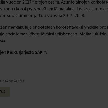
 %:lla vuoden 2017 tietojen osalta. Asuntolainojen korkot
vuonna korot pysynevät vielä matalina. Lisäksi asuntolai
en supistuminen jatkuu vuosina 2017–2018.
en matkakuluja ehdotetaan korotettavaksi yhdellä prose
a ehdotetaan käytettäväksi sellaisenaan. Matkakuluihin e
sia.
en Keskusjärjestö SAK ry
ISTA SISÄLTÖÄ:
TUS