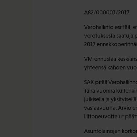
A82/000001/2017
Verohallinto esittää,
verotuksesta saatuja p
2017 ennakkoperinnän 
VM ennustaa keskiansi
yhteensä kahden vuod
SAK pitää Verohallinn
Tänä vuonna kuitenkin
julkisella ja yksityis
vastaavuutta. Arvio e
liittoneuvottelut päät
Asuntolainojen korko