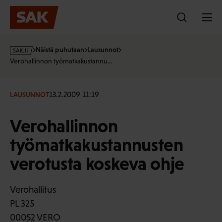
Hyppää
sisältöön
s
Näistä puhutaan
Lausunnot
a
Verohallinnon työmatkakustannu…
k
·
f
13.2.2009 11:19
LAUSUNNOT
i
Verohallinnon
työmatkakustannusten
verotusta koskeva ohje
Verohallitus
PL 325
00052 VERO