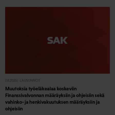
7.8.2026
LAUSUNNOT
Muutoksia työeläkealaa koskeviin
Finanssivalvonnan määräyksiin ja ohjeisiin sekä
vahinko- ja henkivakuutuksen määräyksiin ja
ohjeisiin