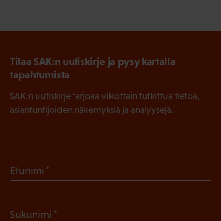
Tilaa SAK:n uutiskirje ja pysy kartalla
tapahtumista
SAK:n uutiskirje tarjoaa viikottain tutkittua tietoa,
asiantuntijoiden näkemyksiä ja analyysejä.
(
Etunimi
P
a
(
Sukunimi
k