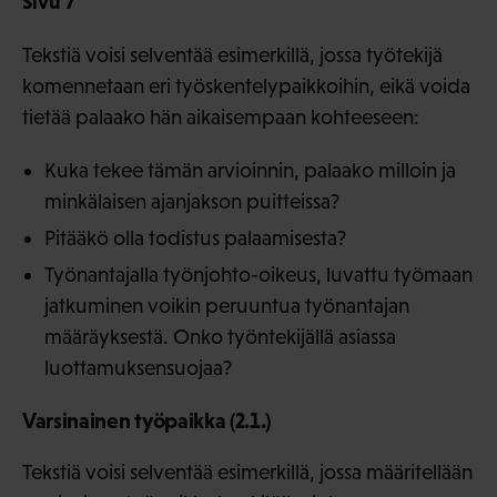
Sivu 7
Tekstiä voisi selventää esimerkillä, jossa työtekijä
komennetaan eri työskentelypaikkoihin, eikä voida
tietää palaako hän aikaisempaan kohteeseen:
Kuka tekee tämän arvioinnin, palaako milloin ja
minkälaisen ajanjakson puitteissa?
Pitääkö olla todistus palaamisesta?
Työnantajalla työnjohto-oikeus, luvattu työmaan
jatkuminen voikin peruuntua työnantajan
määräyksestä. Onko työntekijällä asiassa
luottamuksensuojaa?
Varsinainen työpaikka (2.1.)
Tekstiä voisi selventää esimerkillä, jossa määritellään