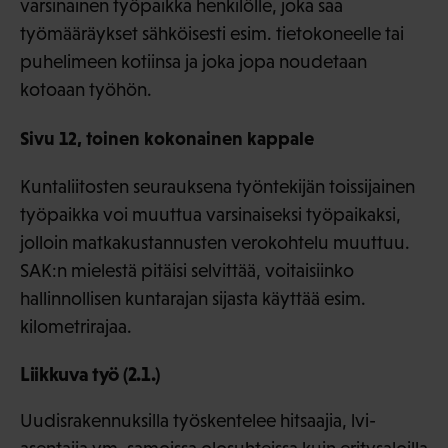
varsinainen työpaikka henkilölle, joka saa
työmääräykset sähköisesti esim. tietokoneelle tai
puhelimeen kotiinsa ja joka jopa noudetaan
kotoaan työhön.
Sivu 12, toinen kokonainen kappale
Kuntaliitosten seurauksena työntekijän toissijainen
työpaikka voi muuttua varsinaiseksi työpaikaksi,
jolloin matkakustannusten verokohtelu muuttuu.
SAK:n mielestä pitäisi selvittää, voitaisiinko
hallinnollisen kuntarajan sijasta käyttää esim.
kilometrirajaa.
Liikkuva työ (2.1.)
Uudisrakennuksilla työskentelee hitsaajia, lvi-