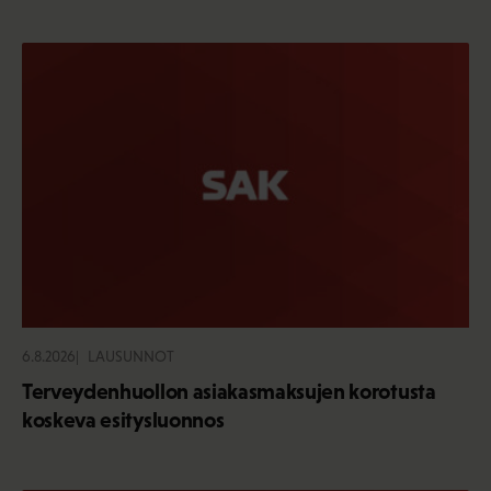
6.8.2026
LAUSUNNOT
Terveydenhuollon asiakasmaksujen korotusta
koskeva esitysluonnos