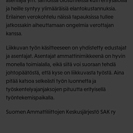
asentajia ym. samoissa olosuhteissa kuin eritysaloilla
ja heille syntyy ylimääräisiä elantokustannuksia.
Erilainen verokohtelu näissä tapauksissa tullee
jatkossakin aiheuttamaan ongelmia verottajan
kanssa.
Liikkuvan työn käsitteeseen on yhdistetty edustajat
ja asentajat. Asentajat ammattinimikkeenä on hyvin
monella toimialalla, eikä siitä voi suoraan tehdä
johtopäätöstä, että kyse on liikkuvasta työstä. Aina
pitää katsoa selkeästi työn luonnetta ja
työskentelyajanjaksojen pituutta erityisellä
työntekemispaikalla.
Suomen Ammattiliittojen Keskusjärjestö SAK ry