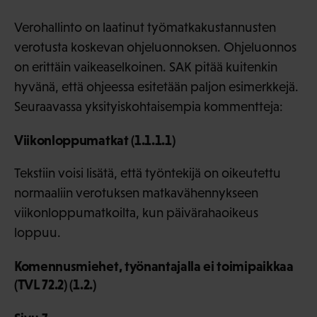
Verohallinto on laatinut työmatkakustannusten
verotusta koskevan ohjeluonnoksen. Ohjeluonnos
on erittäin vaikeaselkoinen. SAK pitää kuitenkin
hyvänä, että ohjeessa esitetään paljon esimerkkejä.
Seuraavassa yksityiskohtaisempia kommentteja:
Viikonloppumatkat (1.1.1.1)
Tekstiin voisi lisätä, että työntekijä on oikeutettu
normaaliin verotuksen matkavähennykseen
viikonloppumatkoilta, kun päivärahaoikeus
loppuu.
Komennusmiehet, työnantajalla ei toimipaikkaa
(TVL 72.2) (1.2.)