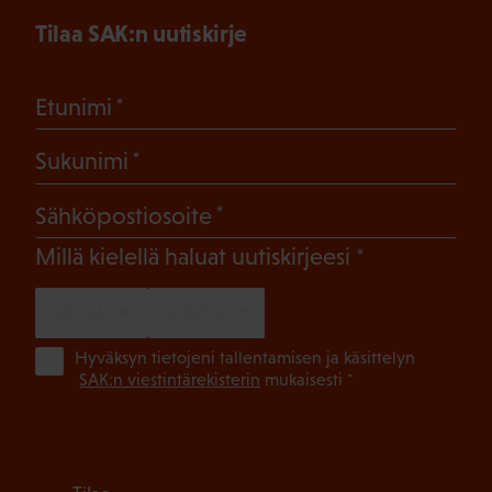
Tilaa SAK:n uutiskirje
(Pakollinen)
Etunimi
(Pakollinen)
Sukunimi
(Pakollinen)
Sähköpostiosoite
(Pakollinen)
Millä kielellä haluat uutiskirjeesi
SUOMI
RUOTSI
(Pa
Hyväksyn tietojeni tallentamisen ja käsittelyn
SAK:n viestintärekisterin
mukaisesti *