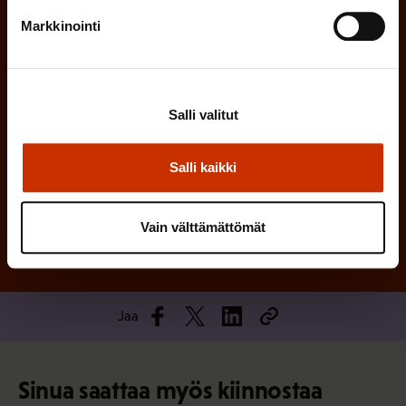
)
e
Markkinointi
n
)
Salli valitut
Salli kaikki
Tilaa
Vain välttämättömät
Jaa
Sinua saattaa myös kiinnostaa