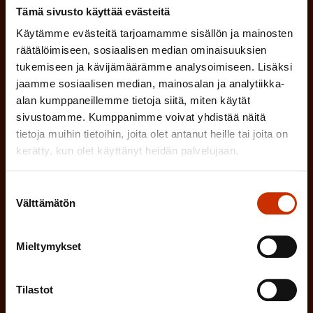
MUU KIINNOSTUS TYÖELÄMÄASIOIHIN
Tämä sivusto käyttää evästeitä
Käytämme evästeitä tarjoamamme sisällön ja mainosten
räätälöimiseen, sosiaalisen median ominaisuuksien
(
Millä kielellä haluat uutiskirjeesi
tukemiseen ja kävijämäärämme analysoimiseen. Lisäksi
P
jaamme sosiaalisen median, mainosalan ja analytiikka-
SUOMI
RUOTSI
alan kumppaneillemme tietoja siitä, miten käytät
a
sivustoamme. Kumppanimme voivat yhdistää näitä
k
tietoja muihin tietoihin, joita olet antanut heille tai joita on
kerätty, kun olet käyttänyt heidän palvelujaan.
o
(
Hyväksyn tietojeni tallentamisen ja käsittelyn
P
l
SAK:n viestintärekisterin
mukaisesti *
Suostumuksen
a
l
Välttämätön
valinta
k
i
o
n
Mieltymykset
l
e
l
i
Tilastot
n
n