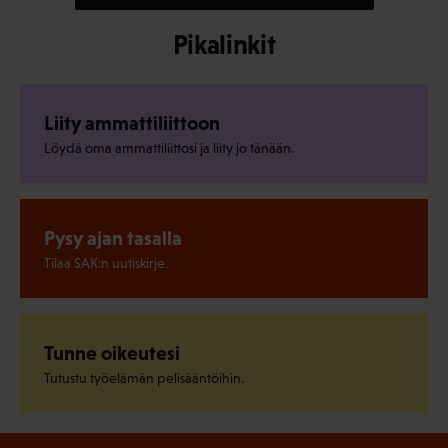
Pikalinkit
Liity ammattiliittoon
Löydä oma ammattiliittosi ja liity jo tänään.
Pysy ajan tasalla
Tilaa SAK:n uutiskirje.
Tunne oikeutesi
Tutustu työelämän pelisääntöihin.