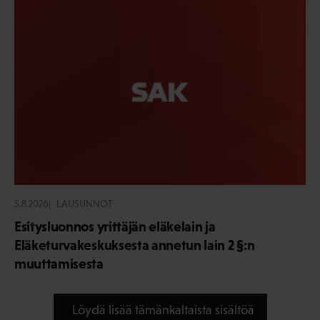
5.8.2026
LAUSUNNOT
Esitysluonnos yrittäjän eläkelain ja
Eläketurvakeskuksesta annetun lain 2 §:n
muuttamisesta
Löydä lisää tämänkaltaista sisältöä