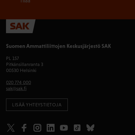
Tilaa
Suomen Ammattiliittojen Keskusjärjestö SAK
PL 157
Pitkänsillanranta 3
00530 Helsinki
020 774 000
sak@sak.fi
LISÄÄ YHTEYSTIETOJA