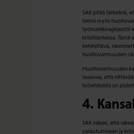
SAK pitää tärkeänä, e
toimii myös huoltova
työmarkkinajärjestöt 
kriisitilanteissa. Tämä
kehitettävä, rakennett
huoltovarmuuden näkök
Huoltovarmuuden kannal
osaavaa, että riittäv
työehdoista on pidet
4. Kansa
SAK näkee, että oikea
varautumiseen ja kriis