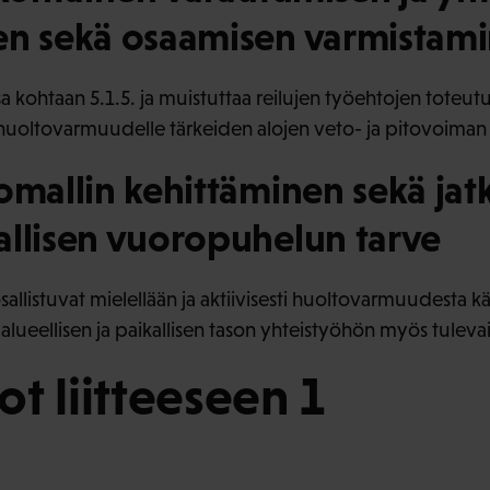
en sekä osaamisen varmistam
sa kohtaan 5.1.5. ja muistuttaa reilujen työehtojen toteu
uoltovarmuudelle tärkeiden alojen veto- ja pitovoiman 
omallin kehittäminen sekä ja
allisen vuoropuhelun tarve
 osallistuvat mielellään ja aktiivisesti huoltovarmuudesta
 alueellisen ja paikallisen tason yhteistyöhön myös tulev
t liitteeseen 1