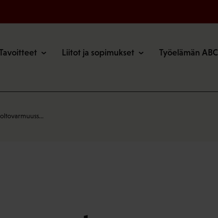
o
Tavoitteet
Liitot ja sopimukset
Työelämän ABC
uoltovarmuuss…