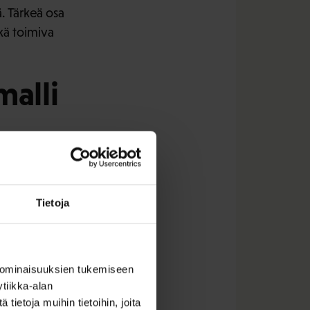
ä. Tärkeä osa
kä toimiva
alli
en valtioneuvoston
ollisuus,
rveyshuolto, lääke- ja
ärkeää, että
Tietoja
täntöönpanossa ja
ökohtia
 ominaisuuksien tukemiseen
tiikka-alan
ietoja muihin tietoihin, joita