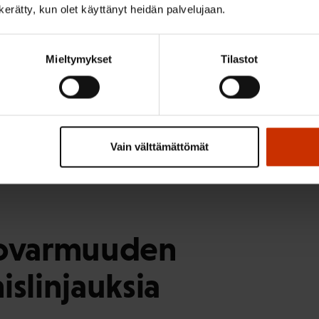
nen tuotanto, mahdollisimman hyvä omavaraisuus ja toi
n kerätty, kun olet käyttänyt heidän palvelujaan.
ä huoltovarmuuden näkökulmasta.
 siihen seikkaan, että erityisesti sosiaali- ja terveyspalv
Mieltymykset
Tilastot
 esiin henkilöstön saatavuus, mutta ei sitä, mitä saatavuu
rkeiden alojen veto- ja pitovoimasta huolehtiminen on
an saatavuuteen viitataan myös kohdassa 7.3.
aallinen huoltovarmuus
Vain välttämättömät
tovarmuuden
islinjauksia