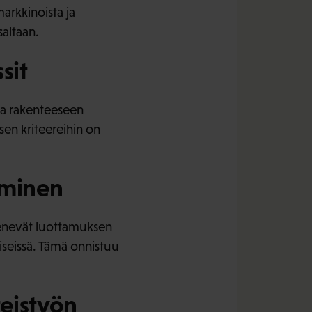
arkkinoista ja
altaan.
sit
ja rakenteeseen
en kriteereihin on
aminen
ykenevät luottamuksen
iiseissä. Tämä onnistuu
teistyön