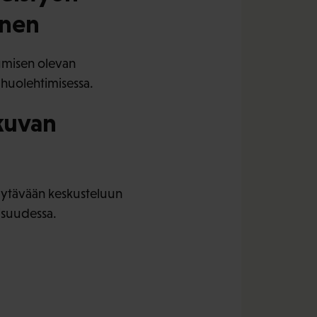
inen
tumisen olevan
huolehtimisessa.
tkuvan
 käytävään keskusteluun
aisuudessa.