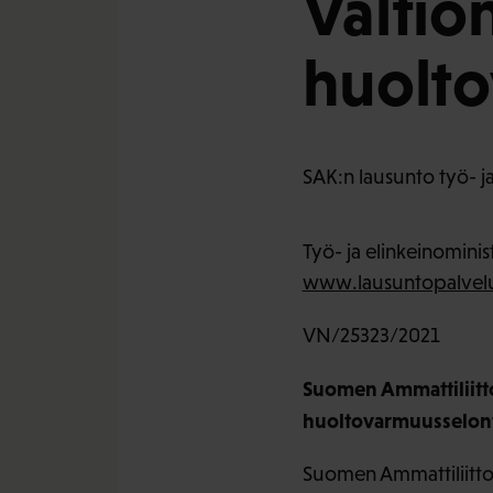
Valtio
huolt
SAK:n lausunto työ- ja
Työ- ja elinkeinominis
www.lausuntopalvelu
VN/25323/2021
Suomen Ammattiliitto
huoltovarmuusselon
Suomen Ammattiliittoj