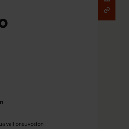
o
on
sua valtioneuvoston