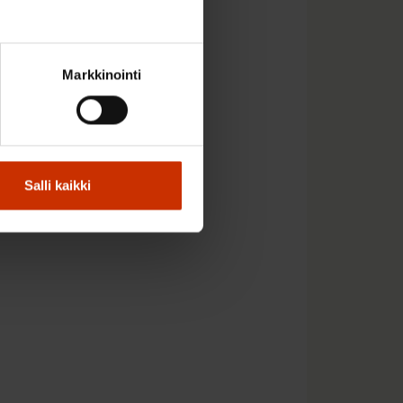
mivat markkinat ovat
eluiden osalta
Markkinointi
s edellyttäisi.
 koko yhteiskunnan
Salli kaikki