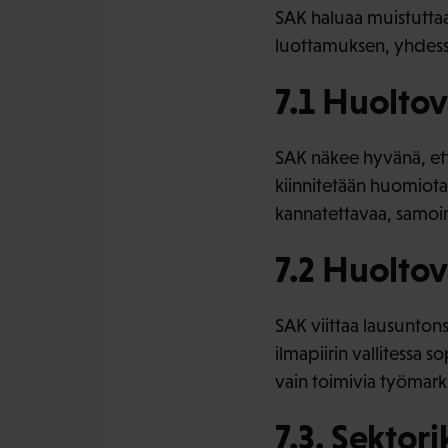
SAK haluaa muistuttaa
luottamuksen, yhdessä
7.1 Huoltov
SAK näkee hyvänä, et
kiinnitetään huomiota
kannatettavaa, samoin
7.2 Huolto
SAK viittaa lausunton
ilmapiirin vallitessa s
vain toimivia työmarkk
7.3. Sektor