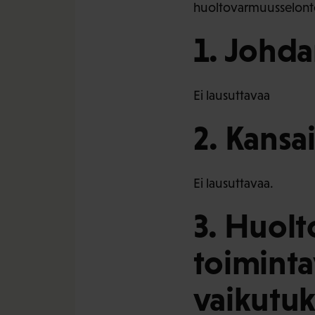
huoltovarmuusselonte
1. Johd
Ei lausuttavaa
2. Kansa
Ei lausuttavaa.
3. Huol
toiminta
vaikutuk