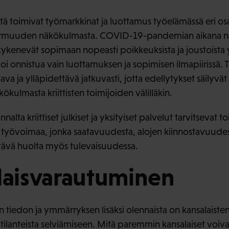
ttä toimivat työmarkkinat ja luottamus työelämässä eri o
rmuuden näkökulmasta. COVID-19-pandemian aikana nähti
kykenevät sopimaan nopeasti poikkeuksista ja joustoista y
 voi onnistua vain luottamuksen ja sopimisen ilmapiirissä. T
ava ja ylläpidettävä jatkuvasti, jotta edellytykset säilyvä
ulmasta kriittisten toimijoiden välilläkin.
ta kriittiset julkiset ja yksityiset palvelut tarvitsevat 
ää työvoimaa, jonka saatavuudesta, alojen kiinnostavuudes
tävä huolta myös tulevaisuudessa.
laisvarautuminen
n tiedon ja ymmärryksen lisäksi olennaista on kansalaiste
itilanteista selviämiseen. Mitä paremmin kansalaiset voiv