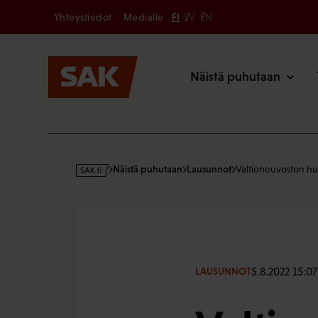
Secondary
Hyppää
Yhteystiedot
Medialle
FI
SV
EN
sisältöön
Päävalikk
Näistä puhutaan
s
Näistä puhutaan
Lausunnot
Valtioneuvoston h
a
k
·
f
i
5.8.2022 15:07
LAUSUNNOT