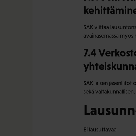
kehittämin
SAK viittaa lausunton
avainasemassa myös h
7.4 Verkost
yhteiskunn
SAK ja sen jäsenliitot
sekä valtakunnallisen,
Lausunno
Ei lausuttavaa