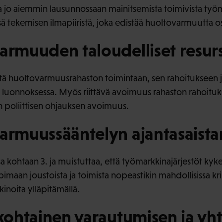
 jo aiemmin lausunnossaan mainitsemista toimivista työm
 tekemisen ilmapiiristä, joka edistää huoltovarmuutta os
armuuden taloudelliset resurs
tä huoltovarmuusrahaston toimintaan, sen rahoitukseen 
 luonnoksessa. Myös riittävä avoimuus rahaston rahoituks
 poliittisen ohjauksen avoimuus.
varmuussääntelyn ajantasaist
sa kohtaan 3. ja muistuttaa, että työmarkkinajärjestöt k
opimaan joustoista ja toimista nopeastikin mahdollisissa kr
inoita ylläpitämällä.
ikohtainen varautumisen ja yh