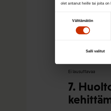
SAK:n mukaan kotimai
olet antanut heille tai joita o
ensiarvoisen tärkeit
Suostumuksen
SAK kiinnittää huomiota
Välttämätön
valinta
luonnoksessa nostetaan
Huoltovarmuudelle tä
asia. Osaavan työvoim
6. Sotil
Salli valitut
Ei lausuttavaa
7. Huol
kehittäm