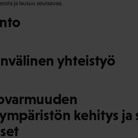
osta ja lausuu seuraavaa.
anto
invälinen yhteistyö
tovarmuuden
ympäristön kehitys ja 
set