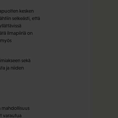
sapuolten kesken
in selkeästi, että
llättävissä
ätä ilmapiiriä on
t myös
toimiakseen sekä
ta ja niiden
n mahdollisuus
at varautua