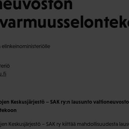
neuvoston
ovarmuusselontek
 elinkeinoministeriölle
teriö
.fi
jen Keskusjärjestö – SAK ry:n lausunto valtioneuvost
tekoon
en Keskusjärjestö – SAK ry kiittää mahdollisuudesta lau