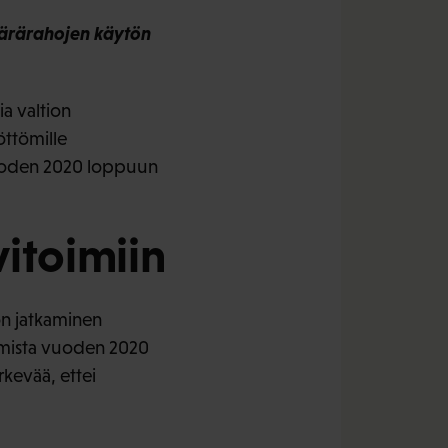
äärärahojen käytön
ia valtion
öttömille
 vuoden 2020 loppuun
vitoimiin
n jatkaminen
kamista vuoden 2020
kevää, ettei