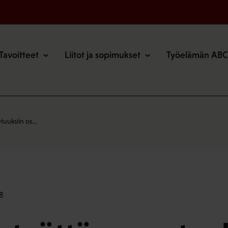
o
Tavoitteet
Liitot ja sopimukset
Työelämän ABC
tuuksiin os…
8