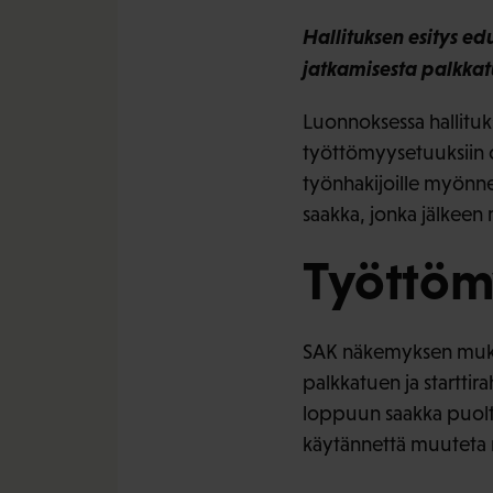
Hallituksen esitys e
jatkamisesta palkkat
Luonnoksessa hallituks
työttömyysetuuksiin 
työnhakijoille myönne
saakka, jonka jälkeen
Työttömy
SAK näkemyksen muka
palkkatuen ja starttir
loppuun saakka puolta
käytännettä muuteta