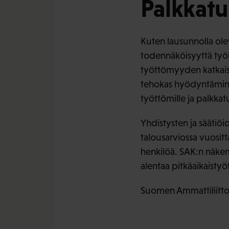
Palkkatu
Kuten lausunnolla ole
todennäköisyyttä työll
työttömyyden katkaisu
tehokas hyödyntäminen 
työttömille ja palkkat
Yhdistysten ja säätiö
talousarviossa vuosit
henkilöä. SAK:n näkemy
alentaa pitkäaikaisty
Suomen Ammattiliittoj