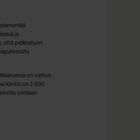
 pienentää
sessä ja
, että palkkatuen
mapalveluita
lkkatuessa on valtion
ä kiintiö on 3 000
keinolla voidaan