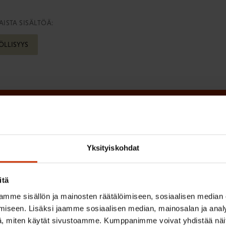
ISTA SISÄLTÖÄ:
ÖLLISYYS
irje ja pysy kartalla tapahtumi
Yksityiskohdat
tutkittua tietoa, asiantuntijoiden näkemyksiä ja analyysejä.
itä
mme sisällön ja mainosten räätälöimiseen, sosiaalisen median
iseen. Lisäksi jaamme sosiaalisen median, mainosalan ja analy
(
Sukunimi
, miten käytät sivustoamme. Kumppanimme voivat yhdistää näitä t