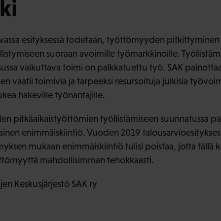
ki
vassa esityksessä todetaan, työttömyyden pitkittyminen
istymiseen suoraan avoimille työmarkkinoille. Työllistämi
ssa vaikuttava toimi on palkkatuettu työ. SAK painottaa
vaatii toimivia ja tarpeeksi resursoituja julkisia työvoi
ukea hakeville työnantajille.
iden pitkäaikaistyöttömien työllistämiseen suunnatussa pa
tainen enimmäiskiintiö. Vuoden 2019 talousarvioesityksess
ksen mukaan enimmäiskiintiö tulisi poistaa, jotta tällä 
öttömyyttä mahdollisimman tehokkaasti.
en Keskusjärjestö SAK ry