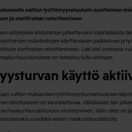
duskunnalle valtion työttömyysetuuksiin osoittamien m
uen ja starttirahan rahoittamiseen
en esitykseksi ehdotetaan jatkettavaksi määräaikaista lak
osoittamien määrärahojen käyttämiseen palkkatuen ja ty
ttävän starttirahan rahoittamiseen. Laki olisi voimassa
 maakuntauudistuksen on tarkoitus tulla voimaan.
ysturvan käyttö aktii
an valtion maksamien työttömyysturvaetuuksien käytö
ahan rahoitukseen on kannatettavaa. Väliaikaisen lain jat
a maakuntauudistuksen viivästyminen. Näin ollen on jär
 muutamaksi vuodeksi ennen maakuntauudistusta.