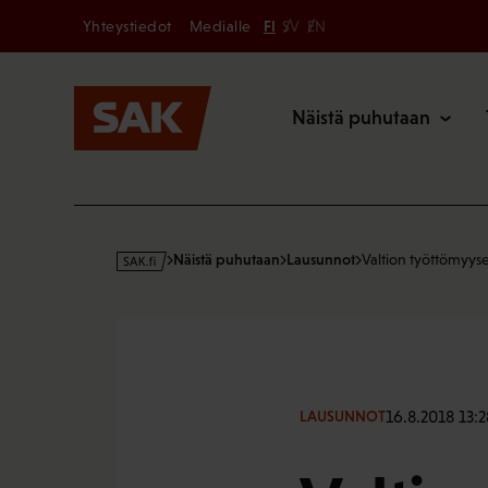
Secondary
Hyppää
Yhteystiedot
Medialle
FI
SV
EN
sisältöön
Päävalikk
Näistä puhutaan
s
Näistä puhutaan
Lausunnot
Valtion työttömyyse
a
k
·
f
i
16.8.2018 13:2
LAUSUNNOT