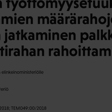
n työttömyysetuuk
amien määräraho
 jatkaminen palk
rttirahan rahoitta
 elinkeinoministeriölle
teriö
2018; TEM049:00/2018