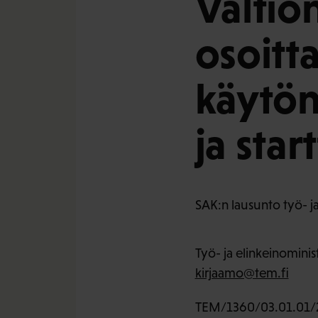
Valtio
osoitt
käytön
ja sta
SAK:n lausunto työ- ja
Työ- ja elinkeinominis
kirjaamo@tem.fi
TEM/1360/03.01.01/