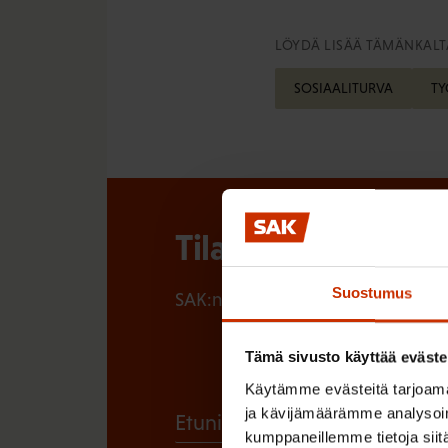
LÖYDÄ LISÄÄ TÄMÄNKALTA
SOSIAALITURVA
TY
Tilaa SAK:n uutisk
Suostumus
SAK:n uutiskirje tarjoaa viikottain 
Tämä sivusto käyttää eväste
Käytämme evästeitä tarjoama
ja kävijämäärämme analysoim
(
Etunimi
kumppaneillemme tietoja siitä