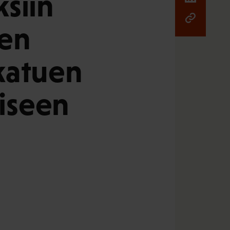
siin
jen
katuen
miseen