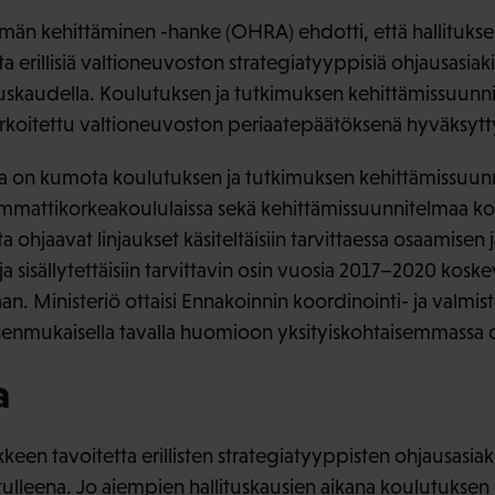
elmän kehittäminen -hanke (OHRA) ehdotti, että hallituks
 erillisiä valtioneuvoston strategiatyyppisiä ohjausasiak
lituskaudella. Koulutuksen ja tutkimuksen kehittämissuunn
arkoitettu valtioneuvoston periaatepäätöksenä hyväksytty
 on kumota koulutuksen ja tutkimuksen kehittämissuun
 ammattikorkeakoululaissa sekä kehittämissuunnitelmaa ko
 ohjaavat linjaukset käsiteltäisiin tarvittaessa osaamisen
a sisällytettäisiin tarvittavin osin vuosia 2017–2020 koske
n. Ministeriö ottaisi Ennakoinnin koordinointi- ja valmi
senmukaisella tavalla huomioon yksityiskohtaisemmassa 
a
en tavoitetta erillisten strategiatyyppisten ohjausasiaki
ulleena. Jo aiempien hallituskausien aikana koulutuksen