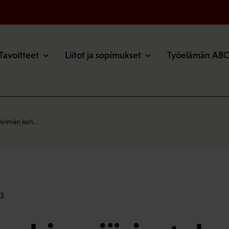
o
Tavoitteet
Liitot ja sopimukset
Työelämän ABC
estelmän keh…
3