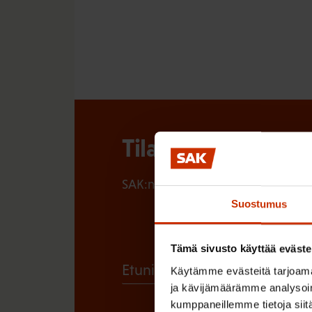
Tilaa SAK:n uutisk
SAK:n uutiskirje tarjoaa viikottain 
Suostumus
Tämä sivusto käyttää eväste
(
Etunimi
Käytämme evästeitä tarjoama
ja kävijämäärämme analysoim
P
kumppaneillemme tietoja siitä