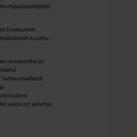
n ohjausasiakirjoihin
ekä Ennakoinnin
ämääräisesti kuvattu
den ennakointia on
ohdetut
Valtakunnallisesti
ja
tutkimuksen
si avata nyt esitettyä