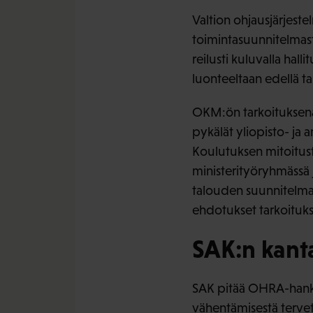
Valtion ohjausjärjest
toimintasuunnitelmasta
reilusti kuluvalla hal
luonteeltaan edellä t
OKM:ön tarkoituksena
pykälät yliopisto- ja
Koulutuksen mitoitusta
ministerityöryhmässä j
talouden suunnitelmaa
ehdotukset tarkoituk
SAK:n kant
SAK pitää OHRA-hankke
vähentämisestä tervet