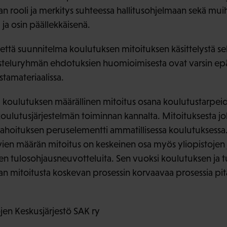
 rooli ja merkitys suhteessa hallitusohjelmaan sekä muihi
ja osin päällekkäisenä.
 että suunnitelma koulutuksen mitoituksen käsittelystä s
isteluryhmän ehdotuksien huomioimisesta ovat varsin ep
tamateriaalissa.
 koulutuksen määrällinen mitoitus osana koulutustarpei
 koulutusjärjestelmän toiminnan kannalta. Mitoituksesta j
rahoituksen peruselementti ammatillisessa koulutuksessa. 
vien määrän mitoitus on keskeinen osa myös yliopistojen 
n tulosohjausneuvotteluita. Sen vuoksi koulutuksen ja 
n mitoitusta koskevan prosessin korvaavaa prosessia pitäi
.
en Keskusjärjestö SAK ry