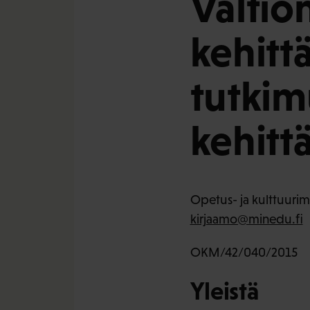
Valtio
kehitt
tutki
kehitt
Opetus- ja kulttuurimi
kirjaamo@minedu.fi
OKM/42/040/2015
Yleistä