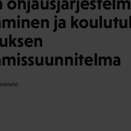
n ohjausjärjestel
äminen ja koulutu
muksen
ämissuunnitelma
nisteriö