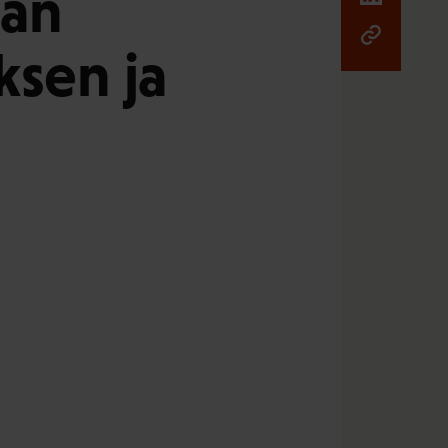
män
ksen ja