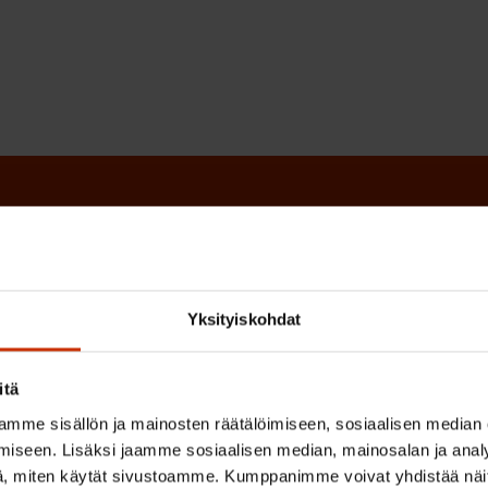
irje ja pysy kartalla tapahtumi
tutkittua tietoa, asiantuntijoiden näkemyksiä ja analyysejä.
Yksityiskohdat
itä
(
Sukunimi
mme sisällön ja mainosten räätälöimiseen, sosiaalisen median
iseen. Lisäksi jaamme sosiaalisen median, mainosalan ja analy
P
, miten käytät sivustoamme. Kumppanimme voivat yhdistää näitä t