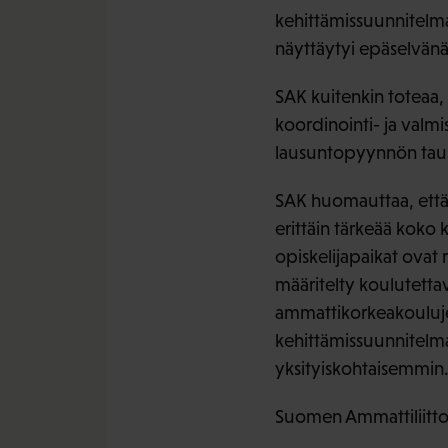
kehittämissuunnitelman
näyttäytyi epäselvänä 
SAK kuitenkin toteaa,
koordinointi- ja valm
lausuntopyynnön taus
SAK huomauttaa, että
erittäin tärkeää koko
opiskelijapaikat ovat 
määritelty koulutetta
ammattikorkeakouluje
kehittämissuunnitelma
yksityiskohtaisemmin
Suomen Ammattiliittoj