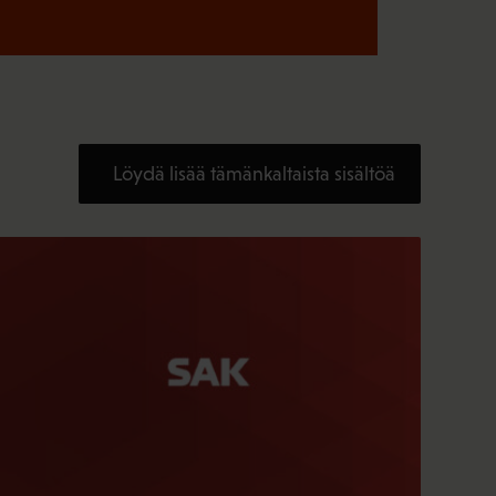
Löydä lisää tämänkaltaista sisältöä