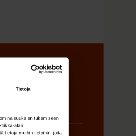
sta
Tietoja
 ominaisuuksien tukemiseen
tiikka-alan
ietoja muihin tietoihin, joita