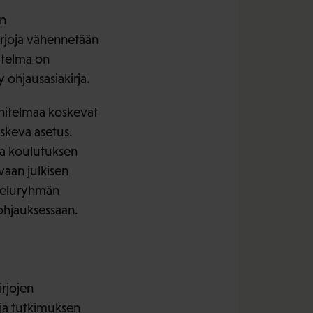
en
irjoja vähennetään
itelma on
 ohjausasiakirja.
nitelmaa koskevat
skeva asetus.
 ja koulutuksen
vaan julkisen
steluryhmän
ohjauksessaan.
rjojen
 ja tutkimuksen