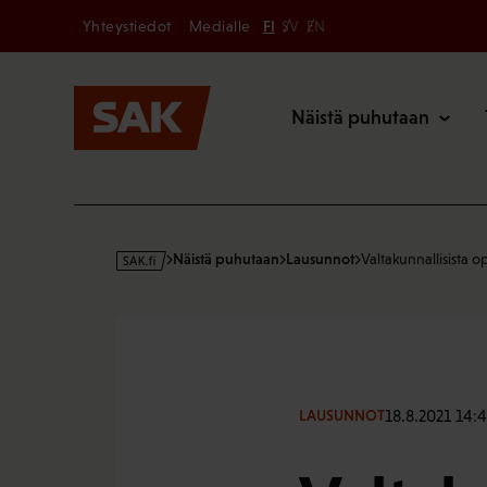
Secondary
Hyppää
Yhteystiedot
Medialle
FI
SV
EN
sisältöön
Päävalikk
Näistä puhutaan
s
Näistä puhutaan
Lausunnot
Valtakunnallisista o
a
k
·
f
i
18.8.2021 14:4
LAUSUNNOT