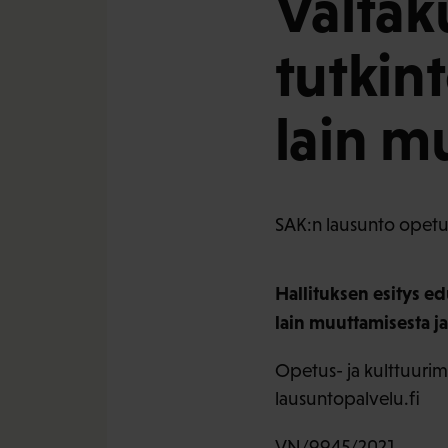
Valtaku
tutkin
lain m
SAK:n lausunto opetus-
Hallituksen esitys ed
lain muuttamisesta ja s
Opetus- ja kulttuurimi
lausuntopalvelu.fi
VN/9945/2021