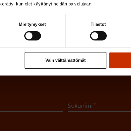
n kerätty, kun olet käyttänyt heidän palvelujaan.
Mieltymykset
Tilastot
irje ja pysy kartalla tapahtumi
Vain välttämättömät
tutkittua tietoa, asiantuntijoiden näkemyksiä ja analyysejä.
(
Sukunimi
P
a