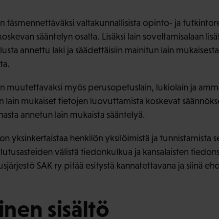
 täsmennettäväksi valtakunnallisista opinto- ja tutkintor
skevan sääntelyn osalta. Lisäksi lain soveltamisalaan lisät
sta annettu laki ja säädettäisiin mainitun lain mukaises
ta.
n muutettavaksi myös perusopetuslain, lukiolain ja ammat
 lain mukaiset tietojen luovuttamista koskevat säännöks
nasta annetun lain mukaista sääntelyä.
on yksinkertaistaa henkilön yksilöimistä ja tunnistamista s
ulutusasteiden välistä tiedonkulkua ja kansalaisten tiedo
sjärjestö SAK ry pitää esitystä kannatettavana ja siinä e
inen sisältö