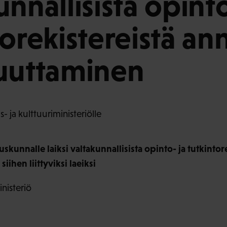
nnallisista opinto
torekistereistä an
uuttaminen
 ja kulttuuriministeriölle
uskunnalle laiksi valtakunnallisista opinto- ja tutkinto
iihen liittyviksi laeiksi
nisteriö