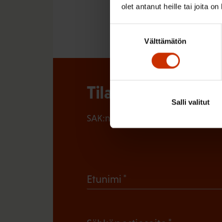
olet antanut heille tai joita o
KOULUTUS
Suostumuksen
Välttämätön
valinta
Tilaa SAK:n uutisk
Salli valitut
SAK:n uutiskirje tarjoaa viikottain 
(
Etunimi
P
a
(