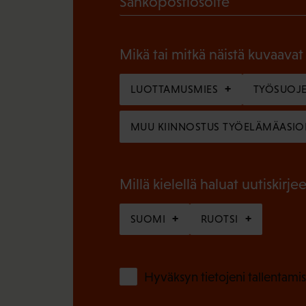
Sähköpostiosoite
k
P
o
a
l
Mikä tai mitkä näistä kuvaavat
k
l
o
LUOTTAMUSMIES
TYÖSUOJE
i
l
n
MUU KIINNOSTUS TYÖELÄMÄASIO
l
e
i
n
n
Millä kielellä haluat uutiskirjee
)
e
SUOMI
RUOTSI
n
)
Hyväksyn tietojeni tallentamis