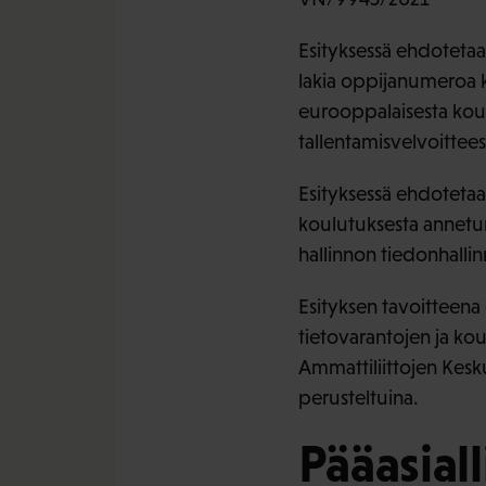
Esityksessä ehdotetaan
lakia oppijanumeroa ko
eurooppalaisesta koulu
tallentamisvelvoittees
Esityksessä ehdotetaa
koulutuksesta annetun
hallinnon tiedonhallin
Esityksen tavoitteena 
tietovarantojen ja ko
Ammattiliittojen Kesku
perusteltuina.
Pääasiall