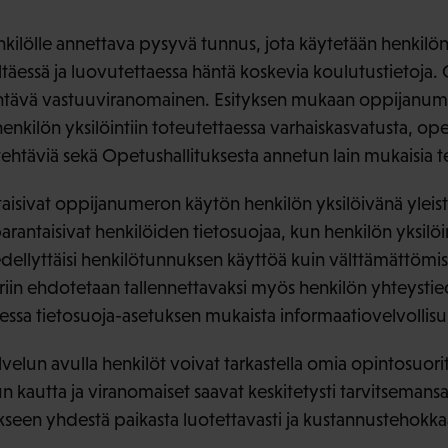
lölle annettava pysyvä tunnus, jota käytetään henkilön y
eltäessä ja luovutettaessa häntä koskevia koulutustietoja.
vä vastuuviranomainen. Esityksen mukaan oppijanumero
henkilön yksilöintiin toteutettaessa varhaiskasvatusta, op
 tehtäviä sekä Opetushallituksesta annetun lain mukaisia t
aisivat oppijanumeron käytön henkilön yksilöivänä yleis
arantaisivat henkilöiden tietosuojaa, kun henkilön yksilö
dellyttäisi henkilötunnuksen käyttöä kuin välttämättömist
in ehdotetaan tallennettavaksi myös henkilön yhteystiedot
ssa tietosuoja-asetuksen mukaista informaatiovelvollisu
elun avulla henkilöt voivat tarkastella omia opintosuor
 kautta ja viranomaiset saavat keskitetysti tarvitsemansa
itukseen yhdestä paikasta luotettavasti ja kustannustehokkaa