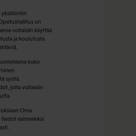
ksilöintiin
 Opetushallitus on
a voitaisiin käyttää
etusta ja koulutusta
ehtäviä.
tunnisteena koko
iminen
ä syistä.
, joita voitaisiin
utta.
ituksiaan Oma
 tiedot esimerkiksi
sti.