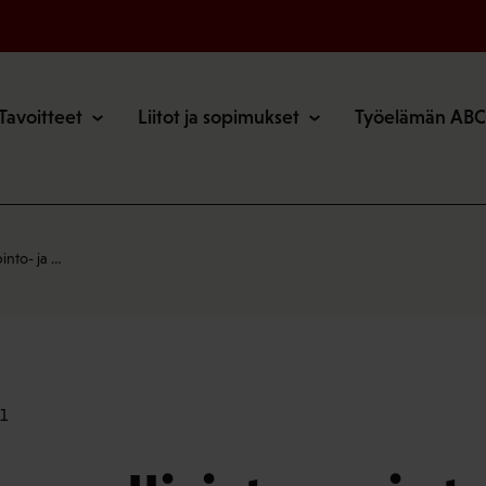
o
Tavoitteet
Liitot ja sopimukset
Työelämän ABC
pinto- ja …
1