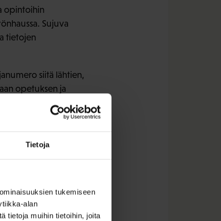
a opintoihin
työnhaussa. Sujuva
a tietojen
anumero siitä lähtien,
etaan opetuksen ja
laajuus huomioiden
koitettu tieto siirtyy
Tietoja
 ominaisuuksien tukemiseen
tiikka-alan
ietoja muihin tietoihin, joita