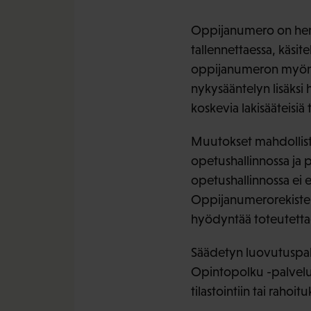
Oppijanumero on henki
tallennettaessa, käsit
oppijanumeron myöntä
nykysääntelyn lisäksi 
koskevia lakisääteisiä
Muutokset mahdollist
opetushallinnossa ja p
opetushallinnossa ei e
Oppijanumerorekisteri
hyödyntää toteutettae
Säädetyn luovutuspalv
Opintopolku -palvelun
tilastointiin tai raho