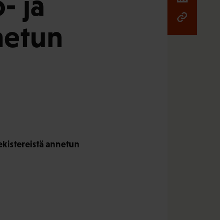
- ja
netun
rekistereistä annetun