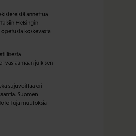
ekistereistä annettua
täisiin Helsingin
ta opetusta koskevasta
illisesta
et vastaamaan julkisen
ekä sujuvoittaa eri
nsaantia. Suomen
hdotettuja muutoksia