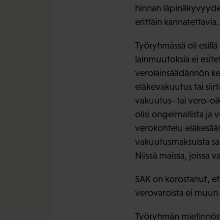
hinnan läpinäkyvyyde
erittäin kannatettavia.
Työryhmässä oli esil
lainmuutoksia ei esit
verolainsäädännön kehi
eläkevakuutus tai sii
vakuutus- tai vero-oi
olisi ongelmallista j
verokohtelu eläkesää
vakuutusmaksuista saa
Niissä maissa, joissa
SAK on korostanut, et
verovaroista ei muun 
Työryhmän mietinnöst