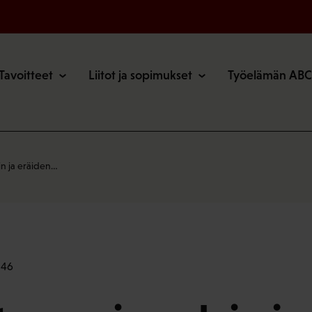
o
Tavoitteet
Liitot ja sopimukset
Työelämän ABC
n ja eräiden…
:46