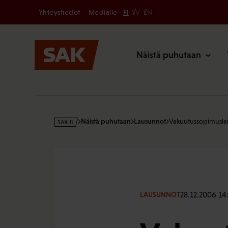
Secondary
Hyppää
Yhteystiedot
Medialle
FI
SV
EN
sisältöön
Päävalikk
Näistä puhutaan
s
Näistä puhutaan
Lausunnot
Vakuutussopimuslai
a
k
·
f
i
28.12.2006 14
LAUSUNNOT