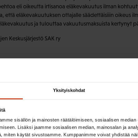
htoehtoa eli oikeutta irtisanoa eläkevakuutus ilman kohtu
, että eläkevakuutuksen ottajalle säädettäisiiin oikeus ilma
 eläkevakuutus ja tulouttaa vakuutusmaksuista kertynyt 
en Keskusjärjestö SAK ry
Yksityiskohdat
irje ja pysy kartalla tapahtumi
itä
mme sisällön ja mainosten räätälöimiseen, sosiaalisen median
iseen. Lisäksi jaamme sosiaalisen median, mainosalan ja analy
tutkittua tietoa, asiantuntijoiden näkemyksiä ja analyysejä.
, miten käytät sivustoamme. Kumppanimme voivat yhdistää näitä t