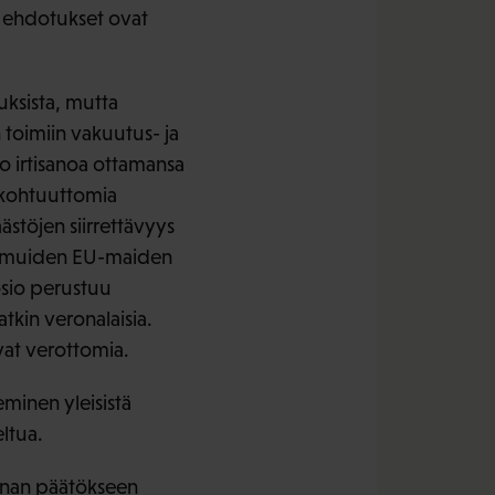
 ehdotukset ovat
ksista, mutta
 toimiin vakuutus- ja
ko irtisanoa ottamansa
n kohtuuttomia
stöjen siirrettävyys
ien muiden EU-maiden
osio perustuu
kin veronalaisia.
vat verottomia.
minen yleisistä
ltua.
nnan päätökseen