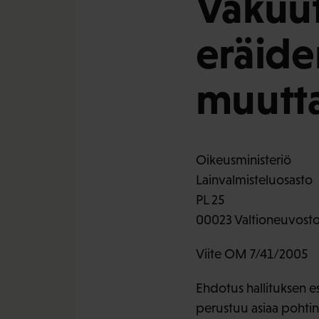
Vakuut
eräiden
muutt
Oikeusministeriö
Lainvalmisteluosasto
PL 25
00023 Valtioneuvost
Viite OM 7/41/2005
Ehdotus hallituksen es
perustuu asiaa pohtin