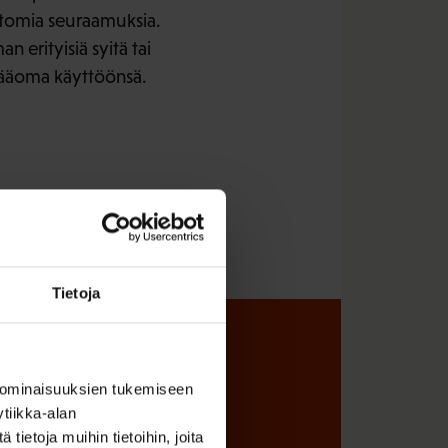
uttomia seuraamuksia.
n erityisiä syitä tai
pääoma käyttöönsä.
Tietoja
sta
 ominaisuuksien tukemiseen
tiikka-alan
ietoja muihin tietoihin, joita