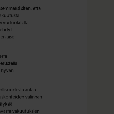
semmaksi siten, että
vakuutusta
i voi luokitella
 tehdyt
enlaiset
esta
erustella
a hyvän
ollisuudesta antaa
ituskohteiden valinnan
ätyksiä
avasta vakuutuksien