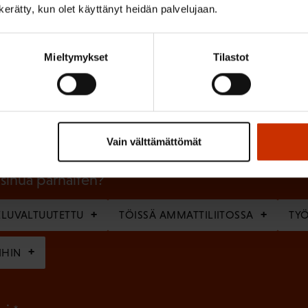
n kerätty, kun olet käyttänyt heidän palvelujaan.
Mieltymykset
Tilastot
(
Sukunimi
P
a
k
Vain välttämättömät
o
l
 sinua parhaiten?
l
LUVALTUUTETTU
TÖISSÄ AMMATTILIITOSSA
TY
i
n
IHIN
e
n