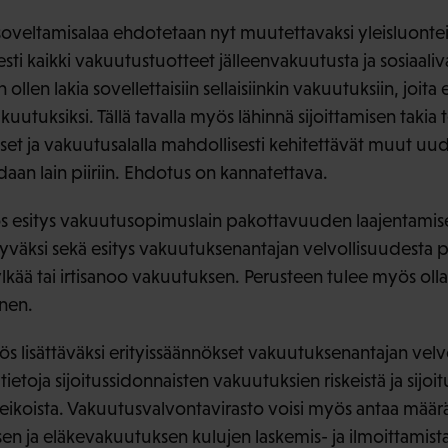
veltamisalaa ehdotetaan nyt muutettavaksi yleisluontei
esti kaikki vakuutustuotteet jälleenvakuutusta ja sosiaali
llen lakia sovellettaisiin sellaisiinkin vakuutuksiin, joita e
kuutuksiksi. Tällä tavalla myös lähinnä sijoittamisen takia
set ja vakuutusalalla mahdollisesti kehitettävät muut uud
aan lain piiriin. Ehdotus on kannatettava.
ös esitys vakuutusopimuslain pakottavuuden laajentamis
väksi sekä esitys vakuutuksenantajan velvollisuudesta p
ylkää tai irtisanoo vakuutuksen. Perusteen tulee myös oll
nen.
s lisättäväksi erityissäännökset vakuutuksenantajan velv
tietoja sijoitussidonnaisten vakuutuksien riskeistä ja sijo
seikoista. Vakuutusvalvontavirasto voisi myös antaa määr
n ja eläkevakuutuksen kulujen laskemis- ja ilmoittamist