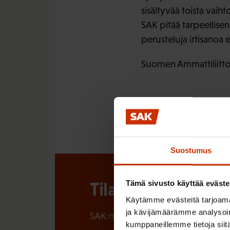
sisältyvää toista vai
SAK pitää tarpeellisena
perusteluja irtisanoa
Suomen Ammattiliittoj
Suostumus
Tilaa SAK:n uutisk
Tämä sivusto käyttää eväste
Käytämme evästeitä tarjoama
ja kävijämäärämme analysoim
SAK:n uutiskirje tarjoaa viikottain 
kumppaneillemme tietoja siitä