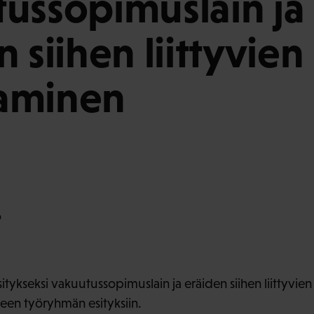
ussopimuslain ja
 siihen liittyvien
aminen
o
itykseksi vakuutussopimuslain ja eräiden siihen liittyvie
een työryhmän esityksiin.