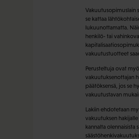
Vakuutusopimuslain so
se kattaa lähtökohtais
lukuunottamatta. Näin o
henkilö- tai vahinkova
kapitalisaatiosopimuk
vakuutustuotteet saad
Perusteltuja ovat my
vakuutuksenottajan hy
päätöksensä, jos se h
vakuutustavan mukai
Lakiin ehdotetaan myö
vakuutuksen hakijalle 
kannalta olennaisista 
säästöhenkivakuutukse