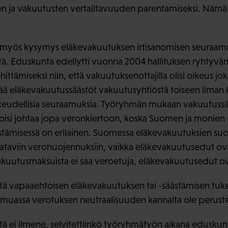
n ja vakuutusten vertailtavuuden parentamiseksi. Nämä
lä myös kysymys eläkevakuutuksen irtisanomisen seuraamu
etä. Eduskunta edellytti vuonna 2004 hallituksen ryhtyvän
ttämiseksi niin, että vakuutuksenottajilla olisi oikeus jo
rtää eläkevakuutussäästöt vakuutusyhtiöstä toiseen ilma
keudellisia seuraamuksia. Työryhmän mukaan vakuutussää
a voisi johtaa jopa veronkiertoon, koska Suomen ja mon
stämisessä on erilainen. Suomessa eläkevakuutuksien su
taviin verohuojennuksiin, vaikka eläkevakuutusedut ovat
 vakuutusmaksuista ei saa veroetuja, eläkevakuutusedut o
tä vapaaehtoisen eläkevakuutuksen tai -säästämisen tuke
muassa verotuksen neutraalisuuden kannalta ole peruste
ä ei ilmene, selvitettiinkö työryhmätyön aikana edusku