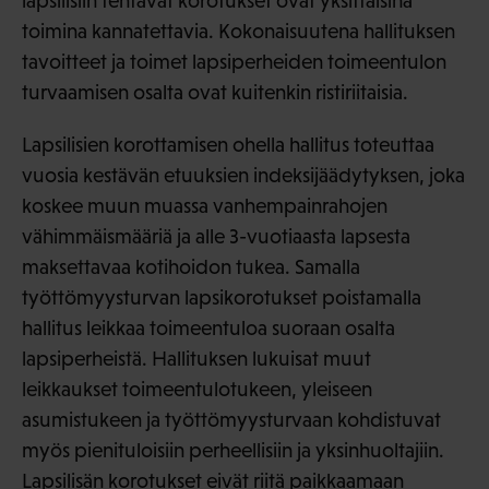
lapsilisiin tehtävät korotukset ovat yksittäisinä
toimina kannatettavia. Kokonaisuutena hallituksen
tavoitteet ja toimet lapsiperheiden toimeentulon
turvaamisen osalta ovat kuitenkin ristiriitaisia.
Lapsilisien korottamisen ohella hallitus toteuttaa
vuosia kestävän etuuksien indeksijäädytyksen, joka
koskee muun muassa vanhempainrahojen
vähimmäismääriä ja alle 3-vuotiaasta lapsesta
maksettavaa kotihoidon tukea. Samalla
työttömyysturvan lapsikorotukset poistamalla
hallitus leikkaa toimeentuloa suoraan osalta
lapsiperheistä. Hallituksen lukuisat muut
leikkaukset toimeentulotukeen, yleiseen
asumistukeen ja työttömyysturvaan kohdistuvat
myös pienituloisiin perheellisiin ja yksinhuoltajiin.
Lapsilisän korotukset eivät riitä paikkaamaan