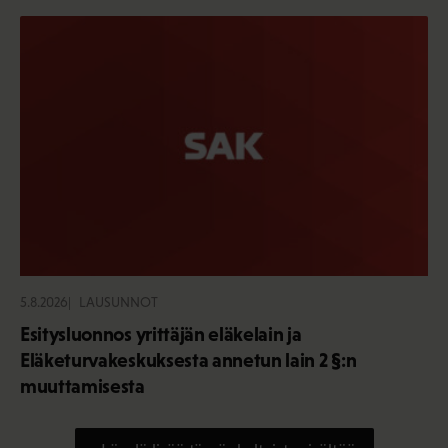
5.8.2026
LAUSUNNOT
Esitysluonnos yrittäjän eläkelain ja
Eläketurvakeskuksesta annetun lain 2 §:n
muuttamisesta