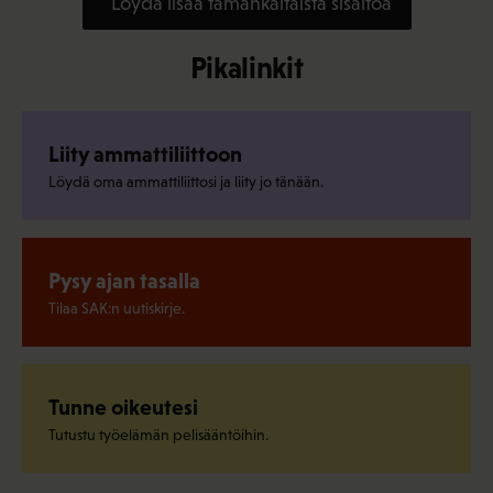
Löydä lisää tämänkaltaista sisältöä
Pikalinkit
Liity ammattiliittoon
Löydä oma ammattiliittosi ja liity jo tänään.
Pysy ajan tasalla
Tilaa SAK:n uutiskirje.
Tunne oikeutesi
Tutustu työelämän pelisääntöihin.