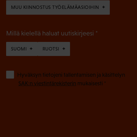
)
MUU KIINNOSTUS TYÖELÄMÄASIOIHIN
(
Millä kielellä haluat uutiskirjeesi
P
SUOMI
RUOTSI
a
k
o
(
Hyväksyn tietojeni tallentamisen ja käsittelyn
P
l
SAK:n viestintärekisterin
mukaisesti *
a
l
k
i
o
n
l
e
l
i
n