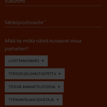
(
Sukunimi
k
P
o
a
l
(
Sähköpostiosoite
k
l
P
o
i
a
l
Mikä tai mitkä näistä kuvaavat sinua
n
k
l
parhaiten?
e
o
i
n
l
LUOTTAMUSMIES
n
)
l
e
TYÖSUOJELUVALTUUTETTU
i
n
n
)
TÖISSÄ AMMATTILIITOSSA
e
n
TYÖNANTAJAN EDUSTAJA