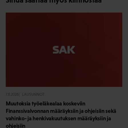
7.8.2026
LAUSUNNOT
Muutoksia työeläkealaa koskeviin
Finanssivalvonnan määräyksiin ja ohjeisiin sekä
vahinko- ja henkivakuutuksen määräyksiin ja
ohjeisiin