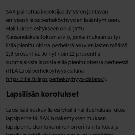
SAK painottaa indeksijäädytysten johtavan
erityisesti lapsiperheköyhyyden lisääntymiseen.
Hallituksen esitykseen on kirjattu
Kansaneläkelaitoksen arvio, jonka mukaan esitys
lisää pienituloisissa perheissä asuvien lasten määrää
2,8 prosenttia. Jo nyt noin 12 prosenttia
suomalaisista lapsista elää pienituloisessa perheessä
(ITLA Lapsiperheköyhyys datana
https://itla.fi/lapsiperhekoyhyys-datana/
).
Lapsilisän korotukset
Lapsilisää koskevilla esityksillä hallitus haluaa tukea
lapsiperheitä. SAK:n näkemyksen mukaan
lapsiperheiden tukeminen on erittäin tärkeää ja