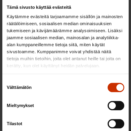
kiireellä. SAK huomauttaa, että hallituksen
Tämä sivusto käyttää evästeitä
esityksessä ei ole tehty riittävää
Käytämme evästeitä tarjoamamme sisällön ja mainosten
kokonaisvaikutusarviota indeksijäädytysten ja
räätälöimiseen, sosiaalisen median ominaisuuksien
tukemiseen ja kävijämäärämme analysoimiseen. Lisäksi
lapsilisien muutosten osalta. Vaikutusarvioista
jaamme sosiaalisen median, mainosalan ja analytiikka-
puuttuvat edelleen myös etuudensaajien
alan kumppaneillemme tietoja siitä, miten käytät
toimeentuloon merkittävästi vaikuttavat muut
sivustoamme. Kumppanimme voivat yhdistää näitä
hallituksen etuusleikkaukset.
tietoja muihin tietoihin, joita olet antanut heille tai joita on
kerätty, kun olet käyttänyt heidän palvelujaan.
Suomen Ammattiliittojen Keskusjärjestö SAK ry
Suostumuksen
Pirjo Väänänen
Välttämätön
valinta
sosiaaliasioiden päällikkö
Mieltymykset
LÖYDÄ LISÄÄ TÄMÄNKALTAISTA SISÄLTÖÄ:
Tilastot
HALLITUSOHJELMA
SOSIAALITURVA