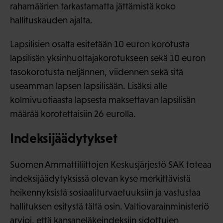
rahamäärien tarkastamatta jättämistä koko
hallituskauden ajalta.
Lapsilisien osalta esitetään 10 euron korotusta
lapsilisän yksinhuoltajakorotukseen sekä 10 euron
tasokorotusta neljännen, viidennen sekä sitä
useamman lapsen lapsilisään. Lisäksi alle
kolmivuotiaasta lapsesta maksettavan lapsilisän
määrää korotettaisiin 26 eurolla.
Indeksijäädytykset
Suomen Ammattiliittojen Keskusjärjestö SAK toteaa
indeksijäädytyksissä olevan kyse merkittävistä
heikennyksistä sosiaaliturvaetuuksiin ja vastustaa
hallituksen esitystä tältä osin. Valtiovarainministeriö
arvioi, että kansaneläkeindeksiin sidottujen