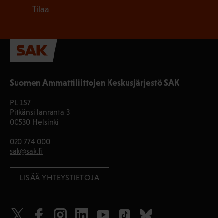
Tilaa
Suomen Ammattiliittojen Keskusjärjestö SAK
PL 157
Pitkänsillanranta 3
00530 Helsinki
020 774 000
sak@sak.fi
LISÄÄ YHTEYSTIETOJA