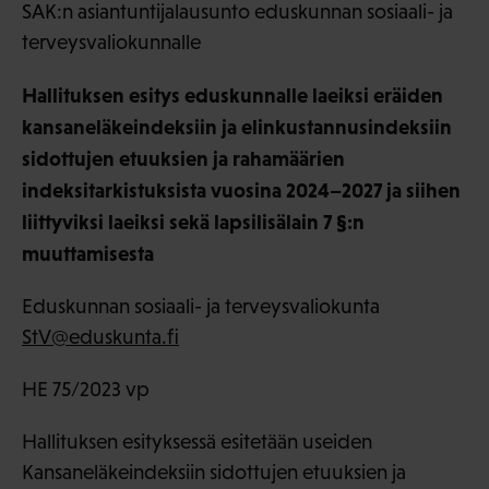
SAK:n asiantuntijalausunto eduskunnan sosiaali- ja
terveysvaliokunnalle
Hallituksen esitys eduskunnalle laeiksi eräiden
kansaneläkeindeksiin ja elinkustannusindeksiin
sidottujen etuuksien ja rahamäärien
indeksitarkistuksista vuosina 2024–2027 ja siihen
liittyviksi laeiksi sekä lapsilisälain 7 §:n
muuttamisesta
Eduskunnan sosiaali- ja terveysvaliokunta
StV@eduskunta.fi
HE 75/2023 vp
Hallituksen esityksessä esitetään useiden
Kansaneläkeindeksiin sidottujen etuuksien ja