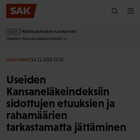
Hyppää
sisältöön
s
Näistä puhutaan
Lausunnot
a
Useiden Kansaneläkeindeksiin s…
k
·
f
14.11.2023 13:12
LAUSUNNOT
i
Useiden
Kansaneläkeindeksiin
sidottujen etuuksien ja
rahamäärien
tarkastamatta jättäminen