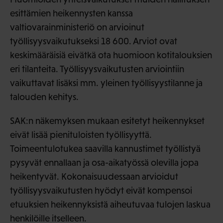
esittämien heikennysten kanssa
valtiovarainministeriö on arvioinut
työllisyysvaikutukseksi 18 600. Arviot ovat
keskimääräisiä eivätkä ota huomioon kotitalouksien
eri tilanteita. Työllisyysvaikutusten arviointiin
vaikuttavat lisäksi mm. yleinen työllisyystilanne ja
talouden kehitys.
SAK:n näkemyksen mukaan esitetyt heikennykset
eivät lisää pienituloisten työllisyyttä.
Toimeentulotukea saavilla kannustimet työllistyä
pysyvät ennallaan ja osa-aikatyössä olevilla jopa
heikentyvät. Kokonaisuudessaan arvioidut
työllisyysvaikutusten hyödyt eivät kompensoi
etuuksien heikennyksistä aiheutuvaa tulojen laskua
henkilöille itselleen.