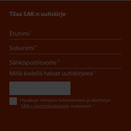
Tilaa SAK:n uutiskirje
(Pakollinen)
Etunimi
(Pakollinen)
Sukunimi
(Pakollinen)
Sähköpostiosoite
(Pakollinen)
Millä kielellä haluat uutiskirjeesi
SUOMI
RUOTSI
(Pa
Hyväksyn tietojeni tallentamisen ja käsittelyn
SAK:n viestintärekisterin
mukaisesti *