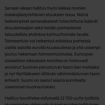
Samaan aikaan hallitus myös leikkaa monien
indeksijäädytettävien etuuksien tasoa. Nämä
heikennykset samanaikaisesti toteutettuna lisäävät
etuudensaajien sekä heidän perheidensä
taloudellista ahdinkoa kohtuuttomalla tavalla.
Toimeentulo voi heikentyä erilaisissa perheissä
useilla sadoilla euroilla kuukaudessa ja yhä useampi
joutuu hakemaan toimeentulotukea. Euroopan
sosiaalisten oikeuksien komitea on toistuvasti
arvioinut Suomen perusturvan tason liian matalaksi
jo nyt täyttääkseen riittävän vähimmäisturvan tason
kriteerit. Suomi on saanut asiasta komitealta
useamman huomautuksen.
Hallitus tavoittelee esityksellä 22 700 uutta työllistä.
Huomioiden yhteisvaikutukset muiden hallituksen