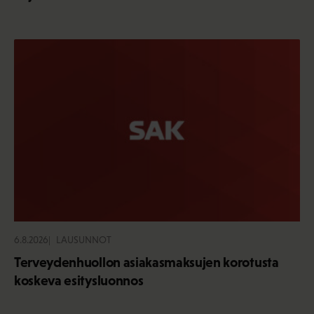
6.8.2026
LAUSUNNOT
Terveydenhuollon asiakasmaksujen korotusta
koskeva esitysluonnos