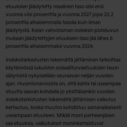
etuuksien jäädytetty reaalinen taso olisi ensi
vuonna viisi prosenttia ja vuonna 2027 jopa 10,2
prosenttia alhaisemmalla tasolla kuin ilman
jäädytystä. Kelan vahvistaman indeksin pisteluvun
mukaan jäädytettyjen etuuksien taso jää lähes 6
prosenttia alhaisemmaksi vuonna 2024.
Indeksitarkastusten tekemättä jättäminen tarkoittaa
käytännössä lukuisten sosiaaliturvaetuuksien tason
säilymistä nykyisellään seuraavan neljän vuoden
ajan. Huomionarvioista on, että kahta tai useampaa
etuutta saavan kohdalla jo yksittäisenkin vuoden
indeksitarkistusten tekemättä jättämisen vaikutus
kertautuu, koska muutos kohdistuu samanaikaisesti
useampaan etuuteen. Mikäli moni perheenjäsen
saa etuuksia, vaikutukset moninkertaistuvat.