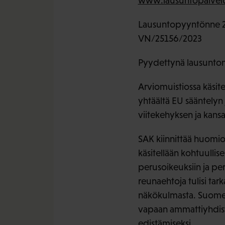
www.lausuntopalvelu
Lausuntopyyntönne 2
VN/25156/2023
Pyydettynä lausunton
Arviomuistiossa käsitel
yhtäältä EU sääntelyn
viitekehyksen ja kans
SAK kiinnittää huomio
käsitellään kohtuulli
perusoikeuksiin ja pe
reunaehtoja tulisi ta
näkökulmasta. Suomen 
vapaan ammattiyhdisty
edistämiseksi.