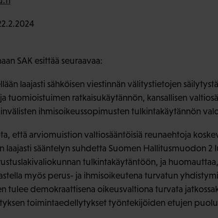
.fi
2.2.2024
aan SAK esittää seuraavaa:
lään laajasti sähköisen viestinnän välitystietojen säilytyst
 ja tuomioistuimen ratkaisukäytännön, kansallisen valtios
ainvälisten ihmisoikeussopimusten tulkintakäytännön valo
ta, että arviomuistion valtiosääntöisiä reunaehtoja kosk
sen laajasti sääntelyn suhdetta Suomen Hallitusmuodon 2 l
rustuslakivaliokunnan tulkintakäytäntöön, ja huomauttaa,
rkastella myös perus- ja ihmisoikeutena turvatun yhdist
tulee demokraattisena oikeusvaltiona turvata jatkossakin 
ksen toimintaedellytykset työntekijöiden etujen puolus