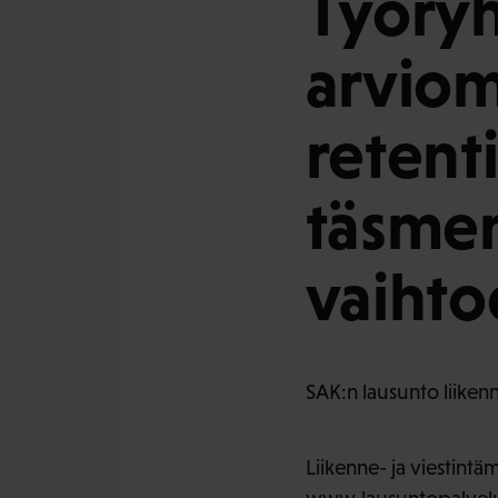
Työry
arviom
retent
täsme
vaihto
SAK:n lausunto liikenne
Liikenne- ja viestintäm