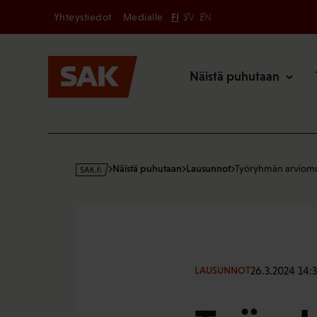
Secondary
Hyppää
Yhteystiedot
Medialle
FI
SV
EN
sisältöön
Päävalikk
Näistä puhutaan
s
Näistä puhutaan
Lausunnot
Työryhmän arviomu
a
k
·
f
i
26.3.2024 14:
LAUSUNNOT