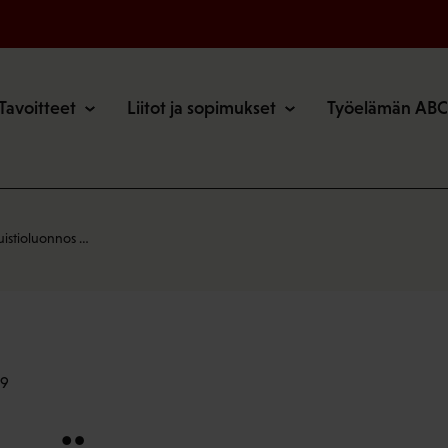
o
Tavoitteet
Liitot ja sopimukset
Työelämän ABC
istioluonnos …
39