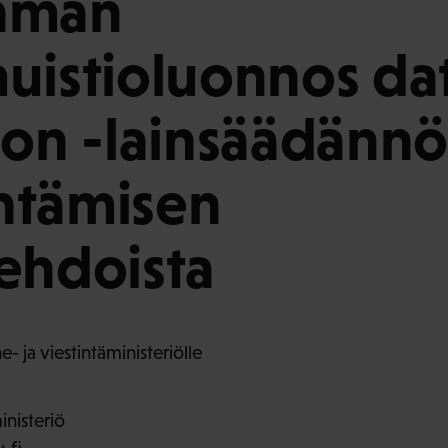
hmän
uistioluonnos da
ion -lainsäädänn
ntämisen
ehdoista
- ja viestintäministeriölle
inisteriö