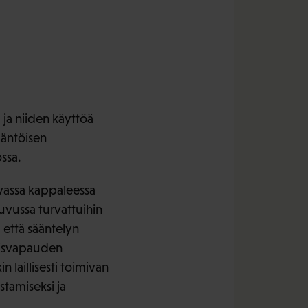
ä ja niiden käyttöä
ääntöisen
ssa.
evassa kappaleessa
uvussa turvattuihin
 että sääntelyn
ymisvapauden
laillisesti toimivan
tamiseksi ja