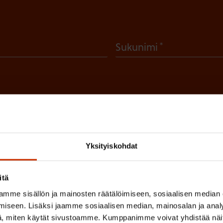
(
Sukunimi
P
a
k
o
l
 sinua parhaiten?
l
Yksityiskohdat
LUVALTUUTETTU
TÖISSÄ AMMATTILIITOSSA
TY
i
n
itä
IHIN
e
mme sisällön ja mainosten räätälöimiseen, sosiaalisen median
iseen. Lisäksi jaamme sosiaalisen median, mainosalan ja analy
n
, miten käytät sivustoamme. Kumppanimme voivat yhdistää näitä t