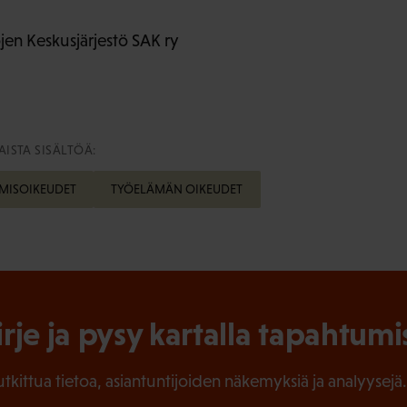
en Keskusjärjestö SAK ry
ISTA SISÄLTÖÄ:
MISOIKEUDET
TYÖELÄMÄN OIKEUDET
irje ja pysy kartalla tapahtumi
tutkittua tietoa, asiantuntijoiden näkemyksiä ja analyysejä.