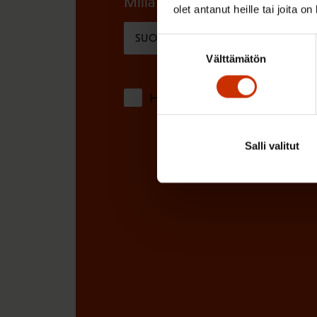
Millä kielellä haluat uutiskirjee
)
olet antanut heille tai joita o
e
SUOMI
RUOTSI
n
Suostumuksen
Välttämätön
valinta
)
Hyväksyn tietojeni tallentamis
Salli valitut