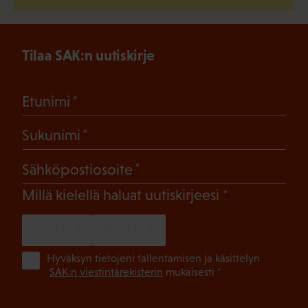
Tilaa SAK:n uutiskirje
(Pakollinen)
Etunimi
(Pakollinen)
Sukunimi
(Pakollinen)
Sähköpostiosoite
(Pakollinen)
Millä kielellä haluat uutiskirjeesi
SUOMI
RUOTSI
(Pa
Hyväksyn tietojeni tallentamisen ja käsittelyn
SAK:n viestintärekisterin
mukaisesti *