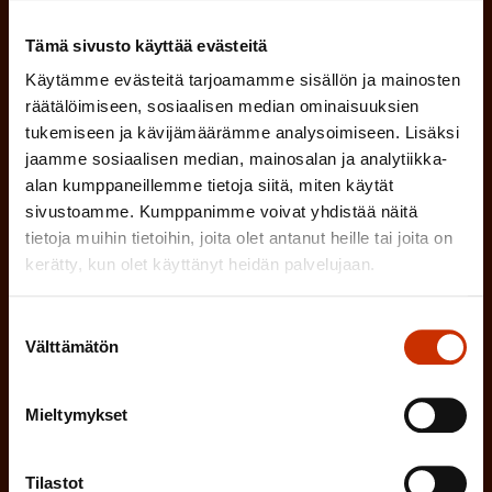
(
Etunimi
Tämä sivusto käyttää evästeitä
P
Käytämme evästeitä tarjoamamme sisällön ja mainosten
a
räätälöimiseen, sosiaalisen median ominaisuuksien
(
Sukunimi
tukemiseen ja kävijämäärämme analysoimiseen. Lisäksi
k
jaamme sosiaalisen median, mainosalan ja analytiikka-
P
o
alan kumppaneillemme tietoja siitä, miten käytät
a
l
sivustoamme. Kumppanimme voivat yhdistää näitä
(
Sähköpostiosoite
k
tietoja muihin tietoihin, joita olet antanut heille tai joita on
l
P
kerätty, kun olet käyttänyt heidän palvelujaan.
o
i
a
l
Mikä tai mitkä näistä kuvaavat sinua
n
Suostumuksen
k
l
Välttämätön
parhaiten?
valinta
e
o
i
n
l
LUOTTAMUSMIES
Mieltymykset
n
)
l
e
TYÖSUOJELUVALTUUTETTU
i
Tilastot