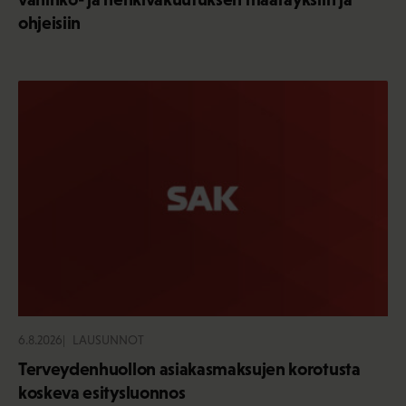
ohjeisiin
6.8.2026
LAUSUNNOT
Terveydenhuollon asiakasmaksujen korotusta
koskeva esitysluonnos