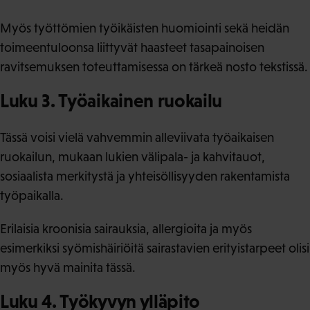
Myös työttömien työikäisten huomiointi sekä heidän
toimeentuloonsa liittyvät haasteet tasapainoisen
ravitsemuksen toteuttamisessa on tärkeä nosto tekstissä.
Luku 3. Työaikainen ruokailu
Tässä voisi vielä vahvemmin alleviivata työaikaisen
ruokailun, mukaan lukien välipala- ja kahvitauot,
sosiaalista merkitystä ja yhteisöllisyyden rakentamista
työpaikalla.
Erilaisia kroonisia sairauksia, allergioita ja myös
esimerkiksi syömishäiriöitä sairastavien erityistarpeet olisi
myös hyvä mainita tässä.
Luku 4. Työkyvyn ylläpito