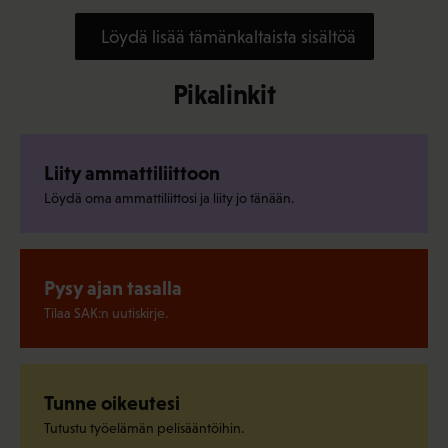
Löydä lisää tämänkaltaista sisältöä
Pikalinkit
Liity ammattiliittoon
Löydä oma ammattiliittosi ja liity jo tänään.
Pysy ajan tasalla
Tilaa SAK:n uutiskirje.
Tunne oikeutesi
Tutustu työelämän pelisääntöihin.