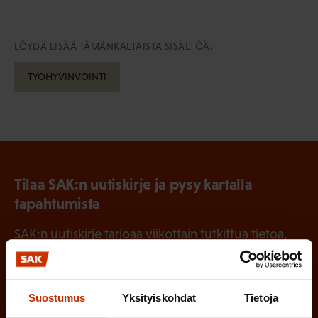
LÖYDÄ LISÄÄ TÄMÄNKALTAISTA SISÄLTÖÄ:
TYÖHYVINVOINTI
Tilaa SAK:n uutiskirje ja pysy kartalla
tapahtumista
SAK:n uutiskirje tarjoaa viikottain tutkittua tietoa,
asiantuntijoiden näkemyksiä ja analyysejä.
Suostumus
Yksityiskohdat
Tietoja