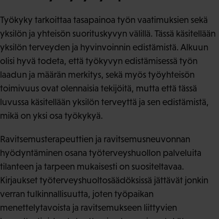
Työkyky tarkoittaa tasapainoa työn vaatimuksien sekä
yksilön ja yhteisön suorituskyvyn välillä. Tässä käsitellään
yksilön terveyden ja hyvinvoinnin edistämistä. Alkuun
olisi hyvä todeta, että työkyvyn edistämisessä työn
laadun ja määrän merkitys, sekä myös työyhteisön
toimivuus ovat olennaisia tekijöitä, mutta että tässä
luvussa käsitellään yksilön terveyttä ja sen edistämistä,
mikä on yksi osa työkykyä.
Ravitsemusterapeuttien ja ravitsemusneuvonnan
hyödyntäminen osana työterveyshuollon palveluita
tilanteen ja tarpeen mukaisesti on suositeltavaa.
Kirjaukset työterveyshuoltosäädöksissä jättävät jonkin
verran tulkinnallisuutta, joten työpaikan
menettelytavoista ja ravitsemukseen liittyvien