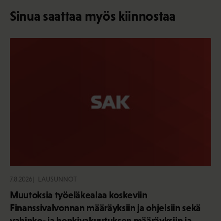
Sinua saattaa myös kiinnostaa
7.8.2026
LAUSUNNOT
Muutoksia työeläkealaa koskeviin
Finanssivalvonnan määräyksiin ja ohjeisiin sekä
vahinko- ja henkivakuutuksen määräyksiin ja