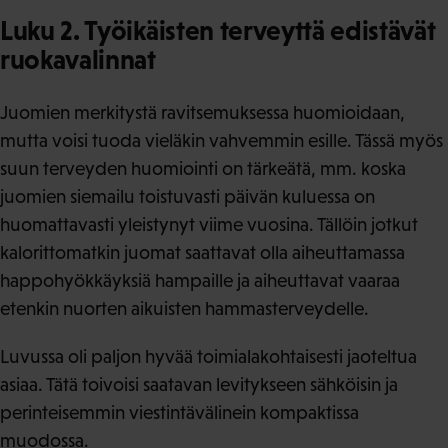
Luku 2. Työikäisten terveyttä edistävät
ruokavalinnat
Juomien merkitystä ravitsemuksessa huomioidaan,
mutta voisi tuoda vieläkin vahvemmin esille. Tässä myös
suun terveyden huomiointi on tärkeätä, mm. koska
juomien siemailu toistuvasti päivän kuluessa on
huomattavasti yleistynyt viime vuosina. Tällöin jotkut
kalorittomatkin juomat saattavat olla aiheuttamassa
happohyökkäyksiä hampaille ja aiheuttavat vaaraa
etenkin nuorten aikuisten hammasterveydelle.
Luvussa oli paljon hyvää toimialakohtaisesti jaoteltua
asiaa. Tätä toivoisi saatavan levitykseen sähköisin ja
perinteisemmin viestintävälinein kompaktissa
muodossa.