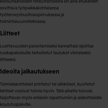
konsultaatioiden toteuttamisesta on aina etukäteen
sovittava työpaikkakohtaisessa
työterveyshuoltosopimuksessa ja
toimintasuunnitelmassa.
Liitteet
Luettavuuden parantamiseksi kannattaisi sijoittaa
ruokapalveluille tarkoitetut taulukot viimeiseksi
liitteeksi.
Ideoita jalkautukseen
Toimialakohtaiset printatut tai sähköiset, kuvitetut
lehtiset voisivat toimia hyvin. Tätä aihetta toivoisi
tarjottavan myös erilaisiin tapahtumiin ja alakohtaisille
koulutuspäiville.