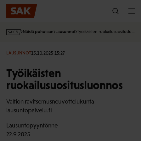
Hyppää
sisältöön
s
Näistä puhutaan
Lausunnot
Työikäisten ruokailusuosituslu…
a
k
·
15.10.2025 15:27
LAUSUNNOT
f
i
Työikäisten
ruokailusuositusluonnos
Valtion ravitsemusneuvottelukunta
lausuntopalvelu.fi
Lausuntopyyntönne
22.9.2025