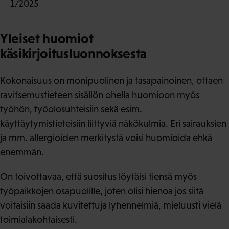
1/2025
Yleiset huomiot
käsikirjoitusluonnoksesta
Kokonaisuus on monipuolinen ja tasapainoinen, ottaen
ravitsemustieteen sisällön ohella huomioon myös
työhön, työolosuhteisiin sekä esim.
käyttäytymistieteisiin liittyviä näkökulmia. Eri sairauksien
ja mm. allergioiden merkitystä voisi huomioida ehkä
enemmän.
On toivottavaa, että suositus löytäisi tiensä myös
työpaikkojen osapuolille, joten olisi hienoa jos siitä
voitaisiin saada kuvitettuja lyhennelmiä, mieluusti vielä
toimialakohtaisesti.