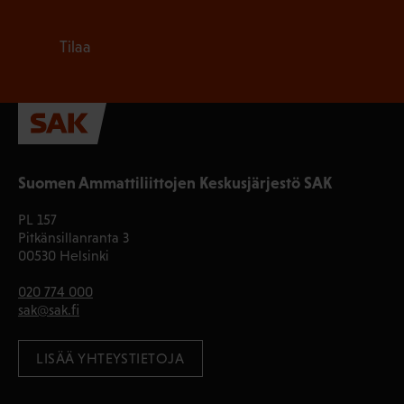
Tilaa
Suomen Ammattiliittojen Keskusjärjestö SAK
PL 157
Pitkänsillanranta 3
00530 Helsinki
020 774 000
sak@sak.fi
LISÄÄ YHTEYSTIETOJA