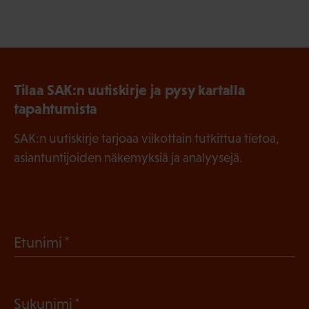
Tilaa SAK:n uutiskirje ja pysy kartalla
tapahtumista
SAK:n uutiskirje tarjoaa viikottain tutkittua tietoa,
asiantuntijoiden näkemyksiä ja analyysejä.
(
Etunimi
P
a
(
Sukunimi
k