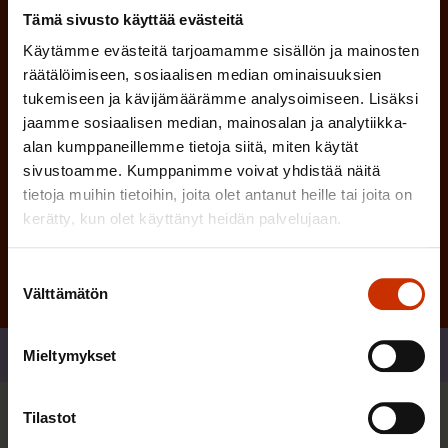
n
)
Tämä sivusto käyttää evästeitä
e
n
Käytämme evästeitä tarjoamamme sisällön ja mainosten
räätälöimiseen, sosiaalisen median ominaisuuksien
)
tukemiseen ja kävijämäärämme analysoimiseen. Lisäksi
jaamme sosiaalisen median, mainosalan ja analytiikka-
alan kumppaneillemme tietoja siitä, miten käytät
sivustoamme. Kumppanimme voivat yhdistää näitä
tietoja muihin tietoihin, joita olet antanut heille tai joita on
Tilaa
kerätty, kun olet käyttänyt heidän palvelujaan.
Suostumuksen
Välttämätön
valinta
Jaa
Mieltymykset
Tilastot
Sinua saattaa myös kiinnostaa