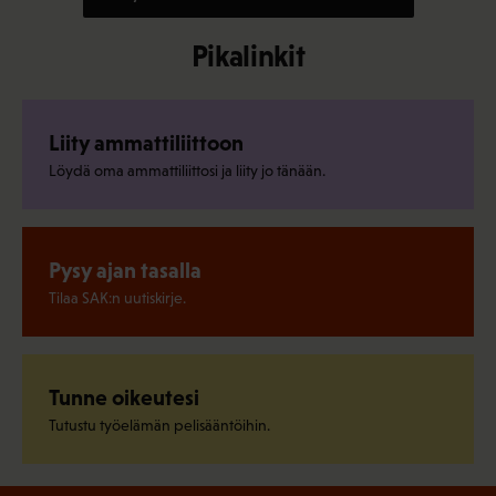
Pikalinkit
Liity ammattiliittoon
Löydä oma ammattiliittosi ja liity jo tänään.
Pysy ajan tasalla
Tilaa SAK:n uutiskirje.
Tunne oikeutesi
Tutustu työelämän pelisääntöihin.