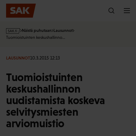
Hyppää
sisältöön
s
Näistä puhutaan
Lausunnot
a
Tuomioistuinten keskushallinno…
k
·
f
10.3.2015 12:13
LAUSUNNOT
i
Tuomioistuinten
keskushallinnon
uudistamista koskeva
selvitysmiesten
arviomuistio