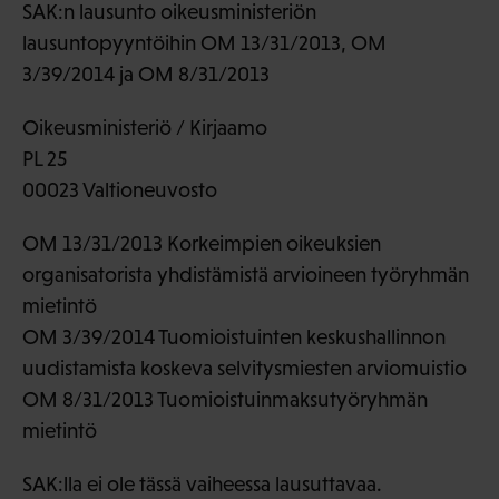
SAK:n lausunto oikeusministeriön
lausuntopyyntöihin OM 13/31/2013, OM
3/39/2014 ja OM 8/31/2013
Oikeusministeriö / Kirjaamo
PL 25
00023 Valtioneuvosto
OM 13/31/2013 Korkeimpien oikeuksien
organisatorista yhdistämistä arvioineen työryhmän
mietintö
OM 3/39/2014 Tuomioistuinten keskushallinnon
uudistamista koskeva selvitysmiesten arviomuistio
OM 8/31/2013 Tuomioistuinmaksutyöryhmän
mietintö
SAK:lla ei ole tässä vaiheessa lausuttavaa.