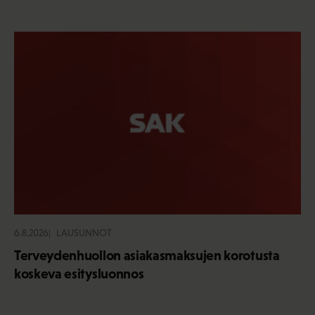
6.8.2026
LAUSUNNOT
Terveydenhuollon asiakasmaksujen korotusta
koskeva esitysluonnos