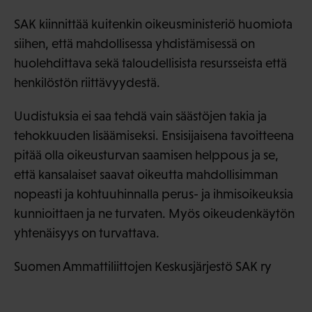
SAK kiinnittää kuitenkin oikeusministeriö huomiota
siihen, että mahdollisessa yhdistämisessä on
huolehdittava sekä taloudellisista resursseista että
henkilöstön riittävyydestä.
Uudistuksia ei saa tehdä vain säästöjen takia ja
tehokkuuden lisäämiseksi. Ensisijaisena tavoitteena
pitää olla oikeusturvan saamisen helppous ja se,
että kansalaiset saavat oikeutta mahdollisimman
nopeasti ja kohtuuhinnalla perus- ja ihmisoikeuksia
kunnioittaen ja ne turvaten. Myös oikeudenkäytön
yhtenäisyys on turvattava.
Suomen Ammattiliittojen Keskusjärjestö SAK ry