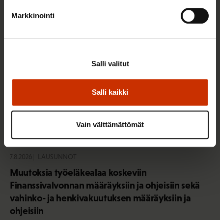
Markkinointi
Salli valitut
Salli kaikki
Vain välttämättömät
7.8.2026
LAUSUNNOT
Muutoksia työeläkealaa koskeviin
Finanssivalvonnan määräyksiin ja ohjeisiin sekä
vahinko- ja henkivakuutuksen määräyksiin ja
ohjeisiin