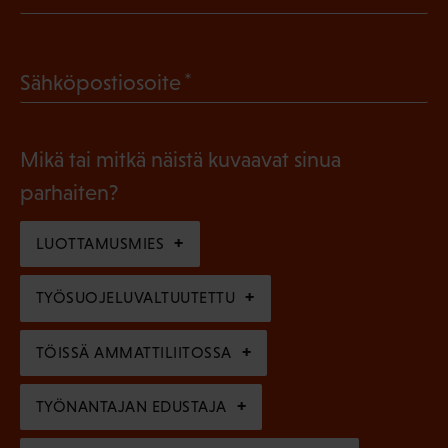
P
o
a
l
(
Sähköpostiosoite
k
l
P
o
i
a
l
Mikä tai mitkä näistä kuvaavat sinua
n
k
l
parhaiten?
e
o
i
n
l
LUOTTAMUSMIES
n
)
l
e
TYÖSUOJELUVALTUUTETTU
i
n
n
)
TÖISSÄ AMMATTILIITOSSA
e
n
TYÖNANTAJAN EDUSTAJA
)