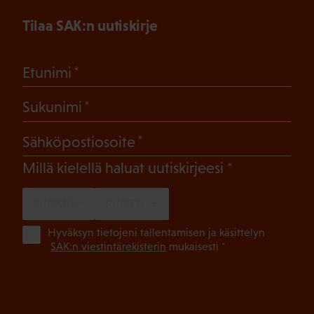
Tilaa SAK:n uutiskirje
(Pakollinen)
Etunimi
(Pakollinen)
Sukunimi
(Pakollinen)
Sähköpostiosoite
(Pakollinen)
Millä kielellä haluat uutiskirjeesi
SUOMI
RUOTSI
(Pa
Hyväksyn tietojeni tallentamisen ja käsittelyn
SAK:n viestintärekisterin
mukaisesti *