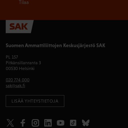
Tilaa
Suomen Ammattiliittojen Keskusjärjestö SAK
PL 157
Pitkänsillanranta 3
00530 Helsinki
020 774 000
sak@sak.fi
LISÄÄ YHTEYSTIETOJA