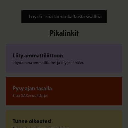
Löydä lisää tämänkaltaista sisältöä
Pikalinkit
Liity ammattiliittoon
Löydä oma ammattiliittosi ja liity jo tänään.
Pysy ajan tasalla
Tilaa SAK:n uutiskirje.
Tunne oikeutesi