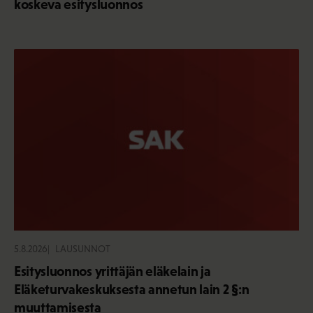
koskeva esitysluonnos
5.8.2026
LAUSUNNOT
Esitysluonnos yrittäjän eläkelain ja
Eläketurvakeskuksesta annetun lain 2 §:n
muuttamisesta