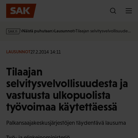
Hyppää
sisältöön
s
Näistä puhutaan
Lausunnot
Tilaajan selvitysvelvollisuude…
a
k
·
27.2.2014 14:11
LAUSUNNOT
f
i
Tilaajan
selvitysvelvollisuudesta ja
vastuusta ulkopuolista
työvoimaa käytettäessä
Palkansaajakeskusjärjestöjen täydentävä lausuma
Työ- ja elinkeinoministeriö