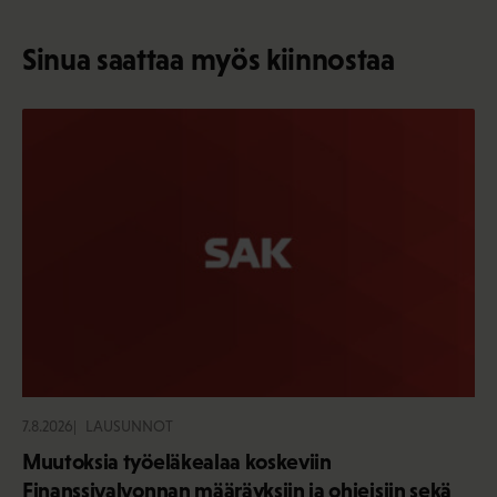
Sinua saattaa myös kiinnostaa
7.8.2026
LAUSUNNOT
Muutoksia työeläkealaa koskeviin
Finanssivalvonnan määräyksiin ja ohjeisiin sekä