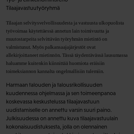
Tilaajavastuutyöryhmä
Tilaajan selvitysvelvollisuudesta ja vastuusta ulkopuolista
työvoimaa käytettäessä annetun lain toimivuutta ja
muutostarpeita selvittävän työryhmän mietintö on
valmistunut. Myös palkansaajajärjestöt ovat
allekirjoittaneet mietinnön. Tässä täydentävässä lausumassa
haluamme kuitenkin kiinnittää huomiota eräisiin
toimeksiannon kannalta ongelmallisiin tulemiin.
Harmaan talouden ja talousrikollisuuden
kuudennessa ohjelmassa ja sen toimeenpanoa
koskevassa keskustelussa tilaajavastuun
uudistamiselle on annettu varsin suuri paino.
Julkisuudessa on annettu kuva tilaajavastuulain
kokonaisuudistuksesta, jolla on olennainen