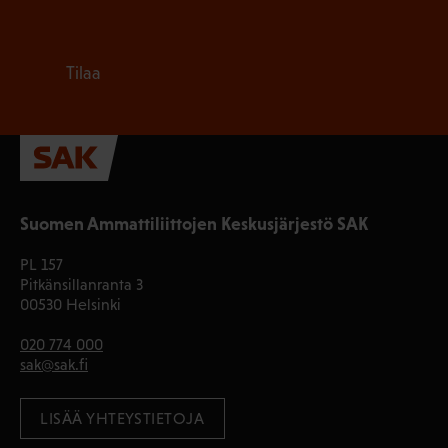
Tilaa
Suomen Ammattiliittojen Keskusjärjestö SAK
PL 157
Pitkänsillanranta 3
00530 Helsinki
020 774 000
sak@sak.fi
LISÄÄ YHTEYSTIETOJA