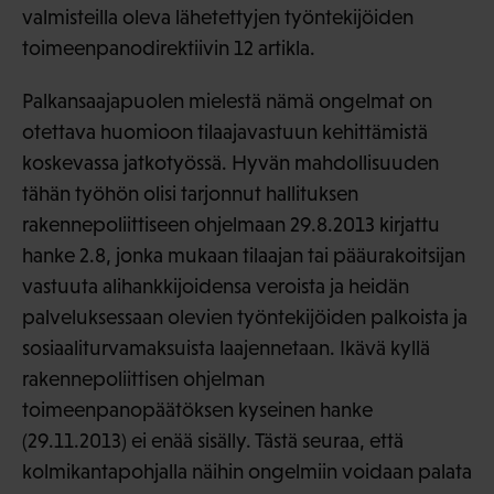
valmisteilla oleva lähetettyjen työntekijöiden
toimeenpanodirektiivin 12 artikla.
Palkansaajapuolen mielestä nämä ongelmat on
otettava huomioon tilaajavastuun kehittämistä
koskevassa jatkotyössä. Hyvän mahdollisuuden
tähän työhön olisi tarjonnut hallituksen
rakennepoliittiseen ohjelmaan 29.8.2013 kirjattu
hanke 2.8, jonka mukaan tilaajan tai pääurakoitsijan
vastuuta alihankkijoidensa veroista ja heidän
palveluksessaan olevien työntekijöiden palkoista ja
sosiaaliturvamaksuista laajennetaan. Ikävä kyllä
rakennepoliittisen ohjelman
toimeenpanopäätöksen kyseinen hanke
(29.11.2013) ei enää sisälly. Tästä seuraa, että
kolmikantapohjalla näihin ongelmiin voidaan palata