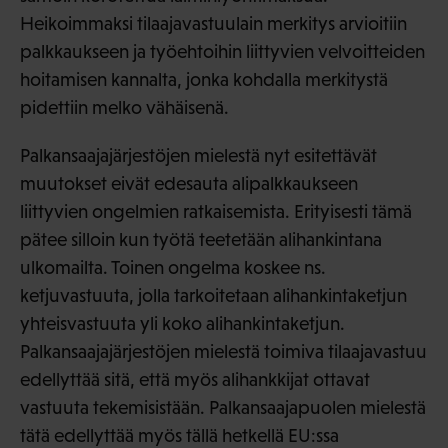
Heikoimmaksi tilaajavastuulain merkitys arvioitiin
palkkaukseen ja työehtoihin liittyvien velvoitteiden
hoitamisen kannalta, jonka kohdalla merkitystä
pidettiin melko vähäisenä.
Palkansaajajärjestöjen mielestä nyt esitettävät
muutokset eivät edesauta alipalkkaukseen
liittyvien ongelmien ratkaisemista. Erityisesti tämä
pätee silloin kun työtä teetetään alihankintana
ulkomailta. Toinen ongelma koskee ns.
ketjuvastuuta, jolla tarkoitetaan alihankintaketjun
yhteisvastuuta yli koko alihankintaketjun.
Palkansaajajärjestöjen mielestä toimiva tilaajavastuu
edellyttää sitä, että myös alihankkijat ottavat
vastuuta tekemisistään. Palkansaajapuolen mielestä
tätä edellyttää myös tällä hetkellä EU:ssa