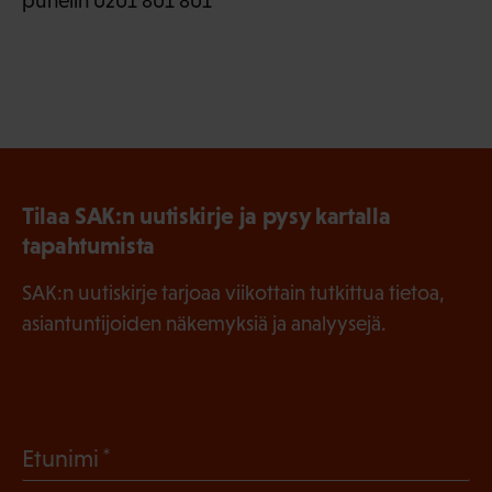
puhelin 0201 801 801
Tilaa SAK:n uutiskirje ja pysy kartalla
tapahtumista
SAK:n uutiskirje tarjoaa viikottain tutkittua tietoa,
asiantuntijoiden näkemyksiä ja analyysejä.
(
Etunimi
P