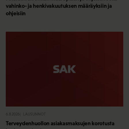
vahinko- ja henkivakuutuksen määräyksiin ja
ohjeisiin
6.8.2026
LAUSUNNOT
Terveydenhuollon asiakasmaksujen korotusta