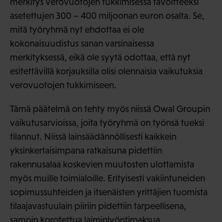
merkitys verovuotojen tukkimisessa tavoitteeksi
asetettujen 300 – 400 miljoonan euron osalta. Se,
mitä työryhmä nyt ehdottaa ei ole
kokonaisuudistus sanan varsinaisessa
merkityksessä, eikä ole syytä odottaa, että nyt
esitettävillä korjauksilla olisi olennaisia vaikutuksia
verovuotojen tukkimiseen.
Tämä päätelmä on tehty myös niissä Owal Groupin
vaikutusarvioissa, joita työryhmä on työnsä tueksi
tilannut. Niissä lainsäädännöllisesti kaikkein
yksinkertaisimpana ratkaisuna pidettiin
rakennusalaa koskevien muutosten ulottamista
myös muille toimialoille. Erityisesti vakiintuneiden
sopimussuhteiden ja itsenäisten yrittäjien tuomista
tilaajavastuulain piiriin pidettiin tarpeellisena,
samoin korotettua laiminlyöntimaksua.