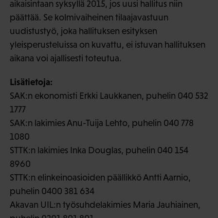
aikaisintaan syksyllä 2015, jos uusi hallitus niin
päättää. Se kolmivaiheinen tilaajavastuun
uudistustyö, joka hallituksen esityksen
yleisperusteluissa on kuvattu, ei istuvan hallituksen
aikana voi ajallisesti toteutua.
Lisätietoja:
SAK:n ekonomisti Erkki Laukkanen, puhelin 040 532
1777
SAK:n lakimies Anu-Tuija Lehto, puhelin 040 778
1080
STTK:n lakimies Inka Douglas, puhelin 040 154
8960
STTK:n elinkeinoasioiden päällikkö Antti Aarnio,
puhelin 0400 381 634
Akavan UIL:n työsuhdelakimies Maria Jauhiainen,