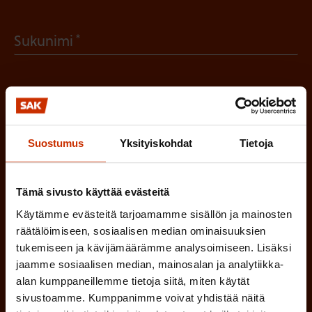
a
(
Sukunimi
k
P
o
a
l
(
Sähköpostiosoite
k
l
P
o
i
Suostumus
Yksityiskohdat
Tietoja
a
l
Mikä tai mitkä näistä kuvaavat sinua
n
k
l
parhaiten?
e
o
Tämä sivusto käyttää evästeitä
i
n
l
Käytämme evästeitä tarjoamamme sisällön ja mainosten
LUOTTAMUSMIES
n
)
räätälöimiseen, sosiaalisen median ominaisuuksien
l
e
tukemiseen ja kävijämäärämme analysoimiseen. Lisäksi
TYÖSUOJELUVALTUUTETTU
i
jaamme sosiaalisen median, mainosalan ja analytiikka-
n
alan kumppaneillemme tietoja siitä, miten käytät
n
)
TÖISSÄ AMMATTILIITOSSA
sivustoamme. Kumppanimme voivat yhdistää näitä
e