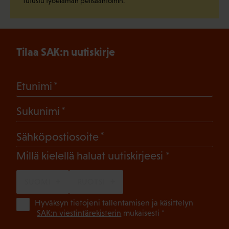
Tutustu työelämän pelisääntöihin.
Tilaa SAK:n uutiskirje
(Pakollinen)
Etunimi
(Pakollinen)
Sukunimi
(Pakollinen)
Sähköpostiosoite
(Pakollinen)
Millä kielellä haluat uutiskirjeesi
SUOMI
RUOTSI
(Pa
Hyväksyn tietojeni tallentamisen ja käsittelyn
SAK:n viestintärekisterin
mukaisesti *