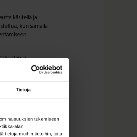
tta käsitellä ja
steltua, kun samalla
dyntämiseen
takentän ja
tamuksellisuutta
dollista jatkamista
 kriteerin oltava
Tietoja
 ominaisuuksien tukemiseen
tiikka-alan
ietoja muihin tietoihin, joita