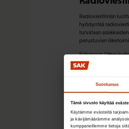
Radioviesti
Radioviestinnän luotta
hyödyntää radioviesti
turvataan asiakkaide
perustuvien liiketoimi
Esitykseen liittyy ku
teknologian kehitykse
koskevat muutosesityk
arvioidaan viiden vuo
Suostumus
radioviestintää käyttä
Suomen Ammattiliittoj
Tämä sivusto käyttää eväste
Käytämme evästeitä tarjoama
ja kävijämäärämme analysoim
kumppaneillemme tietoja siitä