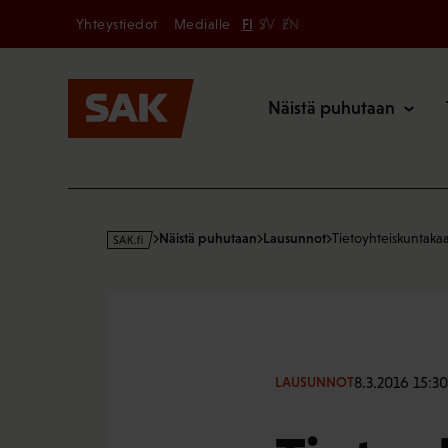
Secondary
Hyppää
Yhteystiedot
Medialle
FI
SV
EN
sisältöön
Päävalikk
Näistä puhutaan
s
Näistä puhutaan
Lausunnot
Tietoyhteiskuntak
a
k
·
f
i
8.3.2016 15:30
LAUSUNNOT