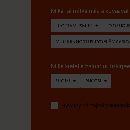
a
l
Mikä tai mitkä näistä kuvaavat
k
l
o
LUOTTAMUSMIES
TYÖSUOJE
i
l
n
MUU KIINNOSTUS TYÖELÄMÄASIO
l
e
i
n
n
Millä kielellä haluat uutiskirjee
)
e
SUOMI
RUOTSI
n
)
Hyväksyn tietojeni tallentamis