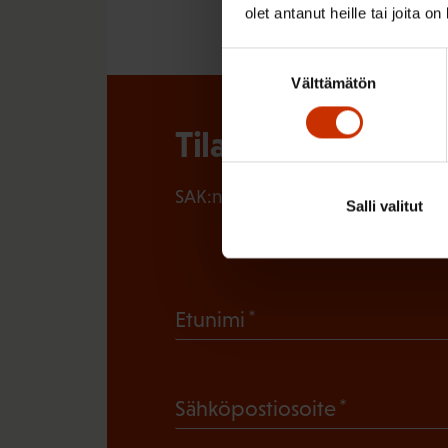
olet antanut heille tai joita o
Suostumuksen
Välttämätön
valinta
Tilaa SAK:n uutisk
SAK:n uutiskirje tarjoaa viikottain 
Salli valitut
(
Etunimi
P
a
(
Sähköpostiosoite
k
P
o