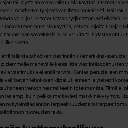
 tilaajan tai käyttäjän mahdollisuuksia käyttää internetpal
ikseen määritellyn tyhjentävän listan mukaisesti. Näissäkin
ehdä vain, jos ne toteutetaan syrjimättömästi eivätkä ne 
 tarkoituksenmukaista käyttöä, estä tai rajoita tilaajan tai
 haluamiaan sovelluksia ja palveluita tai hidasta kohtuu
 liikennettä.
 että tällaista sähköisen viestinnän sisämarkkina-asetusta j
iä pidemmälle menevälle kansallista viestintäsopimusten v
via vaatimuksia ei enää tarvita. Kantaa perustellaan mm. si
a vallitsevan tehokkaan kilpailutilanteen ja yleisesti kork
auttaneen verkon neutraliteetin toteutumista. Tämä ei ole 
 on laajempi kuin pelkkä matkaviestimarkkinakysymys. Lis
van nykylainsäädännön tarpeellisuudesta tai tarpeettomu
 säädännön tuoreuden takia.