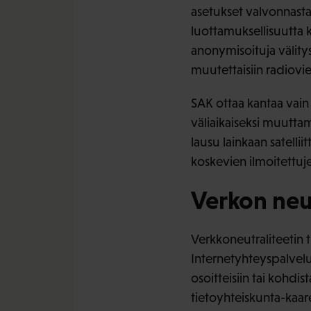
asetukset valvonnasta
luottamuksellisuutta k
anonymisoituja välitys
muutettaisiin radiovies
SAK ottaa kantaa vain 
väliaikaiseksi muuttam
lausu lainkaan satellii
koskevien ilmoitettuje
Verkon neut
Verkkoneutraliteetin t
Internetyhteyspalvelua 
osoitteisiin tai kohdi
tietoyhteiskunta-kaare