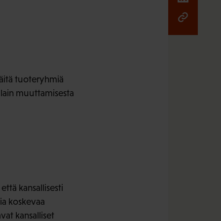
räitä tuoteryhmiä
 lain muuttamisesta
ttä kansallisesti
tia koskevaa
vat kansalliset