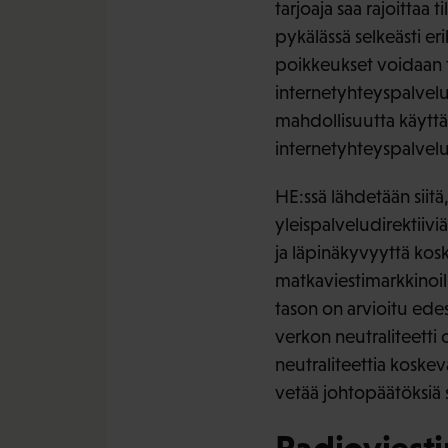
tarjoaja saa rajoittaa
pykälässä selkeästi er
poikkeukset voidaan t
internetyhteyspalvelun
mahdollisuutta käyttää
internetyhteyspalvelun
HE:ssä lähdetään siitä,
yleispalveludirektiiv
ja läpinäkyvyyttä koske
matkaviestimarkkinoill
tason on arvioitu edes
verkon neutraliteetti
neutraliteettia koske
vetää johtopäätöksiä