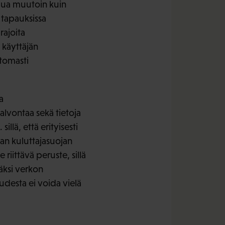
velua muutoin kuin
 tapauksissa
rajoita
 käyttäjän
ttomasti
a
alvontaa sekä tietoja
llä, että erityisesti
ean kuluttajasuojan
riittävä peruste, sillä
äksi verkon
udesta ei voida vielä