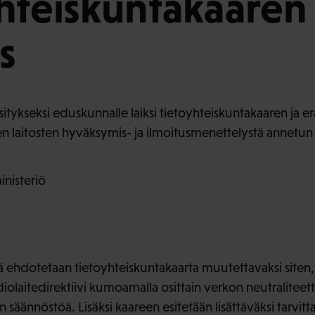
hteiskuntakaaren
s
itykseksi eduskunnalle laiksi tietoyhteiskuntakaaren ja e
en laitosten hyväksymis- ja ilmoitusmenettelystä annetun
inisteriö
ä ehdotetaan tietoyhteiskuntakaarta muutettavaksi siten, e
iolaitedirektiivi kumoamalla osittain verkon neutraliteet
säännöstöä. Lisäksi kaareen esitetään lisättäväksi tarvitta