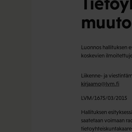
Tietoy
muuto
Luonnos hallituksen es
koskevien ilmoitettuj
Liikenne- ja viestintäm
kirjaamo@lvm.fi
LVM/1675/03/2015
Hallituksen esityksess
saatetaan voimaan rad
tietoyhteiskuntakaaren 