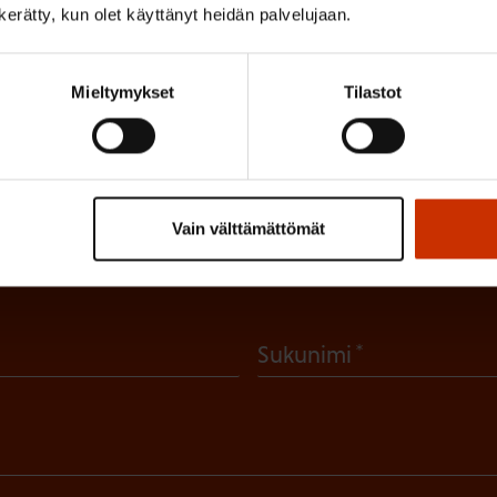
n kerätty, kun olet käyttänyt heidän palvelujaan.
Mieltymykset
Tilastot
irje ja pysy kartalla tapahtumi
tutkittua tietoa, asiantuntijoiden näkemyksiä ja analyysejä.
Vain välttämättömät
(
Sukunimi
P
a
k
o