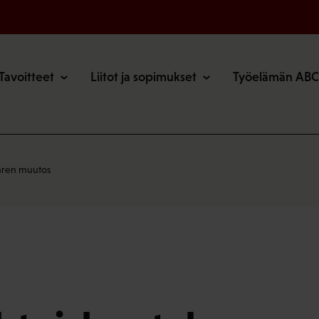
o
Tavoitteet
Liitot ja sopimukset
Työelämän ABC
aaren muutos