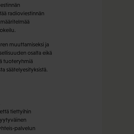
iestinnän
tää radioviestinnän
n määritelmää
kokeilu.
aaren muuttamiseksi ja
sellisuuden osalta eikä
itä tuoteryhmiä
a säätelyesityksistä.
.
ttä tiettyihin
 tyytyväinen
yhteis-palvelun