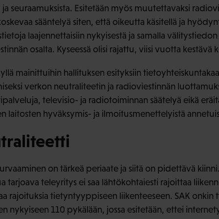
 ja seuraamuksista. Esitetään myös muutettavaksi radiov
oskevaa sääntelyä siten, että oikeutta käsitellä ja hyödyn
tietoja laajennettaisiin nykyisestä ja samalla välitystiedo
tinnän osalta. Kyseessä olisi rajattu, viisi vuotta kestävä 
yllä mainittuihin hallituksen esityksiin tietoyhteiskuntak
iseksi verkon neutraliteetin ja radioviestinnän luottamuk
ttipalveluja, televisio- ja radiotoiminnan säätelyä eikä erä
n laitosten hyväksymis- ja ilmoitusmenettelyistä annetuist
raliteetti
urvaaminen on tärkeä periaate ja siitä on pidettävä kiinni
tarjoava teleyritys ei saa lähtökohtaiesti rajoittaa liikenne
staa rajoituksia tietyntyyppiseen liikenteeseen. SAK onkin
n nykyiseen 110 pykälään, jossa esitetään, ettei internet