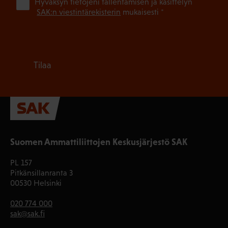
(Pa
Hyväksyn tietojeni tallentamisen ja käsittelyn
SAK:n viestintärekisterin
mukaisesti *
Tilaa
Suomen Ammattiliittojen Keskusjärjestö SAK
PL 157
Pitkänsillanranta 3
00530 Helsinki
020 774 000
sak@sak.fi