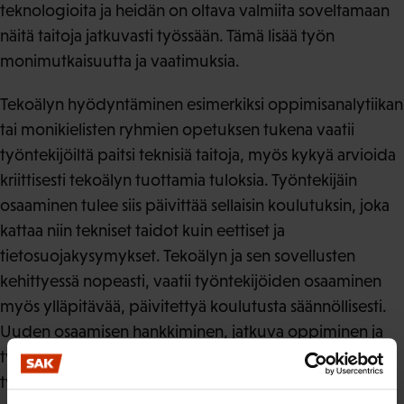
teknologioita ja heidän on oltava valmiita soveltamaan
näitä taitoja jatkuvasti työssään. Tämä lisää työn
monimutkaisuutta ja vaatimuksia.
Tekoälyn hyödyntäminen esimerkiksi oppimisanalytiikan
tai monikielisten ryhmien opetuksen tukena vaatii
työntekijöiltä paitsi teknisiä taitoja, myös kykyä arvioida
kriittisesti tekoälyn tuottamia tuloksia. Työntekijäin
osaaminen tulee siis päivittää sellaisin koulutuksin, joka
kattaa niin tekniset taidot kuin eettiset ja
tietosuojakysymykset. Tekoälyn ja sen sovellusten
kehittyessä nopeasti, vaatii työntekijöiden osaaminen
myös ylläpitävää, päivitettyä koulutusta säännöllisesti.
Uuden osaamisen hankkiminen, jatkuva oppiminen ja
työn vastuiden lisääntyminen haastaa paitsi
työmarkkinoita myös koulutuksen tarjontaa.