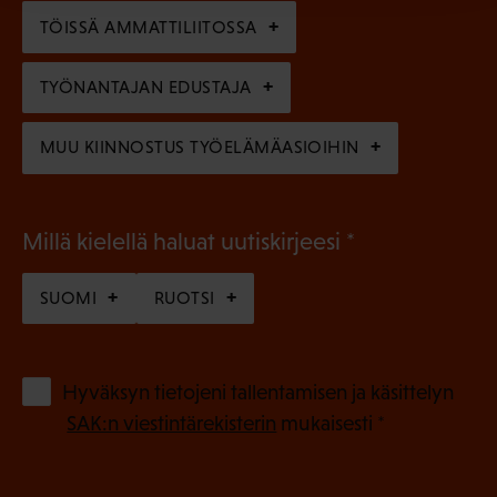
n
)
TÖISSÄ AMMATTILIITOSSA
e
n
TYÖNANTAJAN EDUSTAJA
)
MUU KIINNOSTUS TYÖELÄMÄASIOIHIN
(
Millä kielellä haluat uutiskirjeesi
P
SUOMI
RUOTSI
a
k
o
(
Hyväksyn tietojeni tallentamisen ja käsittelyn
P
l
SAK:n viestintärekisterin
mukaisesti *
a
l
k
i