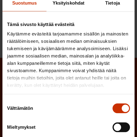
Suostumus
Yksityiskohdat
Tietoja
LÖYDÄ LISÄÄ TÄMÄNKALTAISTA SISÄLTÖÄ:
Tämä sivusto käyttää evästeitä
DIGITALISAATIO
KOULUTUS
Käytämme evästeitä tarjoamamme sisällön ja mainosten
räätälöimiseen, sosiaalisen median ominaisuuksien
tukemiseen ja kävijämäärämme analysoimiseen. Lisäksi
jaamme sosiaalisen median, mainosalan ja analytiikka-
alan kumppaneillemme tietoja siitä, miten käytät
sivustoamme. Kumppanimme voivat yhdistää näitä
Tilaa SAK:n uutiskirje ja pysy kartalla
tietoja muihin tietoihin, joita olet antanut heille tai joita on
tapahtumista
kerätty, kun olet käyttänyt heidän palvelujaan.
SAK:n uutiskirje tarjoaa viikottain tutkittua tietoa,
Suostumuksen
asiantuntijoiden näkemyksiä ja analyysejä.
Välttämätön
valinta
Mieltymykset