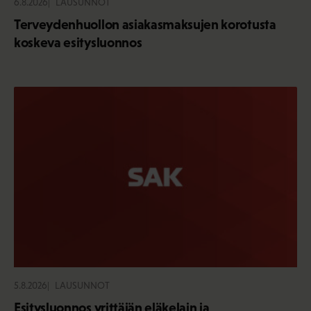
6.8.2026
LAUSUNNOT
Terveydenhuollon asiakasmaksujen korotusta
koskeva esitysluonnos
5.8.2026
LAUSUNNOT
Esitysluonnos yrittäjän eläkelain ja