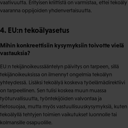
vaativuutta. Erityisen kriittistä on varmistaa, ettei tekoäly
vaaranna oppijoiden yhdenvertaisuutta.
4. EU:n tekoälyasetus
Mihin konkreettisiin kysymyksiin toivotte vielä
vastauksia?
EU:n tekijänoikeussääntelyn päivitys on tarpeen, sillä
tekijänoikeuksissa on ilmennyt ongelmia tekoälyn
yhteydessä. Lisäksi tekoälyä koskeva työelämädirektiivi
on tarpeellinen. Sen tulisi koskea muun muassa
työturvallisuutta, työntekijöiden valvontaa ja
tietosuojaa, mutta myös vastuullisuuskysymyksiä, kuten
tekoälyllä tehtyjen toimien vaikutukset luonnolle tai
kolmansille osapuolille.