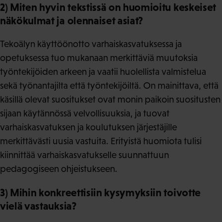
2) Miten hyvin tekstissä on huomioitu keskeiset
näkökulmat ja olennaiset asiat?
Tekoälyn käyttöönotto varhaiskasvatuksessa ja
opetuksessa tuo mukanaan merkittäviä muutoksia
työntekijöiden arkeen ja vaatii huolellista valmistelua
sekä työnantajilta että työntekijöiltä. On mainittava, että
käsillä olevat suositukset ovat monin paikoin suositusten
sijaan käytännössä velvollisuuksia, ja tuovat
varhaiskasvatuksen ja koulutuksen järjestäjille
merkittävästi uusia vastuita. Erityistä huomiota tulisi
kiinnittää varhaiskasvatukselle suunnattuun
pedagogiseen ohjeistukseen.
3) Mihin konkreettisiin kysymyksiin toivotte
vielä vastauksia?