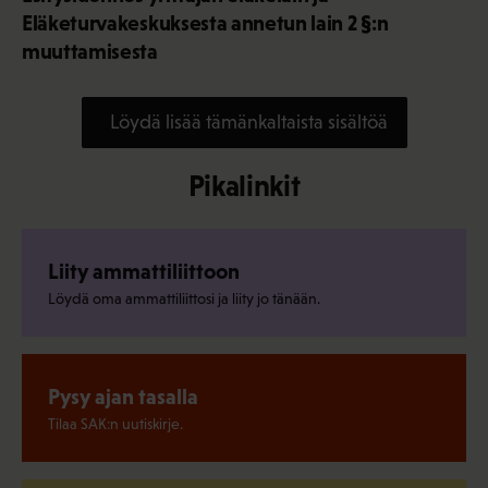
Eläketurvakeskuksesta annetun lain 2 §:n
muuttamisesta
Löydä lisää tämänkaltaista sisältöä
Pikalinkit
Liity ammattiliittoon
Löydä oma ammattiliittosi ja liity jo tänään.
Pysy ajan tasalla
Tilaa SAK:n uutiskirje.