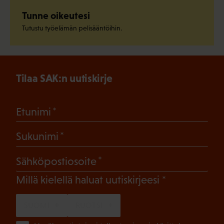
Tunne oikeutesi
Tutustu työelämän pelisääntöihin.
Tilaa SAK:n uutiskirje
(Pakollinen)
Etunimi
(Pakollinen)
Sukunimi
(Pakollinen)
Sähköpostiosoite
(Pakollinen)
Millä kielellä haluat uutiskirjeesi
SUOMI
RUOTSI