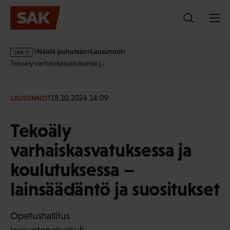
Hyppää
sisältöön
s
Näistä puhutaan
Lausunnot
a
Tekoäly varhaiskasvatuksessa j…
k
·
f
18.10.2024 14:09
LAUSUNNOT
i
Tekoäly
varhaiskasvatuksessa ja
koulutuksessa –
lainsäädäntö ja suositukset
Opetushallitus