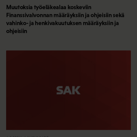
Muutoksia työeläkealaa koskeviin
Finanssivalvonnan määräyksiin ja ohjeisiin sekä
vahinko- ja henkivakuutuksen määräyksiin ja
ohjeisiin