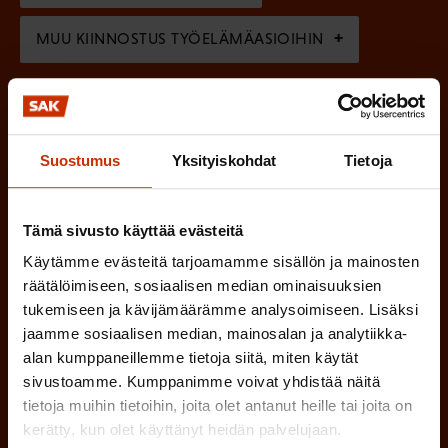
)
MUU KIINNOSTUS TYÖELÄMÄASIOIHIN
(
Millä kielellä haluat uutiskirjeesi
P
Suostumus
Yksityiskohdat
Tietoja
SUOMI
RUOTSI
a
k
Tämä sivusto käyttää evästeitä
o
(
Hyväksyn tietojeni tallentamisen ja käsittelyn
Käytämme evästeitä tarjoamamme sisällön ja mainosten
P
l
SAK:n viestintärekisterin
mukaisesti *
räätälöimiseen, sosiaalisen median ominaisuuksien
a
tukemiseen ja kävijämäärämme analysoimiseen. Lisäksi
l
jaamme sosiaalisen median, mainosalan ja analytiikka-
k
i
alan kumppaneillemme tietoja siitä, miten käytät
o
sivustoamme. Kumppanimme voivat yhdistää näitä
n
l
tietoja muihin tietoihin, joita olet antanut heille tai joita on
e
l
kerätty, kun olet käyttänyt heidän palvelujaan.
i