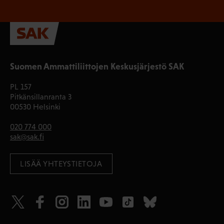
Suomen Ammattiliittojen Keskusjärjestö SAK
PL 157
Pitkänsillanranta 3
00530 Helsinki
020 774 000
sak@sak.fi
LISÄÄ YHTEYSTIETOJA