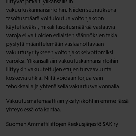
liittyvät pitkälti ylikansallisiin
vakuutuskannansiirtoihin. Niiden seurauksena
tasoitusmäärä voi tuloutua voitonjakoon
käytettäväksi, mikäli tasoitusmäärää vastaavia
varoja ei valtioiden erilaisten säännöksien takia
pystytä määrittelemään vastaanottavaan
vakuutusyritykseen voitonjakokelvottomiksi
varoiksi. Ylikansallisiin vakuutuskannansiirtoihin
liittyykin vakuutettujen etujen turvaavuutta
koskevia uhkia. Niitä voidaan torjua vain
tehokkaalla ja yhtenäisellä vakuutusvalvonnalla.
Vakuutusmatemaattisiin yksityiskohtiin emme tässä
yhteydessä ota kantaa.
Suomen Ammattiliittojen Keskusjärjestö SAK ry