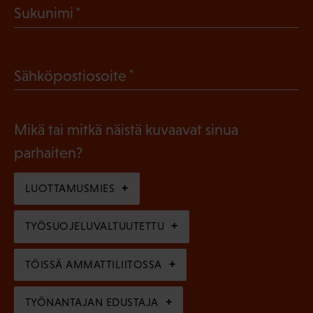
(
Sukunimi
k
P
o
a
l
(
Sähköpostiosoite
k
l
P
o
i
a
l
Mikä tai mitkä näistä kuvaavat sinua
n
k
l
parhaiten?
e
o
i
n
l
LUOTTAMUSMIES
n
)
l
e
TYÖSUOJELUVALTUUTETTU
i
n
n
)
TÖISSÄ AMMATTILIITOSSA
e
n
TYÖNANTAJAN EDUSTAJA