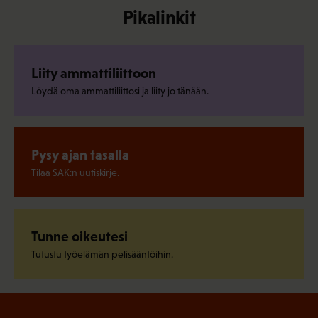
Pikalinkit
Liity ammattiliittoon
Löydä oma ammattiliittosi ja liity jo tänään.
Pysy ajan tasalla
Tilaa SAK:n uutiskirje.
Tunne oikeutesi
Tutustu työelämän pelisääntöihin.