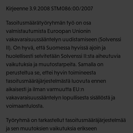
Kirjeenne 3.9.2008 STM086:00/2007
Tasoitusmäärätyöryhmän työ on osa
valmistautumista Euroopan Unionin
vakavaraisuussääntelyn uudistamiseen (Solvenssi
II). On hyvä, että Suomessa hyvissä ajoin ja
huolellisesti selvitetään Solvenssi II:sta aiheutuvia
vaikutuksia ja muutostarpeita. Samalla on
perusteltua se, ettei hyvin toimineesta
tasoitusmääräjärjestelmästä luovuta ennen
aikaisesti ja ilman varmuutta EU:n
vakavaraisuussääntelyn lopullisesta sisällöstä ja
voimaantulosta.
Työryhmä on tarkastellut tasoitusmääräjärjestelmää
ja sen muutoksien vaikutuksia erikseen