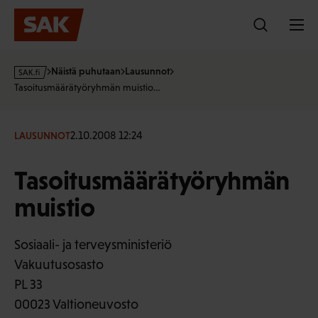
Hyppää
sisältöön
s
Näistä puhutaan
Lausunnot
a
Tasoitusmäärätyöryhmän muistio…
k
·
f
2.10.2008 12:24
LAUSUNNOT
i
Tasoitusmäärätyöryhmän
muistio
Sosiaali- ja terveysministeriö
Vakuutusosasto
PL 33
00023 Valtioneuvosto