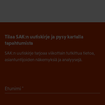
Tilaa SAK:n uutiskirje ja pysy kartalla
tapahtumista
SAK:n uutiskirje tarjoaa viikottain tutkittua tietoa,
asiantuntijoiden näkemyksiä ja analyysejä.
(
Etunimi
P
a