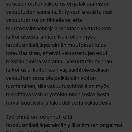
vapaaehtoisten vakuutusten ja lakisääteisten
vakuutusten kannalta. Erityisesti lakisääteisissä
vakuutuksissa on tärkeää se, että
muutosvaihtoehtoja arvioidaan vakuutuksen
tarkoituksesta lähtien. Näin ollen myös
tasoitusmääräjärjestelmän muutokset tulee
toteuttaa siten, etteivät vakuutettujen edut
missään oloissa vaarannu. Vakuutustoiminnan
tarkoitus ei kuitenkaan vapaaehtoisessakaan
vakuuttamisessa ole pelkästään voiton
tuottaminen, sillä vakuutusyhtiöillä on myös
merkittävä vastuu yhteiskunnan sosiaalisesta
turvallisuudesta ja taloudellisesta vakaudesta.
Työryhmä on todennut, että
tasoitusmääräjärjestelmän ylläpitämisen ongelmat