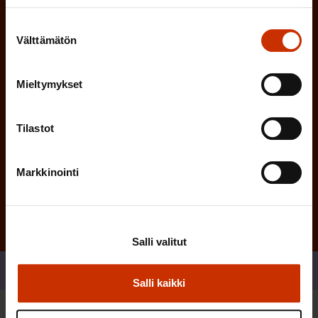
n
n
)
Suostumuksen
e
Välttämätön
valinta
n
)
Mieltymykset
Tilastot
Tilaa
Markkinointi
Salli valitut
Jaa
Salli kaikki