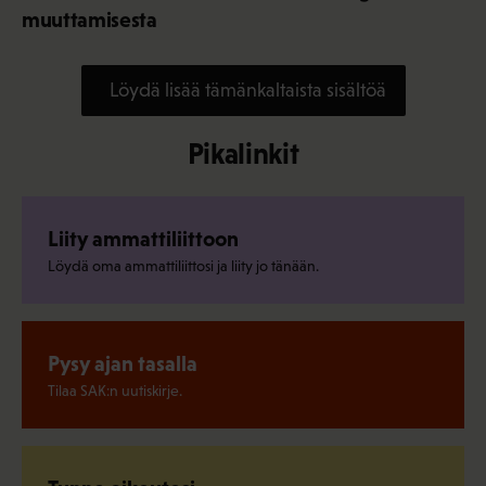
muuttamisesta
Löydä lisää tämänkaltaista sisältöä
Pikalinkit
Liity ammattiliittoon
Löydä oma ammattiliittosi ja liity jo tänään.
Pysy ajan tasalla
Tilaa SAK:n uutiskirje.