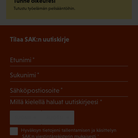
Tunne oikeutesi
Tutustu työelämän pelisääntöihin.
Tilaa SAK:n uutiskirje
(Pakollinen)
Etunimi
(Pakollinen)
Sukunimi
(Pakollinen)
Sähköpostiosoite
(Pakollinen)
Millä kielellä haluat uutiskirjeesi
SUOMI
RUOTSI
(Pa
Hyväksyn tietojeni tallentamisen ja käsittelyn
SAK:n viestintärekisterin
mukaisesti *