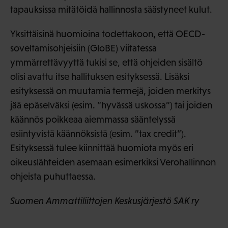
tapauksissa mitätöidä hallinnosta säästyneet kulut.
Yksittäisinä huomioina todettakoon, että OECD-
soveltamisohjeisiin (GloBE) viitatessa
ymmärrettävyyttä tukisi se, että ohjeiden sisältö
olisi avattu itse hallituksen esityksessä. Lisäksi
esityksessä on muutamia termejä, joiden merkitys
jää epäselväksi (esim. ”hyvässä uskossa”) tai joiden
käännös poikkeaa aiemmassa sääntelyssä
esiintyvistä käännöksistä (esim. ”tax credit”).
Esityksessä tulee kiinnittää huomiota myös eri
oikeuslähteiden asemaan esimerkiksi Verohallinnon
ohjeista puhuttaessa.
Suomen Ammattiliittojen Keskusjärjestö SAK ry