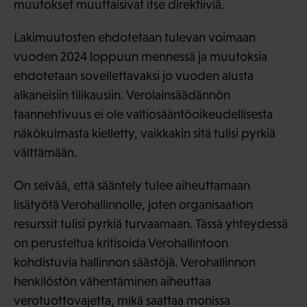
muutokset muuttaisivat itse direktiiviä.
Lakimuutosten ehdotetaan tulevan voimaan
vuoden 2024 loppuun mennessä ja muutoksia
ehdotetaan sovellettavaksi jo vuoden alusta
alkaneisiin tilikausiin. Verolainsäädännön
taannehtivuus ei ole valtiosääntöoikeudellisesta
näkökulmasta kielletty, vaikkakin sitä tulisi pyrkiä
välttämään.
On selvää, että sääntely tulee aiheuttamaan
lisätyötä Verohallinnolle, joten organisaation
resurssit tulisi pyrkiä turvaamaan. Tässä yhteydessä
on perusteltua kritisoida Verohallintoon
kohdistuvia hallinnon säästöjä. Verohallinnon
henkilöstön vähentäminen aiheuttaa
verotuottovajetta, mikä saattaa monissa