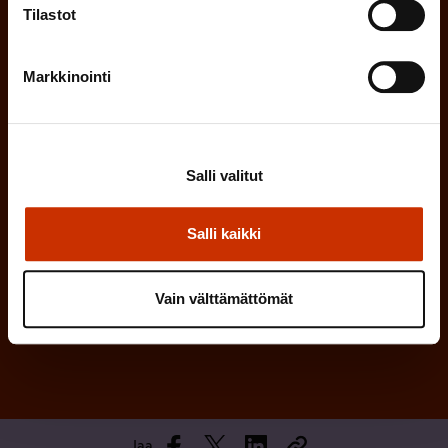
n
l
Tilastot
e
l
i
n
Markkinointi
n
)
e
n
)
Salli valitut
Salli kaikki
Tilaa
Vain välttämättömät
Jaa