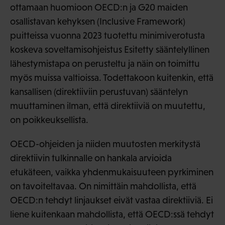
ottamaan huomioon OECD:n ja G20 maiden
osallistavan kehyksen (Inclusive Framework)
puitteissa vuonna 2023 tuotettu minimiverotusta
koskeva soveltamisohjeistus Esitetty sääntelyllinen
lähestymistapa on perusteltu ja näin on toimittu
myös muissa valtioissa. Todettakoon kuitenkin, että
kansallisen (direktiiviin perustuvan) sääntelyn
muuttaminen ilman, että direktiiviä on muutettu,
on poikkeuksellista.
OECD-ohjeiden ja niiden muutosten merkitystä
direktiivin tulkinnalle on hankala arvioida
etukäteen, vaikka yhdenmukaisuuteen pyrkiminen
on tavoiteltavaa. On nimittäin mahdollista, että
OECD:n tehdyt linjaukset eivät vastaa direktiiviä. Ei
liene kuitenkaan mahdollista, että OECD:ssä tehdyt