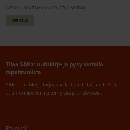
LÖYDÄ LISÄÄ TÄMÄNKALTAISTA SISÄLTÖÄ:
VEROTUS
Tilaa SAK:n uutiskirje ja pysy kartalla
tapahtumista
SAK:n uutiskirje tarjoaa viikottain tutkittua tietoa,
asiantuntijoiden näkemyksiä ja analyysejä.
(
Etunimi