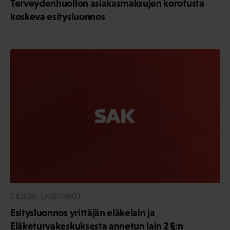
Terveydenhuollon asiakasmaksujen korotusta
koskeva esitysluonnos
5.8.2026
LAUSUNNOT
Esitysluonnos yrittäjän eläkelain ja
Eläketurvakeskuksesta annetun lain 2 §:n