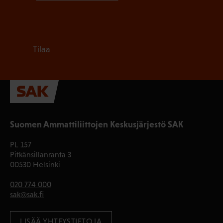
Tilaa
Suomen Ammattiliittojen Keskusjärjestö SAK
PL 157
Pitkänsillanranta 3
00530 Helsinki
020 774 000
sak@sak.fi
LISÄÄ YHTEYSTIETOJA