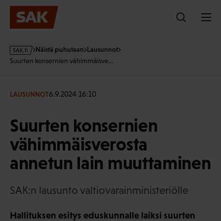
Hyppää
sisältöön
s
Näistä puhutaan
Lausunnot
a
Suurten konsernien vähimmäisve…
k
·
f
6.9.2024 16:10
LAUSUNNOT
i
Suurten konsernien
vähimmäisverosta
annetun lain muuttaminen
SAK:n lausunto valtiovarainministeriölle
Hallituksen esitys eduskunnalle laiksi suurten