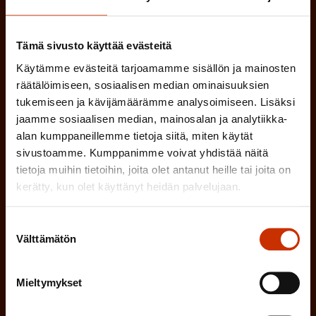
e
n
TYÖNANTAJAN EDUSTAJA
Tämä sivusto käyttää evästeitä
)
Käytämme evästeitä tarjoamamme sisällön ja mainosten
MUU KIINNOSTUS TYÖELÄMÄASIOIHIN
räätälöimiseen, sosiaalisen median ominaisuuksien
tukemiseen ja kävijämäärämme analysoimiseen. Lisäksi
jaamme sosiaalisen median, mainosalan ja analytiikka-
(
Millä kielellä haluat uutiskirjeesi
alan kumppaneillemme tietoja siitä, miten käytät
P
sivustoamme. Kumppanimme voivat yhdistää näitä
SUOMI
RUOTSI
tietoja muihin tietoihin, joita olet antanut heille tai joita on
a
kerätty, kun olet käyttänyt heidän palvelujaan.
k
o
Suostumuksen
(
Hyväksyn tietojeni tallentamisen ja käsittelyn
Välttämätön
valinta
P
l
SAK:n viestintärekisterin
mukaisesti *
a
l
k
Mieltymykset
i
o