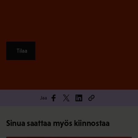
n
)
Tilaa
Jaa
Sinua saattaa myös kiinnostaa