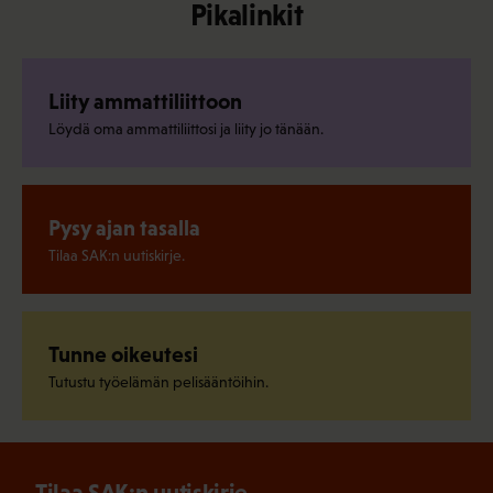
Pikalinkit
Liity ammattiliittoon
Löydä oma ammattiliittosi ja liity jo tänään.
Pysy ajan tasalla
Tilaa SAK:n uutiskirje.
Tunne oikeutesi
Tutustu työelämän pelisääntöihin.
Tilaa SAK:n uutiskirje