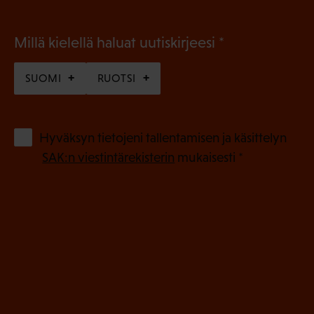
(
Millä kielellä haluat uutiskirjeesi
P
SUOMI
RUOTSI
a
k
o
(
Hyväksyn tietojeni tallentamisen ja käsittelyn
P
l
SAK:n viestintärekisterin
mukaisesti *
a
l
k
i
o
n
l
e
l
i
n
n
)
e