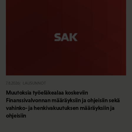
7.8.2026
LAUSUNNOT
Muutoksia työeläkealaa koskeviin
Finanssivalvonnan määräyksiin ja ohjeisiin sekä
vahinko- ja henkivakuutuksen määräyksiin ja
ohjeisiin