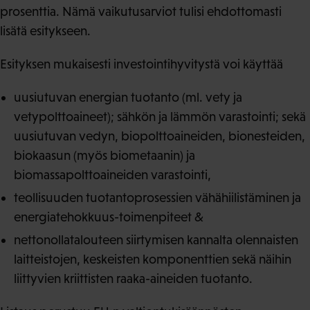
prosenttia. Nämä vaikutusarviot tulisi ehdottomasti
lisätä esitykseen.
Esityksen mukaisesti investointihyvitystä voi käyttää
uusiutuvan energian tuotanto (ml. vety ja
vetypolttoaineet); sähkön ja lämmön varastointi; sekä
uusiutuvan vedyn, biopolttoaineiden, bionesteiden,
biokaasun (myös biometaanin) ja
biomassapolttoaineiden varastointi,
teollisuuden tuotantoprosessien vähähiilistäminen ja
energiatehokkuus-toimenpiteet &
nettonollatalouteen siirtymisen kannalta olennaisten
laitteistojen, keskeisten komponenttien sekä näihin
liittyvien kriittisten raaka-aineiden tuotanto.