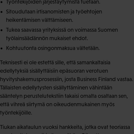
Työntekijöiden järjestäytymistä tuetaan.
Sitoudutaan irtisanomisten ja työehtojen
heikentämisen välttämiseen.
Tukea saavassa yrityksissä on voimassa Suomen
työlainsäädännön mukaiset ehdot.
Kohtuutonta osingonmaksua vältetään.
Teknisesti ei ole estettä sille, että samankaltaisia
edellytyksiä sisällyttäisiin epäsuoran verotuen
hyvityshakemusprosessiin, josta Business Finland vastaa.
Tällaisten edellytysten sisällyttäminen vähintään
sääntelyn perustelutekstiin takaisi omalta osaltaan sen,
että vihreä siirtymä on oikeudenmukainen myös
työntekijöille.
Tiukan aikataulun vuoksi hankkeita, jotka ovat teoriassa