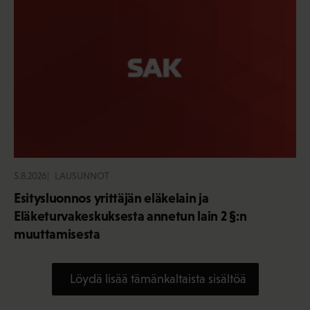
5.8.2026
LAUSUNNOT
Esitysluonnos yrittäjän eläkelain ja
Eläketurvakeskuksesta annetun lain 2 §:n
muuttamisesta
Löydä lisää tämänkaltaista sisältöä