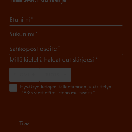
(Pakollinen)
Etunimi
(Pakollinen)
Sukunimi
(Pakollinen)
Sähköpostiosoite
(Pakollinen)
Millä kielellä haluat uutiskirjeesi
SUOMI
RUOTSI
(Pa
Hyväksyn tietojeni tallentamisen ja käsittelyn
SAK:n viestintärekisterin
mukaisesti *
Tilaa