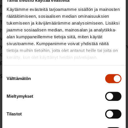
Tämä sivusto käyttää evästeitä
hyvitys hyväksytään, ja tämän jälkeen komissio toteaa
Käytämme evästeitä tarjoamamme sisällön ja mainosten
hyvityksen olevan EU-oikeuden vastainen.
räätälöimiseen, sosiaalisen median ominaisuuksien
Todennäköisesti riski tähän on matala, koska monet
tukemiseen ja kävijämäärämme analysoimiseen. Lisäksi
jaamme sosiaalisen median, mainosalan ja analytiikka-
hallituksen esityksen osat on kopioitu suoraan EU-
alan kumppaneillemme tietoja siitä, miten käytät
valtiotukisäännöksistä, jotta mahdollisilta
sivustoamme. Kumppanimme voivat yhdistää näitä
yhteentörmäyksiltä vältyttäisiin. Menettely ei kuitenkaan
tietoja muihin tietoihin, joita olet antanut heille tai joita on
ole hyvän lainsäädäntötavan mukaista, joten se tulisi
kerätty, kun olet käyttänyt heidän palvelujaan.
perustella esityksessä laajemmin.
Suostumuksen
Suomen Ammattiliittojen Keskusjärjestö SAK ry
Välttämätön
valinta
Mieltymykset
LÖYDÄ LISÄÄ TÄMÄNKALTAISTA SISÄLTÖÄ:
ILMASTOPOLITIIKKA
VEROTUS
Tilastot