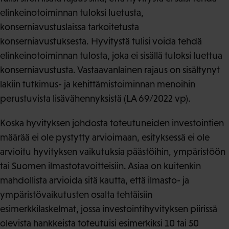
elinkeinotoiminnan tuloksi luetusta,
konserniavustuslaissa tarkoitetusta
konserniavustuksesta. Hyvitystä tulisi voida tehdä
elinkeinotoiminnan tulosta, joka ei sisällä tuloksi luettua
konserniavustusta. Vastaavanlainen rajaus on sisältynyt
lakiin tutkimus- ja kehittämistoiminnan menoihin
perustuvista lisävähennyksistä (LA 69/2022 vp).
Koska hyvityksen johdosta toteutuneiden investointien
määrää ei ole pystytty arvioimaan, esityksessä ei ole
arvioitu hyvityksen vaikutuksia päästöihin, ympäristöön
tai Suomen ilmastotavoitteisiin. Asiaa on kuitenkin
mahdollista arvioida sitä kautta, että ilmasto- ja
ympäristövaikutusten osalta tehtäisiin
esimerkkilaskelmat, jossa investointihyvityksen piirissä
olevista hankkeista toteutuisi esimerkiksi 10 tai 50