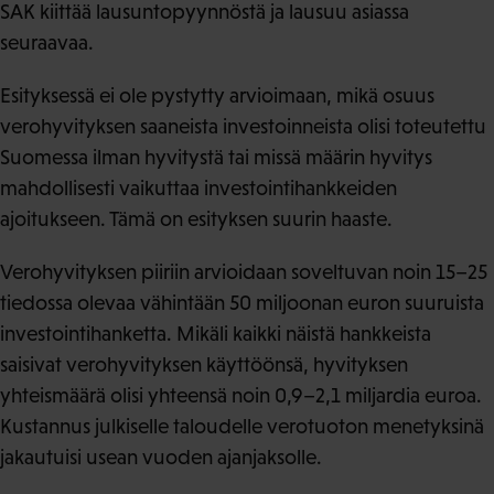
SAK kiittää lausuntopyynnöstä ja lausuu asiassa
seuraavaa.
Esityksessä ei ole pystytty arvioimaan, mikä osuus
verohyvityksen saaneista investoinneista olisi toteutettu
Suomessa ilman hyvitystä tai missä määrin hyvitys
mahdollisesti vaikuttaa investointihankkeiden
ajoitukseen. Tämä on esityksen suurin haaste.
Verohyvityksen piiriin arvioidaan soveltuvan noin 15–25
tiedossa olevaa vähintään 50 miljoonan euron suuruista
investointihanketta. Mikäli kaikki näistä hankkeista
saisivat verohyvityksen käyttöönsä, hyvityksen
yhteismäärä olisi yhteensä noin 0,9–2,1 miljardia euroa.
Kustannus julkiselle taloudelle verotuoton menetyksinä
jakautuisi usean vuoden ajanjaksolle.