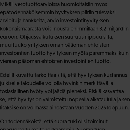
Mikäli verotuottoarvioissa huomioitaisiin myös
epätodennäköisemmin hyvityksen piiriin tulevaksi
arvioituja hankkeita, arvio investointihyvityksen
kokonaismäärästä voisi nousta enimmillään 3,2 miljardiin
euroon. Ohjausvaikutuksen suuruus riippuu siitä,
muuttuuko yrityksen oman pääoman ehtoisten
investointien tuotto hyvityksen myötä paremmaksi kuin
vieraan pääoman ehtoisten investointien tuotto.
Edellä kuvattu tarkoittaa sitä, että hyvityksen kustannus
julkiselle taloudelle voi olla hyvinkin merkittävä ja
tosiasiallinen hyöty voi jäädä pieneksi. Riskiä kasvattaa
se, että hyvitys on valmisteltu nopealla aikataululla ja sen
lisäksi se on voimassa ainoastaan vuoden 2025 loppuun.
On todennäköistä, että suora tuki olisi toiminut
epäsuoraa tukea tehokkaammin. Suoran tuen