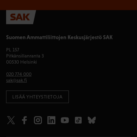
Suomen Ammattiliittojen Keskusjärjestö SAK
PL 157
Pitkänsillanranta 3
00530 Helsinki
020 774 000
sak@sak.fi
LISÄÄ YHTEYSTIETOJA