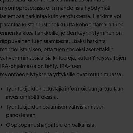
myöntöprosessissa olisi mahdollista hyödyntää
laajempaa harkintaa kuin verotuksessa. Harkinta voi
parantaa kustannustehokkuutta kohdentamalla tuen
ennen kaikkea hankkeille, joiden käynnistyminen on
riippuvainen tuen saamisesta. Lisäksi harkinta
mahdollistaisi sen, että tuen ehdoksi asetettaisiin
vahvemmin sosiaalisia kriteerejä, kuten Yhdysvaltojen
IRA-ohjelmassa on tehty. IRA-tuen
myöntöedellytyksenä yrityksille ovat muun muassa:
Työntekijöiden edustajia informoidaan ja kuullaan
investointipäätöksistä.
Työntekijöiden osaamisen vahvistamiseen
panostetaan.
Oppisopimusharjoittelu on palkallista.