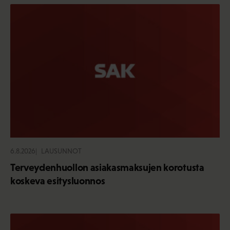
6.8.2026
LAUSUNNOT
Terveydenhuollon asiakasmaksujen korotusta
koskeva esitysluonnos