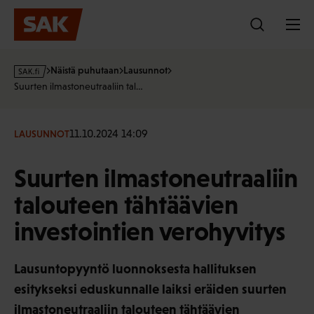
Hyppää
sisältöön
s
Näistä puhutaan
Lausunnot
a
Suurten ilmastoneutraaliin tal…
k
·
f
11.10.2024 14:09
LAUSUNNOT
i
Suurten ilmastoneutraaliin
talouteen tähtäävien
investointien verohyvitys
Lausuntopyyntö luonnoksesta hallituksen
esitykseksi eduskunnalle laiksi eräiden suurten
ilmastoneutraaliin talouteen tähtäävien