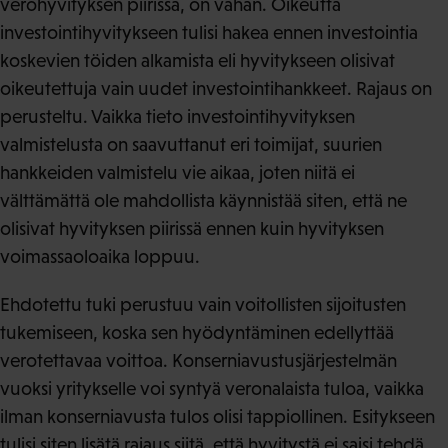
verohyvityksen piirissä, on vähän. Oikeutta
investointihyvitykseen tulisi hakea ennen investointia
koskevien töiden alkamista eli hyvitykseen olisivat
oikeutettuja vain uudet investointihankkeet. Rajaus on
perusteltu. Vaikka tieto investointihyvityksen
valmistelusta on saavuttanut eri toimijat, suurien
hankkeiden valmistelu vie aikaa, joten niitä ei
välttämättä ole mahdollista käynnistää siten, että ne
olisivat hyvityksen piirissä ennen kuin hyvityksen
voimassaoloaika loppuu.
Ehdotettu tuki perustuu vain voitollisten sijoitusten
tukemiseen, koska sen hyödyntäminen edellyttää
verotettavaa voittoa. Konserniavustusjärjestelmän
vuoksi yritykselle voi syntyä veronalaista tuloa, vaikka
ilman konserniavusta tulos olisi tappiollinen. Esitykseen
tulisi siten lisätä rajaus siitä, että hyvitystä ei saisi tehdä