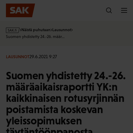
Hyppää
sisältöön
s
Näistä puhutaan
Lausunnot
a
Suomen yhdistetty 24.-26. määr…
k
·
f
29.6.2021 9:27
LAUSUNNOT
i
Suomen yhdistetty 24.-26.
määräaikaisraportti YK:n
kaikkinaisen rotusyrjinnän
poistamista koskevan
yleissopimuksen
täytäntöönpanosta