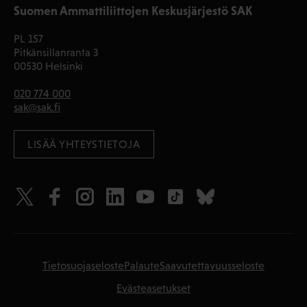
Suomen Ammattiliittojen Keskusjärjestö SAK
PL 157
Pitkänsillanranta 3
00530 Helsinki
020 774 000
sak@sak.fi
LISÄÄ YHTEYSTIETOJA
Tietosuojaseloste
Palaute
Saavutettavuusseloste
Evästeasetukset