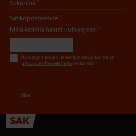
(Pakollinen)
Sukunimi
(Pakollinen)
Sähköpostiosoite
(Pakollinen)
Millä kielellä haluat uutiskirjeesi
SUOMI
RUOTSI
(Pa
Hyväksyn tietojeni tallentamisen ja käsittelyn
SAK:n viestintärekisterin
mukaisesti *
Tilaa