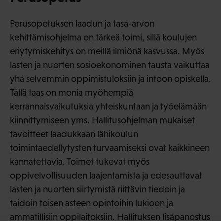
Perusopetuksen laadun ja tasa-arvon
kehittämisohjelma on tärkeä toimi, sillä koulujen
eriytymiskehitys on meillä ilmiönä kasvussa. Myös
lasten ja nuorten sosioekonominen tausta vaikuttaa
yhä selvemmin oppimistuloksiin ja intoon opiskella.
Tällä taas on monia myöhempiä
kerrannaisvaikutuksia yhteiskuntaan ja työelämään
kiinnittymiseen yms. Hallitusohjelman mukaiset
tavoitteet laadukkaan lähikoulun
toimintaedellytysten turvaamiseksi ovat kaikkineen
kannatettavia. Toimet tukevat myös
oppivelvollisuuden laajentamista ja edesauttavat
lasten ja nuorten siirtymistä riittävin tiedoin ja
taidoin toisen asteen opintoihin lukioon ja
ammatillisiin oppilaitoksiin. Hallituksen lisäpanostus