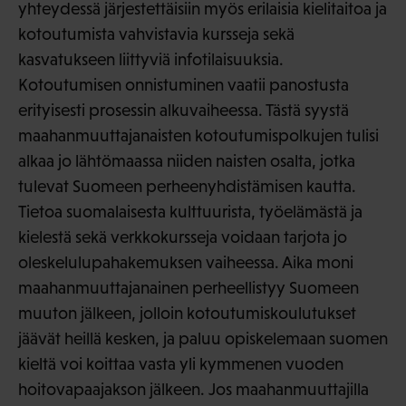
yhteydessä järjestettäisiin myös erilaisia kielitaitoa ja
kotoutumista vahvistavia kursseja sekä
kasvatukseen liittyviä infotilaisuuksia.
Kotoutumisen onnistuminen vaatii panostusta
erityisesti prosessin alkuvaiheessa. Tästä syystä
maahanmuuttajanaisten kotoutumispolkujen tulisi
alkaa jo lähtömaassa niiden naisten osalta, jotka
tulevat Suomeen perheenyhdistämisen kautta.
Tietoa suomalaisesta kulttuurista, työelämästä ja
kielestä sekä verkkokursseja voidaan tarjota jo
oleskelulupahakemuksen vaiheessa. Aika moni
maahanmuuttajanainen perheellistyy Suomeen
muuton jälkeen, jolloin kotoutumiskoulutukset
jäävät heillä kesken, ja paluu opiskelemaan suomen
kieltä voi koittaa vasta yli kymmenen vuoden
hoitovapaajakson jälkeen. Jos maahanmuuttajilla