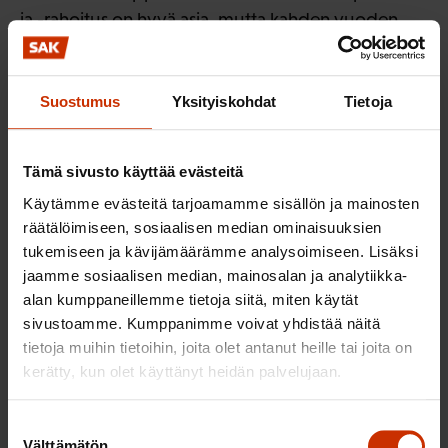
ja -rahoitus on hyvä asia, mutta kahden vuoden
lisärahoitus on riittämätön. Määräaikaisella
lisärahoituksella ei päästä kestäviin tuloksiin, vaan
tarvittaisiin pitkäjänteisempää panostusta ja
Suostumus
Yksityiskohdat
Tietoja
perusrahoituksen tason nostamista.
Tämä sivusto käyttää evästeitä
Vähemmistön oikeus omakieliseen
opetukseen
Käytämme evästeitä tarjoamamme sisällön ja mainosten
räätälöimiseen, sosiaalisen median ominaisuuksien
tukemiseen ja kävijämäärämme analysoimiseen. Lisäksi
Sivistyksellisten oikeuksien osalta on nostettu esiin
jaamme sosiaalisen median, mainosalan ja analytiikka-
vähemmistöjen ja vähemmistökielisten (romani,
alan kumppaneillemme tietoja siitä, miten käytät
saame) oikeudet omakieliseen opetukseen.
sivustoamme. Kumppanimme voivat yhdistää näitä
Ammatillisen koulutuksen osalta voi todeta, että
tietoja muihin tietoihin, joita olet antanut heille tai joita on
kerätty, kun olet käyttänyt heidän palvelujaan.
romanin ja saamen kielet on huomioitu
opetuskielinä ja myös ammatillisten
Suostumuksen
perustutkintoihin sisältyvien yhteisten
Välttämätön