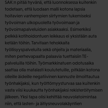
SAK:n pitää hyvänä, että luonnoksessa kuitenkin
todetaan, että luodaan malli kotona lapsia
hoitavien vanhempien siirtymien tukemiseksi
työvoiman ulkopuolelta työvoimaan ja
työvoimapalveluiden asiakkaaksi. Esimerkiksi
pelkkä kotihoidontuen leikkaus ei yksistään auta
ketään töihin. Tarvitaan tehokkaita
työllisyyspalveluita sekä ohjeita ja materiaalia,
miten perhevapaalta palaavia tuettaisiin TE-
palveluilla töihin. Työmarkkinatuen odotusaika
saattaa olla matalasti koulutetuille, pitkään kotona
olleille äideille negatiivinen kannuste ilmoittautua
työnhakijaksi, kun työttömyysturvaa saa kuitenkin
vasta viisi kuukautta työnhakijaksi rekisteröitymisen
jälkeen. Yksi tapa olisi kehittää neuvolatoimintaa
niin, että lasten- ja äitiysneuvolakäyntien