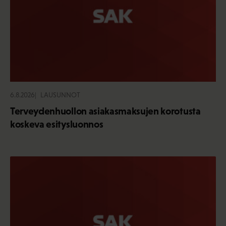
6.8.2026
LAUSUNNOT
Terveydenhuollon asiakasmaksujen korotusta
koskeva esitysluonnos