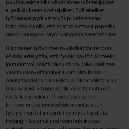
puuttua esimerkiksi ulkomaisten työntekijöiden
alipalkkaukseen ovat rajalliset. Epärehelliset
työnantajat pyrkivät myös piilottelemaan
toimintaansa niin, että asiat vaikuttavat paperilla
olevan kunnossa. Myös valvontaa tulee tehostaa.
Ulkomaisen työvoiman hyväksikäytön tehokas
ehkäisy edellyttää, että hyväksikäytön kohteeksi
joutunut voi päästä oikeuksiinsa. Oikeudellisten
vaatimusten esittäminen tuomioistuimissa
edellyttää tietoa oikeuksista ja oikeudellista apua.
Ulkomaalaisilla työntekijöillä ei välttämättä ole
näistä kumpaakaan. Ihmiskaupan ja sen
lähirikosten, esimerkiksi kiskonnantapaisen
työsyrjinnän tutkintaan liittyy myös haasteita.
Helsingin Sanomat nosti esiin huhtikuussa
artikkelissaan esiin sen, että monia tapauksia ei ole