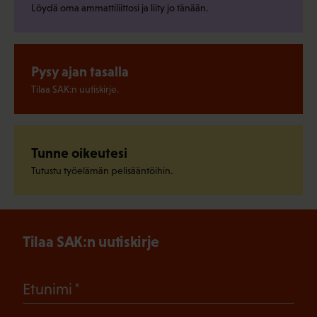
Löydä oma ammattiliittosi ja liity jo tänään.
Pysy ajan tasalla
Tilaa SAK:n uutiskirje.
Tunne oikeutesi
Tutustu työelämän pelisääntöihin.
Tilaa SAK:n uutiskirje
(Pakollinen)
Etunimi