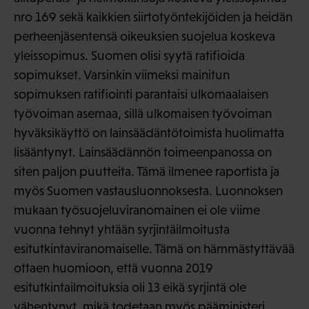
nro 169 sekä kaikkien siirtotyöntekijöiden ja heidän
perheenjäsentensä oikeuksien suojelua koskeva
yleissopimus. Suomen olisi syytä ratifioida
sopimukset. Varsinkin viimeksi mainitun
sopimuksen ratifiointi parantaisi ulkomaalaisen
työvoiman asemaa, sillä ulkomaisen työvoiman
hyväksikäyttö on lainsäädäntötoimista huolimatta
lisääntynyt. Lainsäädännön toimeenpanossa on
siten paljon puutteita. Tämä ilmenee raportista ja
myös Suomen vastausluonnoksesta. Luonnoksen
mukaan työsuojeluviranomainen ei ole viime
vuonna tehnyt yhtään syrjintäilmoitusta
esitutkintaviranomaiselle. Tämä on hämmästyttävää
ottaen huomioon, että vuonna 2019
esitutkintailmoituksia oli 13 eikä syrjintä ole
vähentynyt, mikä todetaan myös pääministeri