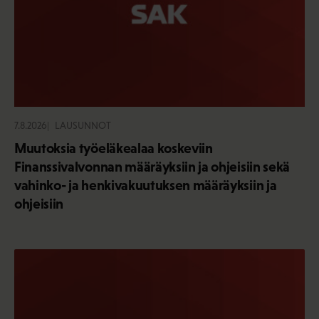
7.8.2026
LAUSUNNOT
Muutoksia työeläkealaa koskeviin
Finanssivalvonnan määräyksiin ja ohjeisiin sekä
vahinko- ja henkivakuutuksen määräyksiin ja
ohjeisiin