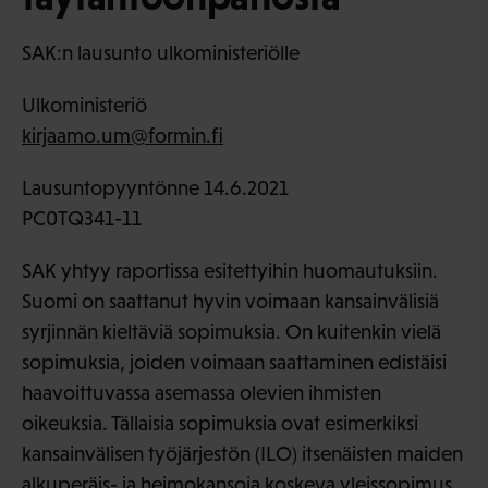
SAK:n lausunto ulkoministeriölle
Ulkoministeriö
kirjaamo.um@formin.fi
Lausuntopyyntönne 14.6.2021
PC0TQ341-11
SAK yhtyy raportissa esitettyihin huomautuksiin.
Suomi on saattanut hyvin voimaan kansainvälisiä
syrjinnän kieltäviä sopimuksia. On kuitenkin vielä
sopimuksia, joiden voimaan saattaminen edistäisi
haavoittuvassa asemassa olevien ihmisten
oikeuksia. Tällaisia sopimuksia ovat esimerkiksi
kansainvälisen työjärjestön (ILO) itsenäisten maiden
alkuperäis- ja heimokansoja koskeva yleissopimus