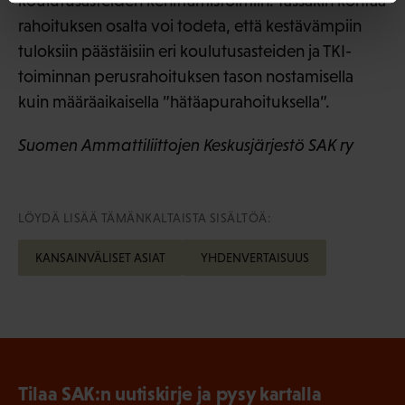
koulutusasteiden kehittämistoimiin. Tässäkin kohtaa
rahoituksen osalta voi todeta, että kestävämpiin
tuloksiin päästäisiin eri koulutusasteiden ja TKI-
toiminnan perusrahoituksen tason nostamisella
kuin määräaikaisella ”hätäapurahoituksella”.
Suomen Ammattiliittojen Keskusjärjestö SAK ry
LÖYDÄ LISÄÄ TÄMÄNKALTAISTA SISÄLTÖÄ:
KANSAINVÄLISET ASIAT
YHDENVERTAISUUS
Tilaa SAK:n uutiskirje ja pysy kartalla