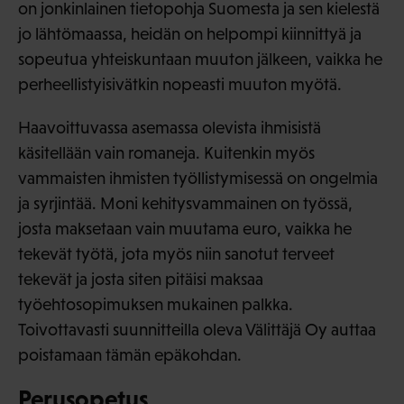
on jonkinlainen tietopohja Suomesta ja sen kielestä
jo lähtömaassa, heidän on helpompi kiinnittyä ja
sopeutua yhteiskuntaan muuton jälkeen, vaikka he
perheellistyisivätkin nopeasti muuton myötä.
Haavoittuvassa asemassa olevista ihmisistä
käsitellään vain romaneja. Kuitenkin myös
vammaisten ihmisten työllistymisessä on ongelmia
ja syrjintää. Moni kehitysvammainen on työssä,
josta maksetaan vain muutama euro, vaikka he
tekevät työtä, jota myös niin sanotut terveet
tekevät ja josta siten pitäisi maksaa
työehtosopimuksen mukainen palkka.
Toivottavasti suunnitteilla oleva Välittäjä Oy auttaa
poistamaan tämän epäkohdan.
Perusopetus