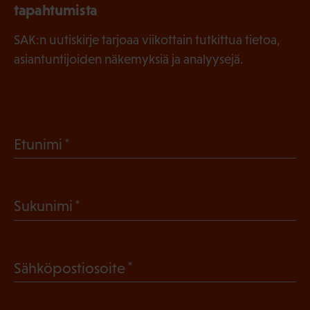
tapahtumista
SAK:n uutiskirje tarjoaa viikottain tutkittua tietoa,
asiantuntijoiden näkemyksiä ja analyysejä.
(
Etunimi
P
a
(
Sukunimi
k
P
o
a
l
(
Sähköpostiosoite
k
l
P
o
i