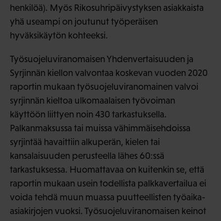
henkilöä). Myös Rikosuhripäivystyksen asiakkaista
yhä useampi on joutunut työperäisen
hyväksikäytön kohteeksi.
Työsuojeluviranomaisen Yhdenvertaisuuden ja
Syrjinnän kiellon valvontaa koskevan vuoden 2020
raportin mukaan työsuojeluviranomainen valvoi
syrjinnän kieltoa ulkomaalaisen työvoiman
käyttöön liittyen noin 430 tarkastuksella.
Palkanmaksussa tai muissa vähimmäisehdoissa
syrjintää havaittiin alkuperän, kielen tai
kansalaisuuden perusteella lähes 60:ssä
tarkastuksessa. Huomattavaa on kuitenkin se, että
raportin mukaan usein todellista palkkavertailua ei
voida tehdä muun muassa puutteellisten työaika-
asiakirjojen vuoksi. Työsuojeluviranomaisen keinot