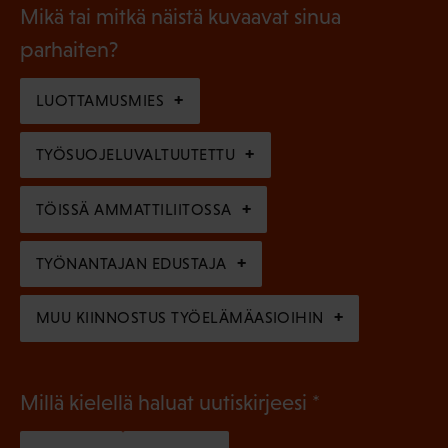
a
l
Mikä tai mitkä näistä kuvaavat sinua
n
k
l
parhaiten?
e
o
i
n
l
LUOTTAMUSMIES
n
)
l
e
TYÖSUOJELUVALTUUTETTU
i
n
n
)
TÖISSÄ AMMATTILIITOSSA
e
n
TYÖNANTAJAN EDUSTAJA
)
MUU KIINNOSTUS TYÖELÄMÄASIOIHIN
(
Millä kielellä haluat uutiskirjeesi
P