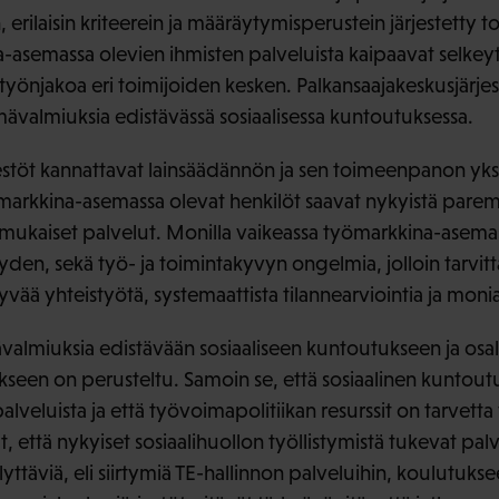
, erilaisin kriteerein ja määräytymisperustein järjestetty t
-asemassa olevien ihmisten palveluista kaipaavat selkey
 työnjakoa eri toimijoiden kesken. Palkansaajakeskusjärj
ävalmiuksia edistävässä sosiaalisessa kuntoutuksessa.
estöt kannattavat lainsäädännön ja sen toimeenpanon yksi
ömarkkina-asemassa olevat henkilöt saavat nykyistä paremm
 mukaiset palvelut. Monilla vaikeassa työmarkkina-asemass
eyden, sekä työ- ja toimintakyvyn ongelmia, jolloin tarvit
hyvää yhteistyötä, systemaattista tilannearviointia ja moni
ävalmiuksia edistävään sosiaaliseen kuntoutukseen ja osal
kseen on perusteltu. Samoin se, että sosiaalinen kuntoutu
alveluista ja että työvoimapolitiikan resurssit on tarvetta
, että nykyiset sosiaalihuollon työllistymistä tukevat pal
lyttäviä, eli siirtymiä TE-hallinnon palveluihin, koulutuks