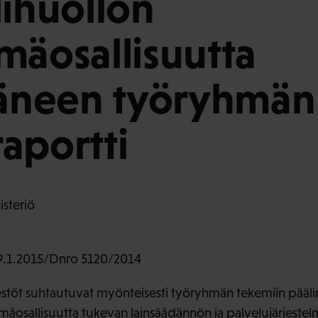
lihuollon
mäosallisuutta
täneen työryhmän
aportti
isteriö
.1.2015/Dnro 5120/2014
estöt suhtautuvat myönteisesti työryhmän tekemiin päälin
ämäosallisuutta tukevan lainsäädännön ja palvelujärjeste