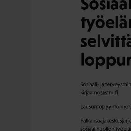
Sosiaa
työelä
selvit
loppur
Sosiaali- ja terveysmin
kirjaamo@stm.fi
Lausuntopyyntönne 9
Palkansaajakeskusjärj
sosiaalihuollon työel