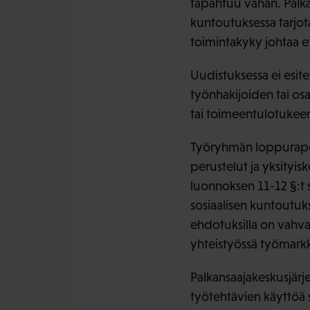
tapahtuu vähän. Palkan
kuntoutuksessa tarjota
toimintakyky johtaa e
Uudistuksessa ei esite
työnhakijoiden tai os
tai toimeentulotukeen l
Työryhmän loppuraport
perustelut ja yksityis
luonnoksen 11-12 §:t 
sosiaalisen kuntoutuk
ehdotuksilla on vahva
yhteistyössä työmarkk
Palkansaajakeskusjärje
työtehtävien käyttöä s