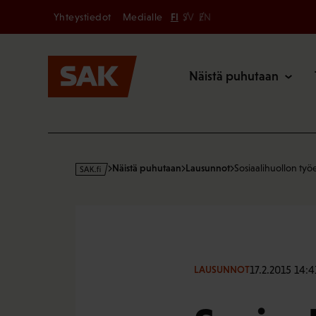
Secondary
Hyppää
Yhteystiedot
Medialle
FI
SV
EN
sisältöön
Päävalikk
Näistä puhutaan
s
Näistä puhutaan
Lausunnot
Sosiaalihuollon työ
a
k
·
f
i
17.2.2015 14:4
LAUSUNNOT