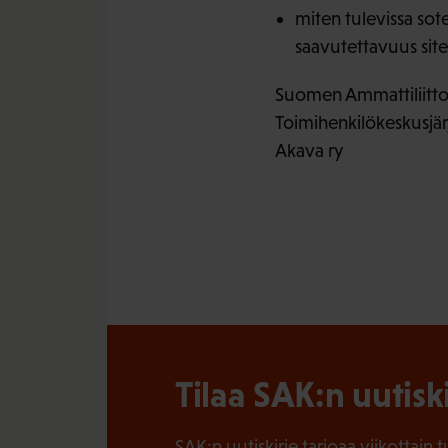
miten tulevissa sot
saavutettavuus site
Suomen Ammattiliittoj
Toimihenkilökeskusjär
Akava ry
Tilaa SAK:n uutisk
SAK:n uutiskirje tarjoaa viikottain 