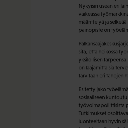
Nykyisin usean eri lain
vaikeassa työmarkkina
määrittelyä ja selkeää
painopiste on työeläm
Palkansaajakeskusjärj
sitä, että heikossa ty
yksilöllisen tarpeensa
on laajamittaisia terv
tarvitaan eri tahojen 
Esitetty jako työeläm
sosiaaliseen kuntoutu
työvoimapoliittisista p
Tutkimukset osoittavat
luonteeltaan hyvin säi