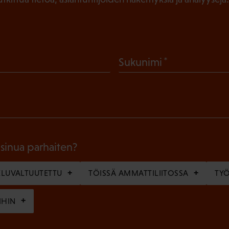
(
Sukunimi
P
a
k
o
l
 sinua parhaiten?
l
LUVALTUUTETTU
TÖISSÄ AMMATTILIITOSSA
TY
i
n
IHIN
e
n