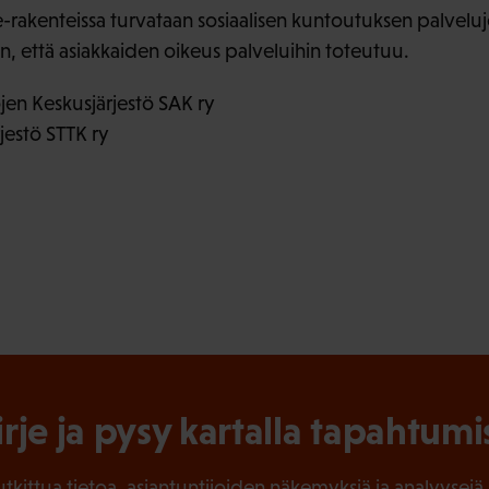
e-rakenteissa turvataan sosiaalisen kuntoutuksen palveluj
n, että asiakkaiden oikeus palveluihin toteutuu.
en Keskusjärjestö SAK ry
jestö STTK ry
irje ja pysy kartalla tapahtumi
tutkittua tietoa, asiantuntijoiden näkemyksiä ja analyysejä.