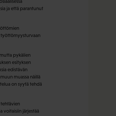
osiaalisessa
sia ja että parantunut
työttömien
en työttömyysturvaan
 mutta pykälien
tuksen esityksen
ksia edistävän
ä muun muassa näillä
stelua on syytä tehdä
 tehtävien
voitaisiin järjestää