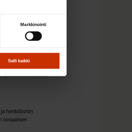
enkilöstöltä
Markkinointi
steiden resursseihin,
ttämiseen.
kkaasti. Eduskunnassa
oltolain
Salli kaikki
lakiesitys heikossa
t jatkovalmistelussa
 ja henkilöstön
 sosiaalisen