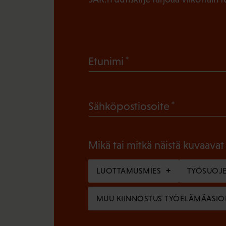
(
Etunimi
P
a
(
Sähköpostiosoite
k
P
o
a
l
Mikä tai mitkä näistä kuvaavat
k
l
o
LUOTTAMUSMIES
TYÖSUOJE
i
l
n
MUU KIINNOSTUS TYÖELÄMÄASIO
l
e
i
n