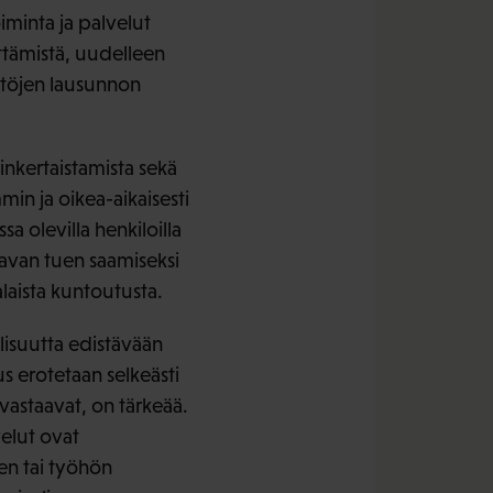
oiminta ja palvelut
ttämistä, uudelleen
estöjen lausunnon
nkertaistamista sekä
in ja oikea-aikaisesti
a olevilla henkiloilla
tavan tuen saamiseksi
alaista kuntoutusta.
lisuutta edistävään
s erotetaan selkeästi
 vastaavat, on tärkeää.
velut ovat
een tai työhön