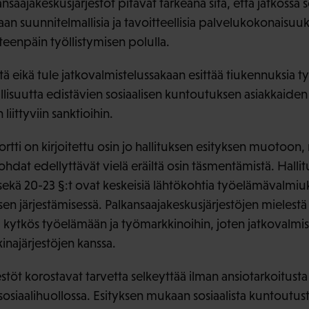
saajakeskusjärjestöt pitävät tärkeänä sitä, että jatkossa s
an suunnitelmallisia ja tavoitteellisia palvelukokonaisuuk
teenpäin työllistymisen polulla.
tä eikä tule jatkovalmistelussakaan esittää tiukennuksia 
allisuutta edistävien sosiaalisen kuntoutuksen asiakkaid
iittyviin sanktioihin.
ti on kirjoitettu osin jo hallituksen esityksen muotoon,
kohdat edellyttävät vielä eräiltä osin täsmentämistä. Halli
sekä 20-23 §:t ovat keskeisiä lähtökohtia työelämävalmiu
sen järjestämisessä. Palkansaajakeskusjärjestöjen mielest
 kytkös työelämään ja työmarkkinoihin, joten jatkovalmi
inajärjestöjen kanssa.
stöt korostavat tarvetta selkeyttää ilman ansiotarkoitusta
osiaalihuollossa. Esityksen mukaan sosiaalista kuntoutusta 