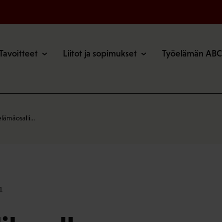
o
Tavoitteet
Liitot ja sopimukset
Työelämän ABC
elämäosalli…
1