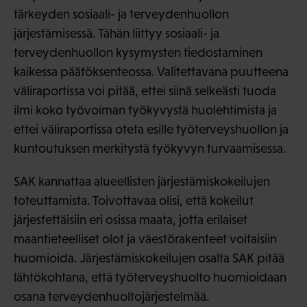
tärkeyden sosiaali- ja terveydenhuollon
järjestämisessä. Tähän liittyy sosiaali- ja
terveydenhuollon kysymysten tiedostaminen
kaikessa päätöksenteossa. Valitettavana puutteena
väliraportissa voi pitää, ettei siinä selkeästi tuoda
ilmi koko työvoiman työkyvystä huolehtimista ja
ettei väliraportissa oteta esille työterveyshuollon ja
kuntoutuksen merkitystä työkyvyn turvaamisessa.
SAK kannattaa alueellisten järjestämiskokeilujen
toteuttamista. Toivottavaa olisi, että kokeilut
järjestettäisiin eri osissa maata, jotta erilaiset
maantieteelliset olot ja väestörakenteet voitaisiin
huomioida. Järjestämiskokeilujen osalta SAK pitää
lähtökohtana, että työterveyshuolto huomioidaan
osana terveydenhuoltojärjestelmää.