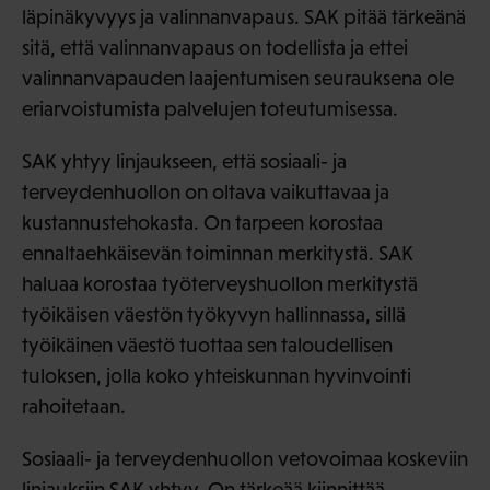
läpinäkyvyys ja valinnanvapaus. SAK pitää tärkeänä
sitä, että valinnanvapaus on todellista ja ettei
valinnanvapauden laajentumisen seurauksena ole
eriarvoistumista palvelujen toteutumisessa.
SAK yhtyy linjaukseen, että sosiaali- ja
terveydenhuollon on oltava vaikuttavaa ja
kustannustehokasta. On tarpeen korostaa
ennaltaehkäisevän toiminnan merkitystä. SAK
haluaa korostaa työterveyshuollon merkitystä
työikäisen väestön työkyvyn hallinnassa, sillä
työikäinen väestö tuottaa sen taloudellisen
tuloksen, jolla koko yhteiskunnan hyvinvointi
rahoitetaan.
Sosiaali- ja terveydenhuollon vetovoimaa koskeviin
linjauksiin SAK yhtyy. On tärkeää kiinnittää