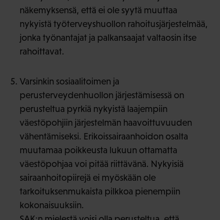
näkemyksensä, että ei ole syytä muuttaa
nykyistä työterveyshuollon rahoitusjärjestelmää,
jonka työnantajat ja palkansaajat valtaosin itse
rahoittavat.
Varsinkin sosiaalitoimen ja
perusterveydenhuollon järjestämisessä on
perusteltua pyrkiä nykyistä laajempiin
väestöpohjiin järjestelmän haavoittuvuuden
vähentämiseksi. Erikoissairaanhoidon osalta
muutamaa poikkeusta lukuun ottamatta
väestöpohjaa voi pitää riittävänä. Nykyisiä
sairaanhoitopiirejä ei myöskään ole
tarkoituksenmukaista pilkkoa pienempiin
kokonaisuuksiin.
SAK:n mielestä voisi olla perusteltua, että