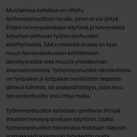
Muutamissa kohdissa on viitattu
työterveyshuoltoon tavalla, johon ei voi yhtyä.
Erojen terveyspalvelujen käytössä ja terveydessä
katsotaan johtuvan työterveyshuollon
kehittymisestä. SAK:n mielestä eroissa on kyse
muun terveydenhuollon kehittämisen
laiminlyönnistä sekä muusta yhteiskunnan
eriarvoistumisesta. Työterveyshuollon lähtökohtana
on työpaikan ja työpaikan henkilöstön tarpeista
lähtevä toiminta, siis asiakaslähtöisyys, josta muu
terveydenhuolto voisi ottaa mallia.
Työterveyshuollon katsotaan opettavan ihmisiä
ilmaisten terveyspalvelujen käyttöön. Lisäksi
työterveyshuollon toiminnassa todetaan näkyvän
voimakkaasti ikääntyvän työväestön osalta