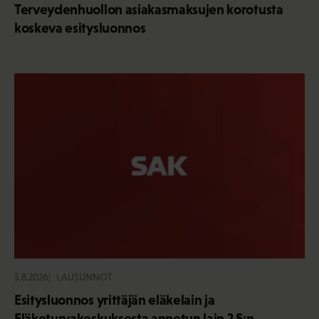
Terveydenhuollon asiakasmaksujen korotusta
koskeva esitysluonnos
5.8.2026
LAUSUNNOT
Esitysluonnos yrittäjän eläkelain ja
Eläketurvakeskuksesta annetun lain 2 §:n