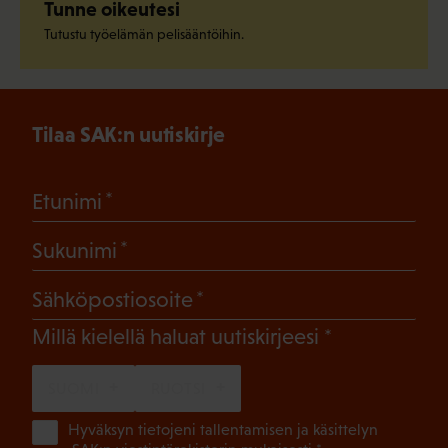
Tunne oikeutesi
Tutustu työelämän pelisääntöihin.
Tilaa SAK:n uutiskirje
(Pakollinen)
Etunimi
(Pakollinen)
Sukunimi
(Pakollinen)
Sähköpostiosoite
(Pakollinen)
Millä kielellä haluat uutiskirjeesi
SUOMI
RUOTSI
(Pa
Hyväksyn tietojeni tallentamisen ja käsittelyn