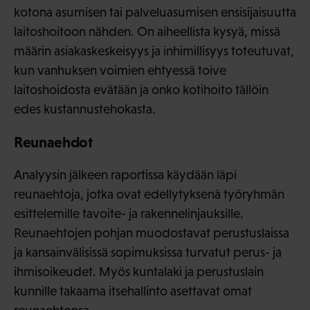
kotona asumisen tai palveluasumisen ensisijaisuutta
laitoshoitoon nähden. On aiheellista kysyä, missä
määrin asiakaskeskeisyys ja inhimillisyys toteutuvat,
kun vanhuksen voimien ehtyessä toive
laitoshoidosta evätään ja onko kotihoito tällöin
edes kustannustehokasta.
Reunaehdot
Analyysin jälkeen raportissa käydään läpi
reunaehtoja, jotka ovat edellytyksenä työryhmän
esittelemille tavoite- ja rakennelinjauksille.
Reunaehtojen pohjan muodostavat perustuslaissa
ja kansainvälisissä sopimuksissa turvatut perus- ja
ihmisoikeudet. Myös kuntalaki ja perustuslain
kunnille takaama itsehallinto asettavat omat