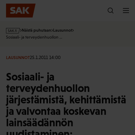
Hyppää
sisältöön
s
Näistä puhutaan
Lausunnot
a
Sosiaali- ja terveydenhuollon …
k
·
f
25.1.2011 14:00
LAUSUNNOT
i
Sosiaali- ja
terveydenhuollon
järjestämistä, kehittämistä
ja valvontaa koskevan
lainsäädännön
uudistaminen;