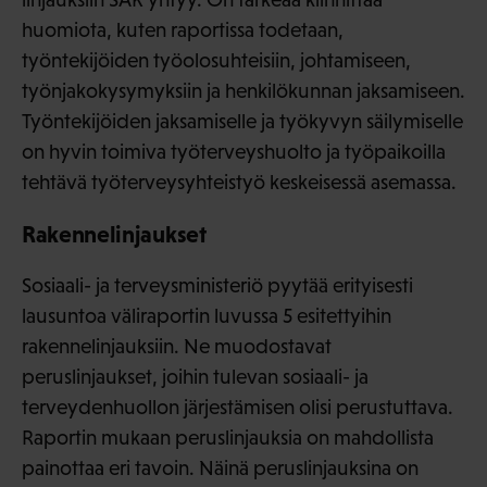
huomiota, kuten raportissa todetaan,
työntekijöiden työolosuhteisiin, johtamiseen,
työnjakokysymyksiin ja henkilökunnan jaksamiseen.
Työntekijöiden jaksamiselle ja työkyvyn säilymiselle
on hyvin toimiva työterveyshuolto ja työpaikoilla
tehtävä työterveysyhteistyö keskeisessä asemassa.
Rakennelinjaukset
Sosiaali- ja terveysministeriö pyytää erityisesti
lausuntoa väliraportin luvussa 5 esitettyihin
rakennelinjauksiin. Ne muodostavat
peruslinjaukset, joihin tulevan sosiaali- ja
terveydenhuollon järjestämisen olisi perustuttava.
Raportin mukaan peruslinjauksia on mahdollista
painottaa eri tavoin. Näinä peruslinjauksina on