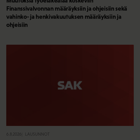
Muutoksia työeläkealaa koskeviin
Finanssivalvonnan määräyksiin ja ohjeisiin sekä
vahinko- ja henkivakuutuksen määräyksiin ja
ohjeisiin
6.8.2026
LAUSUNNOT