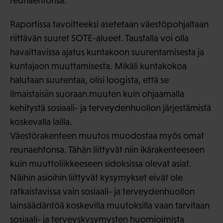
reunaehtonsa.
Raportissa tavoitteeksi asetetaan väestöpohjaltaan
riittävän suuret SOTE-alueet. Taustalla voi olla
havaittavissa ajatus kuntakoon suurentamisesta ja
kuntajaon muuttamisesta. Mikäli kuntakokoa
halutaan suurentaa, olisi loogista, että se
ilmaistaisiin suoraan muuten kuin ohjaamalla
kehitystä sosiaali- ja terveydenhuollon järjestämistä
koskevalla lailla.
Väestörakenteen muutos muodostaa myös omat
reunaehtonsa. Tähän liittyvät niin ikärakenteeseen
kuin muuttoliikkeeseen sidoksissa olevat asiat.
Näihin asioihin liittyvät kysymykset eivät ole
ratkaistavissa vain sosiaali- ja terveydenhuollon
lainsäädäntöä koskevilla muutoksilla vaan tarvitaan
sosiaali- ja terveyskysymysten huomioimista