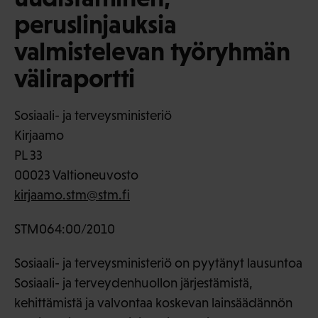
peruslinjauksia
valmistelevan työryhmän
väliraportti
Sosiaali- ja terveysministeriö
Kirjaamo
PL 33
00023 Valtioneuvosto
kirjaamo.stm@stm.fi
STM064:00/2010
Sosiaali- ja terveysministeriö on pyytänyt lausuntoa
Sosiaali- ja terveydenhuollon järjestämistä,
kehittämistä ja valvontaa koskevan lainsäädännön