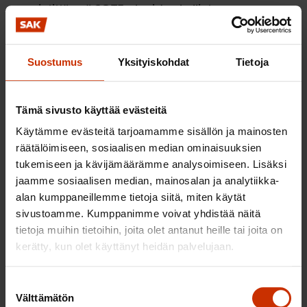
mietittäessä SOTE-alueiden hallintoa on
tavoitteena oltava kuntalaisten
vaikutusmahdollisuuksien turvaaminen.
Suostumus
Yksityiskohdat
Tietoja
Alueiden päätöksentekoelimet eivät voi koostua
siksi vain viranhaltijoista ja sosiaali- ja
terveydenhuollon asiantuntijoista, vaan tarvitaan
Tämä sivusto käyttää evästeitä
palvelujen käyttäjien edustajia.
Käytämme evästeitä tarjoamamme sisällön ja mainosten
räätälöimiseen, sosiaalisen median ominaisuuksien
tukemiseen ja kävijämäärämme analysoimiseen. Lisäksi
Sosiaali- ja terveydenhuollon järjestäminen
jaamme sosiaalisen median, mainosalan ja analytiikka-
yhtenä kokonaisuutena tuo mukanaan
alan kumppaneillemme tietoja siitä, miten käytät
synergiaetuja, joita ei voi väheksyä. On kuitenkin
sivustoamme. Kumppanimme voivat yhdistää näitä
toimintoja, joilla ei ole juurikaan yhteisiä
tietoja muihin tietoihin, joita olet antanut heille tai joita on
rajapintoja tai päällekkäisyyksiä. Ei ole
kerätty, kun olet käyttänyt heidän palvelujaan.
perusteltua keinotekoisesti luoda yhteistyötä,
jolle ei ole tarvetta. Samalla kun päätetään
Suostumuksen
Välttämätön
sosiaali- ja terveydenhuollon järjestämisestä
valinta