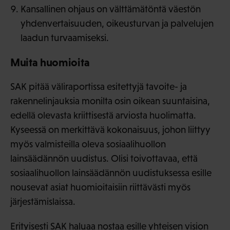
Kansallinen ohjaus on välttämätöntä väestön
yhdenvertaisuuden, oikeusturvan ja palvelujen
laadun turvaamiseksi.
Muita huomioita
SAK pitää väliraportissa esitettyjä tavoite- ja
rakennelinjauksia monilta osin oikean suuntaisina,
edellä olevasta kriittisestä arviosta huolimatta.
Kyseessä on merkittävä kokonaisuus, johon liittyy
myös valmisteilla oleva sosiaalihuollon
lainsäädännön uudistus. Olisi toivottavaa, että
sosiaalihuollon lainsäädännön uudistuksessa esille
nousevat asiat huomioitaisiin riittävästi myös
järjestämislaissa.
Erityisesti SAK haluaa nostaa esille yhteisen vision