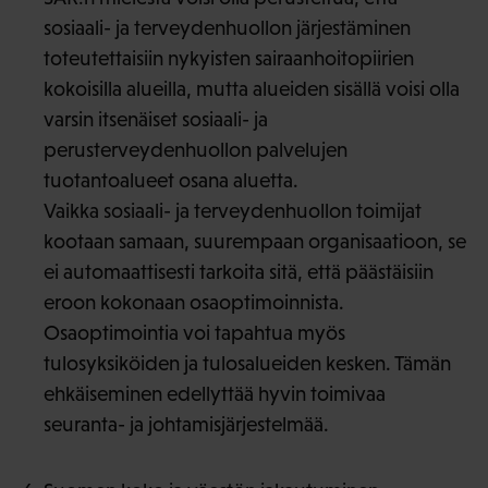
sosiaali- ja terveydenhuollon järjestäminen
toteutettaisiin nykyisten sairaanhoitopiirien
kokoisilla alueilla, mutta alueiden sisällä voisi olla
varsin itsenäiset sosiaali- ja
perusterveydenhuollon palvelujen
tuotantoalueet osana aluetta.
Vaikka sosiaali- ja terveydenhuollon toimijat
kootaan samaan, suurempaan organisaatioon, se
ei automaattisesti tarkoita sitä, että päästäisiin
eroon kokonaan osaoptimoinnista.
Osaoptimointia voi tapahtua myös
tulosyksiköiden ja tulosalueiden kesken. Tämän
ehkäiseminen edellyttää hyvin toimivaa
seuranta- ja johtamisjärjestelmää.