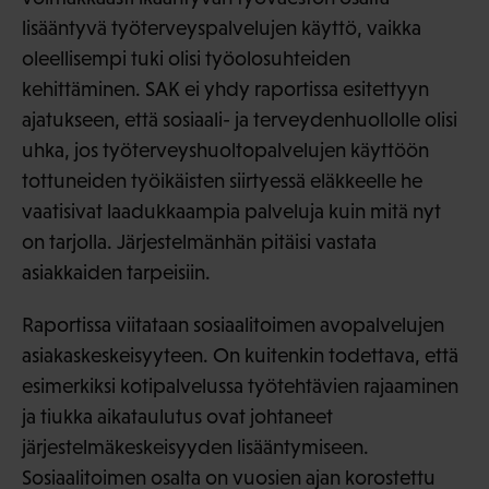
lisääntyvä työterveyspalvelujen käyttö, vaikka
oleellisempi tuki olisi työolosuhteiden
kehittäminen. SAK ei yhdy raportissa esitettyyn
ajatukseen, että sosiaali- ja terveydenhuollolle olisi
uhka, jos työterveyshuoltopalvelujen käyttöön
tottuneiden työikäisten siirtyessä eläkkeelle he
vaatisivat laadukkaampia palveluja kuin mitä nyt
on tarjolla. Järjestelmänhän pitäisi vastata
asiakkaiden tarpeisiin.
Raportissa viitataan sosiaalitoimen avopalvelujen
asiakaskeskeisyyteen. On kuitenkin todettava, että
esimerkiksi kotipalvelussa työtehtävien rajaaminen
ja tiukka aikataulutus ovat johtaneet
järjestelmäkeskeisyyden lisääntymiseen.
Sosiaalitoimen osalta on vuosien ajan korostettu