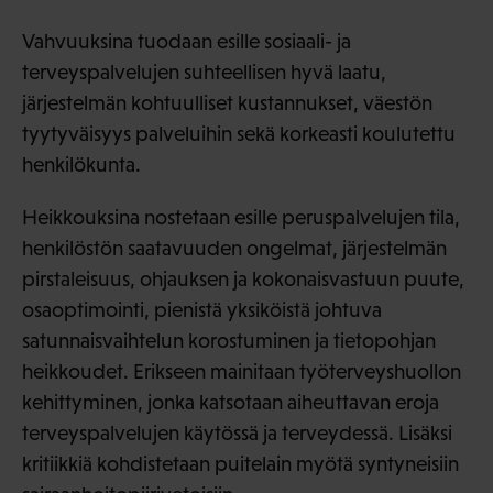
Vahvuuksina tuodaan esille sosiaali- ja
terveyspalvelujen suhteellisen hyvä laatu,
järjestelmän kohtuulliset kustannukset, väestön
tyytyväisyys palveluihin sekä korkeasti koulutettu
henkilökunta.
Heikkouksina nostetaan esille peruspalvelujen tila,
henkilöstön saatavuuden ongelmat, järjestelmän
pirstaleisuus, ohjauksen ja kokonaisvastuun puute,
osaoptimointi, pienistä yksiköistä johtuva
satunnaisvaihtelun korostuminen ja tietopohjan
heikkoudet. Erikseen mainitaan työterveyshuollon
kehittyminen, jonka katsotaan aiheuttavan eroja
terveyspalvelujen käytössä ja terveydessä. Lisäksi
kritiikkiä kohdistetaan puitelain myötä syntyneisiin