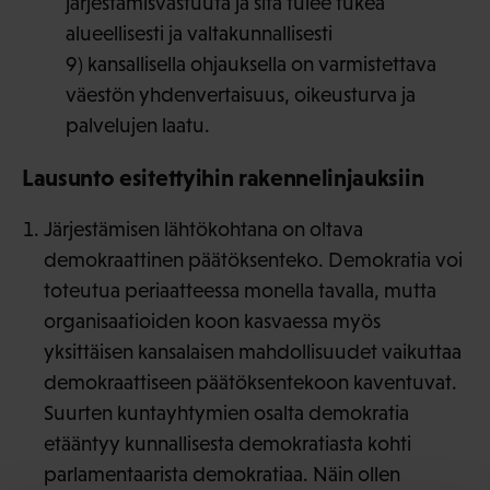
järjestämisvastuuta ja sitä tulee tukea
alueellisesti ja valtakunnallisesti
9) kansallisella ohjauksella on varmistettava
väestön yhdenvertaisuus, oikeusturva ja
palvelujen laatu.
Lausunto esitettyihin rakennelinjauksiin
Järjestämisen lähtökohtana on oltava
demokraattinen päätöksenteko. Demokratia voi
toteutua periaatteessa monella tavalla, mutta
organisaatioiden koon kasvaessa myös
yksittäisen kansalaisen mahdollisuudet vaikuttaa
demokraattiseen päätöksentekoon kaventuvat.
Suurten kuntayhtymien osalta demokratia
etääntyy kunnallisesta demokratiasta kohti
parlamentaarista demokratiaa. Näin ollen