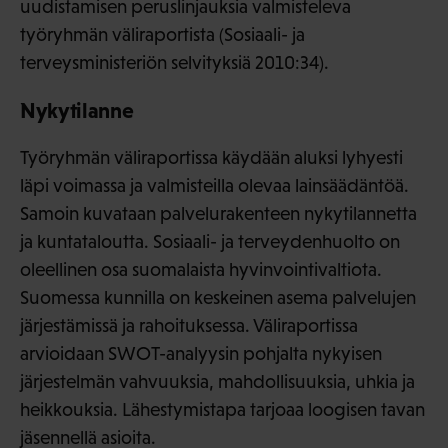
uudistamisen peruslinjauksia valmisteleva
työryhmän väliraportista (Sosiaali- ja
terveysministeriön selvityksiä 2010:34).
Nykytilanne
Työryhmän väliraportissa käydään aluksi lyhyesti
läpi voimassa ja valmisteilla olevaa lainsäädäntöä.
Samoin kuvataan palvelurakenteen nykytilannetta
ja kuntataloutta. Sosiaali- ja terveydenhuolto on
oleellinen osa suomalaista hyvinvointivaltiota.
Suomessa kunnilla on keskeinen asema palvelujen
järjestämissä ja rahoituksessa. Väliraportissa
arvioidaan SWOT-analyysin pohjalta nykyisen
järjestelmän vahvuuksia, mahdollisuuksia, uhkia ja
heikkouksia. Lähestymistapa tarjoaa loogisen tavan
jäsennellä asioita.