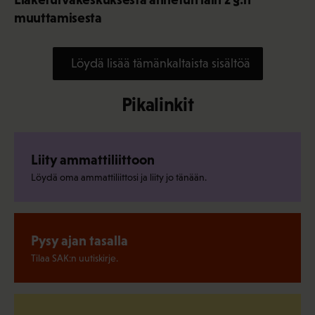
muuttamisesta
Löydä lisää tämänkaltaista sisältöä
Pikalinkit
Liity ammattiliittoon
Löydä oma ammattiliittosi ja liity jo tänään.
Pysy ajan tasalla
Tilaa SAK:n uutiskirje.