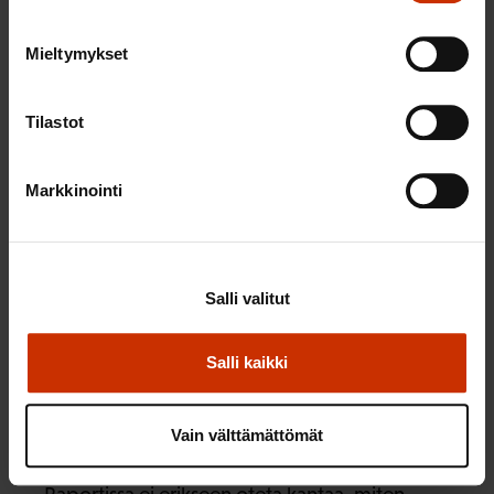
yhtenä kokonaisuutena, on huolehdittava siitä,
ettei sosiaalihuolto, perusterveydenhuolto tai
Mieltymykset
erikoissairaanhoito organisaation sisällä saa
dominoivaa asemaa muiden sektoreiden
Tilastot
kustannuksella. Pahimmillaan tämä voi johtaa
voimavarojen epätarkoituksenmukaiseen
Markkinointi
suuntaamiseen. Tämän vuoksi jo mahdollisen
kokeilun aikana on huolehdittava selkeän
johtamisjärjestelmän luomisesta.
Salli valitut
SAK kannattaa sosiaali- ja terveydenhuollon
Salli kaikki
huomioimista kaikessa päätöksenteossa.
SAK näkee toivottavaksi, että rahoitus- ja
Vain välttämättömät
järjestämisvastuu ovat samassa organisaatiossa.