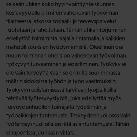
selkeän uhkan koko hyvinvointiyhteiskunnan
kestävyydelle eli miten vähenevän työvoiman
tilanteessa jatkossa sosiaali- ja terveyspalvelut
tuotetaan ja rahoitetaan. Tämän uhkan torjuminen
edellyttää toimimista laajalla rintamalla ja kaikkien
mahdollisuuksien hyödyntämistä. Oleellinen osa
muun toiminnan ohella on vähenevän työvoiman
työkyvyn turvaaminen ja edistäminen. Työkyky ei
ole vain terveyttä vaan se on mitä suurimmassa
määrin sidoksissa työhön ja työn vaatimuksiin.
Työkyvyn edistämisessä tarvitaan työpaikoilla
tehtävää työterveystyötä, joka edellyttää myös
terveydenhuollon toimijalta työelämän ja
työpaikkojen tuntemusta. Terveydenhuollossa vain
työterveyshuollolla on tätä asiantuntemusta. Tähän
ei raportissa juurikaan viitata.