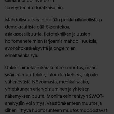
sairaanhoitopiirivetoisiin
terveydenhuoltoratkaisuihin.
Mahdollisuuksina pidetään poikkihallinnollista ja
demokraattista päätöksentekoa,
asiakasosallisuutta, tietotekniikan ja uusien
hoitomenetelmien tarjoamia mahdollisuuksia,
avohoitokeskeisyyttä ja ongelmien
ennaltaehkäisyä.
Uhkiksi nimetään ikärakenteen muutos, maan
sisäinen muuttoliike, talouden kehitys, kilpailu
vähenevästä työvoimasta, medikalisaatio,
yhteiskunnan eriarvoistuminen ja yhteisen
näkemyksen puute. Monilta osin tehtyyn SWOT-
analyysiin voi yhtyä. Väestörakenteen muutos ja
siihen liittyvä huoltosuhteen muutos muodostavat