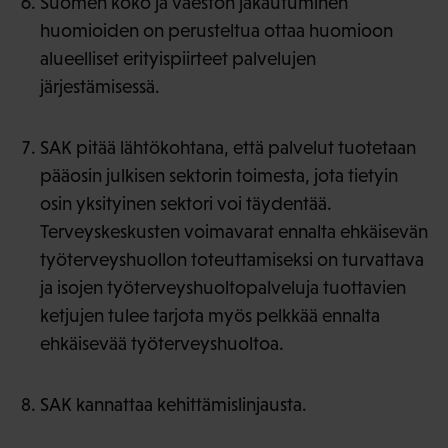
Suomen koko ja väestön jakautuminen
huomioiden on perusteltua ottaa huomioon
alueelliset erityispiirteet palvelujen
järjestämisessä.
SAK pitää lähtökohtana, että palvelut tuotetaan
pääosin julkisen sektorin toimesta, jota tietyin
osin yksityinen sektori voi täydentää.
Terveyskeskusten voimavarat ennalta ehkäisevän
työterveyshuollon toteuttamiseksi on turvattava
ja isojen työterveyshuoltopalveluja tuottavien
ketjujen tulee tarjota myös pelkkää ennalta
ehkäisevää työterveyshuoltoa.
SAK kannattaa kehittämislinjausta.