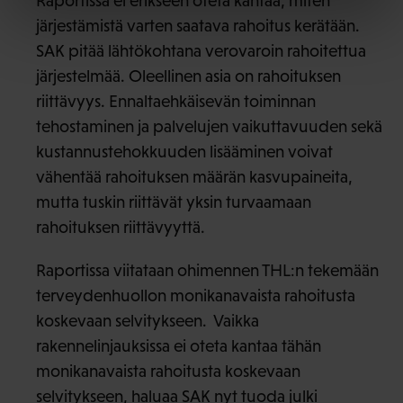
Raportissa ei erikseen oteta kantaa, miten
järjestämistä varten saatava rahoitus kerätään.
SAK pitää lähtökohtana verovaroin rahoitettua
järjestelmää. Oleellinen asia on rahoituksen
riittävyys. Ennaltaehkäisevän toiminnan
tehostaminen ja palvelujen vaikuttavuuden sekä
kustannustehokkuuden lisääminen voivat
vähentää rahoituksen määrän kasvupaineita,
mutta tuskin riittävät yksin turvaamaan
rahoituksen riittävyyttä.
Raportissa viitataan ohimennen THL:n tekemään
terveydenhuollon monikanavaista rahoitusta
koskevaan selvitykseen. Vaikka
rakennelinjauksissa ei oteta kantaa tähän
monikanavaista rahoitusta koskevaan
selvitykseen, haluaa SAK nyt tuoda julki