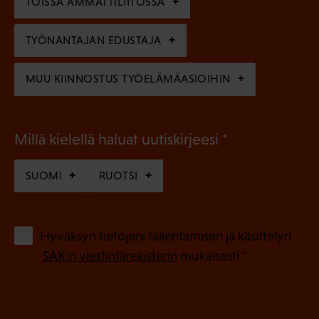
)
TÖISSÄ AMMATTILIITOSSA
e
n
TYÖNANTAJAN EDUSTAJA
)
MUU KIINNOSTUS TYÖELÄMÄASIOIHIN
(
Millä kielellä haluat uutiskirjeesi
P
SUOMI
RUOTSI
a
k
o
(
Hyväksyn tietojeni tallentamisen ja käsittelyn
P
l
SAK:n viestintärekisterin
mukaisesti *
a
l
k
i
o