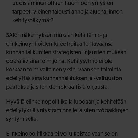
uudistaminen ottaen huomioon yritysten
tarpeet, yleinen taloustilanne ja aluehallinnon
kehitysnäkymät?
SAK:n näkemyksen mukaan kehittämis- ja
elinkeinoyhtiöiden tulee hoitaa tehtäväänsä
kunnan tai kuntien strategisten linjausten mukaan
operatiivisina toimijoina. Kehitysyhtiö ei ole
koskaan toimivaltainen yksin, vaan sen toiminta
edellyttää aina kunnanhallituksen ja -valtuuston
päätöksiä ja siten demokraattista ohjausta.
Hyvällä elinkeinopolitiikalla luodaan ja kehitetään
edellytyksiä yritystoiminnalle ja siten työpaikkojen
syntymiselle.
Elinkeinopolitiikkaa ei voi ulkoistaa vaan se on