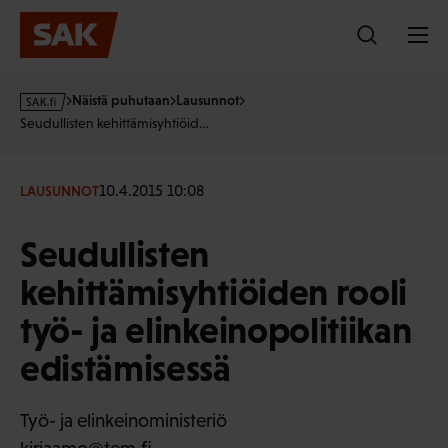
Hyppää
sisältöön
s
Näistä puhutaan
Lausunnot
a
Seudullisten kehittämisyhtiöid…
k
·
f
10.4.2015 10:08
LAUSUNNOT
i
Seudullisten
kehittämisyhtiöiden rooli
työ- ja elinkeinopolitiikan
edistämisessä
Työ- ja elinkeinoministeriö