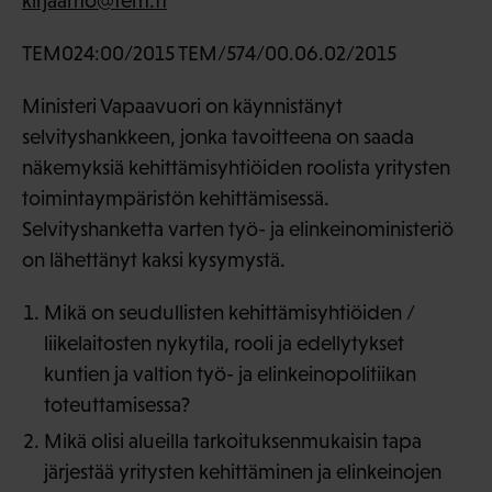
kirjaamo@tem.fi
TEM024:00/2015 TEM/574/00.06.02/2015
Ministeri Vapaavuori on käynnistänyt
selvityshankkeen, jonka tavoitteena on saada
näkemyksiä kehittämisyhtiöiden roolista yritysten
toimintaympäristön kehittämisessä.
Selvityshanketta varten työ- ja elinkeinoministeriö
on lähettänyt kaksi kysymystä.
Mikä on seudullisten kehittämisyhtiöiden /
liikelaitosten nykytila, rooli ja edellytykset
kuntien ja valtion työ- ja elinkeinopolitiikan
toteuttamisessa?
Mikä olisi alueilla tarkoituksenmukaisin tapa
järjestää yritysten kehittäminen ja elinkeinojen