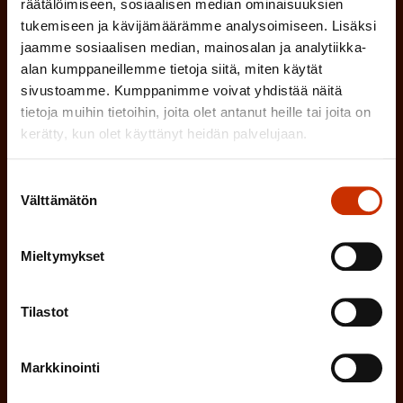
räätälöimiseen, sosiaalisen median ominaisuuksien
SUOMI
RUOTSI
a
tukemiseen ja kävijämäärämme analysoimiseen. Lisäksi
k
jaamme sosiaalisen median, mainosalan ja analytiikka-
alan kumppaneillemme tietoja siitä, miten käytät
o
(
Hyväksyn tietojeni tallentamisen ja käsittelyn
sivustoamme. Kumppanimme voivat yhdistää näitä
P
l
SAK:n viestintärekisterin
mukaisesti *
tietoja muihin tietoihin, joita olet antanut heille tai joita on
a
kerätty, kun olet käyttänyt heidän palvelujaan.
l
k
i
o
Suostumuksen
n
l
Välttämätön
valinta
e
l
i
n
Mieltymykset
n
)
e
Tilastot
n
)
Markkinointi