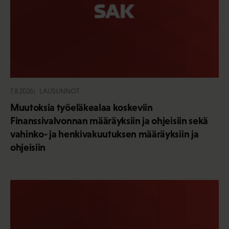
7.8.2026
LAUSUNNOT
Muutoksia työeläkealaa koskeviin
Finanssivalvonnan määräyksiin ja ohjeisiin sekä
vahinko- ja henkivakuutuksen määräyksiin ja
ohjeisiin