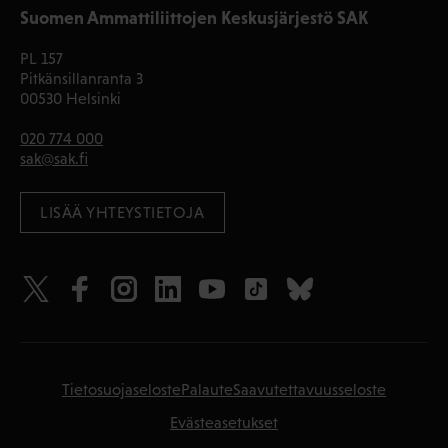
Suomen Ammattiliittojen Keskusjärjestö SAK
PL 157
Pitkänsillanranta 3
00530 Helsinki
020 774 000
sak@sak.fi
LISÄÄ YHTEYSTIETOJA
Tietosuojaseloste
Palaute
Saavutettavuusseloste
Evästeasetukset