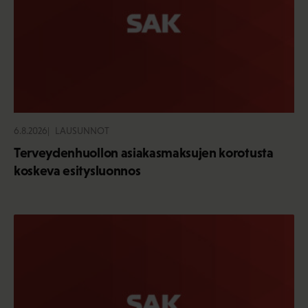
6.8.2026
LAUSUNNOT
Terveydenhuollon asiakasmaksujen korotusta
koskeva esitysluonnos