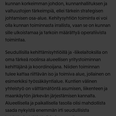
kunnan korkeimman johdon, kunnanhallituksen ja
valtuustojen tärkeimpiä, ellei tärkein strategisen
johtamisen osa-alue. Kehitysyhtiön toiminta ei voi
olla kunnan toiminnasta irrallista, vaan se on kunnan
sille ulkoistamaa ja tarkoin määrättyä operatiivista
toimintaa.
Seudullisilla kehittämisyhtiöillä ja -liikelaitoksilla on
oma tärkeä roolinsa alueellisen yritystoiminnan
kehittäjänä ja koordinoijana. Niiden toiminnan
tulee kattaa riittävän iso ja toimiva alue, jollainen on
esimerkiksi työssäkäyntialue. Kuntien välinen
yhteistyö on välttämätöntä asumisen, liikenteen ja
maankäytön järkevän järjestämisen kannalta.
Alueellisella ja paikallisella tasolla olisi mahdollista
saada nykyistä enemmän irti seudullisista