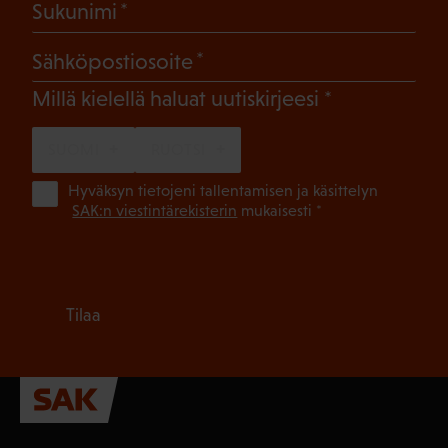
(Pakollinen)
Sukunimi
(Pakollinen)
Sähköpostiosoite
(Pakollinen)
Millä kielellä haluat uutiskirjeesi
SUOMI
RUOTSI
(Pa
Hyväksyn tietojeni tallentamisen ja käsittelyn
SAK:n viestintärekisterin
mukaisesti *
Tilaa