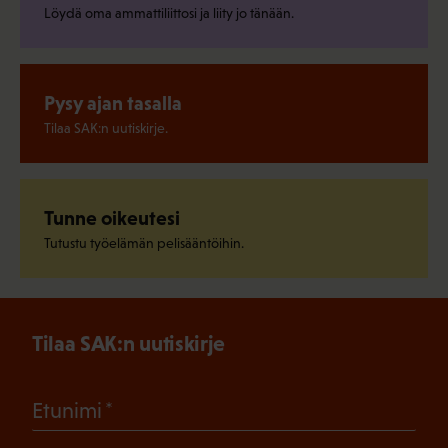
Löydä oma ammattiliittosi ja liity jo tänään.
Pysy ajan tasalla
Tilaa SAK:n uutiskirje.
Tunne oikeutesi
Tutustu työelämän pelisääntöihin.
Tilaa SAK:n uutiskirje
(Pakollinen)
Etunimi