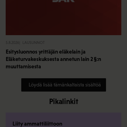
5.8.2026
LAUSUNNOT
Esitysluonnos yrittäjän eläkelain ja
Eläketurvakeskuksesta annetun lain 2 §:n
muuttamisesta
Löydä lisää tämänkaltaista sisältöä
Pikalinkit
Liity ammattiliittoon