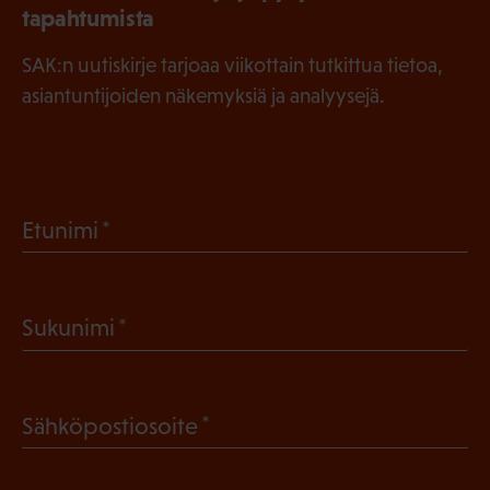
tapahtumista
SAK:n uutiskirje tarjoaa viikottain tutkittua tietoa,
asiantuntijoiden näkemyksiä ja analyysejä.
(
Etunimi
P
a
(
Sukunimi
k
P
o
a
l
(
Sähköpostiosoite
k
l
P
o
i