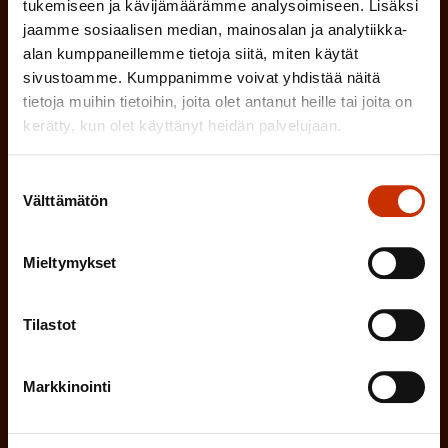
k
tukemiseen ja kävijämäärämme analysoimiseen. Lisäksi
jaamme sosiaalisen median, mainosalan ja analytiikka-
o
(
Hyväksyn tietojeni tallentamisen ja käsittelyn
alan kumppaneillemme tietoja siitä, miten käytät
P
l
SAK:n viestintärekisterin
mukaisesti *
sivustoamme. Kumppanimme voivat yhdistää näitä
a
tietoja muihin tietoihin, joita olet antanut heille tai joita on
l
k
kerätty, kun olet käyttänyt heidän palvelujaan.
i
o
n
l
Suostumuksen
Välttämätön
e
valinta
l
i
n
n
Mieltymykset
)
e
n
Tilastot
)
Markkinointi