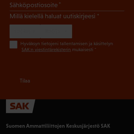
(Pakollinen)
Sähköpostiosoite
(Pakollinen)
Millä kielellä haluat uutiskirjeesi
SUOMI
RUOTSI
(Pa
Hyväksyn tietojeni tallentamisen ja käsittelyn
SAK:n viestintärekisterin
mukaisesti *
Tilaa
Suomen Ammattiliittojen Keskusjärjestö SAK