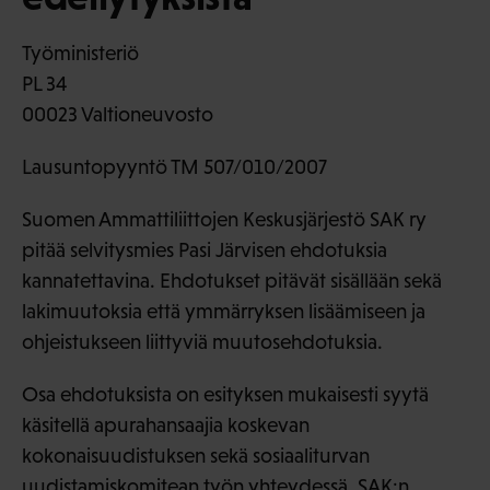
Työministeriö
PL 34
00023 Valtioneuvosto
Lausuntopyyntö TM 507/010/2007
Suomen Ammattiliittojen Keskusjärjestö SAK ry
pitää selvitysmies Pasi Järvisen ehdotuksia
kannatettavina. Ehdotukset pitävät sisällään sekä
lakimuutoksia että ymmärryksen lisäämiseen ja
ohjeistukseen liittyviä muutosehdotuksia.
Osa ehdotuksista on esityksen mukaisesti syytä
käsitellä apurahansaajia koskevan
kokonaisuudistuksen sekä sosiaaliturvan
uudistamiskomitean työn yhteydessä. SAK:n