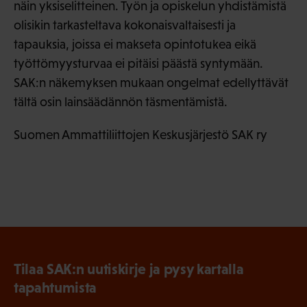
näin yksiselitteinen. Työn ja opiskelun yhdistämistä
olisikin tarkasteltava kokonaisvaltaisesti ja
tapauksia, joissa ei makseta opintotukea eikä
työttömyysturvaa ei pitäisi päästä syntymään.
SAK:n näkemyksen mukaan ongelmat edellyttävät
tältä osin lainsäädännön täsmentämistä.
Suomen Ammattiliittojen Keskusjärjestö SAK ry
Tilaa SAK:n uutiskirje ja pysy kartalla
tapahtumista