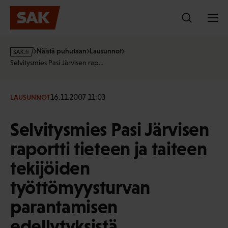
Hyppää
sisältöön
s
Näistä puhutaan
Lausunnot
a
Selvitysmies Pasi Järvisen rap…
k
·
f
16.11.2007 11:03
LAUSUNNOT
i
Selvitysmies Pasi Järvisen
raportti tieteen ja taiteen
tekijöiden
työttömyysturvan
parantamisen
edellytyksistä