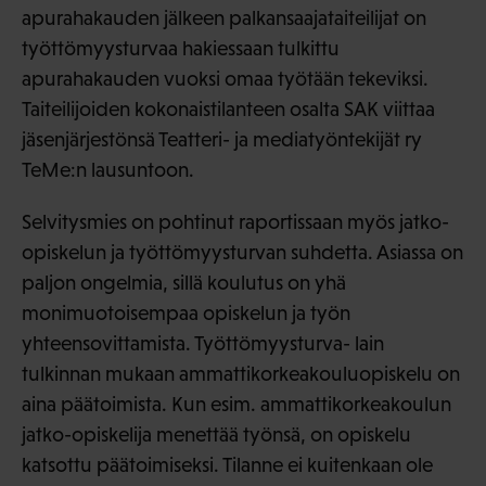
apurahakauden jälkeen palkansaajataiteilijat on
työttömyysturvaa hakiessaan tulkittu
apurahakauden vuoksi omaa työtään tekeviksi.
Taiteilijoiden kokonaistilanteen osalta SAK viittaa
jäsenjärjestönsä Teatteri- ja mediatyöntekijät ry
TeMe:n lausuntoon.
Selvitysmies on pohtinut raportissaan myös jatko-
opiskelun ja työttömyysturvan suhdetta. Asiassa on
paljon ongelmia, sillä koulutus on yhä
monimuotoisempaa opiskelun ja työn
yhteensovittamista. Työttömyysturva- lain
tulkinnan mukaan ammattikorkeakouluopiskelu on
aina päätoimista. Kun esim. ammattikorkeakoulun
jatko-opiskelija menettää työnsä, on opiskelu
katsottu päätoimiseksi. Tilanne ei kuitenkaan ole