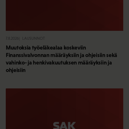
7.8.2026
LAUSUNNOT
Muutoksia työeläkealaa koskeviin
Finanssivalvonnan määräyksiin ja ohjeisiin sekä
vahinko- ja henkivakuutuksen määräyksiin ja
ohjeisiin