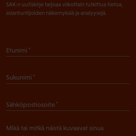
SAK:n uutiskirje tarjoaa viikottain tutkittua tietoa,
asiantuntijoiden näkemyksiä ja analyysejä.
(
Etunimi
P
a
(
Sukunimi
k
P
o
a
l
(
Sähköpostiosoite
k
l
P
o
i
a
l
Mikä tai mitkä näistä kuvaavat sinua
n
k