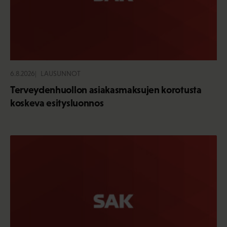
6.8.2026
LAUSUNNOT
Terveydenhuollon asiakasmaksujen korotusta
koskeva esitysluonnos