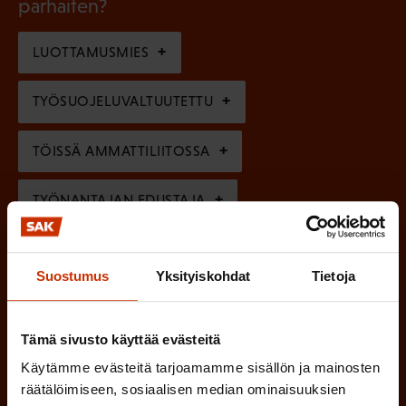
l
parhaiten?
e
o
i
n
l
LUOTTAMUSMIES
n
)
l
e
TYÖSUOJELUVALTUUTETTU
i
n
n
)
TÖISSÄ AMMATTILIITOSSA
e
n
TYÖNANTAJAN EDUSTAJA
)
MUU KIINNOSTUS TYÖELÄMÄASIOIHIN
Suostumus
Yksityiskohdat
Tietoja
(
Millä kielellä haluat uutiskirjeesi
Tämä sivusto käyttää evästeitä
P
Käytämme evästeitä tarjoamamme sisällön ja mainosten
SUOMI
RUOTSI
a
räätälöimiseen, sosiaalisen median ominaisuuksien