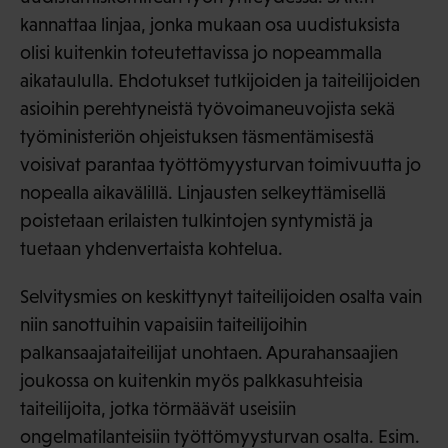
kannattaa linjaa, jonka mukaan osa uudistuksista
olisi kuitenkin toteutettavissa jo nopeammalla
aikataululla. Ehdotukset tutkijoiden ja taiteilijoiden
asioihin perehtyneistä työvoimaneuvojista sekä
työministeriön ohjeistuksen täsmentämisestä
voisivat parantaa työttömyysturvan toimivuutta jo
nopealla aikavälillä. Linjausten selkeyttämisellä
poistetaan erilaisten tulkintojen syntymistä ja
tuetaan yhdenvertaista kohtelua.
Selvitysmies on keskittynyt taiteilijoiden osalta vain
niin sanottuihin vapaisiin taiteilijoihin
palkansaajataiteilijat unohtaen. Apurahansaajien
joukossa on kuitenkin myös palkkasuhteisia
taiteilijoita, jotka törmäävät useisiin
ongelmatilanteisiin työttömyysturvan osalta. Esim.