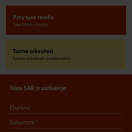
Pysy ajan tasalla
Tilaa SAK:n uutiskirje.
Tunne oikeutesi
Tutustu työelämän pelisääntöihin.
Tilaa SAK:n uutiskirje
(Pakollinen)
Etunimi
(Pakollinen)
Sukunimi