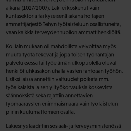
aikana (1027/2007). Laki ei koskenut vain
kuntasektoria tai kyseisenä aikana hoitajien
ammattijärjestö Tehyn työtaisteluun osallistuneita,
vaan kaikkia terveydenhuollon ammattihenkilöitä.
Ko. lain mukaan oli mahdollista velvoittaa myös
muuta työtä tekevät ja jopa toisen työnantajan
palveluksessa tai työelämän ulkopuolella olevat
henkilöt uhkasakon uhalla vasten tahtoaan työhön.
Lisäksi laissa annettiin valtuudet poiketa mm.
työaikalaista ja sen ylityökorvauksia koskevista
säännöksistä sekä rajattiin annettavien
työmääräysten enimmäismäärä vain työtaistelun
piiriin kuulumattomien osalta.
Lakiesitys laadittiin sosiaali- ja terveysministeriössä