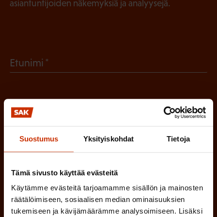
asiantuntijoiden näkemyksiä ja analyysejä.
(
Etunimi
P
a
(
Sukunimi
k
P
o
a
Suostumus
Yksityiskohdat
Tietoja
l
(
Sähköpostiosoite
k
l
P
o
i
Tämä sivusto käyttää evästeitä
a
l
Mikä tai mitkä näistä kuvaavat sinua
n
Käytämme evästeitä tarjoamamme sisällön ja mainosten
k
l
räätälöimiseen, sosiaalisen median ominaisuuksien
parhaiten?
e
o
tukemiseen ja kävijämäärämme analysoimiseen. Lisäksi
i