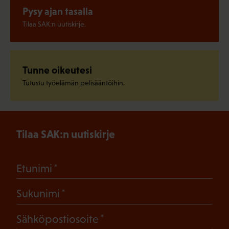
Pysy ajan tasalla
Tilaa SAK:n uutiskirje.
Tunne oikeutesi
Tutustu työelämän pelisääntöihin.
Tilaa SAK:n uutiskirje
(Pakollinen)
Etunimi
(Pakollinen)
Sukunimi
(Pakollinen)
Sähköpostiosoite