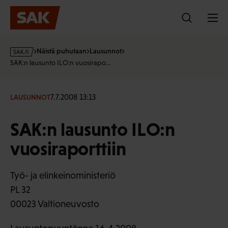
Hyppää
sisältöön
s
Näistä puhutaan
Lausunnot
a
SAK:n lausunto ILO:n vuosirapo…
k
·
f
7.7.2008 13:13
LAUSUNNOT
i
SAK:n lausunto ILO:n
vuosiraporttiin
Työ- ja elinkeinoministeriö
PL 32
00023 Valtioneuvosto