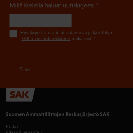
(Pakollinen)
Millä kielellä haluat uutiskirjeesi
SUOMI
RUOTSI
(Pa
Hyväksyn tietojeni tallentamisen ja käsittelyn
SAK:n viestintärekisterin
mukaisesti *
Tilaa
Suomen Ammattiliittojen Keskusjärjestö SAK
PL 157
Pitkänsillanranta 3