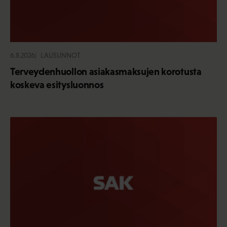
6.8.2026
LAUSUNNOT
Terveydenhuollon asiakasmaksujen korotusta
koskeva esitysluonnos