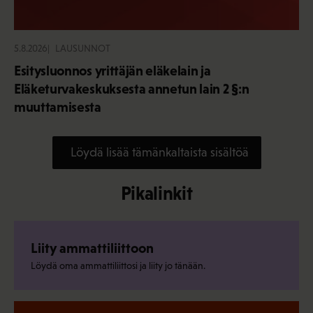
5.8.2026
LAUSUNNOT
Esitysluonnos yrittäjän eläkelain ja
Eläketurvakeskuksesta annetun lain 2 §:n
muuttamisesta
Löydä lisää tämänkaltaista sisältöä
Pikalinkit
Liity ammattiliittoon
Löydä oma ammattiliittosi ja liity jo tänään.