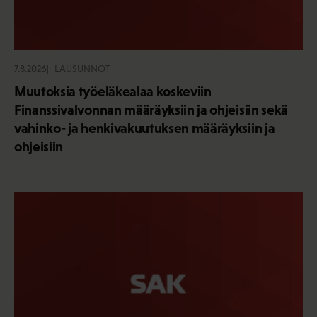
7.8.2026
LAUSUNNOT
Muutoksia työeläkealaa koskeviin
Finanssivalvonnan määräyksiin ja ohjeisiin sekä
vahinko- ja henkivakuutuksen määräyksiin ja
ohjeisiin