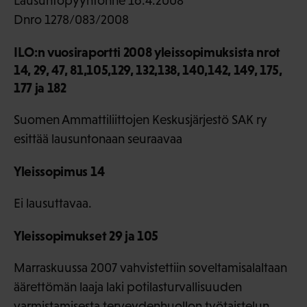
Lausuntopyyntönne 16.4.2008
Dnro 1278/083/2008
ILO:n vuosiraportti 2008 yleissopimuksista nrot
14, 29, 47, 81,105,129, 132,138, 140,142, 149, 175,
177 ja 182
Suomen Ammattiliittojen Keskusjärjestö SAK ry
esittää lausuntonaan seuraavaa
Yleissopimus 14
Ei lausuttavaa.
Yleissopimukset 29 ja 105
Marraskuussa 2007 vahvistettiin soveltamisalaltaan
äärettömän laaja laki potilasturvallisuuden
varmistamisesta terveydenhuollon työtaistelun