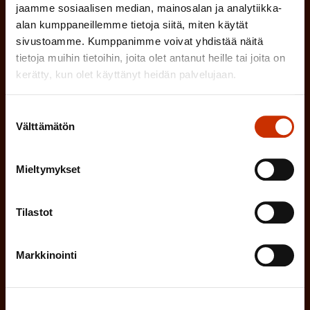
n
jaamme sosiaalisen median, mainosalan ja analytiikka-
l
LUOTTAMUSMIES
n
alan kumppaneillemme tietoja siitä, miten käytät
)
l
sivustoamme. Kumppanimme voivat yhdistää näitä
e
TYÖSUOJELUVALTUUTETTU
tietoja muihin tietoihin, joita olet antanut heille tai joita on
i
n
kerätty, kun olet käyttänyt heidän palvelujaan.
n
)
TÖISSÄ AMMATTILIITOSSA
e
Suostumuksen
Välttämätön
n
TYÖNANTAJAN EDUSTAJA
valinta
)
MUU KIINNOSTUS TYÖELÄMÄASIOIHIN
Mieltymykset
Tilastot
(
Millä kielellä haluat uutiskirjeesi
P
Markkinointi
SUOMI
RUOTSI
a
k