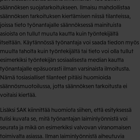
säännöksen suojatarkoitukseen. Ilmaisu mahdollistaa
säännöksen tarkoituksen kiertämisen niissä tilanteissa,
joissa tieto työnantajalle säännöksessä mainituista
asioista on tullut muuta kautta kuin työntekijältä
itseltään. Käytännössä työnantaja voi saada tiedon myös
muulta taholta kuin työntekijältä tai tieto voi olla tullut
esimerkiksi työntekijän sosiaalisesta median kautta
työnantajalle epäsuorasti ilman varsinaista ilmoitusta.
Nämä tosiasialliset tilanteet pitäisi huomioida
säännösmuotoilussa, jotta säännöksen tarkoitusta ei
voitaisi kiertää.
Lisäksi SAK kiinnittää huomiota siihen, että esityksessä
tulisi kuvata se, mitä työnantajan laiminlyönnistä voi
seurata ja mikä on esimerkiksi valvovan viranomaisen
toimivalta asiassa. Ilman laiminlyönnistä aiheutuvia