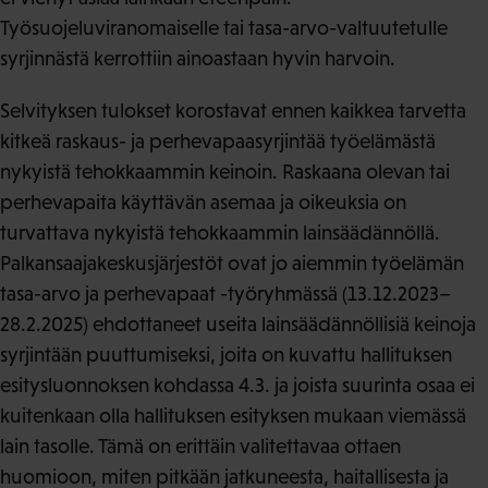
Työsuojeluviranomaiselle tai tasa-arvo-valtuutetulle
syrjinnästä kerrottiin ainoastaan hyvin harvoin.
Selvityksen tulokset korostavat ennen kaikkea tarvetta
kitkeä raskaus- ja perhevapaasyrjintää työelämästä
nykyistä tehokkaammin keinoin. Raskaana olevan tai
perhevapaita käyttävän asemaa ja oikeuksia on
turvattava nykyistä tehokkaammin lainsäädännöllä.
Palkansaajakeskusjärjestöt ovat jo aiemmin työelämän
tasa-arvo ja perhevapaat -työryhmässä (13.12.2023–
28.2.2025) ehdottaneet useita lainsäädännöllisiä keinoja
syrjintään puuttumiseksi, joita on kuvattu hallituksen
esitysluonnoksen kohdassa 4.3. ja joista suurinta osaa ei
kuitenkaan olla hallituksen esityksen mukaan viemässä
lain tasolle. Tämä on erittäin valitettavaa ottaen
huomioon, miten pitkään jatkuneesta, haitallisesta ja