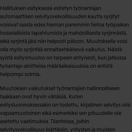
Hallituksen esityksessä esitetyn työnantajan
automaattisen selvitysvelvollisuuden kautta syrjityt
voisivat saada edes hieman paremmin tietoa työpaikan
tosiasiallisista tapahtumista ja mahdollisesta syrjinnästä,
eikä syrjintä jäisi niin helposti piiloon. Muutoksella voisi
olla myös syrjintää ennaltaehkäisevä vaikutus. Näistä
syistä esitysmuutos on tarpeen erityisesti, kun jatkossa
työantaja-aloitteisia määräaikaisuuksia on entistä
helpompi solmia.
Muutoksen vaikutukset työnantajien hallinnolliseen
taakkaan ovat hyvin vähäisiä. Kuten
esitysluonnoksessakin on todettu, kirjallinen selvitys olisi
vapaamuotoinen eikä esimerkiksi sen pituudelle ole
asetettu vaatimuksia. Tilanteissa, joihin
selvitysvelvollisuus lisättäisiin, yritysten ja muiden