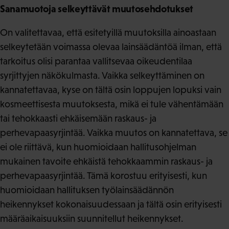
Sanamuotoja selkeyttävät muutosehdotukset
On valitettavaa, että esitetyillä muutoksilla ainoastaan
selkeytetään voimassa olevaa lainsäädäntöä ilman, että
tarkoitus olisi parantaa vallitsevaa oikeudentilaa
syrjittyjen näkökulmasta. Vaikka selkeyttäminen on
kannatettavaa, kyse on tältä osin loppujen lopuksi vain
kosmeettisesta muutoksesta, mikä ei tule vähentämään
tai tehokkaasti ehkäisemään raskaus- ja
perhevapaasyrjintää. Vaikka muutos on kannatettava, se
ei ole riittävä, kun huomioidaan hallitusohjelman
mukainen tavoite ehkäistä tehokkaammin raskaus- ja
perhevapaasyrjintää. Tämä korostuu erityisesti, kun
huomioidaan hallituksen työlainsäädännön
heikennykset kokonaisuudessaan ja tältä osin erityisesti
määräaikaisuuksiin suunnitellut heikennykset.