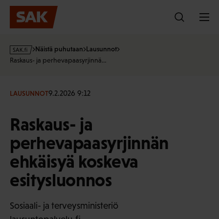
Hyppää
sisältöön
s
Näistä puhutaan
Lausunnot
a
Raskaus- ja perhevapaasyrjinnä…
k
·
f
9.2.2026 9:12
LAUSUNNOT
i
Raskaus- ja
perhevapaasyrjinnän
ehkäisyä koskeva
esitysluonnos
Sosiaali- ja terveysministeriö