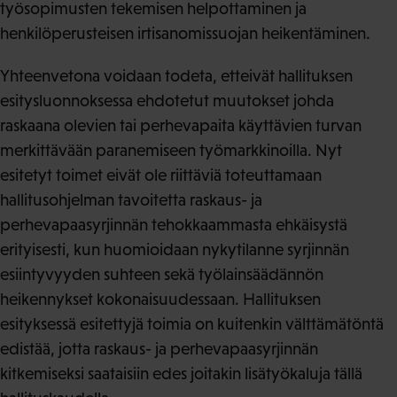
työsopimusten tekemisen helpottaminen ja
henkilöperusteisen irtisanomissuojan heikentäminen.
Yhteenvetona voidaan todeta, etteivät hallituksen
esitysluonnoksessa ehdotetut muutokset johda
raskaana olevien tai perhevapaita käyttävien turvan
merkittävään paranemiseen työmarkkinoilla. Nyt
esitetyt toimet eivät ole riittäviä toteuttamaan
hallitusohjelman tavoitetta raskaus- ja
perhevapaasyrjinnän tehokkaammasta ehkäisystä
erityisesti, kun huomioidaan nykytilanne syrjinnän
esiintyvyyden suhteen sekä työlainsäädännön
heikennykset kokonaisuudessaan. Hallituksen
esityksessä esitettyjä toimia on kuitenkin välttämätöntä
edistää, jotta raskaus- ja perhevapaasyrjinnän
kitkemiseksi saataisiin edes joitakin lisätyökaluja tällä