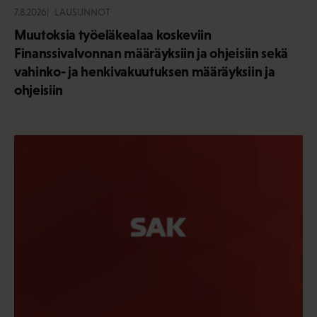
7.8.2026
LAUSUNNOT
Muutoksia työeläkealaa koskeviin
Finanssivalvonnan määräyksiin ja ohjeisiin sekä
vahinko- ja henkivakuutuksen määräyksiin ja
ohjeisiin