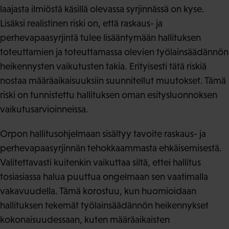
laajasta ilmiöstä käsillä olevassa syrjinnässä on kyse.
Lisäksi realistinen riski on, että raskaus- ja
perhevapaasyrjintä tulee lisääntymään hallituksen
toteuttamien ja toteuttamassa olevien työlainsäädännön
heikennysten vaikutusten takia. Erityisesti tätä riskiä
nostaa määräaikaisuuksiin suunnitellut muutokset. Tämä
riski on tunnistettu hallituksen oman esitysluonnoksen
vaikutusarvioinneissa.
Orpon hallitusohjelmaan sisältyy tavoite raskaus- ja
perhevapaasyrjinnän tehokkaammasta ehkäisemisestä.
Valitettavasti kuitenkin vaikuttaa siltä, ettei hallitus
tosiasiassa halua puuttua ongelmaan sen vaatimalla
vakavuudella. Tämä korostuu, kun huomioidaan
hallituksen tekemät työlainsäädännön heikennykset
kokonaisuudessaan, kuten määräaikaisten