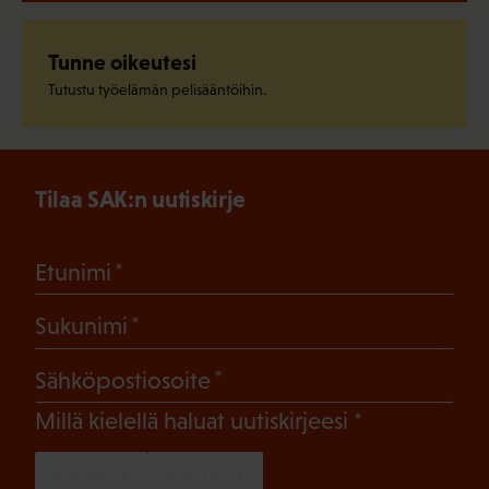
Tunne oikeutesi
Tutustu työelämän pelisääntöihin.
Tilaa SAK:n uutiskirje
(Pakollinen)
Etunimi
(Pakollinen)
Sukunimi
(Pakollinen)
Sähköpostiosoite
(Pakollinen)
Millä kielellä haluat uutiskirjeesi
SUOMI
RUOTSI