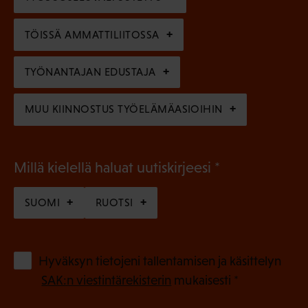
i
n
n
)
TÖISSÄ AMMATTILIITOSSA
e
n
TYÖNANTAJAN EDUSTAJA
)
MUU KIINNOSTUS TYÖELÄMÄASIOIHIN
(
Millä kielellä haluat uutiskirjeesi
P
SUOMI
RUOTSI
a
k
o
(
Hyväksyn tietojeni tallentamisen ja käsittelyn
P
l
SAK:n viestintärekisterin
mukaisesti *
a
l