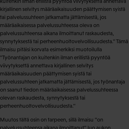
kuitenkin ilman erillistä pyyntöä viivytyksettä annettava
kirjallinen selvitys määräaikaisuuden päättymisen syistä
tai palvelussuhteen jatkamatta jättämisestä, jos
määräaikaisessa palvelussuhteessa oleva on
palvelussuhteensa aikana ilmoittanut raskaudesta,
synnytyksestä tai perheenhuoltovelvollisuudesta.’’ Tämä
ilmaisu pitäisi korvata esimerkiksi muotoilulla
’’Työnantajan on kuitenkin ilman erillistä pyyntöä
viivytyksettä annettava kirjallinen selvitys
määräaikaisuuden päättymisen syistä tai
palvelussuhteen jatkamatta jättämisestä, jos työnantaja
on saanut tiedon määräaikaisessa palvelussuhteessa
olevan raskaudesta, synnytyksestä tai
perheenhuoltovelvollisuudesta.’’
Muutos tältä osin on tarpeen, sillä ilmaisu ’’on
palvelussuhteensa aikana ilmoittanut’’ luo aukon