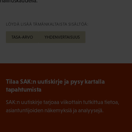
hallituskaudella.
LÖYDÄ LISÄÄ TÄMÄNKALTAISTA SISÄLTÖÄ:
TASA-ARVO
YHDENVERTAISUUS
Tilaa SAK:n uutiskirje ja pysy kartalla
tapahtumista
SAK:n uutiskirje tarjoaa viikottain tutkittua tietoa,
asiantuntijoiden näkemyksiä ja analyysejä.