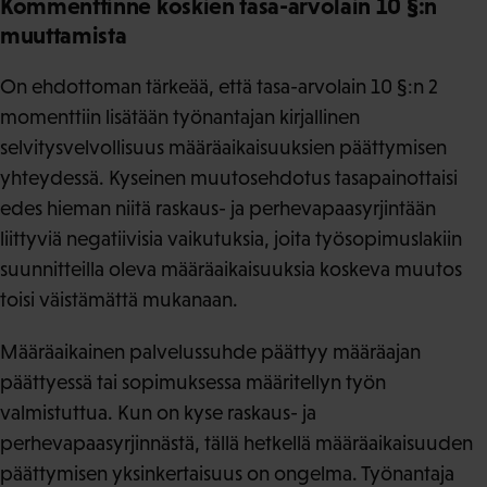
Kommenttinne koskien tasa-arvolain 10 §:n
muuttamista
On ehdottoman tärkeää, että tasa-arvolain 10 §:n 2
momenttiin lisätään työnantajan kirjallinen
selvitysvelvollisuus määräaikaisuuksien päättymisen
yhteydessä. Kyseinen muutosehdotus tasapainottaisi
edes hieman niitä raskaus- ja perhevapaasyrjintään
liittyviä negatiivisia vaikutuksia, joita työsopimuslakiin
suunnitteilla oleva määräaikaisuuksia koskeva muutos
toisi väistämättä mukanaan.
Määräaikainen palvelussuhde päättyy määräajan
päättyessä tai sopimuksessa määritellyn työn
valmistuttua. Kun on kyse raskaus- ja
perhevapaasyrjinnästä, tällä hetkellä määräaikaisuuden
päättymisen yksinkertaisuus on ongelma. Työnantaja