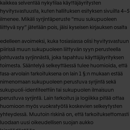
kaikkea selventää nykytilaa käyttäjäyritysten
hyvitysvastuusta, kuten hallituksen esityksen sivuilta 4–5
ilmenee. Mikäli syrjintäperuste “muu sukupuoleen
liittyvä syy” jätetään pois, jäisi kyseisen kirjauksen osalta
edelleen avoimeksi, kuka tosiasiassa olisi hyvitysvastuun
piirissä muun sukupuoleen liittyvän syyn perusteella
johtuvasta syrjinnästä, joka tapahtuu käyttäjäyrityksen
toimesta. Sääntelyä selkeyttäessä tulee huomioida, että
tasa-arvolain tarkoituksena on lain 1 §:n mukaan estää
nimenomaan sukupuoleen perustuva syrjintä sekä
sukupuoli-identiteettiin tai sukupuolen ilmaisuun
perustuva syrjintä. Lain tarkoitus ja logiikka pitää ottaa
huomioon myös vuokratyötä koskevien selkeytysten
yhteydessä. Muutoin riskinä on, että tarkoituksettomasti
luodaan uusi oikeudellisen suojan aukko