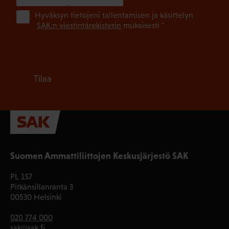
(Pa
Hyväksyn tietojeni tallentamisen ja käsittelyn
SAK:n viestintärekisterin
mukaisesti *
Tilaa
Suomen Ammattiliittojen Keskusjärjestö SAK
PL 157
Pitkänsillanranta 3
00530 Helsinki
020 774 000
sak@sak.fi