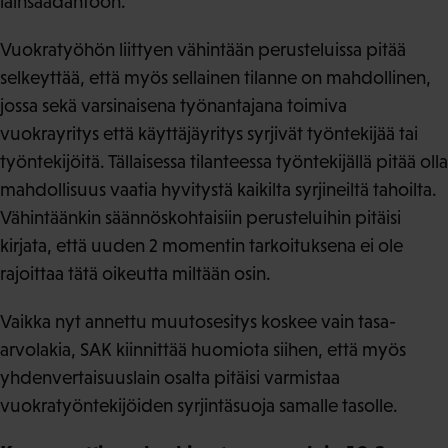
lainsäädäntöön.
Vuokratyöhön liittyen vähintään perusteluissa pitää
selkeyttää, että myös sellainen tilanne on mahdollinen,
jossa sekä varsinaisena työnantajana toimiva
vuokrayritys että käyttäjäyritys syrjivät työntekijää tai
työntekijöitä. Tällaisessa tilanteessa työntekijällä pitää olla
mahdollisuus vaatia hyvitystä kaikilta syrjineiltä tahoilta.
Vähintäänkin säännöskohtaisiin perusteluihin pitäisi
kirjata, että uuden 2 momentin tarkoituksena ei ole
rajoittaa tätä oikeutta miltään osin.
Vaikka nyt annettu muutosesitys koskee vain tasa-
arvolakia, SAK kiinnittää huomiota siihen, että myös
yhdenvertaisuuslain osalta pitäisi varmistaa
vuokratyöntekijöiden syrjintäsuoja samalle tasolle.