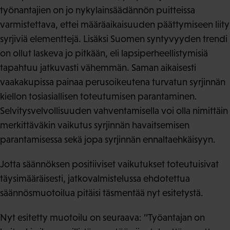
työnantajien on jo nykylainsäädännön puitteissa
varmistettava, ettei määräaikaisuuden päättymiseen liity
syrjiviä elementtejä. Lisäksi Suomen syntyvyyden trendi
on ollut laskeva jo pitkään, eli lapsiperheellistymisiä
tapahtuu jatkuvasti vähemmän. Saman aikaisesti
vaakakupissa painaa perusoikeutena turvatun syrjinnän
kiellon tosiasiallisen toteutumisen parantaminen.
Selvitysvelvollisuuden vahventamisella voi olla nimittäin
merkittäväkin vaikutus syrjinnän havaitsemisen
parantamisessa sekä jopa syrjinnän ennaltaehkäisyyn.
Jotta säännöksen positiiviset vaikutukset toteutuisivat
täysimääräisesti, jatkovalmistelussa ehdotettua
säännösmuotoilua pitäisi täsmentää nyt esitetystä.
Nyt esitetty muotoilu on seuraava: ’’Työantajan on