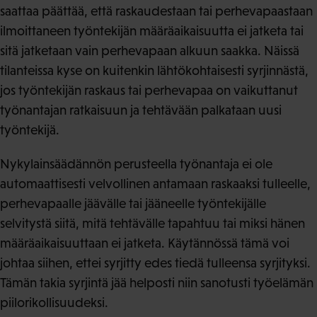
saattaa päättää, että raskaudestaan tai perhevapaastaan
ilmoittaneen työntekijän määräaikaisuutta ei jatketa tai
sitä jatketaan vain perhevapaan alkuun saakka. Näissä
tilanteissa kyse on kuitenkin lähtökohtaisesti syrjinnästä,
jos työntekijän raskaus tai perhevapaa on vaikuttanut
työnantajan ratkaisuun ja tehtävään palkataan uusi
työntekijä.
Nykylainsäädännön perusteella työnantaja ei ole
automaattisesti velvollinen antamaan raskaaksi tulleelle,
perhevapaalle jäävälle tai jääneelle työntekijälle
selvitystä siitä, mitä tehtävälle tapahtuu tai miksi hänen
määräaikaisuuttaan ei jatketa. Käytännössä tämä voi
johtaa siihen, ettei syrjitty edes tiedä tulleensa syrjityksi.
Tämän takia syrjintä jää helposti niin sanotusti työelämän
piilorikollisuudeksi.