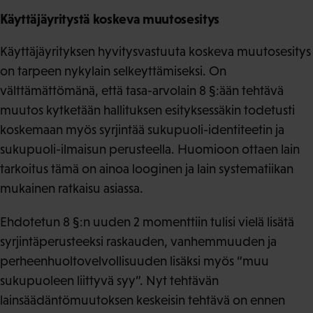
Käyttäjäyritystä koskeva muutosesitys
Käyttäjäyrityksen hyvitysvastuuta koskeva muutosesitys
on tarpeen nykylain selkeyttämiseksi. On
välttämättömänä, että tasa-arvolain 8 §:ään tehtävä
muutos kytketään hallituksen esityksessäkin todetusti
koskemaan myös syrjintää sukupuoli-identiteetin ja
sukupuoli-ilmaisun perusteella. Huomioon ottaen lain
tarkoitus tämä on ainoa looginen ja lain systematiikan
mukainen ratkaisu asiassa.
Ehdotetun 8 §:n uuden 2 momenttiin tulisi vielä lisätä
syrjintäperusteeksi raskauden, vanhemmuuden ja
perheenhuoltovelvollisuuden lisäksi myös “muu
sukupuoleen liittyvä syy”. Nyt tehtävän
lainsäädäntömuutoksen keskeisin tehtävä on ennen