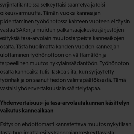
syrjintätilanteissa selkeyttäisi sääntelyä ja loisi
oikeusvarmuutta. Tämän vuoksi kanneajan
pidentäminen työhönotossa kahteen vuoteen ei täysin
vastaa SAK:n ja muiden palkansaajakeskusjärjestöjen
esityksiä tasa-arvolain muutostarpeista kanneaikojen
osalta. Tästä huolimatta kahden vuoden kanneajan
ulottaminen työhönottoon on välttämätön ja
tarpeellinen muutos nykylainsäädäntöön. Työhönoton
osalta kanneaika tulisi laskea siitä, kun syrjäytetty
työnhakija on saanut tiedon valintapäätöksestä. Tämä
vastaisi yhdenvertaisuuslain sääntelytapaa.
Yhdenvertaisuus- ja tasa-arvolautakunnan käsittelyn
vaikutus kanneaikaan
Esitys on ehdottomasti kannatettava muutos nykytilaan.
Tästä huolimatta esitys kanneajan keskeyttävästä