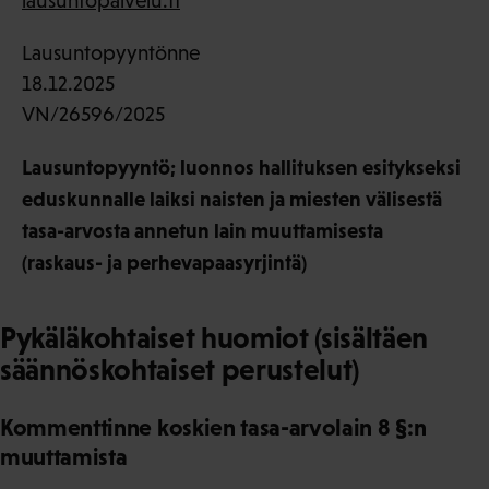
lausuntopalvelu.fi
Lausuntopyyntönne
18.12.2025
VN/26596/2025
Lausuntopyyntö; luonnos hallituksen esitykseksi
eduskunnalle laiksi naisten ja miesten välisestä
tasa-arvosta annetun lain muuttamisesta
(raskaus- ja perhevapaasyrjintä)
Pykäläkohtaiset huomiot (sisältäen
säännöskohtaiset perustelut)
Kommenttinne koskien tasa-arvolain 8 §:n
muuttamista