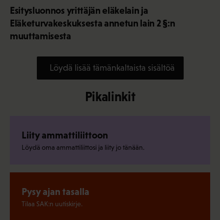
Esitysluonnos yrittäjän eläkelain ja
Eläketurvakeskuksesta annetun lain 2 §:n
muuttamisesta
Löydä lisää tämänkaltaista sisältöä
Pikalinkit
Liity ammattiliittoon
Löydä oma ammattiliittosi ja liity jo tänään.
Pysy ajan tasalla
Tilaa SAK:n uutiskirje.