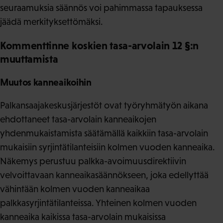
seuraamuksia säännös voi pahimmassa tapauksessa
jäädä merkityksettömäksi.
Kommenttinne koskien tasa-arvolain 12 §:n
muuttamista
Muutos kanneaikoihin
Palkansaajakeskusjärjestöt ovat työryhmätyön aikana
ehdottaneet tasa-arvolain kanneaikojen
yhdenmukaistamista säätämällä kaikkiin tasa-arvolain
mukaisiin syrjintätilanteisiin kolmen vuoden kanneaika.
Näkemys perustuu palkka-avoimuusdirektiivin
velvoittavaan kanneaikasäännökseen, joka edellyttää
vähintään kolmen vuoden kanneaikaa
palkkasyrjintätilanteissa. Yhteinen kolmen vuoden
kanneaika kaikissa tasa-arvolain mukaisissa