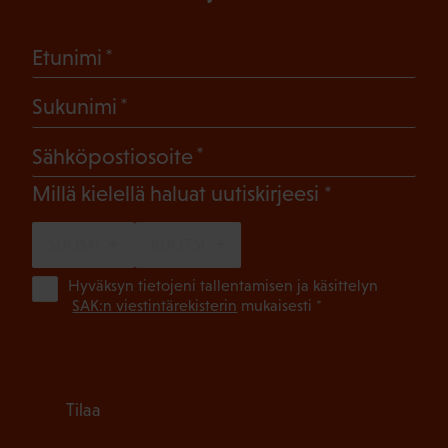
(Pakollinen)
Etunimi
(Pakollinen)
Sukunimi
(Pakollinen)
Sähköpostiosoite
(Pakollinen)
Millä kielellä haluat uutiskirjeesi
SUOMI
RUOTSI
(Pa
Hyväksyn tietojeni tallentamisen ja käsittelyn
SAK:n viestintärekisterin
mukaisesti *
Tilaa