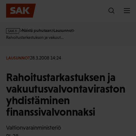
Hyppää
sisältöön
s
Näistä puhutaan
Lausunnot
a
Rahoitustarkastuksen ja vakuut…
k
·
f
28.3.2008 14:24
LAUSUNNOT
i
Rahoitustarkastuksen ja
vakuutusvalvontaviraston
yhdistäminen
finanssivalvonnaksi
Valtionvarainministeriö