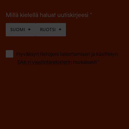
(
Millä kielellä haluat uutiskirjeesi
P
SUOMI
RUOTSI
a
k
o
(
Hyväksyn tietojeni tallentamisen ja käsittelyn
P
l
SAK:n viestintärekisterin
mukaisesti *
a
l
k
i
o
n
l
e
l
i
n
n
)
e