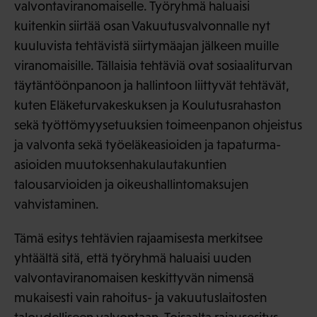
valvontaviranomaiselle. Työryhmä haluaisi
kuitenkin siirtää osan Vakuutusvalvonnalle nyt
kuuluvista tehtävistä siirtymäajan jälkeen muille
viranomaisille. Tällaisia tehtäviä ovat sosiaaliturvan
täytäntöönpanoon ja hallintoon liittyvät tehtävät,
kuten Eläketurvakeskuksen ja Koulutusrahaston
sekä työttömyysetuuksien toimeenpanon ohjeistus
ja valvonta sekä työeläkeasioiden ja tapaturma-
asioiden muutoksenhakulautakuntien
talousarvioiden ja oikeushallintomaksujen
vahvistaminen.
Tämä esitys tehtävien rajaamisesta merkitsee
yhtäältä sitä, että työryhmä haluaisi uuden
valvontaviranomaisen keskittyvän nimensä
mukaisesti vain rahoitus- ja vakuutuslaitosten