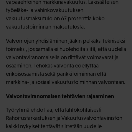
vapaaehtoinen markkinavakuutus. Lakisääteisen
työeläke- ja vahinkovakuutuksen
vakuutusmaksutulo on 67 prosenttia koko
vakuutustoiminnan maksutulosta.
Valvontojen yhdistäminen jääkin pelkäksi tekniseksi
toimeksi, jos samalla ei huolehdita siitä, että uudella
valvontaviranomaisella on riittävät voimavarat ja
osaaminen. Tehokas valvonta edellyttää
erikoisosaamista sekä pankkitoiminnan että
markkina- ja sosiaalivakuutustoiminnan valvontaan.
Valvontaviranomaisen tehtävien rajaaminen
Työryhmä ehdottaa, että lähtökohtaisesti
Rahoitustarkastuksen ja Vakuutusvalvontaviraston
kaikki nykyiset tehtävät siirretään uudelle