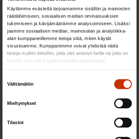
prosessissa tapahtuvan jälkikäteisvalvonnan piiriin.
Käytämme evästeitä tarjoamamme sisällön ja mainosten
Tällainen jälkikäteisvalvonta ei ole kattavaa, sillä vain
räätälöimiseen, sosiaalisen median ominaisuuksien
osa päätökseen tyytymättömistä valittaa ja
tukemiseen ja kävijämäärämme analysoimiseen. Lisäksi
pääsääntöisesti vain hylkäyksistä valitetaan.
jaamme sosiaalisen median, mainosalan ja analytiikka-
alan kumppaneillemme tietoja siitä, miten käytät
Sekä työttömyyskassat että Kelan paikallistoimistot
sivustoamme. Kumppanimme voivat yhdistää näitä
tekevät merkittävän osan etuuspäätöksistään
tietoja muihin tietoihin, joita olet antanut heille tai joita on
työvoimaviranomaisten antamien sitovien
kerätty, kun olet käyttänyt heidän palvelujaan.
työvoimapoliittisten lausuntojen perusteella.
Työvoimatoimistojen ja työvoimatoimikuntien
Suostumuksen
Välttämätön
valinta
linjan yhtenäisyyden ja lainmukaisuuden valvonta
on nykyään työ- ja elinkeinoministeriön vastuulla,
mutta se kaipaisi mitä ilmeisimmin tehostamista.
Mieltymykset
Ruotsissa uudistettiin työttömyysvakuutuksen
Tilastot
valvonta vuoden 2004 alusta, ja perustettiin
erillinen työttömyysvakuutuksen