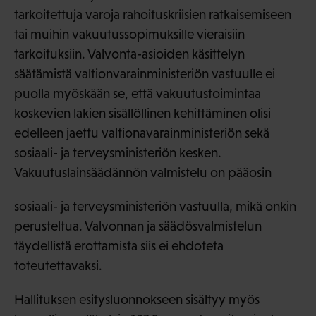
tarkoitettuja varoja rahoituskriisien ratkaisemiseen
tai muihin vakuutussopimuksille vieraisiin
tarkoituksiin. Valvonta-asioiden käsittelyn
säätämistä valtionvarainministeriön vastuulle ei
puolla myöskään se, että vakuutustoimintaa
koskevien lakien sisällöllinen kehittäminen olisi
edelleen jaettu valtionavarainministeriön sekä
sosiaali- ja terveysministeriön kesken.
Vakuutuslainsäädännön valmistelu on pääosin
sosiaali- ja terveysministeriön vastuulla, mikä onkin
perusteltua. Valvonnan ja säädösvalmistelun
täydellistä erottamista siis ei ehdoteta
toteutettavaksi.
Hallituksen esitysluonnokseen sisältyy myös