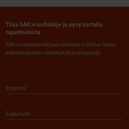
Tilaa SAK:n uutiskirje ja pysy kartalla
tapahtumista
SAK:n uutiskirje tarjoaa viikottain tutkittua tietoa,
asiantuntijoiden näkemyksiä ja analyysejä.
(
Etunimi
P
a
(
Sukunimi
k
P
o