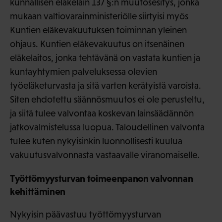
kunnallisen eläkelain 137 §:n muutosesitys, jonka
mukaan valtiovarainministeriölle siirtyisi myös
Kuntien eläkevakuutuksen toiminnan yleinen
ohjaus. Kuntien eläkevakuutus on itsenäinen
eläkelaitos, jonka tehtävänä on vastata kuntien ja
kuntayhtymien palveluksessa olevien
työeläketurvasta ja sitä varten kerätyistä varoista.
Siten ehdotettu säännösmuutos ei ole perusteltu,
ja siitä tulee valvontaa koskevan lainsäädännön
jatkovalmistelussa luopua. Taloudellinen valvonta
tulee kuten nykyisinkin luonnollisesti kuulua
vakuutusvalvonnasta vastaavalle viranomaiselle.
Työttömyysturvan toimeenpanon valvonnan
kehittäminen
Nykyisin päävastuu työttömyysturvan