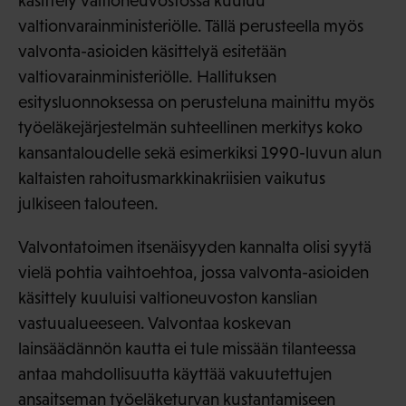
käsittely valtioneuvostossa kuuluu
valtionvarainministeriölle. Tällä perusteella myös
valvonta-asioiden käsittelyä esitetään
valtiovarainministeriölle. Hallituksen
esitysluonnoksessa on perusteluna mainittu myös
työeläkejärjestelmän suhteellinen merkitys koko
kansantaloudelle sekä esimerkiksi 1990-luvun alun
kaltaisten rahoitusmarkkinakriisien vaikutus
julkiseen talouteen.
Valvontatoimen itsenäisyyden kannalta olisi syytä
vielä pohtia vaihtoehtoa, jossa valvonta-asioiden
käsittely kuuluisi valtioneuvoston kanslian
vastuualueeseen. Valvontaa koskevan
lainsäädännön kautta ei tule missään tilanteessa
antaa mahdollisuutta käyttää vakuutettujen
ansaitseman työeläketurvan kustantamiseen