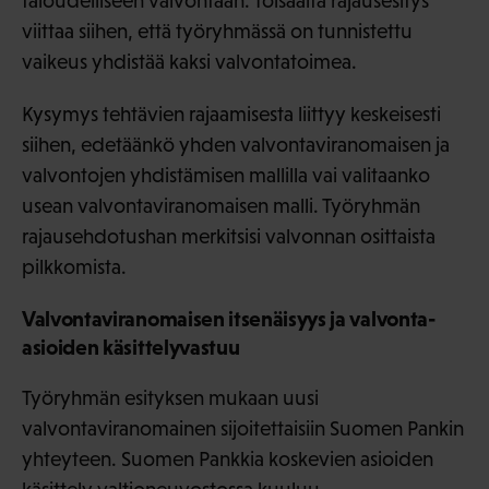
taloudelliseen valvontaan. Toisaalta rajausesitys
viittaa siihen, että työryhmässä on tunnistettu
vaikeus yhdistää kaksi valvontatoimea.
Kysymys tehtävien rajaamisesta liittyy keskeisesti
siihen, edetäänkö yhden valvontaviranomaisen ja
valvontojen yhdistämisen mallilla vai valitaanko
usean valvontaviranomaisen malli. Työryhmän
rajausehdotushan merkitsisi valvonnan osittaista
pilkkomista.
Valvontaviranomaisen itsenäisyys ja valvonta-
asioiden käsittelyvastuu
Työryhmän esityksen mukaan uusi
valvontaviranomainen sijoitettaisiin Suomen Pankin
yhteyteen. Suomen Pankkia koskevien asioiden