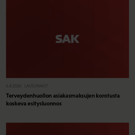
6.8.2026
LAUSUNNOT
Terveydenhuollon asiakasmaksujen korotusta
koskeva esitysluonnos