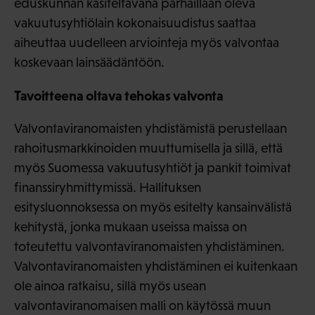
eduskunnan käsiteltävänä parhaillaan oleva
vakuutusyhtiölain kokonaisuudistus saattaa
aiheuttaa uudelleen arviointeja myös valvontaa
koskevaan lainsäädäntöön.
Tavoitteena oltava tehokas valvonta
Valvontaviranomaisten yhdistämistä perustellaan
rahoitusmarkkinoiden muuttumisella ja sillä, että
myös Suomessa vakuutusyhtiöt ja pankit toimivat
finanssiryhmittymissä. Hallituksen
esitysluonnoksessa on myös esitelty kansainvälistä
kehitystä, jonka mukaan useissa maissa on
toteutettu valvontaviranomaisten yhdistäminen.
Valvontaviranomaisten yhdistäminen ei kuitenkaan
ole ainoa ratkaisu, sillä myös usean
valvontaviranomaisen malli on käytössä muun