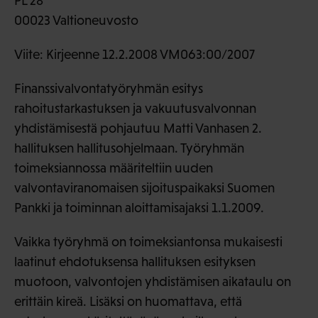
PL 28
00023 Valtioneuvosto
Viite: Kirjeenne 12.2.2008 VM063:00/2007
Finanssivalvontatyöryhmän esitys
rahoitustarkastuksen ja vakuutusvalvonnan
yhdistämisestä pohjautuu Matti Vanhasen 2.
hallituksen hallitusohjelmaan. Työryhmän
toimeksiannossa määriteltiin uuden
valvontaviranomaisen sijoituspaikaksi Suomen
Pankki ja toiminnan aloittamisajaksi 1.1.2009.
Vaikka työryhmä on toimeksiantonsa mukaisesti
laatinut ehdotuksensa hallituksen esityksen
muotoon, valvontojen yhdistämisen aikataulu on
erittäin kireä. Lisäksi on huomattava, että