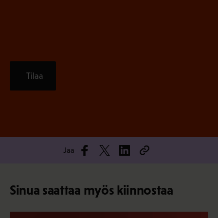
n
)
Tilaa
Jaa
Sinua saattaa myös kiinnostaa