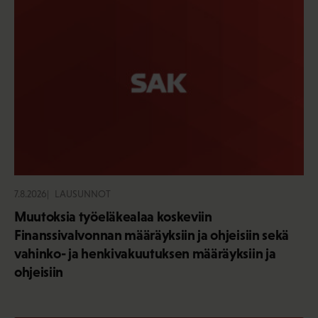
7.8.2026
LAUSUNNOT
Muutoksia työeläkealaa koskeviin
Finanssivalvonnan määräyksiin ja ohjeisiin sekä
vahinko- ja henkivakuutuksen määräyksiin ja
ohjeisiin