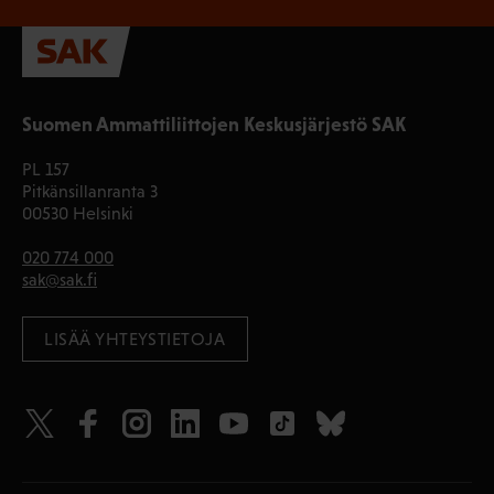
Suomen Ammattiliittojen Keskusjärjestö SAK
PL 157
Pitkänsillanranta 3
00530 Helsinki
020 774 000
sak@sak.fi
LISÄÄ YHTEYSTIETOJA