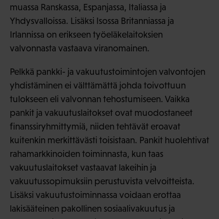
muassa Ranskassa, Espanjassa, Italiassa ja
Yhdysvalloissa. Lisäksi Isossa Britanniassa ja
Irlannissa on erikseen työeläkelaitoksien
valvonnasta vastaava viranomainen.
Pelkkä pankki- ja vakuutustoimintojen valvontojen
yhdistäminen ei välttämättä johda toivottuun
tulokseen eli valvonnan tehostumiseen. Vaikka
pankit ja vakuutuslaitokset ovat muodostaneet
finanssiryhmittymiä, niiden tehtävät eroavat
kuitenkin merkittävästi toisistaan. Pankit huolehtivat
rahamarkkinoiden toiminnasta, kun taas
vakuutuslaitokset vastaavat lakeihin ja
vakuutussopimuksiin perustuvista velvoitteista.
Lisäksi vakuutustoiminnassa voidaan erottaa
lakisääteinen pakollinen sosiaalivakuutus ja