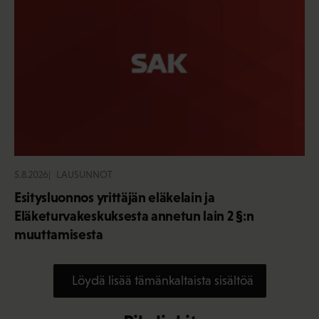
5.8.2026
LAUSUNNOT
Esitysluonnos yrittäjän eläkelain ja
Eläketurvakeskuksesta annetun lain 2 §:n
muuttamisesta
Löydä lisää tämänkaltaista sisältöä