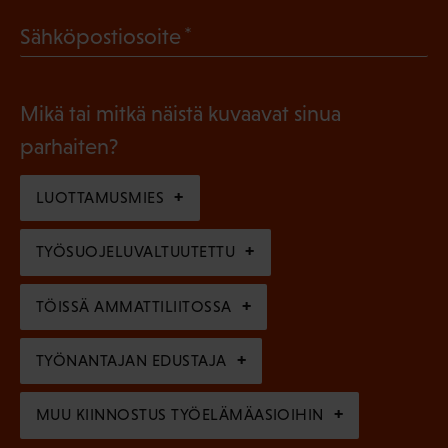
a
l
(
Sähköpostiosoite
k
l
P
o
i
a
l
Mikä tai mitkä näistä kuvaavat sinua
n
k
l
parhaiten?
e
o
i
n
l
LUOTTAMUSMIES
n
)
l
e
TYÖSUOJELUVALTUUTETTU
i
n
n
)
TÖISSÄ AMMATTILIITOSSA
e
n
TYÖNANTAJAN EDUSTAJA
)
MUU KIINNOSTUS TYÖELÄMÄASIOIHIN