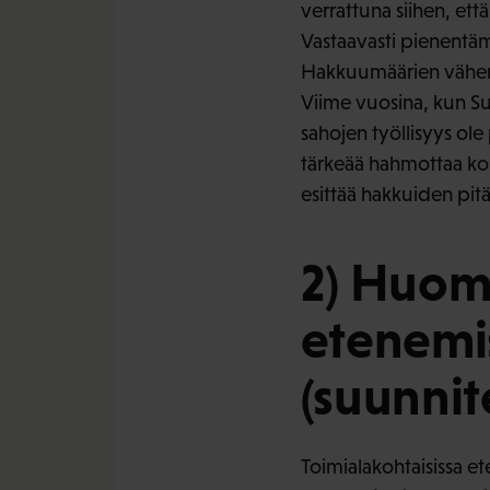
verrattuna siihen, ett
Vastaavasti pienentäm
Hakkuumäärien vähene
Viime vuosina, kun Su
sahojen työllisyys ole
tärkeää hahmottaa koko
esittää hakkuiden pitä
2) Huomi
etenemi
(suunnit
Toimialakohtaisissa e