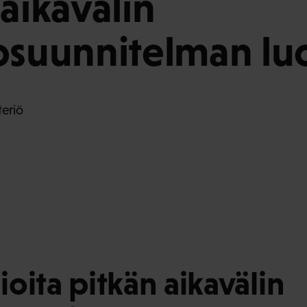
 aikavälin
osuunnitelman l
teriö
oita pitkän aikavälin