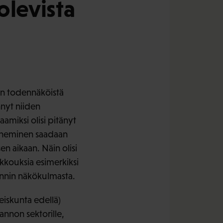
olevista
an todennäköistä
nyt niiden
amiksi olisi pitänyt
peneminen saadaan
en aikaan. Näin olisi
ikkouksia esimerkiksi
innin näkökulmasta.
eiskunta edellä)
nnon sektorille,