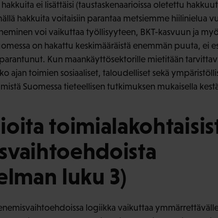
ä hakkuita ei lisättäisi (taustaskenaarioissa oletettu hakk
ällä hakkuita voitaisiin parantaa metsiemme hiilinielua v
minen voi vaikuttaa työllisyyteen, BKT-kasvuun ja my
omessa on hakattu keskimääräistä enemmän puuta, ei esi
 parantunut. Kun maankäyttösektorille mietitään tarvittavi
 ajan toimien sosiaaliset, taloudelliset sekä ympäristöll
mistä Suomessa tieteellisen tutkimuksen mukaisella kestäv
oita toimialakohtaisis
svaihtoehdoista
elman luku 3)
tenemisvaihtoehdoissa logiikka vaikuttaa ymmärrettävälle