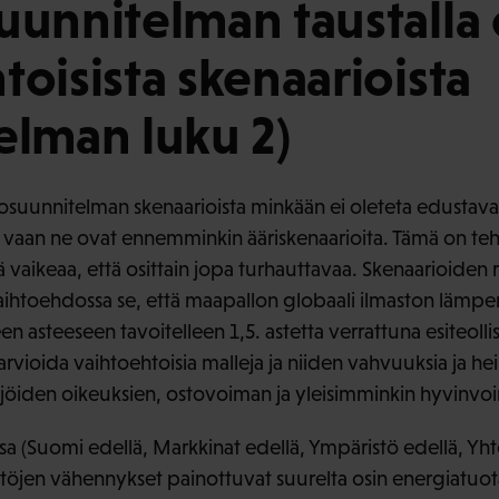
uunnitelman taustalla 
toisista skenaarioista
elman luku 2)
stosuunnitelman skenaarioista minkään ei oleteta edustav
vaan ne ovat ennemminkin ääriskenaarioita. Tämä on teh
aikeaa, että osittain jopa turhauttavaa. Skenaarioiden ra
ä vaihtoehdossa se, että maapallon globaali ilmaston läm
n asteeseen tavoitelleen 1,5. astetta verrattuna esiteollis
vioida vaihtoehtoisia malleja ja niiden vahvuuksia ja he
ijöiden oikeuksien, ostovoiman ja yleisimminkin hyvinvo
issa (Suomi edellä, Markkinat edellä, Ympäristö edellä, Yht
jen vähennykset painottuvat suurelta osin energiatuota