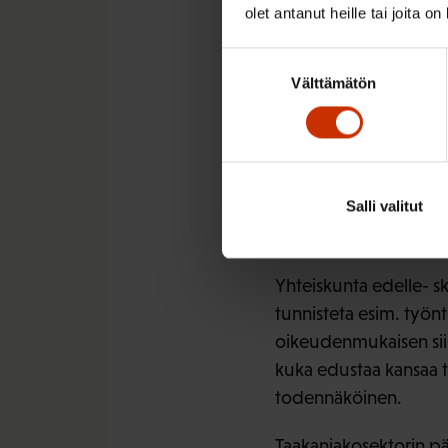
keskeistä kysymystä Y
olet antanut heille tai joita o
Suomessa, jossa vihreä
Suostumuksen
kemianteollisuudessa, 
Välttämätön
valinta
oikeudenmukaisen siirt
riittävyydestä murrok
2035. Vaikka tämä olisi
vaikutukset erityisesti
Salli valitut
tukea alan työntekijöil
talouteen.
Yhteiskunta edelle- ske
tunnisteta esim. työnt
oikeudenmukaisen siir
kuka edustaa kansaa tä
todennäköinen.
Taakanjakosektorin p