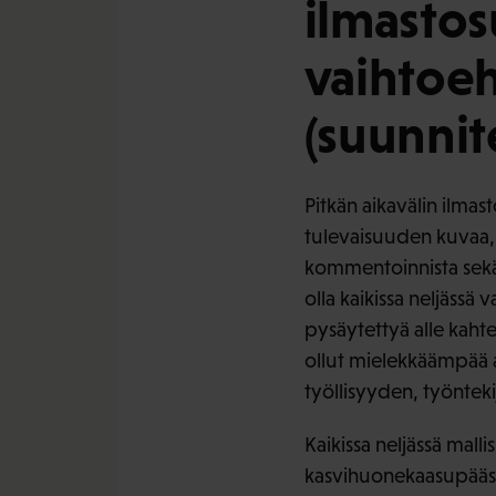
ilmastos
vaihtoeh
(suunnit
Pitkän aikavälin ilma
tulevaisuuden kuvaa, 
kommentoinnista sekä v
olla kaikissa neljäss
pysäytettyä alle kahtee
ollut mielekkäämpää ar
työllisyyden, työntek
Kaikissa neljässä mall
kasvihuonekaasupäästö