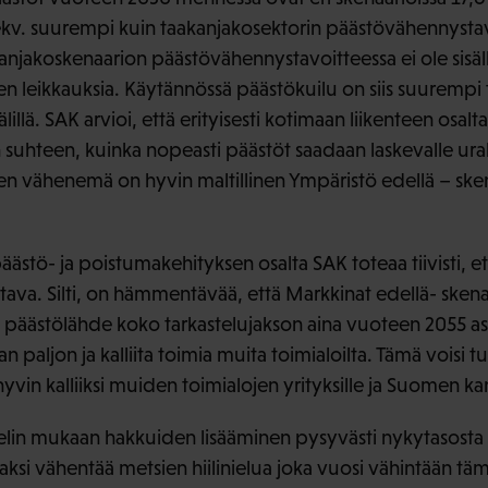
ekv. suurempi kuin taakanjakosektorin päästövähennystav
kanjakoskenaarion päästövähennystavoitteessa ei ole sisäl
en leikkauksia. Käytännössä päästökuilu on siis suurempi 
illä. SAK arvioi, että erityisesti kotimaan liikenteen osalt
suhteen, kuinka nopeasti päästöt saadaan laskevalle urall
n vähenemä on hyvin maltillinen Ympäristö edellä – ske
ästö- ja poistumakehityksen osalta SAK toteaa tiivisti, e
tava. Silti, on hämmentävää, että Markkinat edellä- skena
päästölähde koko tarkastelujakson aina vuoteen 2055 asti.
 paljon ja kalliita toimia muita toimialoilta. Tämä voisi tu
hyvin kalliiksi muiden toimialojen yrityksille ja Suomen k
in mukaan hakkuiden lisääminen pysyvästi nykytasosta 
i vähentää metsien hiilinielua joka vuosi vähintään tä