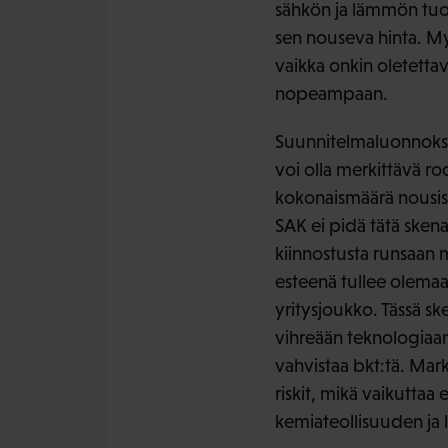
sähkön ja lämmön tuot
sen nouseva hinta. My
vaikka onkin oletetta
nopeampaan.
Suunnitelmaluonnoksess
voi olla merkittävä r
kokonaismäärä nousis
SAK ei pidä tätä skena
kiinnostusta runsaan 
esteenä tullee olemaan
yritysjoukko. Tässä sk
vihreään teknologiaan 
vahvistaa bkt:tä. Mark
riskit, mikä vaikuttaa
kemiateollisuuden ja 