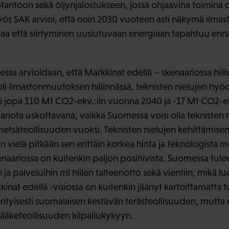
antoon sekä öljynjalostukseen, jossa ohjaavina toimina
ös SAK arvioi, että noin 2030 vuoteen asti näkymä ilmas
vaa että siirtyminen uusiutuvaan energiaan tapahtuu enn
a arvioidaan, että Markkinat edellä – skenaariossa hiilid
ooli ilmastonmuutoksen hillinnässä, teknisten nielujen hy
i jopa 110 Mt CO2-ekv.:iin vuonna 2040 ja -17 Mt CO2-e
ariota uskottavana, vaikka Suomessa voisi olla teknisten 
metsäteollisuuden vuoksi. Teknisten nielujen kehittämis
 vielä pitkään sen erittäin korkea hinta ja teknologista m
enaariossa on kuitenkin paljon positiivista. Suomessa tul
ja palveluihin ml hiilen talteenotto sekä vientiin, mikä lu
kinat edellä -visiossa on kuitenkin jäänyt kartoittamatta 
 erityisesti suomalaisen kestävän terästeollisuuden, mutt
lääketeollisuuden kilpailukykyyn.