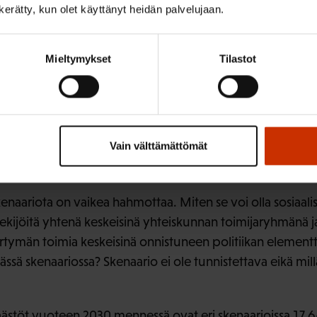
mpäristö edellä -vision onnistumisen kannalta ei pohdita 
n kerätty, kun olet käyttänyt heidän palvelujaan.
 siirtymä on jo käynnissä mm. energiasektorilla ja teräs, p
ei ole linjattu juuri lainkaan työntekijöiden tarpeet tunni
Mieltymykset
Tilastot
ymän toimista, kuten työntekijöiden tieto-taito- tason ja
sessa. Maankäyttösektorin arvioidaan olevan jopa -31 M
 ympäristöllisesti ja biodiversiteetin kannalta erittäin hyv
 paperi- ja sahateollisuuden työllisyyteen olisi niin suuret, 
Vain välttämättömät
tä ja niiltä alueilta, missä metsäteollisuus tuottaa erityise
naariota on vaikea hahmottaa. Miten se voi olla sosiaalisest
ekijöitä yhtenä keskeisinä yhteiskunnan toimijaryhmänä ja
tymän toimia keskeisinä onnistuneen politiikan elementt
ssä skenaariossa? Skenaario ei ole tunnistettava eikä mill
äästöt vuoteen 2030 mennessä ovat eri skenaarioissa 17,