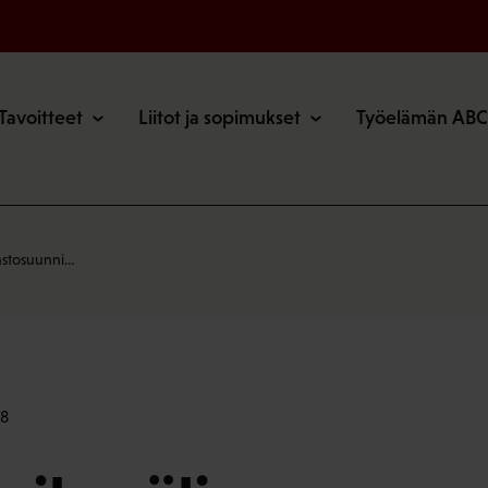
o
Tavoitteet
Liitot ja sopimukset
Työelämän ABC
mastosuunni…
48