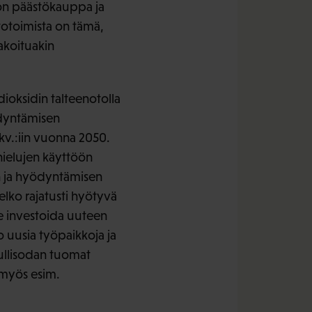
 on päästökauppa ja
totoimista on tämä,
akoituakin
ioksidin talteenotolla
ödyntämisen
kv.:iin vuonna 2050.
nielujen käyttöön
en ja hyödyntämisen
elko rajatusti hyötyvä
ee investoida uuteen
o uusia työpaikkoja ja
tullisodan tuomat
a myös esim.