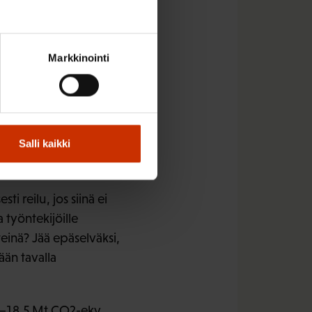
lainkaan. Esimerkiksi
aperi- ja
stavista
Markkinointi
 sosiaaliturvan
t CO2-ekv. nettonielu
ä skenaario,
että visio saisi tuskin
Salli kaikki
n paljon lisäarvoa
i reilu, jos siinä ei
 työntekijöille
einä? Jää epäselväksi,
ään tavalla
6–18,5 Mt CO2-ekv,