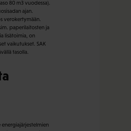
uutaso 80 m3 vuodessa).
uosisadan ajan.
ös verokertymään.
m. paperilaitosten ja
a lisätoimia, on
iset vaikutukset. SAK
ällä tasolla.
ta
 energiajärjestelmien