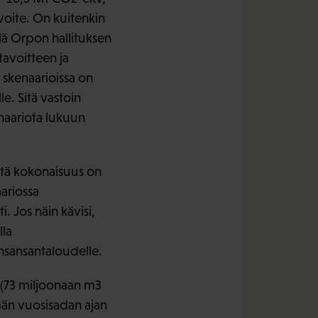
oite. On kuitenkin
lä Orpon hallituksen
tavoitteen ja
a skenaarioissa on
e. Sitä vastoin
naariota lukuun
ttä kokonaisuus on
ariossa
 Jos näin kävisi,
lla
ansansantaloudelle.
(73 miljoonaan m3
män vuosisadan ajan