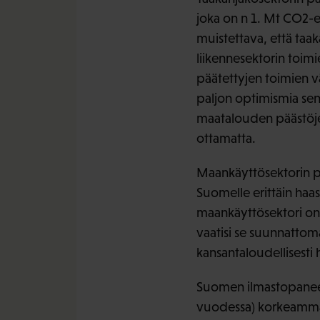
joka on n 1. Mt CO2-
muistettava, että taa
liikennesektorin toimi
päätettyjen toimien väl
paljon optimismia sen 
maatalouden päästöje
ottamatta.
Maankäyttösektorin pä
Suomelle erittäin haas
maankäyttösektori on 
vaatisi se suunnattoman
kansantaloudellisesti 
Suomen ilmastopaneel
vuodessa) korkeammaks