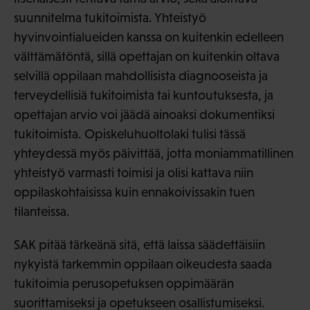
suunnitelma tukitoimista. Yhteistyö
hyvinvointialueiden kanssa on kuitenkin edelleen
välttämätöntä, sillä opettajan on kuitenkin oltava
selvillä oppilaan mahdollisista diagnooseista ja
terveydellisiä tukitoimista tai kuntoutuksesta, ja
opettajan arvio voi jäädä ainoaksi dokumentiksi
tukitoimista. Opiskeluhuoltolaki tulisi tässä
yhteydessä myös päivittää, jotta moniammatillinen
yhteistyö varmasti toimisi ja olisi kattava niin
oppilaskohtaisissa kuin ennakoivissakin tuen
tilanteissa.
SAK pitää tärkeänä sitä, että laissa säädettäisiin
nykyistä tarkemmin oppilaan oikeudesta saada
tukitoimia perusopetuksen oppimäärän
suorittamiseksi ja opetukseen osallistumiseksi.