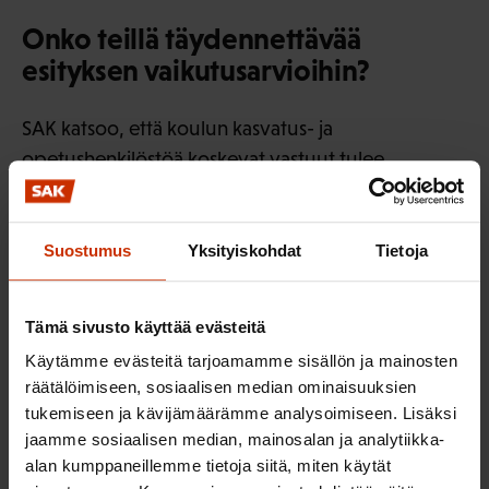
Onko teillä täydennettävää
esityksen vaikutusarvioihin?
SAK katsoo, että koulun kasvatus- ja
opetushenkilöstöä koskevat vastuut tulee
selkeyttää ja kirjata lakiin. Muutoin ohjeistus jää liian
epäselväksi ja tulkinnanvaraiseksi. Yhdenvertaisen
tuen saamisen toteutumisen kannalta tämä on riski.
Suostumus
Yksityiskohdat
Tietoja
Yhdenvertaisuus vaarantuu myös, mikäli
Tämä sivusto käyttää evästeitä
moniammatillista yhteistyötä ei kehitetä ja
Käytämme evästeitä tarjoamamme sisällön ja mainosten
ylläpidetä. Lapsen oppimisen tuen varmistamisen
räätälöimiseen, sosiaalisen median ominaisuuksien
ja perheiden oikeusturvan vuoksi olisi tärkeää pitää
tukemiseen ja kävijämäärämme analysoimiseen. Lisäksi
kiinni tuen tarpeen arvioinnin ja lapsen
jaamme sosiaalisen median, mainosalan ja analytiikka-
diagnosoinnin moniammatillisesta yhteistyöstä. On
alan kumppaneillemme tietoja siitä, miten käytät
myös varsin selvää, että kelpoisten erityisopettajien