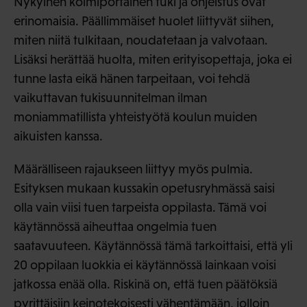
Nykyinen kolmiportainen tuki ja ohjeistus ovat
erinomaisia. Päällimmäiset huolet liittyvät siihen,
miten niitä tulkitaan, noudatetaan ja valvotaan.
Lisäksi herättää huolta, miten erityisopettaja, joka ei
tunne lasta eikä hänen tarpeitaan, voi tehdä
vaikuttavan tukisuunnitelman ilman
moniammatillista yhteistyötä koulun muiden
aikuisten kanssa.
Määrälliseen rajaukseen liittyy myös pulmia.
Esityksen mukaan kussakin opetusryhmässä saisi
olla vain viisi tuen tarpeista oppilasta. Tämä voi
käytännössä aiheuttaa ongelmia tuen
saatavuuteen. Käytännössä tämä tarkoittaisi, että yli
20 oppilaan luokkia ei käytännössä lainkaan voisi
jatkossa enää olla. Riskinä on, että tuen päätöksiä
pyrittäisiin keinotekoisesti vähentämään, jolloin