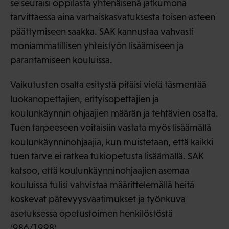
se seuraisi oppilasta yhtenäisenä jatkumona
tarvittaessa aina varhaiskasvatuksesta toisen asteen
päättymiseen saakka. SAK kannustaa vahvasti
moniammatillisen yhteistyön lisäämiseen ja
parantamiseen kouluissa.
Vaikutusten osalta esitystä pitäisi vielä täsmentää
luokanopettajien, erityisopettajien ja
koulunkäynnin ohjaajien määrän ja tehtävien osalta.
Tuen tarpeeseen voitaisiin vastata myös lisäämällä
koulunkäynninohjaajia, kun muistetaan, että kaikki
tuen tarve ei ratkea tukiopetusta lisäämällä. SAK
katsoo, että koulunkäynninohjaajien asemaa
kouluissa tulisi vahvistaa määrittelemällä heitä
koskevat pätevyysvaatimukset ja työnkuva
asetuksessa opetustoimen henkilöstöstä
(986/1998).