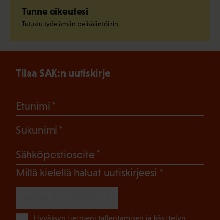
Tunne oikeutesi
Tutustu työelämän pelisääntöihin.
Tilaa SAK:n uutiskirje
(Pakollinen)
Etunimi
(Pakollinen)
Sukunimi
(Pakollinen)
Sähköpostiosoite
(Pakollinen)
Millä kielellä haluat uutiskirjeesi
SUOMI
RUOTSI
(Pa
Hyväksyn tietojeni tallentamisen ja käsittelyn