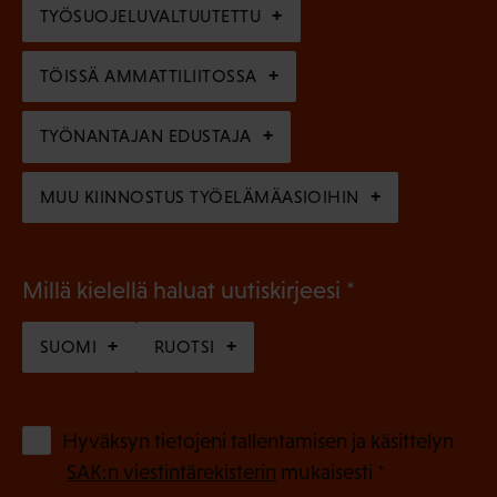
e
TYÖSUOJELUVALTUUTETTU
i
n
n
)
TÖISSÄ AMMATTILIITOSSA
e
n
TYÖNANTAJAN EDUSTAJA
)
MUU KIINNOSTUS TYÖELÄMÄASIOIHIN
(
Millä kielellä haluat uutiskirjeesi
P
SUOMI
RUOTSI
a
k
o
(
Hyväksyn tietojeni tallentamisen ja käsittelyn
P
l
SAK:n viestintärekisterin
mukaisesti *