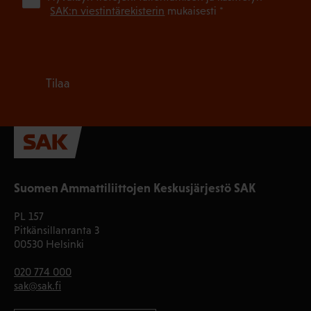
SAK:n viestintärekisterin
mukaisesti *
Tilaa
Suomen Ammattiliittojen Keskusjärjestö SAK
PL 157
Pitkänsillanranta 3
00530 Helsinki
020 774 000
sak@sak.fi