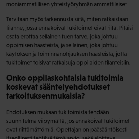
moniammatillisen yhteistyöryhmän ammattilaiset
Tarvitaan myös tarkennusta siitä, miten ratkaistaan
tilanne, jossa ennakoivat tukitoimet eivät riitä. Pitäisi
osata erottaa sellainen tuen tarve, joka johtuu
oppimisen haasteista, ja sellainen, joka johtuu
käytöksen ja toiminnanohjauksen haasteista, jotta
tukitoimet toisivat ratkaisuja oppilaiden tilanteisiin.
Onko oppilaskohtaisia tukitoimia
koskevat sääntelyehdotukset
tarkoituksenmukaisia?
Ehdotuksen mukaan tukitoimista tehdään
suunnitelma viipymättä, jos ennakoivat tukitoimet
ovat riittämättömiä. Opettajan on pääsääntöisesti
itsenäisesti tehtävä tämä arvio, sekä aloittava