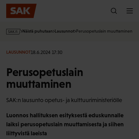
Hyppää
sisältöön
s
Näistä puhutaan
Lausunnot
Perusopetuslain muuttaminen
a
k
·
18.6.2024 17:30
LAUSUNNOT
f
i
Perusopetuslain
muuttaminen
SAK:n lausunto opetus- ja kulttuuriministeriölle
Luonnos hallituksen esityksestä eduskunnalle
laiksi perusopetuslain muuttamisesta ja siihen
liittyvistä laeista