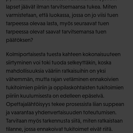
lapset jäävät ilman tarvitsemaansa tukea. Miten
varmistetaan, että luokassa, jossa on jo viisi tuen
tarpeessa olevaa lasta, myös seuraavat tuen
tarpeessa olevat saavat tarvitsemansa tuen
päätöksen?
Kolmiportaisesta tuesta kahteen kokonaisuuteen
siirtyminen voi toki tuoda selkeyttäkin, koska
mahdollisuuksia vääriin ratkaisuihin on yksi
vähemmän, mutta rajan vetäminen ennakoivien
tukitoimien piiriin ja oppilaskohtaisten tukitoimien
piiriin kuulumisesta on edelleen epäselvä.
Opettajalähtöisyys tekee prosessista liian suppean
ja vaarantaa yhdenvertaisuuden toteutumisen.
Tarvitaan myös tarkennusta siitä, miten ratkaistaan
tilanne, jossa ennakoivat tukitoimet eivät riitä.