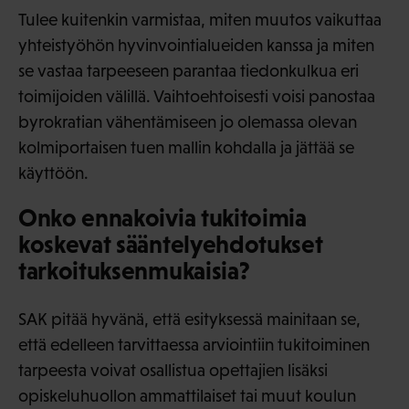
Tulee kuitenkin varmistaa, miten muutos vaikuttaa
yhteistyöhön hyvinvointialueiden kanssa ja miten
se vastaa tarpeeseen parantaa tiedonkulkua eri
toimijoiden välillä. Vaihtoehtoisesti voisi panostaa
byrokratian vähentämiseen jo olemassa olevan
kolmiportaisen tuen mallin kohdalla ja jättää se
käyttöön.
Onko ennakoivia tukitoimia
koskevat sääntelyehdotukset
tarkoituksenmukaisia?
SAK pitää hyvänä, että esityksessä mainitaan se,
että edelleen tarvittaessa arviointiin tukitoiminen
tarpeesta voivat osallistua opettajien lisäksi
opiskeluhuollon ammattilaiset tai muut koulun