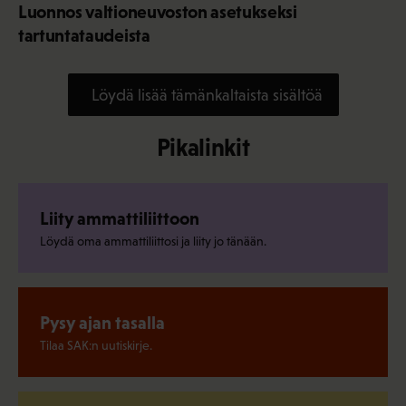
Luonnos valtioneuvoston asetukseksi
tartuntataudeista
Löydä lisää tämänkaltaista sisältöä
Pikalinkit
Liity ammattiliittoon
Löydä oma ammattiliittosi ja liity jo tänään.
Pysy ajan tasalla
Tilaa SAK:n uutiskirje.