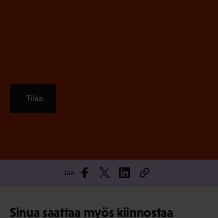
n
)
e
n
)
Tilaa
Jaa
Sinua saattaa myös kiinnostaa