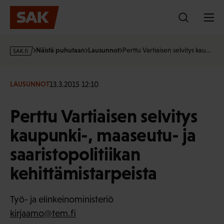
Hyppää
sisältöön
s
Näistä puhutaan
Lausunnot
Perttu Vartiaisen selvitys kau…
a
k
·
13.3.2015 12:10
LAUSUNNOT
f
i
Perttu Vartiaisen selvitys
kaupunki-, maaseutu- ja
saaristopolitiikan
kehittämistarpeista
Työ- ja elinkeinoministeriö
kirjaamo@tem.fi