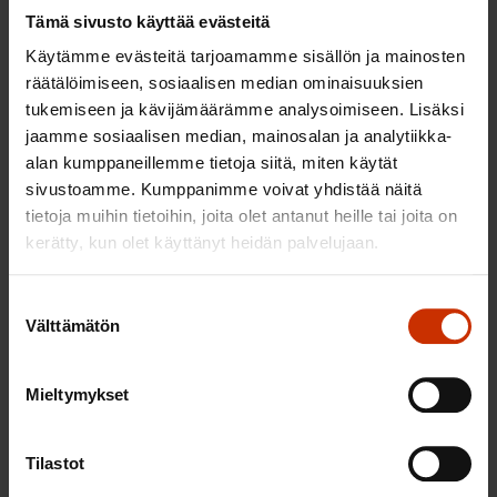
MAL-aiesopimukset ja kasvusopimukset
Tämä sivusto käyttää evästeitä
muutetaan yhdeksi valtion ja kuntien väliseksi
Käytämme evästeitä tarjoamamme sisällön ja mainosten
sopimukseksi.
räätälöimiseen, sosiaalisen median ominaisuuksien
tukemiseen ja kävijämäärämme analysoimiseen. Lisäksi
Kriittisimpien tavoitteiden saavuttamista
jaamme sosiaalisen median, mainosalan ja analytiikka-
kannustetaan taloudellisesti ja vastapainoksi
alan kumppaneillemme tietoja siitä, miten käytät
asetetaan taloudellisia sanktioita, mikäli
sivustoamme. Kumppanimme voivat yhdistää näitä
esimerkiksi kaavoitustavoitteita ei saavuteta.
tietoja muihin tietoihin, joita olet antanut heille tai joita on
Kasvaville kaupunkiseuduilla laaditaan
kerätty, kun olet käyttänyt heidän palvelujaan.
oikeusvaikutteiset seutuyleiskaavat.
Suostumuksen
Valtio perustaa rakennetun ympäristön
Välttämätön
valinta
ministeriön ohjaamaan yhdyskuntarakenteen
politiikkaa.
Mieltymykset
Suomen Ammattiliittojen Keskusjärjestö SAK ry
Tilastot