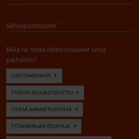
P
o
a
l
(
Sähköpostiosoite
k
l
P
o
i
a
l
Mikä tai mitkä näistä kuvaavat sinua
n
k
l
parhaiten?
e
o
i
n
l
LUOTTAMUSMIES
n
)
l
e
TYÖSUOJELUVALTUUTETTU
i
n
n
)
TÖISSÄ AMMATTILIITOSSA
e
n
TYÖNANTAJAN EDUSTAJA
)