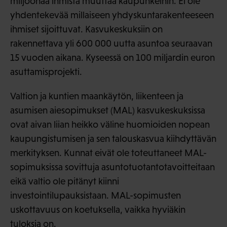
miljoonaa ihmistä muuttaa kaupunkeihin. Ei ole
yhdentekevää millaiseen yhdyskuntarakenteeseen
ihmiset sijoittuvat. Kasvukeskuksiin on
rakennettava yli 600 000 uutta asuntoa seuraavan
15 vuoden aikana. Kyseessä on 100 miljardin euron
asuttamisprojekti.
Valtion ja kuntien maankäytön, liikenteen ja
asumisen aiesopimukset (MAL) kasvukeskuksissa
ovat aivan liian heikko väline huomioiden nopean
kaupungistumisen ja sen talouskasvua kiihdyttävän
merkityksen. Kunnat eivät ole toteuttaneet MAL-
sopimuksissa sovittuja asuntotuotantotavoitteitaan
eikä valtio ole pitänyt kiinni
investointilupauksistaan. MAL-sopimusten
uskottavuus on koetuksella, vaikka hyviäkin
tuloksia on.