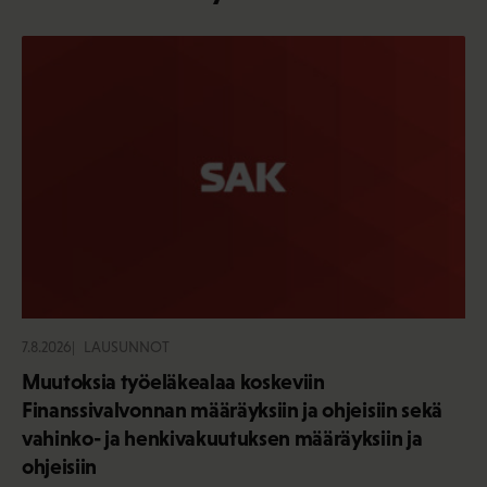
7.8.2026
LAUSUNNOT
Muutoksia työeläkealaa koskeviin
Finanssivalvonnan määräyksiin ja ohjeisiin sekä
vahinko- ja henkivakuutuksen määräyksiin ja
ohjeisiin