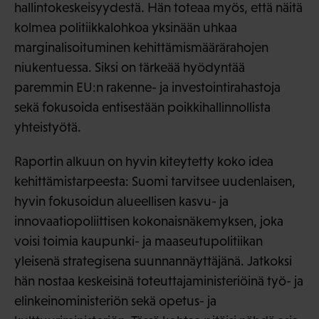
hallintokeskeisyydestä. Hän toteaa myös, että näitä
kolmea politiikkalohkoa yksinään uhkaa
marginalisoituminen kehittämismäärärahojen
niukentuessa. Siksi on tärkeää hyödyntää
paremmin EU:n rakenne- ja investointirahastoja
sekä fokusoida entisestään poikkihallinnollista
yhteistyötä.
Raportin alkuun on hyvin kiteytetty koko idea
kehittämistarpeesta: Suomi tarvitsee uudenlaisen,
hyvin fokusoidun alueellisen kasvu- ja
innovaatiopoliittisen kokonaisnäkemyksen, joka
voisi toimia kaupunki- ja maaseutupolitiikan
yleisenä strategisena suunnannäyttäjänä. Jatkoksi
hän nostaa keskeisinä toteuttajaministeriöinä työ- ja
elinkeinoministeriön sekä opetus- ja