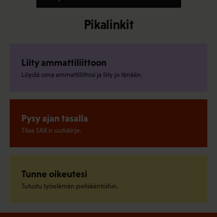
Pikalinkit
Liity ammattiliittoon
Löydä oma ammattiliittosi ja liity jo tänään.
Pysy ajan tasalla
Tilaa SAK:n uutiskirje.
Tunne oikeutesi
Tutustu työelämän pelisääntöihin.