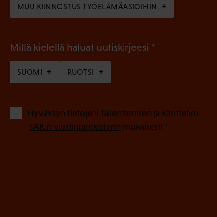
MUU KIINNOSTUS TYÖELÄMÄASIOIHIN
(
Millä kielellä haluat uutiskirjeesi
P
SUOMI
RUOTSI
a
k
o
(
Hyväksyn tietojeni tallentamisen ja käsittelyn
P
l
SAK:n viestintärekisterin
mukaisesti *
a
l
k
i
o
n
l
e
l
i
n