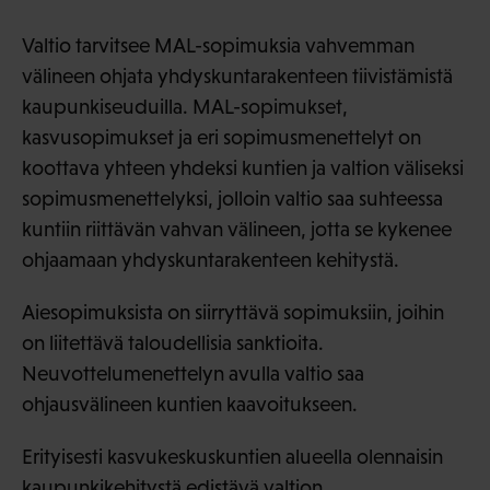
Valtio tarvitsee MAL-sopimuksia vahvemman
välineen ohjata yhdyskuntarakenteen tiivistämistä
kaupunkiseuduilla. MAL-sopimukset,
kasvusopimukset ja eri sopimusmenettelyt on
koottava yhteen yhdeksi kuntien ja valtion väliseksi
sopimusmenettelyksi, jolloin valtio saa suhteessa
kuntiin riittävän vahvan välineen, jotta se kykenee
ohjaamaan yhdyskuntarakenteen kehitystä.
Aiesopimuksista on siirryttävä sopimuksiin, joihin
on liitettävä taloudellisia sanktioita.
Neuvottelumenettelyn avulla valtio saa
ohjausvälineen kuntien kaavoitukseen.
Erityisesti kasvukeskuskuntien alueella olennaisin
kaupunkikehitystä edistävä valtion