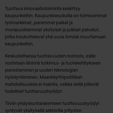
Tuottava innovaatiotoiminta keskittyy
kaupunkeihin. Kaupunkiseuduilla on toimivammat
työmarkkinat, paremmat palkat ja
monipuolisemmat yksityiset ja julkiset palvelut,
jotka houkuttelevat yhä uusia ihmisiä muuttamaan
kaupunkeihin.
Keskusteltaessa tuottavuuden nostosta, esille
nostetaan lähinnä tutkimus- ja tuotekehitykseen
panostaminen ja uuden teknologian
hyödyntäminen. Maankäyttöpolitiikan
mahdollisuuksia ei mainita, vaikka siellä piilevät
todelliset tuottavuushyödyt.
Tiiviin yhdyskuntarakenteen tuottavuushyödyt
syntyvät yksityisellä sektorilla yritysten