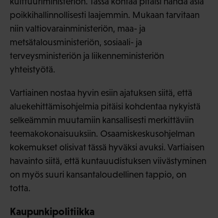
kulttuuriministeriön. Tässä kohtaa pitäisi nähdä asia
poikkihallinnollisesti laajemmin. Mukaan tarvitaan
niin valtiovarainministeriön, maa- ja
metsätalousministeriön, sosiaali- ja
terveysministeriön ja liikenneministeriön
yhteistyötä.
Vartiainen nostaa hyvin esiin ajatuksen siitä, että
aluekehittämisohjelmia pitäisi kohdentaa nykyistä
selkeämmin muutamiin kansallisesti merkittäviin
teemakokonaisuuksiin. Osaamiskeskusohjelman
kokemukset olisivat tässä hyväksi avuksi. Vartiaisen
havainto siitä, että kuntauudistuksen viivästyminen
on myös suuri kansantaloudellinen tappio, on
totta.
Kaupunkipolitiikka