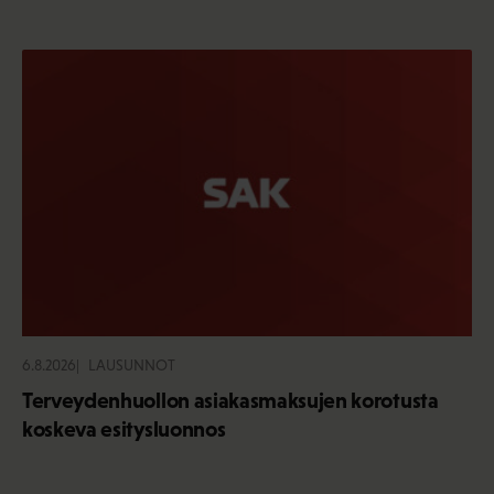
6.8.2026
LAUSUNNOT
Terveydenhuollon asiakasmaksujen korotusta
koskeva esitysluonnos