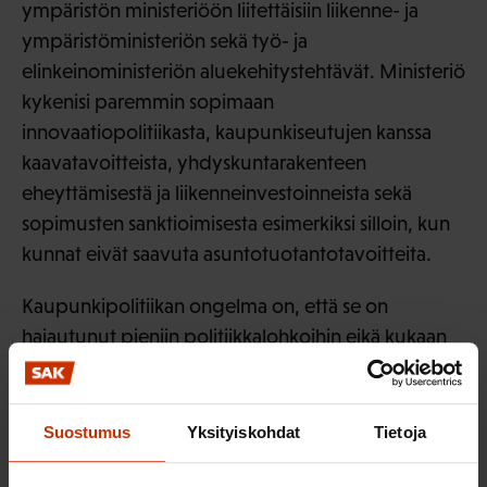
ympäristön ministeriöön liitettäisiin liikenne- ja
ympäristöministeriön sekä työ- ja
elinkeinoministeriön aluekehitystehtävät. Ministeriö
kykenisi paremmin sopimaan
innovaatiopolitiikasta, kaupunkiseutujen kanssa
kaavatavoitteista, yhdyskuntarakenteen
eheyttämisestä ja liikenneinvestoinneista sekä
sopimusten sanktioimisesta esimerkiksi silloin, kun
kunnat eivät saavuta asuntotuotantotavoitteita.
Kaupunkipolitiikan ongelma on, että se on
hajautunut pieniin politiikkalohkoihin eikä kukaan
ohjaa kokonaisuutta riittävän jämäkästi ja sen
vaikuttavinta osaa eli MAL-politiikkaa.
Suostumus
Yksityiskohdat
Tietoja
SAK:n näkemykset: