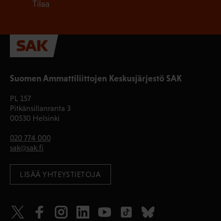
Tilaa
Suomen Ammattiliittojen Keskusjärjestö SAK
PL 157
Pitkänsillanranta 3
00530 Helsinki
020 774 000
sak@sak.fi
LISÄÄ YHTEYSTIETOJA