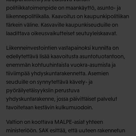
politiikkatoimenpide on maankäyttö, asunto- ja
liikennepolitiikalla. Kaavoitus on kaupunkipolitiikan
tärkein väline. Kasvaville kaupunkiseuduille on
laadittava oikeusvaikutteiset seutuyleiskaavat.
Liikenneinvestointien vastapainoksi kunnilta on
edellytettävä lisää kaavoitusta asuntotuotantoon,
enemmän kohtuuhintaista vuokra-asumista ja
tiiviimpää yhdyskuntarakennetta. Asemien
seuduille on synnytettävä kävely- ja
pyöräilyetäisyyksiin perustuva
yhdyskuntarakenne, jossa päivittäiset palvelut
tavoitetaan kestävin kulkumuodoin.
Valtion on koottava MALPE-asiat yhteen
ministeriöön. SAK esittää, että uuteen rakennetun