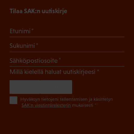
Tilaa SAK:n uutiskirje
(Pakollinen)
Etunimi
(Pakollinen)
Sukunimi
(Pakollinen)
Sähköpostiosoite
(Pakollinen)
Millä kielellä haluat uutiskirjeesi
SUOMI
RUOTSI
(Pa
Hyväksyn tietojeni tallentamisen ja käsittelyn
SAK:n viestintärekisterin
mukaisesti *