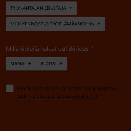
n
TYÖNANTAJAN EDUSTAJA
)
MUU KIINNOSTUS TYÖELÄMÄASIOIHIN
(
Millä kielellä haluat uutiskirjeesi
P
SUOMI
RUOTSI
a
k
o
(
Hyväksyn tietojeni tallentamisen ja käsittelyn
P
l
SAK:n viestintärekisterin
mukaisesti *
a
l
k
i
o
n
l