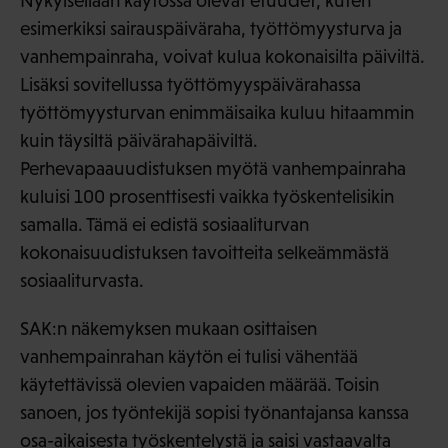
Nykyisellään käytössä olevat etuudet, kuten
esimerkiksi sairauspäiväraha, työttömyysturva ja
vanhempainraha, voivat kulua kokonaisilta päiviltä.
Lisäksi sovitellussa työttömyyspäivärahassa
työttömyysturvan enimmäisaika kuluu hitaammin
kuin täysiltä päivärahapäiviltä.
Perhevapaauudistuksen myötä vanhempainraha
kuluisi 100 prosenttisesti vaikka työskentelisikin
samalla. Tämä ei edistä sosiaaliturvan
kokonaisuudistuksen tavoitteita selkeämmästä
sosiaaliturvasta.
SAK:n näkemyksen mukaan osittaisen
vanhempainrahan käytön ei tulisi vähentää
käytettävissä olevien vapaiden määrää. Toisin
sanoen, jos työntekijä sopisi työnantajansa kanssa
osa-aikaisesta työskentelystä ja saisi vastaavalta