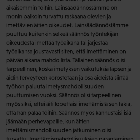
aikaisemmin töihin. Lainsäädännössämme on
monin paikoin turvattu raskaana olevien ja
imettävien äitien oikeudet. Lainsäädännöstämme
puuttuu kuitenkin selkeä säännös työntekijän
oikeudesta imettää työaikana tai järjestää
työaikansa joustavasti siten, että imettäminen on
päivän aikana mahdollista. Tällainen säännös olisi
tarpeellinen, koska imetyksen vaikutuksia lapsen ja
äidin terveyteen korostetaan ja osa äideistä siirtää
työhön paluuta imetysmahdollisuuden
puuttumisen vuoksi. Säännös olisi tarpeellinen
myös siksi, ettei äiti lopettaisi imettämistä sen takia,
että hän palaa töihin. Säännös myös kannustaisi isiä
jäämään perhevapaille, kun äitien
imettämismahdollisuuden jatkuminen olisi
turvattu. Imettämismahdollisuuksien parantaminen