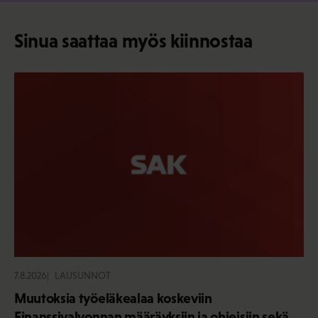
Sinua saattaa myös kiinnostaa
7.8.2026
LAUSUNNOT
Muutoksia työeläkealaa koskeviin
Finanssivalvonnan määräyksiin ja ohjeisiin sekä