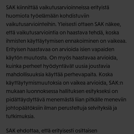
SAK kiinnittää vaikutusarvioinneissa erityistä
huomiota työelämään kohdistuviin
vaikutusarviointeihin. Yleisesti ottaen SAK näkee,
että vaikutusarviointia on haastava tehdä, koska
ihmisten käyttäytymisen ennakoiminen on vaikeaa.
Erityisen haastavaa on arvioida isien vapaiden
käytön muutosta. On myös haastavaa arvioida,
kuinka perheet hyödyntävät uusia joustavia
mahdollisuuksia käyttää perhevapaita. Koska
käyttäytymismuutoksia on vaikea arvioida, SAK:n
mukaan luonnoksessa hallituksen esitykseksi on
pidättäydyttävä menemästä liian pitkälle meneviin
johtopäätöksiin ilman perusteltuja selvityksiä ja
tutkimuksia.
SAK ehdottaa, että erityisesti osittaisen