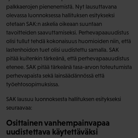
palkkaerojen pienenemistä. Nyt lausuttavana
olevassa luonnoksessa hallituksen esitykseksi
otetaan SAK:n askelia oikeaan suuntaan
tavoitteiden saavuttamiseksi. Perhevapaauudistus
olisi tullut tehdä kokonaisuus huomioiden niin, että
lastenhoidon tuet olisi uudistettu samalla. SAK
pitää kuitenkin tärkeänä, että perhevapaauudistus
etenee. SAK pitää tärkeänä tasa-arvon toteutumista
perhevapaista sekä lainsäädännössä että
työehtosopimuksissa.
SAK lausuu luonnoksesta hallituksen esitykseksi
seuraavaa:
Osittainen vanhempainvapaa
uudistettava käytettäväksi