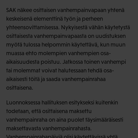
SAK näkee osittaisen vanhempainvapaan yhtenä
keskeisenä elementtinä työn ja perheen
yhteensovittamisessa. Nykyisestä vähän käytetystä
osittaisesta vanhempainvapaasta on uudistuksen
myötä tulossa helpommin käytettävä, kun muun
muassa ehto molempien vanhempien osa-
aikaisuudesta poistuu. Jatkossa toinen vanhempi
tai molemmat voivat halutessaan tehdä osa-
aikaisesti töitä ja saada vanhempainrahaa
osittaisena.
Luonnoksessa hallituksen esitykseksi kuitenkin
todetaan, että osittaisena maksettu
vanhempainraha on aina puolet täysimääräisesti
maksettavasta vanhempainrahasta.
Vanhempainrahapäiviä olisi käytettävissä yhtä