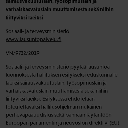
sairausvakuutuslain, työsopimuslain ja
varhaiskasvatuslain muuttamisesta sekä niihin
liittyviksi laeiksi
Sosiaali- ja terveysministeriö
www.lausuntopalvelu.fi
VN/9732/2019
Sosiaali- ja terveysministeriö pyytää lausuntoa
luonnoksesta hallituksen esitykseksi eduskunnalle
laeiksi sairausvakuutuslain, työsopimuslain ja
varhaiskasvatuslain muuttamisesta sekä niihin
liittyviksi laeiksi. Esityksessä ehdotetaan
toteutettavaksi hallitusohjelman mukainen
perhevapaauudistus sekä pannaan täytäntöön
Euroopan parlamentin ja neuvoston direktiivi (EU)