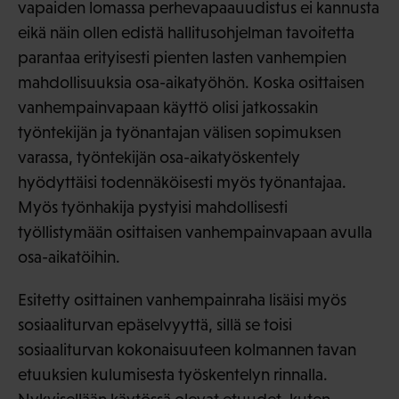
vapaiden lomassa perhevapaauudistus ei kannusta
eikä näin ollen edistä hallitusohjelman tavoitetta
parantaa erityisesti pienten lasten vanhempien
mahdollisuuksia osa-aikatyöhön. Koska osittaisen
vanhempainvapaan käyttö olisi jatkossakin
työntekijän ja työnantajan välisen sopimuksen
varassa, työntekijän osa-aikatyöskentely
hyödyttäisi todennäköisesti myös työnantajaa.
Myös työnhakija pystyisi mahdollisesti
työllistymään osittaisen vanhempainvapaan avulla
osa-aikatöihin.
Esitetty osittainen vanhempainraha lisäisi myös
sosiaaliturvan epäselvyyttä, sillä se toisi
sosiaaliturvan kokonaisuuteen kolmannen tavan
etuuksien kulumisesta työskentelyn rinnalla.