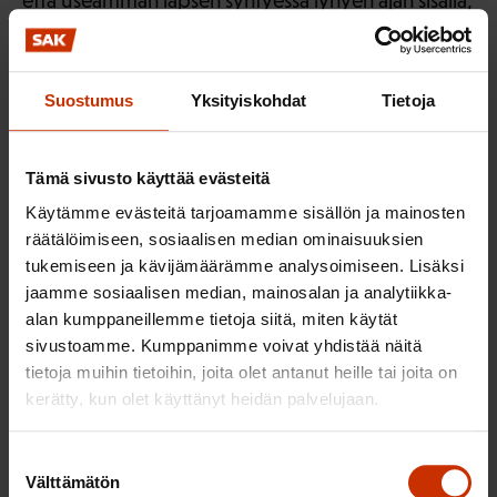
että useamman lapsen syntyessä lyhyen ajan sisällä,
työntekijällä voisi olla oikeus useampaan kuin
neljään jaksoon vuosittain.
Suostumus
Yksityiskohdat
Tietoja
Sairausvakuutuslakia ehdotetaan muutettavaksi
siten, että vanhempainvapaapäiviä voisi pitää
myös yksittäisinä päivinä, lyhyemmissä jaksoissa ja
Tämä sivusto käyttää evästeitä
osa-aikaisesti. Ehdotetut työsopimuslain
Käytämme evästeitä tarjoamamme sisällön ja mainosten
muutokset eivät mahdollista työntekijän
räätälöimiseen, sosiaalisen median ominaisuuksien
tukemiseen ja kävijämäärämme analysoimiseen. Lisäksi
subjektiivista oikeutta lyhyempiin vapaisiin. SAK
jaamme sosiaalisen median, mainosalan ja analytiikka-
ehdottaa, että hallituksen esitystä täsmennetään
alan kumppaneillemme tietoja siitä, miten käytät
siten, että korostetaan työntekijän ja työnantajan
sivustoamme. Kumppanimme voivat yhdistää näitä
mahdollisuutta sopia vapaiden joustavammasta
tietoja muihin tietoihin, joita olet antanut heille tai joita on
pitämisestä työntekijän työssä kiinnittymisen,
kerätty, kun olet käyttänyt heidän palvelujaan.
työtehtävien sujuvan hoitamisen sekä perhe- ja
työelämän yhteensovittamisen mahdollistamiseksi.
Suostumuksen
Välttämätön
valinta
Laajempi sopiminen mahdollistaisi joustavuuden