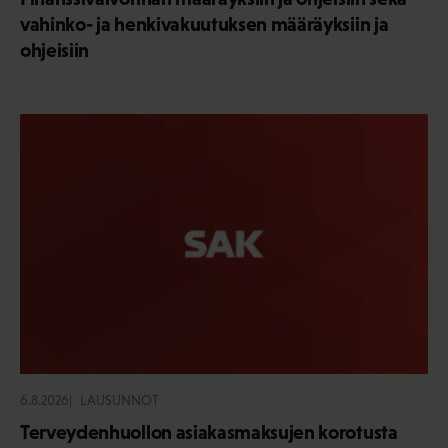
vahinko- ja henkivakuutuksen määräyksiin ja
ohjeisiin
6.8.2026
LAUSUNNOT
Terveydenhuollon asiakasmaksujen korotusta