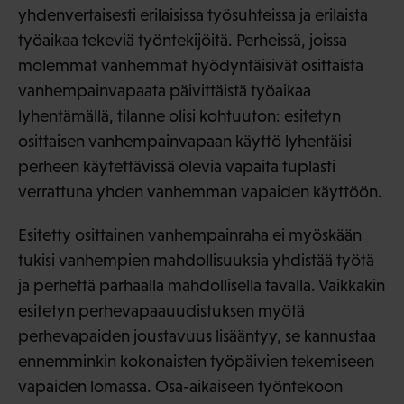
yhdenvertaisesti erilaisissa työsuhteissa ja erilaista
työaikaa tekeviä työntekijöitä. Perheissä, joissa
molemmat vanhemmat hyödyntäisivät osittaista
vanhempainvapaata päivittäistä työaikaa
lyhentämällä, tilanne olisi kohtuuton: esitetyn
osittaisen vanhempainvapaan käyttö lyhentäisi
perheen käytettävissä olevia vapaita tuplasti
verrattuna yhden vanhemman vapaiden käyttöön.
Esitetty osittainen vanhempainraha ei myöskään
tukisi vanhempien mahdollisuuksia yhdistää työtä
ja perhettä parhaalla mahdollisella tavalla. Vaikkakin
esitetyn perhevapaauudistuksen myötä
perhevapaiden joustavuus lisääntyy, se kannustaa
ennemminkin kokonaisten työpäivien tekemiseen
vapaiden lomassa. Osa-aikaiseen työntekoon