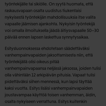
työntekijälle tai sikiölle. On syytä huomata, että
raskausvapaan osalta uudistus tiukentaisi
nykyisestä työntekijän mahdollisuuksia itse valita
vapaalle jäämisen ajankohta. Nykyisin työntekijä
voi omalla ilmoituksella jäädä äitiysvapaalle 50–30
päivää ennen lapsen laskettua synnytysaikaa.
Esitysluonnoksessa ehdotetaan säädettäväksi
vanhempainvapaiden jaksottamisesta niin, että
työntekijällä olisi oikeus pitää
vanhempainvapaansa neljässä jaksossa, joiden tulisi
olla vähintään 12 arkipäivän pituisia. Vapaat tulisi
pidettäväksi siihen mennessä, kun lapsi täyttää
kaksi vuotta. Esitys lisäisi vanhempainvapaiden
joustavampaa käyttöä toisen vanhemman, äidin,
osalta nykyiseen verrattuna. Esitys kuitenkin