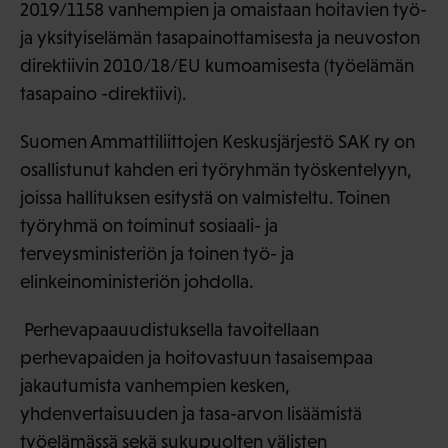
2019/1158 vanhempien ja omaistaan hoitavien työ-
ja yksityiselämän tasapainottamisesta ja neuvoston
direktiivin 2010/18/EU kumoamisesta (työelämän
tasapaino -direktiivi).
Suomen Ammattiliittojen Keskusjärjestö SAK ry on
osallistunut kahden eri työryhmän työskentelyyn,
joissa hallituksen esitystä on valmisteltu. Toinen
työryhmä on toiminut sosiaali- ja
terveysministeriön ja toinen työ- ja
elinkeinoministeriön johdolla.
Perhevapaauudistuksella tavoitellaan
perhevapaiden ja hoitovastuun tasaisempaa
jakautumista vanhempien kesken,
yhdenvertaisuuden ja tasa-arvon lisäämistä
työelämässä sekä sukupuolten välisten