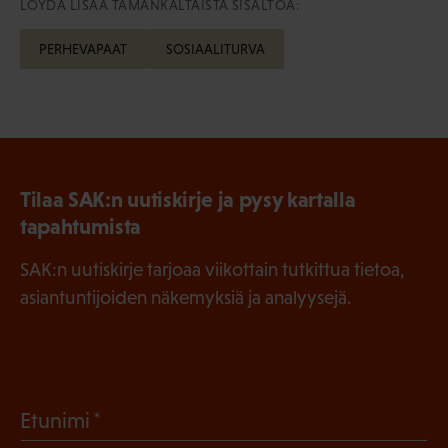
LÖYDÄ LISÄÄ TÄMÄNKALTAISTA SISÄLTÖÄ:
PERHEVAPAAT
SOSIAALITURVA
Tilaa SAK:n uutiskirje ja pysy kartalla
tapahtumista
SAK:n uutiskirje tarjoaa viikottain tutkittua tietoa,
asiantuntijoiden näkemyksiä ja analyysejä.
(
Etunimi