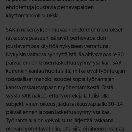
ehdotettuja joustavia perhevapaiden
käyttömahdollisuuksia.
SAK:n näkemyksen mukaan ehdotetut muutokset
raskausvapaaseen lisäisivät perhevapaiden
joustavampaa käyttöä nykyiseen verrattuna.
Nykyisin valtaosa synnyttäjistä jää äitiysvapaalle 30
päivää ennen lapsen laskettua synnytysaikaa. SAK
kuitenkin kantaa huolta siitä, mitkä ovat työntekijän
tosiasialliset mahdollisuudet sopia työnantajan
kanssa raskausvapaan myöhentämisestä. Tästä
syystä SAK näkee, että työntekijällä tulisi olla
subjektiivinen oikeus jäädä raskausvapaalle 30–14
päivää ennen lapsen laskettua synnytysaikaa.
Työnantajalla on velvollisuus järjestää raskaana
olevan työtehtävät niin, että siitä ei aiheudu vaaraa