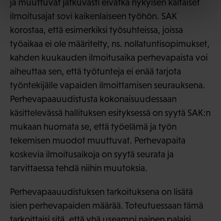
ja muuttuvat jatkuvasti eivätkä nykyisen kaltaiset
ilmoitusajat sovi kaikenlaiseen työhön. SAK
korostaa, että esimerkiksi työsuhteissa, joissa
työaikaa ei ole määritelty, ns. nollatuntisopimukset,
kahden kuukauden ilmoitusaika perhevapaista voi
aiheuttaa sen, että työtunteja ei enää tarjota
työntekijälle vapaiden ilmoittamisen seurauksena.
Perhevapaauudistusta kokonaisuudessaan
käsittelevässä hallituksen esityksessä on syytä SAK:n
mukaan huomata se, että työelämä ja työn
tekemisen muodot muuttuvat. Perhevapaita
koskevia ilmoitusaikoja on syytä seurata ja
tarvittaessa tehdä niihin muutoksia.
Perhevapaauudistuksen tarkoituksena on lisätä
isien perhevapaiden määrää. Toteutuessaan tämä
tarkoittaisi sitä, että yhä useampi nainen palaisi