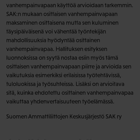
vanhempainvapaan käyttöä arvioidaan tarkemmin.
SAK:n mukaan osittaisen vanhempainvapaan
maksaminen osittaisena mutta sen kuluminen
täysipäiväisenä voi vähentää työntekijän
mahdollisuuksia hyödyntää osittainen
vanhempainvapaa. Hallituksen esityksen
luonnoksissa on syytä nostaa esiin myös tämä
osittaisen vanhempainvapaan piirre ja arvioida sen
vaikutuksia esimerkiksi erilaisissa työtehtävissä,
tuloluokissa ja työsuhteissa. Lisäksi on arvioitava
sitä, kuinka ehdotettu osittainen vanhempainvapaa
vaikuttaa yhdenvertaisuuteen työelämässä.
Suomen Ammattiliittojen Keskusjärjestö SAK ry