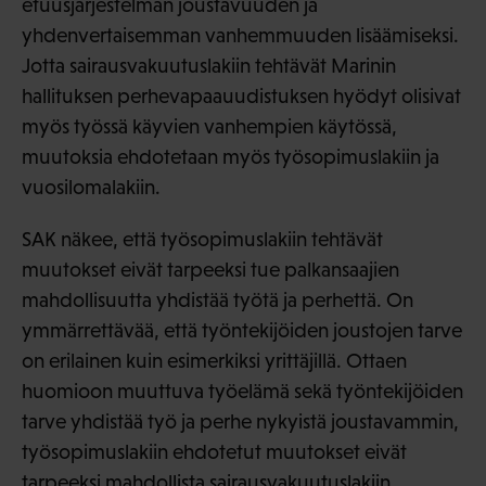
etuusjärjestelmän joustavuuden ja
yhdenvertaisemman vanhemmuuden lisäämiseksi.
Jotta sairausvakuutuslakiin tehtävät Marinin
hallituksen perhevapaauudistuksen hyödyt olisivat
myös työssä käyvien vanhempien käytössä,
muutoksia ehdotetaan myös työsopimuslakiin ja
vuosilomalakiin.
SAK näkee, että työsopimuslakiin tehtävät
muutokset eivät tarpeeksi tue palkansaajien
mahdollisuutta yhdistää työtä ja perhettä. On
ymmärrettävää, että työntekijöiden joustojen tarve
on erilainen kuin esimerkiksi yrittäjillä. Ottaen
huomioon muuttuva työelämä sekä työntekijöiden
tarve yhdistää työ ja perhe nykyistä joustavammin,
työsopimuslakiin ehdotetut muutokset eivät
tarpeeksi mahdollista sairausvakuutuslakiin