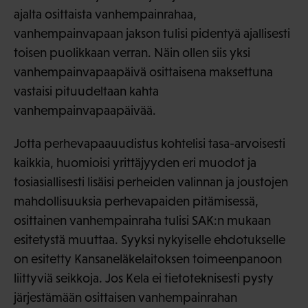
ajalta osittaista vanhempainrahaa,
vanhempainvapaan jakson tulisi pidentyä ajallisesti
toisen puolikkaan verran. Näin ollen siis yksi
vanhempainvapaapäivä osittaisena maksettuna
vastaisi pituudeltaan kahta
vanhempainvapaapäivää.
Jotta perhevapaauudistus kohtelisi tasa-arvoisesti
kaikkia, huomioisi yrittäjyyden eri muodot ja
tosiasiallisesti lisäisi perheiden valinnan ja joustojen
mahdollisuuksia perhevapaiden pitämisessä,
osittainen vanhempainraha tulisi SAK:n mukaan
esitetystä muuttaa. Syyksi nykyiselle ehdotukselle
on esitetty Kansaneläkelaitoksen toimeenpanoon
liittyviä seikkoja. Jos Kela ei tietoteknisesti pysty
järjestämään osittaisen vanhempainrahan