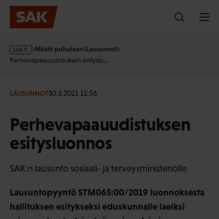
Hyppää
sisältöön
s
Näistä puhutaan
Lausunnot
a
Perhevapaauudistuksen esityslu…
k
·
f
30.3.2021 11:56
LAUSUNNOT
i
Perhevapaauudistuksen
esitysluonnos
SAK:n lausunto sosiaali- ja terveysministeriölle
Lausuntopyyntö STM065:00/2019 luonnoksesta
hallituksen esitykseksi eduskunnalle laeiksi