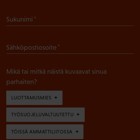
P
a
(
Sukunimi
k
P
o
a
l
(
Sähköpostiosoite
k
l
P
o
i
a
l
Mikä tai mitkä näistä kuvaavat sinua
n
k
l
parhaiten?
e
o
i
n
l
LUOTTAMUSMIES
n
)
l
e
TYÖSUOJELUVALTUUTETTU
i
n
n
)
TÖISSÄ AMMATTILIITOSSA
e