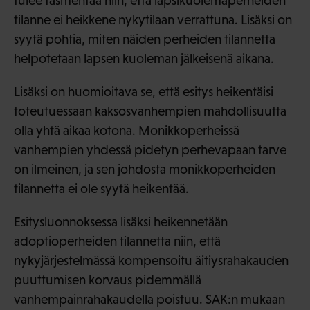
tulee täsmentää niin, että lapsikuolemaperheiden
tilanne ei heikkene nykytilaan verrattuna. Lisäksi on
syytä pohtia, miten näiden perheiden tilannetta
helpotetaan lapsen kuoleman jälkeisenä aikana.
Lisäksi on huomioitava se, että esitys heikentäisi
toteutuessaan kaksosvanhempien mahdollisuutta
olla yhtä aikaa kotona. Monikkoperheissä
vanhempien yhdessä pidetyn perhevapaan tarve
on ilmeinen, ja sen johdosta monikkoperheiden
tilannetta ei ole syytä heikentää.
Esitysluonnoksessa lisäksi heikennetään
adoptioperheiden tilannetta niin, että
nykyjärjestelmässä kompensoitu äitiysrahakauden
puuttumisen korvaus pidemmällä
vanhempainrahakaudella poistuu. SAK:n mukaan