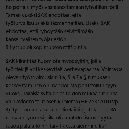
helpottaisi myös vastaanottamaan lyhyitäkin töitä.
Tämän vuoksi SAK ehdottaa, että
työturvallisuuslakia täsmennetään. Lisäksi SAK
ehdottaa, että ryhdytään selvittämään
kansainvälisen työjärjestön
äitiyssuojelusopimuksen ratifiointia.
SAK kiinnittää huomiota myös syihin, joilla
työntekijä voi keskeyttää perhevapaansa. Voimassa
olevan työsopimuslain 3 a, 5 ja 7 a §:n mukaan
keskeyttäminen on mahdollista perustellun syyn
vuoksi. Tällaisia syitä on esitöiden mukaan lähinnä
vain avioero tai lapsen kuolema (HE 263/2010 vp,
3). Työelämän tasapainodirektiivin johdannon 36
mukaan työntekijöillä olisi mahdollisuus pyytää
saada palata töihin tarvittaessa aiemmin, kun