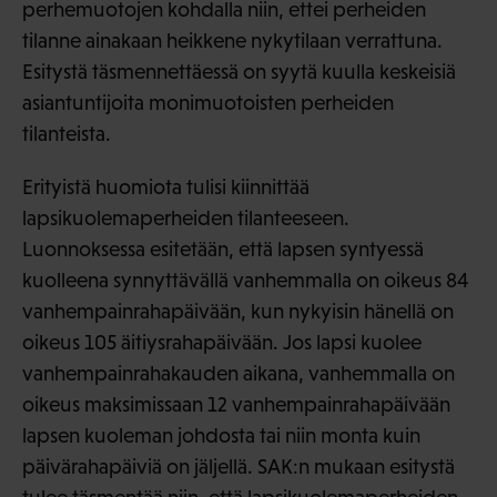
perhemuotojen kohdalla niin, ettei perheiden
tilanne ainakaan heikkene nykytilaan verrattuna.
Esitystä täsmennettäessä on syytä kuulla keskeisiä
asiantuntijoita monimuotoisten perheiden
tilanteista.
Erityistä huomiota tulisi kiinnittää
lapsikuolemaperheiden tilanteeseen.
Luonnoksessa esitetään, että lapsen syntyessä
kuolleena synnyttävällä vanhemmalla on oikeus 84
vanhempainrahapäivään, kun nykyisin hänellä on
oikeus 105 äitiysrahapäivään. Jos lapsi kuolee
vanhempainrahakauden aikana, vanhemmalla on
oikeus maksimissaan 12 vanhempainrahapäivään
lapsen kuoleman johdosta tai niin monta kuin
päivärahapäiviä on jäljellä. SAK:n mukaan esitystä