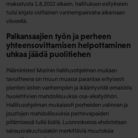
maksatusta 1.8.2022 alkaen, hallituksen esitykseen
tulisi kirjata osittainen vanhempainraha alkamaan
viiveellä.
Palkansaajien työn ja perheen
yhteensovittamisen helpottaminen
uhkaa jäädä puolitiehen
Pääministeri Marinin hallitusohjelman mukaan
tavoitteena on muun muassa parantaa erityisesti
pienten lasten vanhempien ja ikääntyvistä omaisista
huolehtivien mahdollisuuksia osa-aikatyöhön.
Hallitusohjelman mukaisesti perheiden valinnan ja
joustojen mahdollisuuksia perhevapaiden
pitämisessä tulisi lisätä. Luonnoksessa ehdotetaan
sairausvakuutuslakiin merkittäviä muutoksia