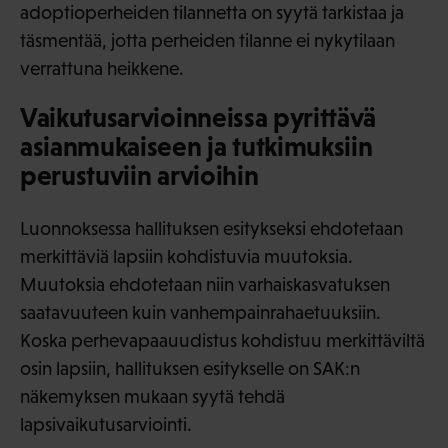
adoptioperheiden tilannetta on syytä tarkistaa ja
täsmentää, jotta perheiden tilanne ei nykytilaan
verrattuna heikkene.
Vaikutusarvioinneissa pyrittävä
asianmukaiseen ja tutkimuksiin
perustuviin arvioihin
Luonnoksessa hallituksen esitykseksi ehdotetaan
merkittäviä lapsiin kohdistuvia muutoksia.
Muutoksia ehdotetaan niin varhaiskasvatuksen
saatavuuteen kuin vanhempainrahaetuuksiin.
Koska perhevapaauudistus kohdistuu merkittäviltä
osin lapsiin, hallituksen esitykselle on SAK:n
näkemyksen mukaan syytä tehdä
lapsivaikutusarviointi.