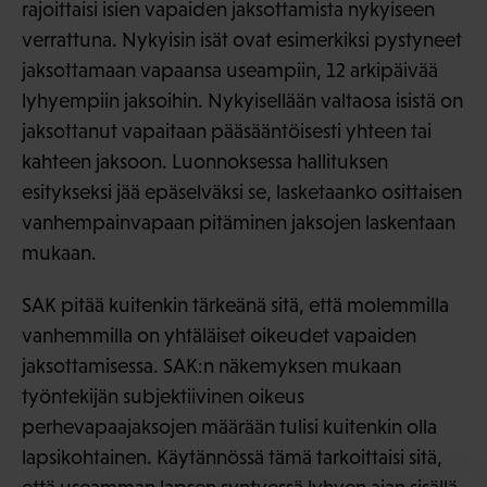
rajoittaisi isien vapaiden jaksottamista nykyiseen
verrattuna. Nykyisin isät ovat esimerkiksi pystyneet
jaksottamaan vapaansa useampiin, 12 arkipäivää
lyhyempiin jaksoihin. Nykyisellään valtaosa isistä on
jaksottanut vapaitaan pääsääntöisesti yhteen tai
kahteen jaksoon. Luonnoksessa hallituksen
esitykseksi jää epäselväksi se, lasketaanko osittaisen
vanhempainvapaan pitäminen jaksojen laskentaan
mukaan.
SAK pitää kuitenkin tärkeänä sitä, että molemmilla
vanhemmilla on yhtäläiset oikeudet vapaiden
jaksottamisessa. SAK:n näkemyksen mukaan
työntekijän subjektiivinen oikeus
perhevapaajaksojen määrään tulisi kuitenkin olla
lapsikohtainen. Käytännössä tämä tarkoittaisi sitä,