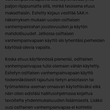
paljon riippumatta siitä, minkä tasoisena etuus
maksettaisiin. Esitetty kirjaus vesittää SAK:n
näkemyksen mukaan uuden osittaisen
vanhempainrahan joustavuuden ja käytön
mahdollisuudet. Jatkossa osittaisen
vanhempainvapaan käyttö siis lyhentäisi perheiden
käytössä olevia vapaita.
Koska etuus käytännössä pienenisi, osittainen
vanhempainvapaa tulisi olemaan vähän käytetty.
Esitetyn osittaisen vanhempainvapaan käyttö
todennäköisesti rajautuisi tietyn ansiotason tai
työmarkkina-aseman omaavan käytettäväksi eikä
näin ollen edistäisi hallitusohjelmassa kirjattua
tavoitetta yhdenmukaisuuden lisäämisestä. Lisäksi
uusi osittainen vanhempainvapaa ei kohtelisi