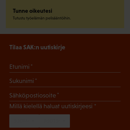
Tunne oikeutesi
Tutustu työelämän pelisääntöihin.
Tilaa SAK:n uutiskirje
(Pakollinen)
Etunimi
(Pakollinen)
Sukunimi
(Pakollinen)
Sähköpostiosoite
(Pakollinen)
Millä kielellä haluat uutiskirjeesi
SUOMI
RUOTSI