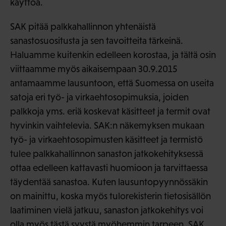
käyttöä.
SAK pitää palkkahallinnon yhtenäistä
sanastosuositusta ja sen tavoitteita tärkeinä.
Haluamme kuitenkin edelleen korostaa, ja tältä osin
viittaamme myös aikaisempaan 30.9.2015
antamaamme lausuntoon, että Suomessa on useita
satoja eri työ- ja virkaehtosopimuksia, joiden
palkkoja yms. eriä koskevat käsitteet ja termit ovat
hyvinkin vaihtelevia. SAK:n näkemyksen mukaan
työ- ja virkaehtosopimusten käsitteet ja termistö
tulee palkkahallinnon sanaston jatkokehityksessä
ottaa edelleen kattavasti huomioon ja tarvittaessa
täydentää sanastoa. Kuten lausuntopyynnössäkin
on mainittu, koska myös tulorekisterin tietosisällön
laatiminen vielä jatkuu, sanaston jatkokehitys voi
olla myös tästä syystä myöhemmin tarpeen. SAK