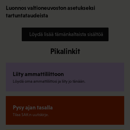
Luonnos valtioneuvoston asetukseksi
tartuntataudeista
Löydä lisää tämänkaltaista sisältöä
Pikalinkit
Liity ammattiliittoon
Löydä oma ammattiliittosi ja liity jo tänään.
Pysy ajan tasalla
Tilaa SAK:n uutiskirje.