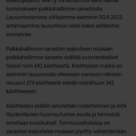
Keskusjärjestö SAK ry:ltä lausuntoa laatimaansa
luonnokseen palkkahallinnon sanastosta.
Lausuntonamme viittaamme aiemmin 30.9.2015
antamaamme lausuntoon sekä lisäksi esitämme
seuraavaa:
Palkkahallinnon sanaston esipuheen mukaan
palkkahallinnon sanasto sisältää suomenkieliset
tiedot noin 341 käsitteestä. Käsitteiden määrä on
aiemmin lausunnolla olleeseen versioon nähden
noussut 273 käsitteestä edellä mainittuun 341
käsitteeseen.
Käsitteiden sisällöt selvitetään määritelmien ja niitä
täydentävien huomautusten avulla ja termeistä
annetaan suositukset. Termisuosituksissa on
sanaston esipuheen mukaan pyritty vähentämään