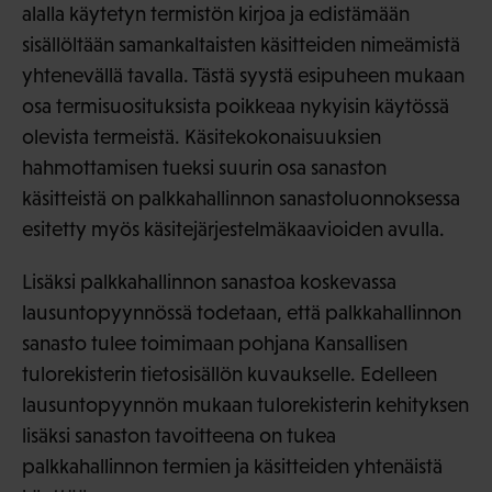
alalla käytetyn termistön kirjoa ja edistämään
sisällöltään samankaltaisten käsitteiden nimeämistä
yhtenevällä tavalla. Tästä syystä esipuheen mukaan
osa termisuosituksista poikkeaa nykyisin käytössä
olevista termeistä. Käsitekokonaisuuksien
hahmottamisen tueksi suurin osa sanaston
käsitteistä on palkkahallinnon sanastoluonnoksessa
esitetty myös käsitejärjestelmäkaavioiden avulla.
Lisäksi palkkahallinnon sanastoa koskevassa
lausuntopyynnössä todetaan, että palkkahallinnon
sanasto tulee toimimaan pohjana Kansallisen
tulorekisterin tietosisällön kuvaukselle. Edelleen
lausuntopyynnön mukaan tulorekisterin kehityksen
lisäksi sanaston tavoitteena on tukea
palkkahallinnon termien ja käsitteiden yhtenäistä