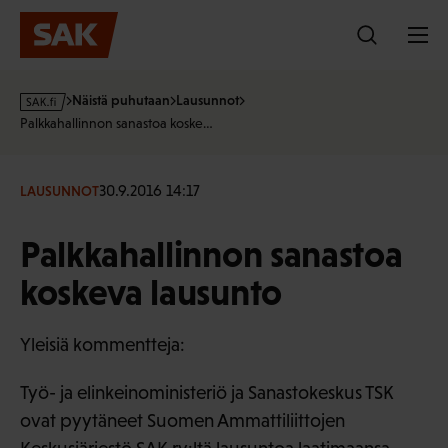
Hyppää
sisältöön
s
Näistä puhutaan
Lausunnot
a
Palkkahallinnon sanastoa koske…
k
·
f
30.9.2016 14:17
LAUSUNNOT
i
Palkkahallinnon sanastoa
koskeva lausunto
Yleisiä kommentteja:
Työ- ja elinkeinoministeriö ja Sanastokeskus TSK
ovat pyytäneet Suomen Ammattiliittojen