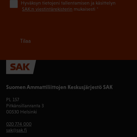
(Pa
Hyväksyn tietojeni tallentamisen ja käsittelyn
SAK:n viestintärekisterin
mukaisesti *
Tilaa
Suomen Ammattiliittojen Keskusjärjestö SAK
PL 157
Pitkänsillanranta 3
00530 Helsinki
020 774 000
sak@sak.fi