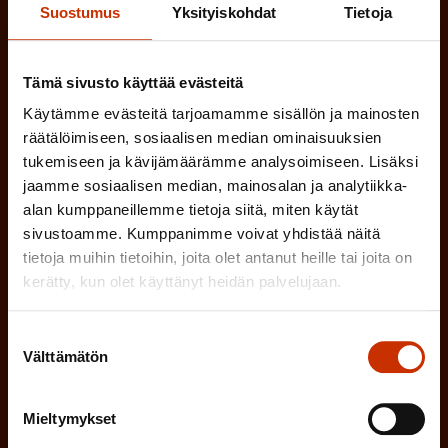
l
Suostumus
Yksityiskohdat
Tietoja
e
TYÖSUOJELUVALTUUTETTU
i
n
n
)
TÖISSÄ AMMATTILIITOSSA
Tämä sivusto käyttää evästeitä
e
Käytämme evästeitä tarjoamamme sisällön ja mainosten
n
TYÖNANTAJAN EDUSTAJA
räätälöimiseen, sosiaalisen median ominaisuuksien
tukemiseen ja kävijämäärämme analysoimiseen. Lisäksi
)
jaamme sosiaalisen median, mainosalan ja analytiikka-
MUU KIINNOSTUS TYÖELÄMÄASIOIHIN
alan kumppaneillemme tietoja siitä, miten käytät
sivustoamme. Kumppanimme voivat yhdistää näitä
tietoja muihin tietoihin, joita olet antanut heille tai joita on
(
Millä kielellä haluat uutiskirjeesi
kerätty, kun olet käyttänyt heidän palvelujaan.
P
SUOMI
RUOTSI
a
Suostumuksen
Välttämätön
valinta
k
o
(
Hyväksyn tietojeni tallentamisen ja käsittelyn
Mieltymykset
P
l
SAK:n viestintärekisterin
mukaisesti *