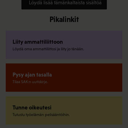
Löydä lisää tämänkaltaista sisältöä
Pikalinkit
Liity ammattiliittoon
Löydä oma ammattiliittosi ja liity jo tänään.
Pysy ajan tasalla
Tilaa SAK:n uutiskirje.
Tunne oikeutesi
Tutustu työelämän pelisääntöihin.