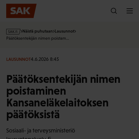
Hyppää
sisältöön
s
Näistä puhutaan
Lausunnot
a
Päätöksentekijän nimen poistam…
k
·
f
4.6.2026 8:45
LAUSUNNOT
i
Päätöksentekijän nimen
poistaminen
Kansaneläkelaitoksen
päätöksistä
Sosiaali- ja terveysministeriö