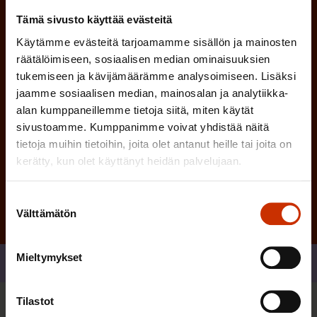
n
)
Tämä sivusto käyttää evästeitä
e
Käytämme evästeitä tarjoamamme sisällön ja mainosten
n
räätälöimiseen, sosiaalisen median ominaisuuksien
)
tukemiseen ja kävijämäärämme analysoimiseen. Lisäksi
jaamme sosiaalisen median, mainosalan ja analytiikka-
alan kumppaneillemme tietoja siitä, miten käytät
sivustoamme. Kumppanimme voivat yhdistää näitä
tietoja muihin tietoihin, joita olet antanut heille tai joita on
Tilaa
kerätty, kun olet käyttänyt heidän palvelujaan.
Suostumuksen
Välttämätön
valinta
Mieltymykset
Jaa
Tilastot