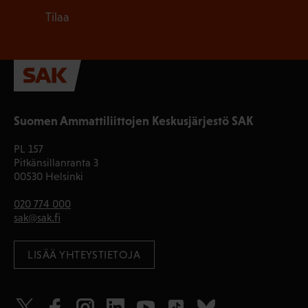
Tilaa
Suomen Ammattiliittojen Keskusjärjestö SAK
PL 157
Pitkänsillanranta 3
00530 Helsinki
020 774 000
sak@sak.fi
LISÄÄ YHTEYSTIETOJA