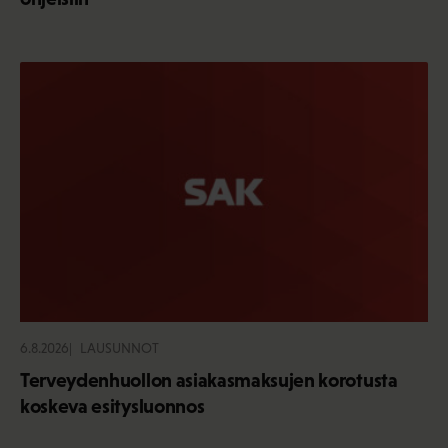
6.8.2026
LAUSUNNOT
Terveydenhuollon asiakasmaksujen korotusta
koskeva esitysluonnos