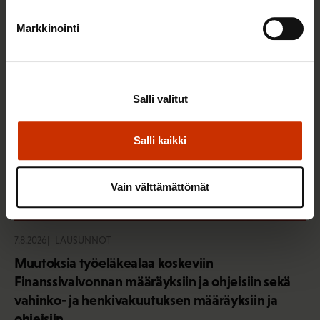
Sinua saattaa myös kiinnostaa
Markkinointi
Salli valitut
Salli kaikki
Vain välttämättömät
7.8.2026
LAUSUNNOT
Muutoksia työeläkealaa koskeviin
Finanssivalvonnan määräyksiin ja ohjeisiin sekä
vahinko- ja henkivakuutuksen määräyksiin ja
ohjeisiin