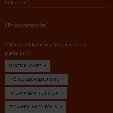
(
Sukunimi
k
P
o
a
l
(
Sähköpostiosoite
k
l
P
o
i
a
l
Mikä tai mitkä näistä kuvaavat sinua
n
k
l
parhaiten?
e
o
i
n
l
LUOTTAMUSMIES
n
)
l
e
TYÖSUOJELUVALTUUTETTU
i
n
n
)
TÖISSÄ AMMATTILIITOSSA
e
n
TYÖNANTAJAN EDUSTAJA