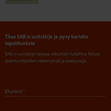
Tilaa SAK:n uutiskirje ja pysy kartalla
tapahtumista
SAK:n uutiskirje tarjoaa viikottain tutkittua tietoa,
asiantuntijoiden näkemyksiä ja analyysejä.
(
Etunimi
P
a