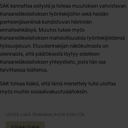
SAK kannattaa esitystä ja toteaa muutoksen vahvistavan
Kansaneläkelaitoksen työntekijöihin sekä heidän
perheenjäseniinsä kohdistuvan häirinnän
ennaltaehkäisyä. Muutos tukee myös
Kansaneläkelaitoksen mahdollisuuksia työntekijöidensä
työsuojeluun. Etuudenhakijan näkökulmasta on
olennaista, että päätöksestä löytyy edelleen
Kansaneläkelaitoksen yhteystieto, josta hän saa
tarvittaessa lisätietoa.
SAK toteaa lisäksi, että tämä menettely tulisi ulottaa
myös muihin sosiaalivakuutuslaitoksiin.
LÖYDÄ LISÄÄ TÄMÄNKALTAISTA SISÄLTÖÄ:
SOSIAALITURVA