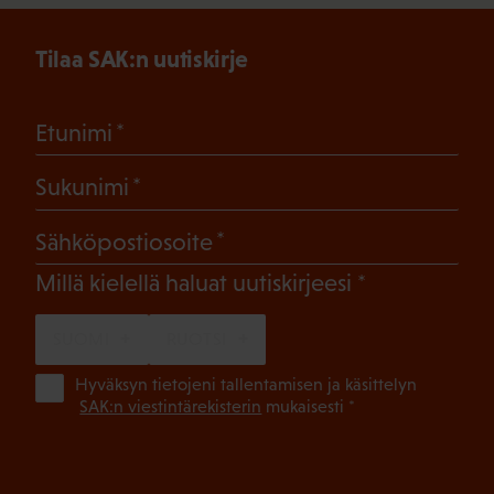
Tilaa SAK:n uutiskirje
(Pakollinen)
Etunimi
(Pakollinen)
Sukunimi
(Pakollinen)
Sähköpostiosoite
(Pakollinen)
Millä kielellä haluat uutiskirjeesi
SUOMI
RUOTSI
(Pa
Hyväksyn tietojeni tallentamisen ja käsittelyn
SAK:n viestintärekisterin
mukaisesti *