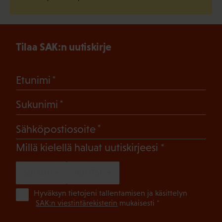
Tilaa SAK:n uutiskirje
(Pakollinen)
Etunimi
(Pakollinen)
Sukunimi
(Pakollinen)
Sähköpostiosoite
(Pakollinen)
Millä kielellä haluat uutiskirjeesi
SUOMI
RUOTSI
(Pa
Hyväksyn tietojeni tallentamisen ja käsittelyn
SAK:n viestintärekisterin
mukaisesti *