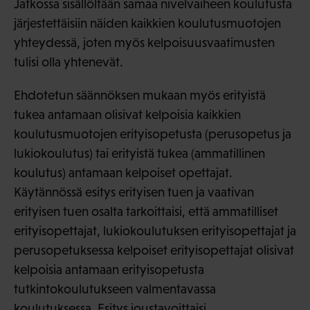
Jatkossa sisällöltään samaa nivelvaiheen koulutusta
järjestettäisiin näiden kaikkien koulutusmuotojen
yhteydessä, joten myös kelpoisuusvaatimusten
tulisi olla yhtenevät.
Ehdotetun säännöksen mukaan myös erityistä
tukea antamaan olisivat kelpoisia kaikkien
koulutusmuotojen erityisopetusta (perusopetus ja
lukiokoulutus) tai erityistä tukea (ammatillinen
koulutus) antamaan kelpoiset opettajat.
Käytännössä esitys erityisen tuen ja vaativan
erityisen tuen osalta tarkoittaisi, että ammatilliset
erityisopettajat, lukiokoulutuksen erityisopettajat ja
perusopetuksessa kelpoiset erityisopettajat olisivat
kelpoisia antamaan erityisopetusta
tutkintokoulutukseen valmentavassa
koulutuksessa. Esitys joustavoittaisi