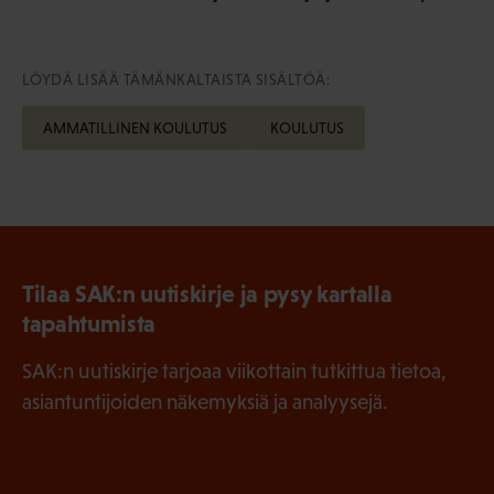
LÖYDÄ LISÄÄ TÄMÄNKALTAISTA SISÄLTÖÄ:
AMMATILLINEN KOULUTUS
KOULUTUS
Tilaa SAK:n uutiskirje ja pysy kartalla
tapahtumista
SAK:n uutiskirje tarjoaa viikottain tutkittua tietoa,
asiantuntijoiden näkemyksiä ja analyysejä.