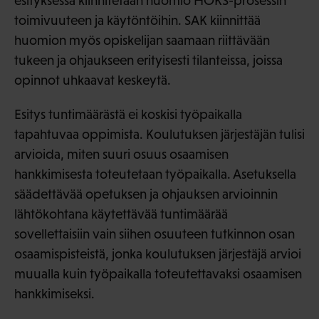
esityksessä kiinnitetään huomio HOKS-prosessin
toimivuuteen ja käytöntöihin. SAK kiinnittää
huomion myös opiskelijan saamaan riittävään
tukeen ja ohjaukseen erityisesti tilanteissa, joissa
opinnot uhkaavat keskeytä.
Esitys tuntimäärästä ei koskisi työpaikalla
tapahtuvaa oppimista. Koulutuksen järjestäjän tulisi
arvioida, miten suuri osuus osaamisen
hankkimisesta toteutetaan työpaikalla. Asetuksella
säädettävää opetuksen ja ohjauksen arvioinnin
lähtökohtana käytettävää tuntimäärää
sovellettaisiin vain siihen osuuteen tutkinnon osan
osaamispisteistä, jonka koulutuksen järjestäjä arvioi
muualla kuin työpaikalla toteutettavaksi osaamisen
hankkimiseksi.