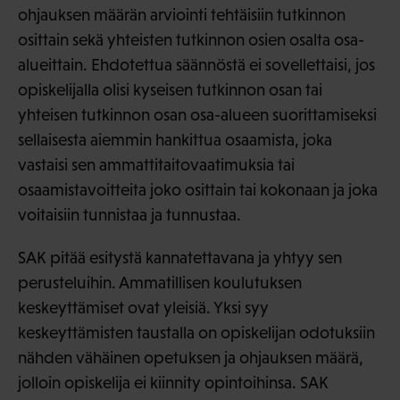
ohjauksen määrän arviointi tehtäisiin tutkinnon
osittain sekä yhteisten tutkinnon osien osalta osa-
alueittain. Ehdotettua säännöstä ei sovellettaisi, jos
opiskelijalla olisi kyseisen tutkinnon osan tai
yhteisen tutkinnon osan osa-alueen suorittamiseksi
sellaisesta aiemmin hankittua osaamista, joka
vastaisi sen ammattitaitovaatimuksia tai
osaamistavoitteita joko osittain tai kokonaan ja joka
voitaisiin tunnistaa ja tunnustaa.
SAK pitää esitystä kannatettavana ja yhtyy sen
perusteluihin. Ammatillisen koulutuksen
keskeyttämiset ovat yleisiä. Yksi syy
keskeyttämisten taustalla on opiskelijan odotuksiin
nähden vähäinen opetuksen ja ohjauksen määrä,
jolloin opiskelija ei kiinnity opintoihinsa. SAK