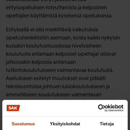
erityisopetuksen toteuttamista ja kelpoisten
opettajien käyttämistä kyseisessä opetuksessa.
Esityksellä ei olisi merkittäviä vaikutuksia
opetushenkilöstön asemaan, koska kaikki nykyisin
kussakin koulutusmuodossa nivelvaiheen
koulutusta antamaan kelpoiset opettajat olisivat
jatkossakin kelpoisia antamaan
tutkintokoulutukseen valmentavaa koulutusta.
Asetukseen esitetyt muutokset ovat pitkälti
teknisluontoisia johtuen lukiokoulutukseen ja
ammatilliseen koulutukseen valmentavan
koulutuksen yhdistämisestä esitetysti 1.8.2022
alkaen uuteen, tutkintokoulutukseen
valmentavaan koulutukseen.
Suostumus
Yksityiskohdat
Tietoja