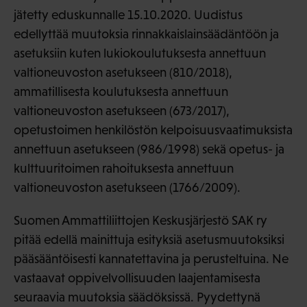
jätetty eduskunnalle 15.10.2020. Uudistus
edellyttää muutoksia rinnakkaislainsäädäntöön ja
asetuksiin kuten lukiokoulutuksesta annettuun
valtioneuvoston asetukseen (810/2018),
ammatillisesta koulutuksesta annettuun
valtioneuvoston asetukseen (673/2017),
opetustoimen henkilöstön kelpoisuusvaatimuksista
annettuun asetukseen (986/1998) sekä opetus- ja
kulttuuritoimen rahoituksesta annettuun
valtioneuvoston asetukseen (1766/2009).
Suomen Ammattiliittojen Keskusjärjestö SAK ry
pitää edellä mainittuja esityksiä asetusmuutoksiksi
pääsääntöisesti kannatettavina ja perusteltuina. Ne
vastaavat oppivelvollisuuden laajentamisesta
seuraavia muutoksia säädöksissä. Pyydettynä