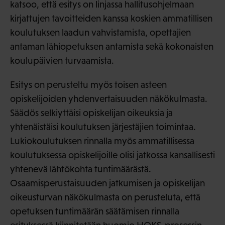
katsoo, että esitys on linjassa hallitusohjelmaan
kirjattujen tavoitteiden kanssa koskien ammatillisen
koulutuksen laadun vahvistamista, opettajien
antaman lähiopetuksen antamista sekä kokonaisten
koulupäivien turvaamista.
Esitys on perusteltu myös toisen asteen
opiskelijoiden yhdenvertaisuuden näkökulmasta.
Säädös selkiyttäisi opiskelijan oikeuksia ja
yhtenäistäisi koulutuksen järjestäjien toimintaa.
Lukiokoulutuksen rinnalla myös ammatillisessa
koulutuksessa opiskelijoille olisi jatkossa kansallisesti
yhtenevä lähtökohta tuntimäärästä.
Osaamisperustaisuuden jatkumisen ja opiskelijan
oikeusturvan näkökulmasta on perusteluta, että
opetuksen tuntimäärän säätämisen rinnalla