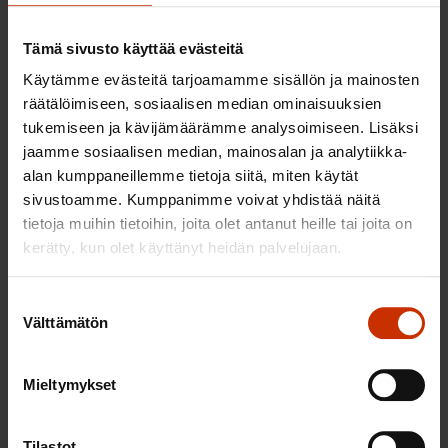
SAK kannattaa esitystä ja sen perusteltuja.
Tämä sivusto käyttää evästeitä
Asetus opetus- ja kulttuuritoimen
Käytämme evästeitä tarjoamamme sisällön ja mainosten
rahoituksesta annetun asetuksen
räätälöimiseen, sosiaalisen median ominaisuuksien
muuttamisesta
tukemiseen ja kävijämäärämme analysoimiseen. Lisäksi
jaamme sosiaalisen median, mainosalan ja analytiikka-
Esityksessä on joukko teknisluontoisia muutoksia ja
alan kumppaneillemme tietoja siitä, miten käytät
täsmennyksiä, joita SAK pitää perusteltuina.
sivustoamme. Kumppanimme voivat yhdistää näitä
tietoja muihin tietoihin, joita olet antanut heille tai joita on
SAK katsoo, että etenkin muutosesitys lukion
kerätty, kun olet käyttänyt heidän palvelujaan.
opiskelijamäärän laskemisesta toteuttaa uuden
oppivelvollisuuden tavoitteita. Jatkossa
Suostumuksen
Välttämätön
valinta
opiskelijamäärään laskettaisiin myös väliaikaisesti
erotettuna olevat opiskelijat. Tällöin oppilaitosten
velvollisuutena olisi suunnitella oppivelvollisen
Mieltymykset
opintojen eteneminen myös erottamisen aikana.
Opiskelija olisi myös oikeus saada sellaista opetusta
Tilastot