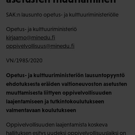
SAK:n lausunto opetus- ja kulttuuriministeriölle
Opetus- ja kulttuuriministeriö
kirjaamo@minedu.fi
oppivelvollisuus@minedu.fi
VN/1985/2020
Opetus- ja kulttuuriministeriön lausuntopyyntö
ehdotuksesta eräiden valtioneuvoston asetusten
muuttamisesta liittyen oppivelvollisuuden
laajentamiseen ja tutkintokoulutukseen
valmentavaan koulutukseen
Oppivelvollisuuden laajentamista koskeva
hallituksen esitys uudeksi oppivelvollisuuslaiksi on