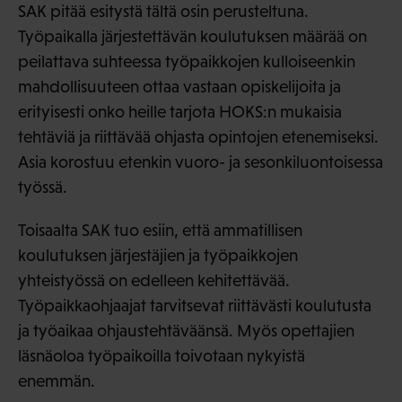
SAK pitää esitystä tältä osin perusteltuna.
Työpaikalla järjestettävän koulutuksen määrää on
peilattava suhteessa työpaikkojen kulloiseenkin
mahdollisuuteen ottaa vastaan opiskelijoita ja
erityisesti onko heille tarjota HOKS:n mukaisia
tehtäviä ja riittävää ohjasta opintojen etenemiseksi.
Asia korostuu etenkin vuoro- ja sesonkiluontoisessa
työssä.
Toisaalta SAK tuo esiin, että ammatillisen
koulutuksen järjestäjien ja työpaikkojen
yhteistyössä on edelleen kehitettävää.
Työpaikkaohjaajat tarvitsevat riittävästi koulutusta
ja työaikaa ohjaustehtäväänsä. Myös opettajien
läsnäoloa työpaikoilla toivotaan nykyistä
enemmän.