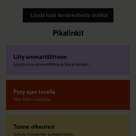
Löydä lisää tämänkaltaista sisältöä
Pikalinkit
Liity ammattiliittoon
Löydä oma ammattiliittosi ja liity jo tänään.
Pysy ajan tasalla
Tilaa SAK:n uutiskirje.
Tunne oikeutesi
Tutustu työelämän pelisääntöihin.