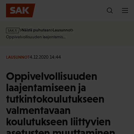
Hyppää
sisältöön
s
Näistä puhutaan
Lausunnot
a
Oppivelvollisuuden laajentamis…
k
·
f
4.12.2020 14:44
LAUSUNNOT
i
Oppivelvollisuuden
laajentamiseen ja
tutkintokoulutukseen
valmentavaan
koulutukseen liittyvien
asetusten muuttaminen