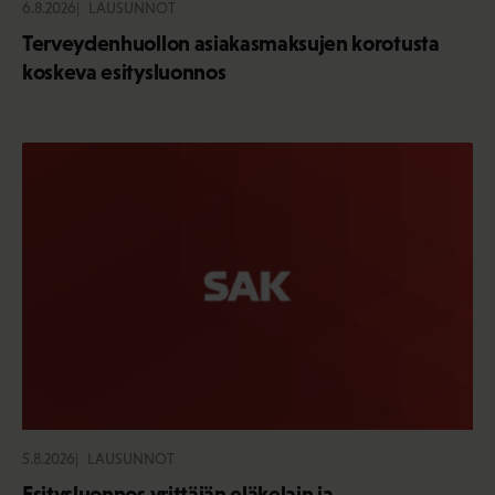
6.8.2026
LAUSUNNOT
Terveydenhuollon asiakasmaksujen korotusta
koskeva esitysluonnos
5.8.2026
LAUSUNNOT
Esitysluonnos yrittäjän eläkelain ja