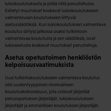
lukiokoulutuksesta ja pitää niitä perusteltuina.
Esitetyt muutokset koskevat lukiokoulutukseen
valmentavaan koulutukseen liittyviä
asetussäädöksiä. Kun lukiokoulutuksen valmentava
koulutus siirtyisi jatkossa osaksi tutkintoon
valmentavaa koulutusta ja sen säädöksiä, ovat
lukioasetusta koskevat muutokset perusteltuja.
Asetus opetustoimen henkilöstön
kelpoisuusvaatimuksista
Uusi tutkintokoulutukseen valmentava koulutus
olisi uudentyyppinen nivelvaiheen
koulutuskokonaisuus, jota voisivat järjestää
perusopetuksen järjestäjät, lukiokoulutuksen
järjestäjät ja ammatillisen koulutuksen järjestäjät.