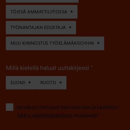
n
n
)
TÖISSÄ AMMATTILIITOSSA
e
n
TYÖNANTAJAN EDUSTAJA
)
MUU KIINNOSTUS TYÖELÄMÄASIOIHIN
(
Millä kielellä haluat uutiskirjeesi
P
SUOMI
RUOTSI
a
k
o
(
Hyväksyn tietojeni tallentamisen ja käsittelyn
P
l
SAK:n viestintärekisterin
mukaisesti *
a
l