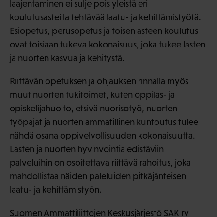
laajentaminen ei sulje pois yleistä eri
koulutusasteilla tehtävää laatu- ja kehittämistyötä.
Esiopetus, perusopetus ja toisen asteen koulutus
ovat toisiaan tukeva kokonaisuus, joka tukee lasten
ja nuorten kasvua ja kehitystä.
Riittävän opetuksen ja ohjauksen rinnalla myös
muut nuorten tukitoimet, kuten oppilas- ja
opiskelijahuolto, etsivä nuorisotyö, nuorten
työpajat ja nuorten ammatillinen kuntoutus tulee
nähdä osana oppivelvollisuuden kokonaisuutta.
Lasten ja nuorten hyvinvointia edistäviin
palveluihin on osoitettava riittävä rahoitus, joka
mahdollistaa näiden paleluiden pitkäjänteisen
laatu- ja kehittämistyön.
Suomen Ammattiliittojen Keskusjärjestö SAK ry