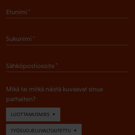
(
Etunimi
P
a
(
Sukunimi
k
P
o
a
l
(
Sähköpostiosoite
k
l
P
o
i
a
l
Mikä tai mitkä näistä kuvaavat sinua
n
k
l
parhaiten?
e
o
i
n
l
LUOTTAMUSMIES
n
)
l
e
TYÖSUOJELUVALTUUTETTU
i