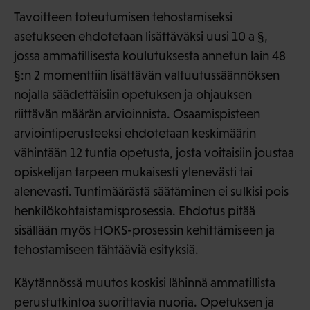
Tavoitteen toteutumisen tehostamiseksi
asetukseen ehdotetaan lisättäväksi uusi 10 a §,
jossa ammatillisesta koulutuksesta annetun lain 48
§:n 2 momenttiin lisättävän valtuutussäännöksen
nojalla säädettäisiin opetuksen ja ohjauksen
riittävän määrän arvioinnista. Osaamispisteen
arviointiperusteeksi ehdotetaan keskimäärin
vähintään 12 tuntia opetusta, josta voitaisiin joustaa
opiskelijan tarpeen mukaisesti ylenevästi tai
alenevasti. Tuntimäärästä säätäminen ei sulkisi pois
henkilökohtaistamisprosessia. Ehdotus pitää
sisällään myös HOKS-prosessin kehittämiseen ja
tehostamiseen tähtääviä esityksiä.
Käytännössä muutos koskisi lähinnä ammatillista
perustutkintoa suorittavia nuoria. Opetuksen ja