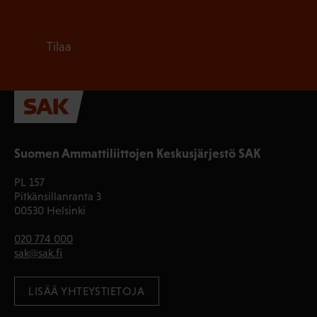
Tilaa
Suomen Ammattiliittojen Keskusjärjestö SAK
PL 157
Pitkänsillanranta 3
00530 Helsinki
020 774 000
sak@sak.fi
LISÄÄ YHTEYSTIETOJA