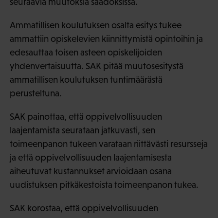
seuraavia muutoksia säädöksissä.
Ammatillisen koulutuksen osalta esitys tukee
ammattiin opiskelevien kiinnittymistä opintoihin ja
edesauttaa toisen asteen opiskelijoiden
yhdenvertaisuutta. SAK pitää muutosesitystä
ammatillisen koulutuksen tuntimäärästä
perusteltuna.
SAK painottaa, että oppivelvollisuuden
laajentamista seurataan jatkuvasti, sen
toimeenpanon tukeen varataan riittävästi resursseja
ja että oppivelvollisuuden laajentamisesta
aiheutuvat kustannukset arvioidaan osana
uudistuksen pitkäkestoista toimeenpanon tukea.
SAK korostaa, että oppivelvollisuuden