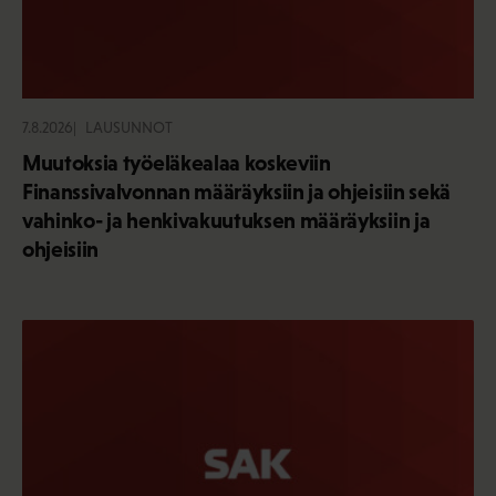
7.8.2026
LAUSUNNOT
Muutoksia työeläkealaa koskeviin
Finanssivalvonnan määräyksiin ja ohjeisiin sekä
vahinko- ja henkivakuutuksen määräyksiin ja
ohjeisiin