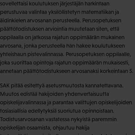
sovellettaisi koulutuksen järjestäjän harkintaan
perustuvaa valintaa yksilöllistetyn matematiikan ja
äidinkielen arvosanan perusteella. Perusopetuksen
päättötodistuksen arviointia muutetaan siten, että
oppilaalla on jatkossa rajatun oppimäärän mukainen
arvosana, jonka perusteella hän hakee koulutukseen
yhteishaun pistevalinnassa. Perusopetuksen oppilaalle,
joka suorittaa opintoja rajatun oppimäärän mukaisesti,
annetaan päättötodistukseen arvosanaksi korkeintaan 5.
SAK pitää esitettyä asetusmuutosta kannatettavana.
Muutos edistää hakijoiden yhdenvertaisuutta
opiskelijavalinnassa ja parantaa valittujen opiskelijoiden
tosiasiallisia edellytyksiä suoriutua opinnoistaan.
Todistusarvosanan vastatessa nykyistä paremmin
opiskelijan osaamista, ohjautuu hakija