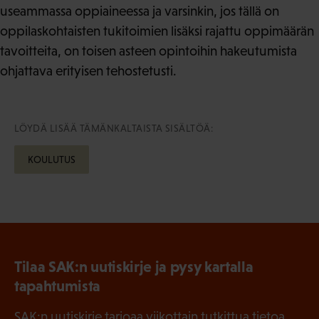
useammassa oppiaineessa ja varsinkin, jos tällä on
oppilaskohtaisten tukitoimien lisäksi rajattu oppimäärän
tavoitteita, on toisen asteen opintoihin hakeutumista
ohjattava erityisen tehostetusti.
LÖYDÄ LISÄÄ TÄMÄNKALTAISTA SISÄLTÖÄ:
KOULUTUS
Tilaa SAK:n uutiskirje ja pysy kartalla
tapahtumista
SAK:n uutiskirje tarjoaa viikottain tutkittua tietoa,