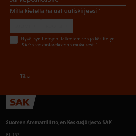
(Pakollinen)
Millä kielellä haluat uutiskirjeesi
SUOMI
RUOTSI
(Pa
Hyväksyn tietojeni tallentamisen ja käsittelyn
SAK:n viestintärekisterin
mukaisesti *
Tilaa
Suomen Ammattiliittojen Keskusjärjestö SAK
PL 157