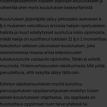
todennäköisemmin itselleen sopivaan koulutukseen ja
vähentää siten myös koulutuksen keskeyttämistä
Koulutuksen järjestäjällä säilyy jatkossakin asetuksen 6
§:n mukainen velvollisuus arvioida hakijan opetuskielen
hallinta ja muut edellytykset suoriutua lukio-opinnoista,
mikäli hakija on suorittanut lukiolain 21 §:n 1 momentissa
tarkoitetun sellaisen ulkomaisen koulutuksen, joka
asianomaisessa maassa antaa kelpoisuuden
lukiokoulutusta vastaaviin opintoihin. Tähän ei esitetä
muutosta. Yhdenvertaisuuden näkökulmasta SAK pitää
perusteltuna, että nykytila säilyy tältä osin.
Esitetyn säädösmuutoksen myötä korostuu
perusopetuksen oppilaanohjauksen merkitys toisen
asteen koulutukseen ohjattaessa. Jos oppilaalla on
huomattava oppimisen tuen tarve yhdessä tai