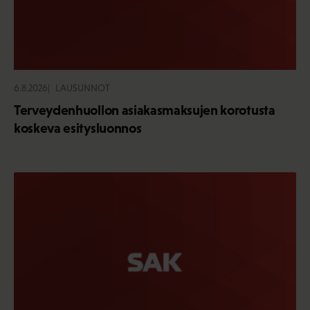
6.8.2026
LAUSUNNOT
Terveydenhuollon asiakasmaksujen korotusta
koskeva esitysluonnos