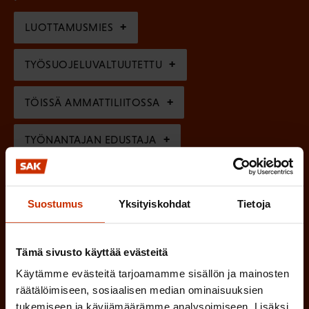
o
i
n
l
LUOTTAMUSMIES
n
)
l
e
TYÖSUOJELUVALTUUTETTU
i
n
n
)
TÖISSÄ AMMATTILIITOSSA
e
n
TYÖNANTAJAN EDUSTAJA
)
MUU KIINNOSTUS TYÖELÄMÄASIOIHIN
Suostumus
Yksityiskohdat
Tietoja
(
Millä kielellä haluat uutiskirjeesi
Tämä sivusto käyttää evästeitä
P
SUOMI
RUOTSI
Käytämme evästeitä tarjoamamme sisällön ja mainosten
a
räätälöimiseen, sosiaalisen median ominaisuuksien
k
tukemiseen ja kävijämäärämme analysoimiseen. Lisäksi