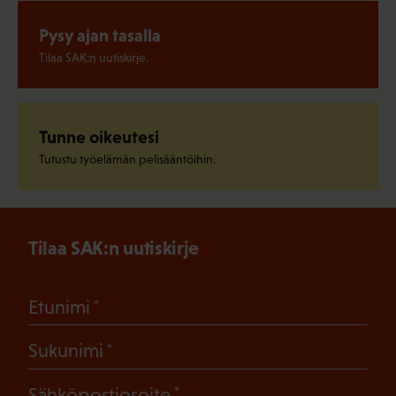
Pysy ajan tasalla
Tilaa SAK:n uutiskirje.
Tunne oikeutesi
Tutustu työelämän pelisääntöihin.
Tilaa SAK:n uutiskirje
(Pakollinen)
Etunimi
(Pakollinen)
Sukunimi
(Pakollinen)
Sähköpostiosoite