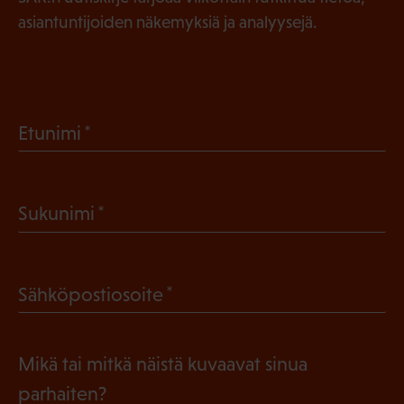
asiantuntijoiden näkemyksiä ja analyysejä.
(
Etunimi
P
a
(
Sukunimi
k
P
o
a
l
(
Sähköpostiosoite
k
l
P
o
i
a
l
Mikä tai mitkä näistä kuvaavat sinua
n
k
l
parhaiten?
e