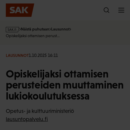
Hyppää
sisältöön
s
Näistä puhutaan
Lausunnot
a
Opiskelijaksi ottamisen perust…
k
·
f
1.10.2025 16:11
LAUSUNNOT
i
Opiskelijaksi ottamisen
perusteiden muuttaminen
lukiokoulutuksessa
Opetus- ja kulttuuriministeriö
lausuntopalvelu.fi