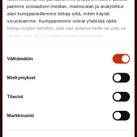
o
jaamme sosiaalisen median, mainosalan ja analytiikka-
(
Hyväksyn tietojeni tallentamisen ja käsittelyn
alan kumppaneillemme tietoja siitä, miten käytät
P
l
SAK:n viestintärekisterin
mukaisesti *
sivustoamme. Kumppanimme voivat yhdistää näitä
a
l
tietoja muihin tietoihin, joita olet antanut heille tai joita on
k
kerätty, kun olet käyttänyt heidän palvelujaan.
i
o
n
l
Suostumuksen
e
l
Välttämätön
valinta
i
n
n
)
Mieltymykset
e
n
Tilastot
)
Markkinointi
Tilaa