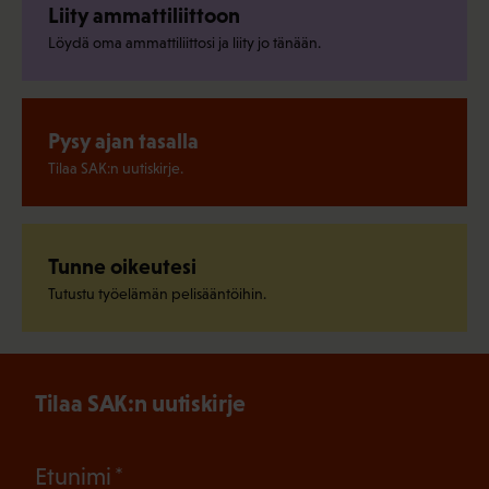
Liity ammattiliittoon
Löydä oma ammattiliittosi ja liity jo tänään.
Pysy ajan tasalla
Tilaa SAK:n uutiskirje.
Tunne oikeutesi
Tutustu työelämän pelisääntöihin.
Tilaa SAK:n uutiskirje
(Pakollinen)
Etunimi