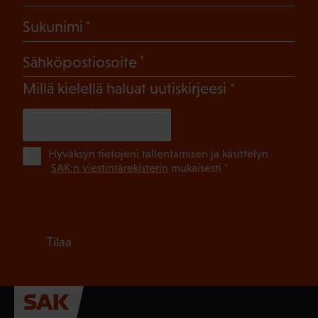
(Pakollinen)
Sukunimi
(Pakollinen)
Sähköpostiosoite
(Pakollinen)
Millä kielellä haluat uutiskirjeesi
SUOMI
RUOTSI
(Pa
Hyväksyn tietojeni tallentamisen ja käsittelyn
SAK:n viestintärekisterin
mukaisesti *
Tilaa