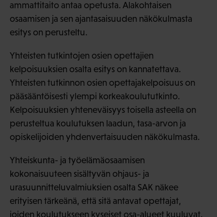
ammattitaito antaa opetusta. Alakohtaisen
osaamisen ja sen ajantasaisuuden näkökulmasta
esitys on perusteltu.
Yhteisten tutkintojen osien opettajien
kelpoisuuksien osalta esitys on kannatettava.
Yhteisten tutkinnon osien opettajakelpoisuus on
pääsääntöisesti ylempi korkeakoulututkinto.
Kelpoisuuksien yhteneväisyys toisella asteella on
perusteltua koulutuksen laadun, tasa-arvon ja
opiskelijoiden yhdenvertaisuuden näkökulmasta.
Yhteiskunta- ja työelämäosaamisen
kokonaisuuteen sisältyvän ohjaus- ja
urasuunnitteluvalmiuksien osalta SAK näkee
erityisen tärkeänä, että sitä antavat opettajat,
joiden koulutukseen kyseiset osa-alueet kuuluvat.