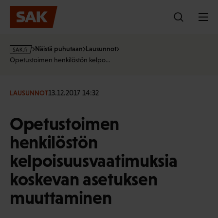
Hyppää
sisältöön
s
Näistä puhutaan
Lausunnot
a
Opetustoimen henkilöstön kelpo…
k
·
f
13.12.2017 14:32
LAUSUNNOT
i
Opetustoimen
henkilöstön
kelpoisuusvaatimuksia
koskevan asetuksen
muuttaminen