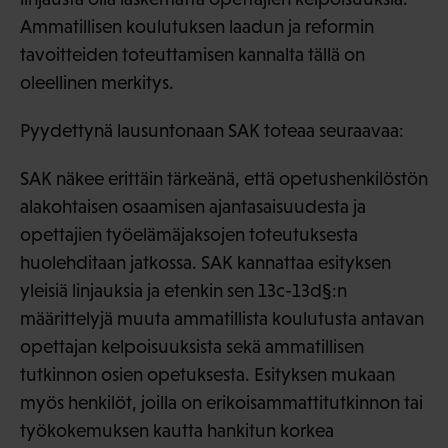
Ammatillisen koulutuksen laadun ja reformin
tavoitteiden toteuttamisen kannalta tällä on
oleellinen merkitys.
Pyydettynä lausuntonaan SAK toteaa seuraavaa:
SAK näkee erittäin tärkeänä, että opetushenkilöstön
alakohtaisen osaamisen ajantasaisuudesta ja
opettajien työelämäjaksojen toteutuksesta
huolehditaan jatkossa. SAK kannattaa esityksen
yleisiä linjauksia ja etenkin sen 13c-13d§:n
määrittelyjä muuta ammatillista koulutusta antavan
opettajan kelpoisuuksista sekä ammatillisen
tutkinnon osien opetuksesta. Esityksen mukaan
myös henkilöt, joilla on erikoisammattitutkinnon tai
työkokemuksen kautta hankitun korkea