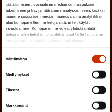
räätälöimiseen, sosiaalisen median ominaisuuksien
tukemiseen ja kävijämäärämme analysoimiseen. Lisäksi
(
Millä kielellä haluat uutiskirjeesi
jaamme sosiaalisen median, mainosalan ja analytiikka-
P
alan kumppaneillemme tietoja siitä, miten käytät
SUOMI
RUOTSI
sivustoamme. Kumppanimme voivat yhdistää näitä
a
tietoja muihin tietoihin, joita olet antanut heille tai joita on
k
kerätty, kun olet käyttänyt heidän palvelujaan.
o
(
Hyväksyn tietojeni tallentamisen ja käsittelyn
Suostumuksen
P
l
SAK:n viestintärekisterin
mukaisesti *
Välttämätön
valinta
a
l
k
i
Mieltymykset
o
n
l
e
l
Tilastot
i
n
n
)
Markkinointi
e