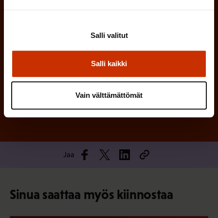
n
)
Salli valitut
Salli kaikki
Tilaa
Vain välttämättömät
Jaa
Sinua saattaa myös kiinnostaa