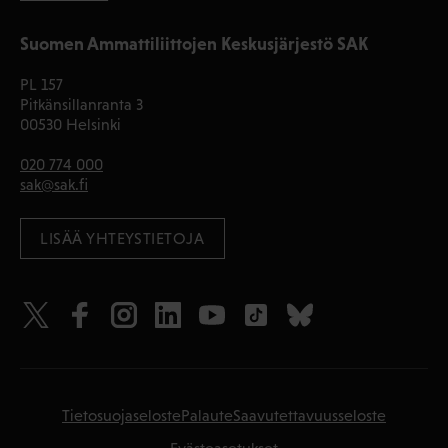
Suomen Ammattiliittojen Keskusjärjestö SAK
PL 157
Pitkänsillanranta 3
00530 Helsinki
020 774 000
sak@sak.fi
LISÄÄ YHTEYSTIETOJA
Tietosuojaseloste
Palaute
Saavutettavuusseloste