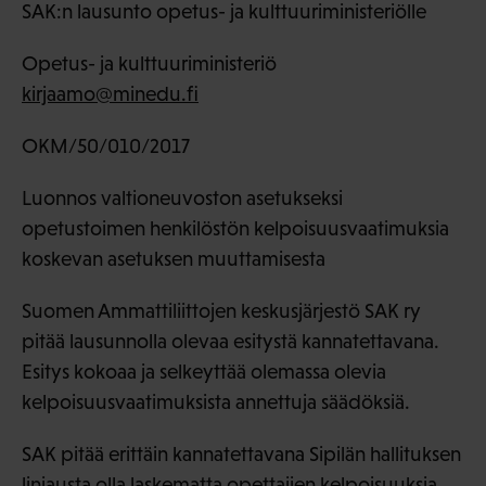
SAK:n lausunto opetus- ja kulttuuriministeriölle
Opetus- ja kulttuuriministeriö
kirjaamo@minedu.fi
OKM/50/010/2017
Luonnos valtioneuvoston asetukseksi
opetustoimen henkilöstön kelpoisuusvaatimuksia
koskevan asetuksen muuttamisesta
Suomen Ammattiliittojen keskusjärjestö SAK ry
pitää lausunnolla olevaa esitystä kannatettavana.
Esitys kokoaa ja selkeyttää olemassa olevia
kelpoisuusvaatimuksista annettuja säädöksiä.
SAK pitää erittäin kannatettavana Sipilän hallituksen
linjausta olla laskematta opettajien kelpoisuuksia.