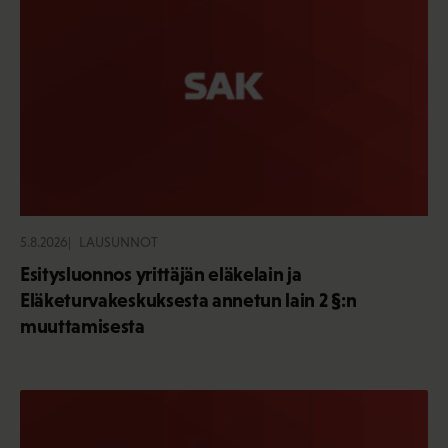
5.8.2026
LAUSUNNOT
Esitysluonnos yrittäjän eläkelain ja
Eläketurvakeskuksesta annetun lain 2 §:n
muuttamisesta