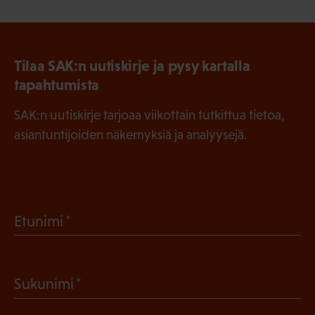
Tilaa SAK:n uutiskirje ja pysy kartalla
tapahtumista
SAK:n uutiskirje tarjoaa viikottain tutkittua tietoa,
asiantuntijoiden näkemyksiä ja analyysejä.
(
Etunimi
P
a
(
Sukunimi
k
P
o