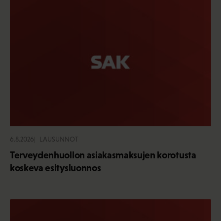
6.8.2026
LAUSUNNOT
Terveydenhuollon asiakasmaksujen korotusta
koskeva esitysluonnos