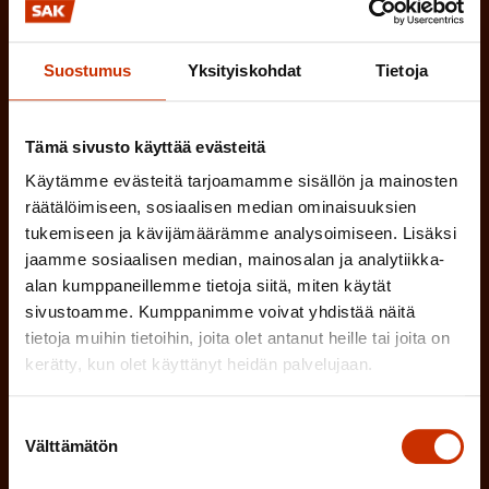
i
n
l
LUOTTAMUSMIES
n
)
l
Suostumus
Yksityiskohdat
Tietoja
e
TYÖSUOJELUVALTUUTETTU
i
n
n
)
TÖISSÄ AMMATTILIITOSSA
Tämä sivusto käyttää evästeitä
e
Käytämme evästeitä tarjoamamme sisällön ja mainosten
n
TYÖNANTAJAN EDUSTAJA
räätälöimiseen, sosiaalisen median ominaisuuksien
tukemiseen ja kävijämäärämme analysoimiseen. Lisäksi
)
jaamme sosiaalisen median, mainosalan ja analytiikka-
MUU KIINNOSTUS TYÖELÄMÄASIOIHIN
alan kumppaneillemme tietoja siitä, miten käytät
sivustoamme. Kumppanimme voivat yhdistää näitä
tietoja muihin tietoihin, joita olet antanut heille tai joita on
(
Millä kielellä haluat uutiskirjeesi
kerätty, kun olet käyttänyt heidän palvelujaan.
P
SUOMI
RUOTSI
a
Suostumuksen
Välttämätön
valinta
k