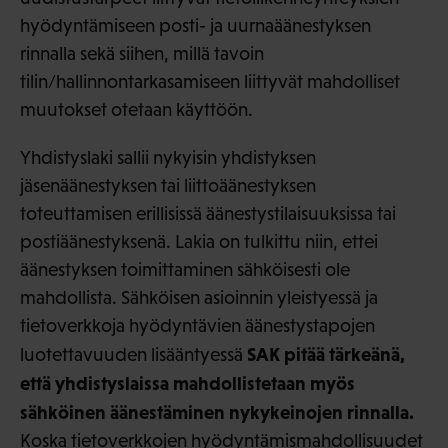
hyödyntämiseen posti- ja uurnaäänestyksen
rinnalla sekä siihen, millä tavoin
tilin/hallinnontarkasamiseen liittyvät mahdolliset
muutokset otetaan käyttöön.
Yhdistyslaki sallii nykyisin yhdistyksen
jäsenäänestyksen tai liittoäänestyksen
toteuttamisen erillisissä äänestystilaisuuksissa tai
postiäänestyksenä. Lakia on tulkittu niin, ettei
äänestyksen toimittaminen sähköisesti ole
mahdollista. Sähköisen asioinnin yleistyessä ja
tietoverkkoja hyödyntävien äänestystapojen
SAK pitää tärkeänä,
luotettavuuden lisääntyessä
että yhdistyslaissa mahdollistetaan myös
sähköinen äänestäminen nykykeinojen rinnalla.
Koska tietoverkkojen hyödyntämismahdollisuudet