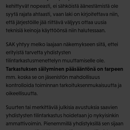
kehittyvät nopeasti, ei sähköistä äänestämistä ole
syytä rajata ahtaasti, vaan laki on kirjoitettava niin,
että järjestöille jää riittävä väljyys ottaa uusia
teknisiä keinoja käyttöönsä niin halutessaan.
SAK yhtyy melko laajaan näkemykseen siitä, ettei
erityistä tarvetta yhdistysten
tilintarkastusmenettelyn muuttamiselle ole.
Tarkastuksen säilyminen pääsääntönä on tarpeen
mm. koska se on jäsenistön mahdollisuus
kontrolloida toiminnan tarkoituksenmukaisuutta ja
oikeellisuutta.
Suurten tai merkittäviä julkisia avustuksia saavien
yhdistysten tilintarkastus hoidetaan jo nykyisinkin
ammattivoimin. Pienemmillä yhdistyksillä sen sijaan