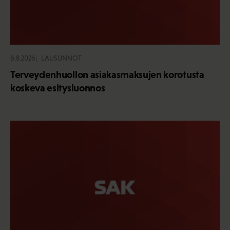
6.8.2026
LAUSUNNOT
Terveydenhuollon asiakasmaksujen korotusta
koskeva esitysluonnos