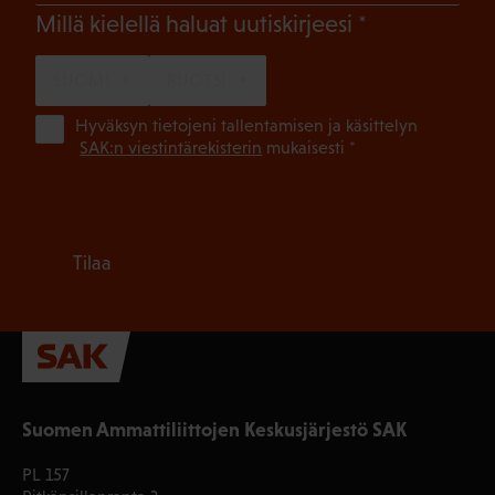
(Pakollinen)
Millä kielellä haluat uutiskirjeesi
SUOMI
RUOTSI
(Pa
Hyväksyn tietojeni tallentamisen ja käsittelyn
SAK:n viestintärekisterin
mukaisesti *
Tilaa
Suomen Ammattiliittojen Keskusjärjestö SAK
PL 157