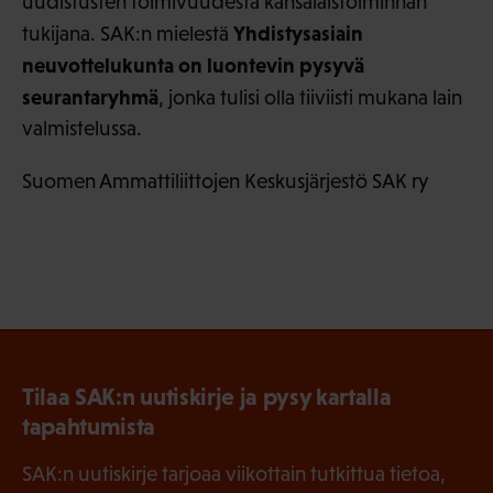
uudistusten toimivuudesta kansalaistoiminnan
Yhdistysasiain
tukijana. SAK:n mielestä
neuvottelukunta on luontevin pysyvä
seurantaryhmä
, jonka tulisi olla tiiviisti mukana lain
valmistelussa.
Suomen Ammattiliittojen Keskusjärjestö SAK ry
Tilaa SAK:n uutiskirje ja pysy kartalla
tapahtumista
SAK:n uutiskirje tarjoaa viikottain tutkittua tietoa,