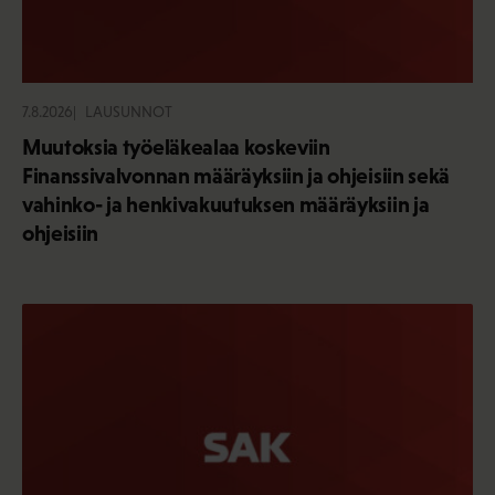
7.8.2026
LAUSUNNOT
Muutoksia työeläkealaa koskeviin
Finanssivalvonnan määräyksiin ja ohjeisiin sekä
vahinko- ja henkivakuutuksen määräyksiin ja
ohjeisiin