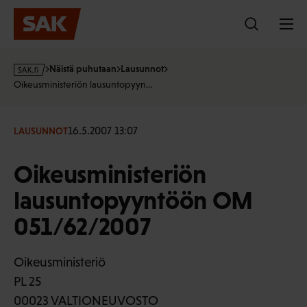
Hyppää
sisältöön
s
Näistä puhutaan
Lausunnot
a
Oikeusministeriön lausuntopyyn…
k
·
f
16.5.2007 13:07
LAUSUNNOT
i
Oikeusministeriön
lausuntopyyntöön OM
051/62/2007
Oikeusministeriö
PL 25
00023 VALTIONEUVOSTO