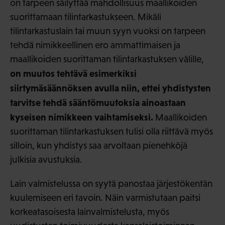
on tarpeen säilyttää mahdollisuus maallikoiden
suorittamaan tilintarkastukseen. Mikäli
tilintarkastuslain tai muun syyn vuoksi on tarpeen
tehdä nimikkeellinen ero ammattimaisen ja
maallikoiden suorittaman tilintarkastuksen välille,
on muutos tehtävä esimerkiksi
siirtymäsäännöksen avulla niin, ettei yhdistysten
tarvitse tehdä sääntömuutoksia ainoastaan
kyseisen nimikkeen vaihtamiseksi.
Maallikoiden
suorittaman tilintarkastuksen tulisi olla riittävä myös
silloin, kun yhdistys saa arvoltaan pienehköjä
julkisia avustuksia.
Lain valmistelussa on syytä panostaa järjestökentän
kuulemiseen eri tavoin. Näin varmistutaan paitsi
korkeatasoisesta lainvalmistelusta, myös