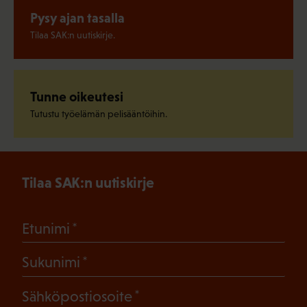
Pysy ajan tasalla
Tilaa SAK:n uutiskirje.
Tunne oikeutesi
Tutustu työelämän pelisääntöihin.
Tilaa SAK:n uutiskirje
(Pakollinen)
Etunimi
(Pakollinen)
Sukunimi
(Pakollinen)
Sähköpostiosoite