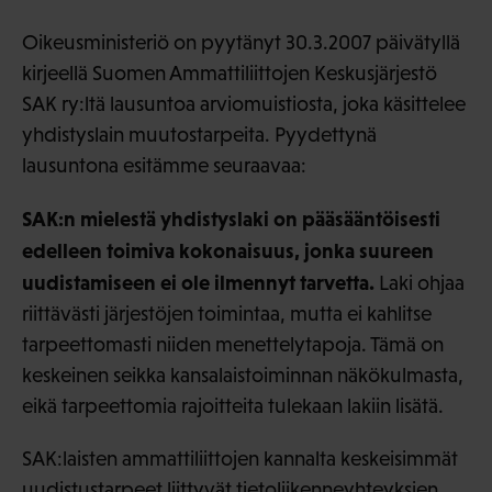
Oikeusministeriö on pyytänyt 30.3.2007 päivätyllä
kirjeellä Suomen Ammattiliittojen Keskusjärjestö
SAK ry:ltä lausuntoa arviomuistiosta, joka käsittelee
yhdistyslain muutostarpeita. Pyydettynä
lausuntona esitämme seuraavaa:
SAK:n mielestä yhdistyslaki on pääsääntöisesti
edelleen toimiva kokonaisuus, jonka suureen
uudistamiseen ei ole ilmennyt tarvetta.
Laki ohjaa
riittävästi järjestöjen toimintaa, mutta ei kahlitse
tarpeettomasti niiden menettelytapoja. Tämä on
keskeinen seikka kansalaistoiminnan näkökulmasta,
eikä tarpeettomia rajoitteita tulekaan lakiin lisätä.
SAK:laisten ammattiliittojen kannalta keskeisimmät
uudistustarpeet liittyvät tietoliikenneyhteyksien