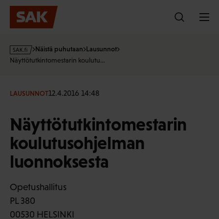
Hyppää
sisältöön
s
Näistä puhutaan
Lausunnot
a
Näyttötutkintomestarin koulutu…
k
·
f
12.4.2016 14:48
LAUSUNNOT
i
Näyttötutkintomestarin
koulutusohjelman
luonnoksesta
Opetushallitus
PL 380
00530 HELSINKI