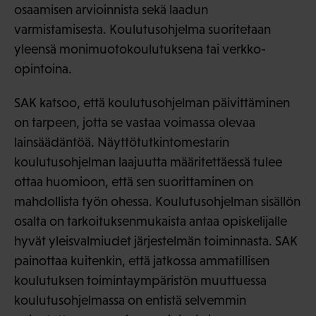
osaamisen arvioinnista sekä laadun
varmistamisesta. Koulutusohjelma suoritetaan
yleensä monimuotokoulutuksena tai verkko-
opintoina.
SAK katsoo, että koulutusohjelman päivittäminen
on tarpeen, jotta se vastaa voimassa olevaa
lainsäädäntöä. Näyttötutkintomestarin
koulutusohjelman laajuutta määritettäessä tulee
ottaa huomioon, että sen suorittaminen on
mahdollista työn ohessa. Koulutusohjelman sisällön
osalta on tarkoituksenmukaista antaa opiskelijalle
hyvät yleisvalmiudet järjestelmän toiminnasta. SAK
painottaa kuitenkin, että jatkossa ammatillisen
koulutuksen toimintaympäristön muuttuessa
koulutusohjelmassa on entistä selvemmin