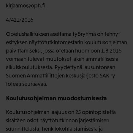
kirjaamo@oph.fi
4/421/2016
Opetushallituksen asettama työryhmä on tehnyt
esityksen näyttötutkintomestarin koulutusohjelman
päivittämiseksi, jossa otetaan huomioon 1.8.2016
voimaan tulevat muutokset lakiin ammatillisesta
aikuiskoulutuksesta. Pyydettynä lausuntonaan
Suomen Ammattiliittojen keskusjärjestö SAK ry
toteaa seuraavaa.
Koulutusohjelman muodostumisesta
Koulutusohjelman laajuus on 25 opintopistettä
sisältäen osiot näyttötutkinnon järjestämisen
suunnittelusta, henkilökohtaistamisesta ja