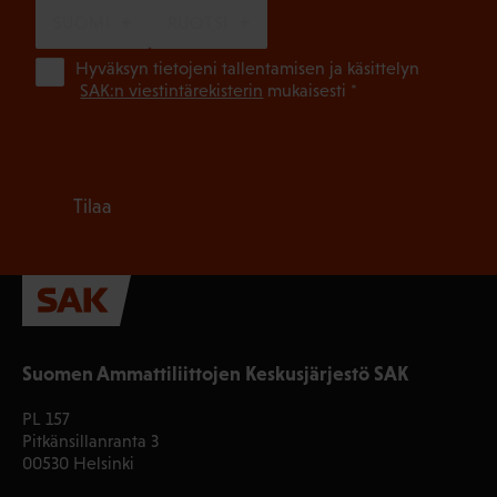
SUOMI
RUOTSI
(Pa
Hyväksyn tietojeni tallentamisen ja käsittelyn
SAK:n viestintärekisterin
mukaisesti *
Tilaa
Suomen Ammattiliittojen Keskusjärjestö SAK
PL 157
Pitkänsillanranta 3
00530 Helsinki