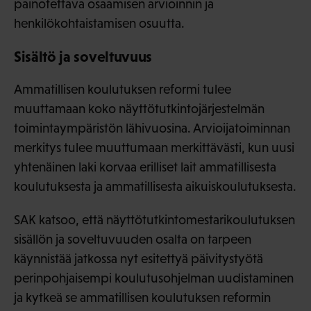
painotettava osaamisen arvioinnin ja
henkilökohtaistamisen osuutta.
Sisältö ja soveltuvuus
Ammatillisen koulutuksen reformi tulee
muuttamaan koko näyttötutkintojärjestelmän
toimintaympäristön lähivuosina. Arvioijatoiminnan
merkitys tulee muuttumaan merkittävästi, kun uusi
yhtenäinen laki korvaa erilliset lait ammatillisesta
koulutuksesta ja ammatillisesta aikuiskoulutuksesta.
SAK katsoo, että näyttötutkintomestarikoulutuksen
sisällön ja soveltuvuuden osalta on tarpeen
käynnistää jatkossa nyt esitettyä päivitystyötä
perinpohjaisempi koulutusohjelman uudistaminen
ja kytkeä se ammatillisen koulutuksen reformin