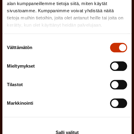
alan kumppaneillemme tietoja siitä, miten käytät
a
l
sivustoamme. Kumppanimme voivat yhdistää näitä
k
i
tietoja muihin tietoihin, joita olet antanut heille tai joita on
o
kerätty, kun olet käyttänyt heidän palvelujaan.
n
l
e
l
Suostumuksen
i
n
Välttämätön
valinta
n
)
e
Mieltymykset
n
)
Tilastot
Markkinointi
Tilaa
Salli valitut