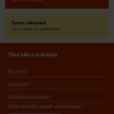
Tunne oikeutesi
Tutustu työelämän pelisääntöihin.
Tilaa SAK:n uutiskirje
(Pakollinen)
Etunimi
(Pakollinen)
Sukunimi
(Pakollinen)
Sähköpostiosoite
(Pakollinen)
Millä kielellä haluat uutiskirjeesi