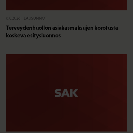
6.8.2026
LAUSUNNOT
Terveydenhuollon asiakasmaksujen korotusta
koskeva esitysluonnos