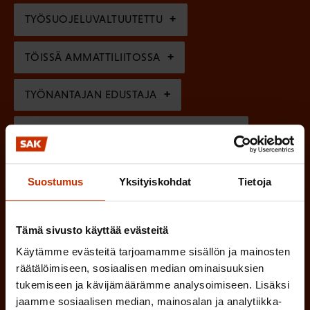
l
e
TYÖSUOJELUVALTUUTETTU
i
n
n
)
TÖISSÄ AMMATTILIITOSSA
e
n
TYÖNANTAJAN EDUSTAJA
)
MUU KIINNOSTUS TYÖELÄMÄASIOIHIN
Suostumus
Yksityiskohdat
Tietoja
(
Millä kielellä haluat uutiskirjeesi
P
SUOMI
RUOTSI
Tämä sivusto käyttää evästeitä
a
Käytämme evästeitä tarjoamamme sisällön ja mainosten
k
räätälöimiseen, sosiaalisen median ominaisuuksien
o
(
Hyväksyn tietojeni tallentamisen ja käsittelyn
tukemiseen ja kävijämäärämme analysoimiseen. Lisäksi
P
l
jaamme sosiaalisen median, mainosalan ja analytiikka-
SAK:n viestintärekisterin
mukaisesti *