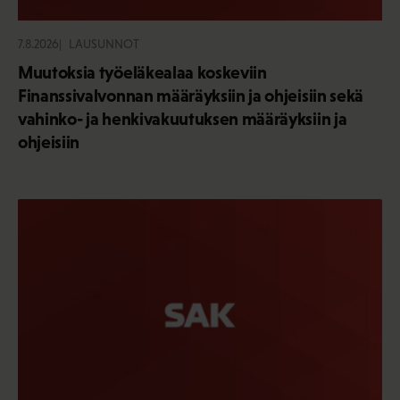
7.8.2026
LAUSUNNOT
Muutoksia työeläkealaa koskeviin
Finanssivalvonnan määräyksiin ja ohjeisiin sekä
vahinko- ja henkivakuutuksen määräyksiin ja
ohjeisiin