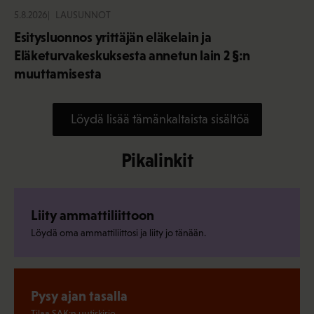
5.8.2026
LAUSUNNOT
Esitysluonnos yrittäjän eläkelain ja
Eläketurvakeskuksesta annetun lain 2 §:n
muuttamisesta
Löydä lisää tämänkaltaista sisältöä
Pikalinkit
Liity ammattiliittoon
Löydä oma ammattiliittosi ja liity jo tänään.
Pysy ajan tasalla
Tilaa SAK:n uutiskirje.