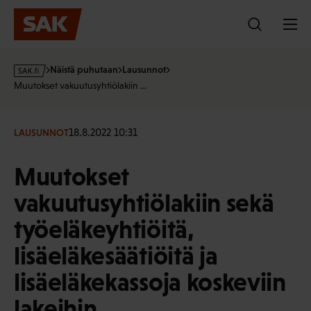
Hyppää
sisältöön
s
Näistä puhutaan
Lausunnot
a
Muutokset vakuutusyhtiölakiin …
k
·
f
18.8.2022 10:31
LAUSUNNOT
i
Muutokset
vakuutusyhtiölakiin sekä
työeläkeyhtiöitä,
lisäeläkesäätiöitä ja
lisäeläkekassoja koskeviin
lakeihin