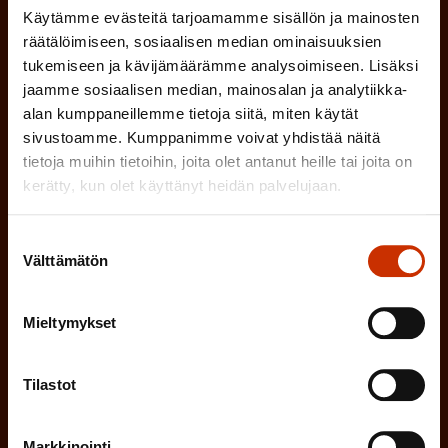
(
Sähköpostiosoite
Käytämme evästeitä tarjoamamme sisällön ja mainosten
k
l
räätälöimiseen, sosiaalisen median ominaisuuksien
P
o
i
tukemiseen ja kävijämäärämme analysoimiseen. Lisäksi
a
l
Mikä tai mitkä näistä kuvaavat sinua
jaamme sosiaalisen median, mainosalan ja analytiikka-
n
k
alan kumppaneillemme tietoja siitä, miten käytät
l
parhaiten?
e
sivustoamme. Kumppanimme voivat yhdistää näitä
o
i
n
tietoja muihin tietoihin, joita olet antanut heille tai joita on
l
LUOTTAMUSMIES
n
kerätty, kun olet käyttänyt heidän palvelujaan.
)
l
e
TYÖSUOJELUVALTUUTETTU
i
Suostumuksen
n
Välttämätön
valinta
n
)
TÖISSÄ AMMATTILIITOSSA
e
Mieltymykset
n
TYÖNANTAJAN EDUSTAJA
)
Tilastot
MUU KIINNOSTUS TYÖELÄMÄASIOIHIN
Markkinointi