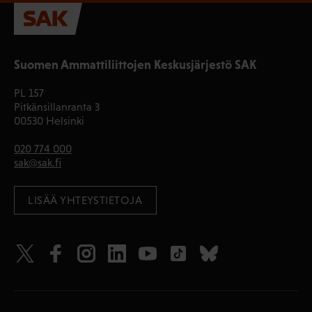
Suomen Ammattiliittojen Keskusjärjestö SAK
PL 157
Pitkänsillanranta 3
00530 Helsinki
020 774 000
sak@sak.fi
LISÄÄ YHTEYSTIETOJA