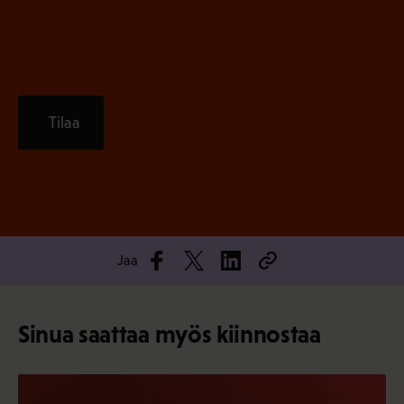
)
Tilaa
Jaa
Sinua saattaa myös kiinnostaa