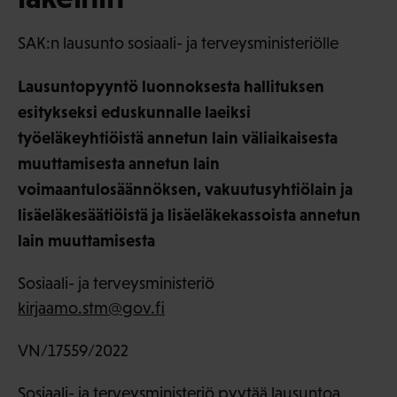
SAK:n lausunto sosiaali- ja terveysministeriölle
Lausuntopyyntö luonnoksesta hallituksen
esitykseksi eduskunnalle laeiksi
työeläkeyhtiöistä annetun lain väliaikaisesta
muuttamisesta annetun lain
voimaantulosäännöksen, vakuutusyhtiölain ja
lisäeläkesäätiöistä ja lisäeläkekassoista annetun
lain muuttamisesta
Sosiaali- ja terveysministeriö
kirjaamo.stm@gov.fi
VN/17559/2022
Sosiaali- ja terveysministeriö pyytää lausuntoa