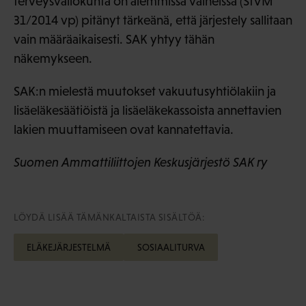
terveysvaliokunta on aiemmissa vaiheissa (StVM
31/2014 vp) pitänyt tärkeänä, että järjestely sallitaan
vain määräaikaisesti. SAK yhtyy tähän
näkemykseen.
SAK:n mielestä muutokset vakuutusyhtiölakiin ja
lisäeläkesäätiöistä ja lisäeläkekassoista annettavien
lakien muuttamiseen ovat kannatettavia.
Suomen Ammattiliittojen Keskusjärjestö SAK ry
LÖYDÄ LISÄÄ TÄMÄNKALTAISTA SISÄLTÖÄ:
ELÄKEJÄRJESTELMÄ
SOSIAALITURVA