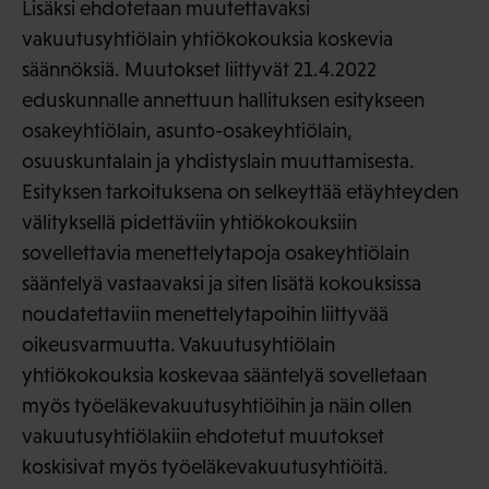
Lisäksi ehdotetaan muutettavaksi
vakuutusyhtiölain yhtiökokouksia koskevia
säännöksiä. Muutokset liittyvät 21.4.2022
eduskunnalle annettuun hallituksen esitykseen
osakeyhtiölain, asunto-osakeyhtiölain,
osuuskuntalain ja yhdistyslain muuttamisesta.
Esityksen tarkoituksena on selkeyttää etäyhteyden
välityksellä pidettäviin yhtiökokouksiin
sovellettavia menettelytapoja osakeyhtiölain
sääntelyä vastaavaksi ja siten lisätä kokouksissa
noudatettaviin menettelytapoihin liittyvää
oikeusvarmuutta. Vakuutusyhtiölain
yhtiökokouksia koskevaa sääntelyä sovelletaan
myös työeläkevakuutusyhtiöihin ja näin ollen
vakuutusyhtiölakiin ehdotetut muutokset
koskisivat myös työeläkevakuutusyhtiöitä.