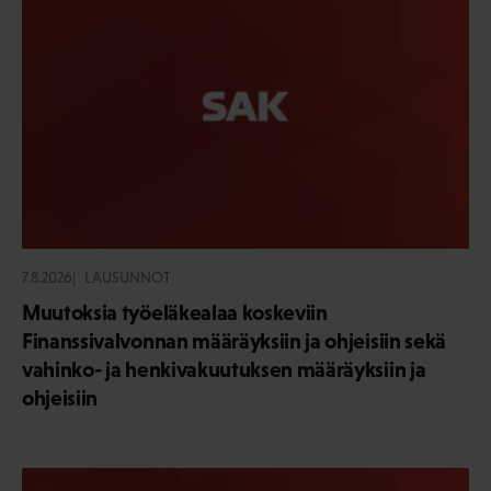
7.8.2026
LAUSUNNOT
Muutoksia työeläkealaa koskeviin
Finanssivalvonnan määräyksiin ja ohjeisiin sekä
vahinko- ja henkivakuutuksen määräyksiin ja
ohjeisiin