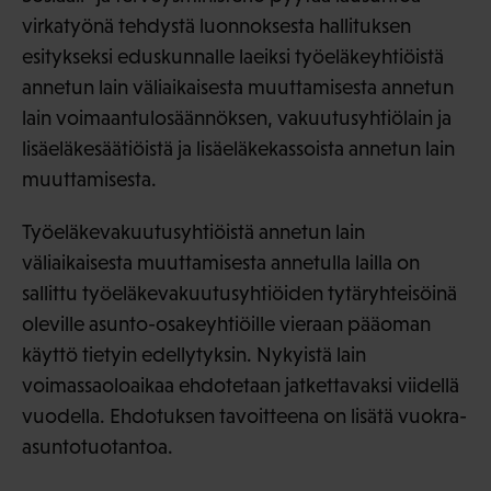
virkatyönä tehdystä luonnoksesta hallituksen
esitykseksi eduskunnalle laeiksi työeläkeyhtiöistä
annetun lain väliaikaisesta muuttamisesta annetun
lain voimaantulosäännöksen, vakuutusyhtiölain ja
lisäeläkesäätiöistä ja lisäeläkekassoista annetun lain
muuttamisesta.
Työeläkevakuutusyhtiöistä annetun lain
väliaikaisesta muuttamisesta annetulla lailla on
sallittu työeläkevakuutusyhtiöiden tytäryhteisöinä
oleville asunto-osakeyhtiöille vieraan pääoman
käyttö tietyin edellytyksin. Nykyistä lain
voimassaoloaikaa ehdotetaan jatkettavaksi viidellä
vuodella. Ehdotuksen tavoitteena on lisätä vuokra-
asuntotuotantoa.