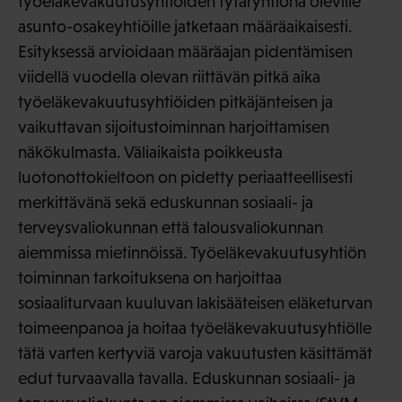
työeläkevakuutusyhtiöiden tytäryhtiönä oleville
asunto-osakeyhtiöille jatketaan määräaikaisesti.
Esityksessä arvioidaan määräajan pidentämisen
viidellä vuodella olevan riittävän pitkä aika
työeläkevakuutusyhtiöiden pitkäjänteisen ja
vaikuttavan sijoitustoiminnan harjoittamisen
näkökulmasta. Väliaikaista poikkeusta
luotonottokieltoon on pidetty periaatteellisesti
merkittävänä sekä eduskunnan sosiaali- ja
terveysvaliokunnan että talousvaliokunnan
aiemmissa mietinnöissä. Työeläkevakuutusyhtiön
toiminnan tarkoituksena on harjoittaa
sosiaaliturvaan kuuluvan lakisääteisen eläketurvan
toimeenpanoa ja hoitaa työeläkevakuutusyhtiölle
tätä varten kertyviä varoja vakuutusten käsittämät
edut turvaavalla tavalla. Eduskunnan sosiaali- ja