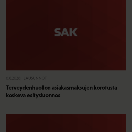
6.8.2026
LAUSUNNOT
Terveydenhuollon asiakasmaksujen korotusta
koskeva esitysluonnos