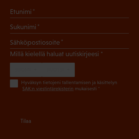
(Pakollinen)
Etunimi
(Pakollinen)
Sukunimi
(Pakollinen)
Sähköpostiosoite
(Pakollinen)
Millä kielellä haluat uutiskirjeesi
SUOMI
RUOTSI
(Pa
Hyväksyn tietojeni tallentamisen ja käsittelyn
SAK:n viestintärekisterin
mukaisesti *
Tilaa