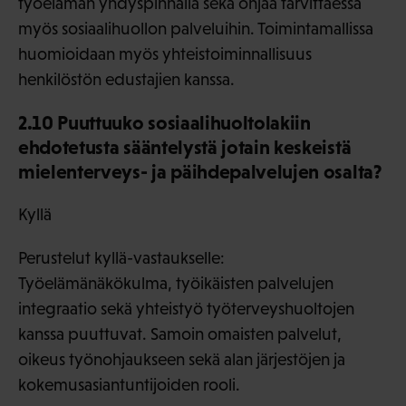
työelämän yhdyspinnalla sekä ohjaa tarvittaessa
myös sosiaalihuollon palveluihin. Toimintamallissa
huomioidaan myös yhteistoiminnallisuus
henkilöstön edustajien kanssa.
2.10 Puuttuuko sosiaalihuoltolakiin
ehdotetusta sääntelystä jotain keskeistä
mielenterveys- ja päihdepalvelujen osalta?
Kyllä
Perustelut kyllä-vastaukselle:
Työelämänäkökulma, työikäisten palvelujen
integraatio sekä yhteistyö työterveyshuoltojen
kanssa puuttuvat. Samoin omaisten palvelut,
oikeus työnohjaukseen sekä alan järjestöjen ja
kokemusasiantuntijoiden rooli.