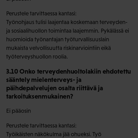
Perustele tarvittaessa kantasi:
Työnohjaus tulisi laajentaa koskemaan terveyden-
ja sosiaalihuollon toimintaa laajemmin. Pykälässä ei
huomioida työnantajan työturvallisuuslain
mukaista velvollisuutta riskinarviointiin eikä
työterveyshuollon roolia.
3.10 Onko terveydenhuoltolakiin ehdotettu
sääntely mielenterveys- ja
päihdepalvelujen osalta riittävä ja
tarkoituksenmukainen?
Ei pääosin
Perustele tarvittaessa kantasi:
Työikäisten näkökulma jää ohueksi. Työ