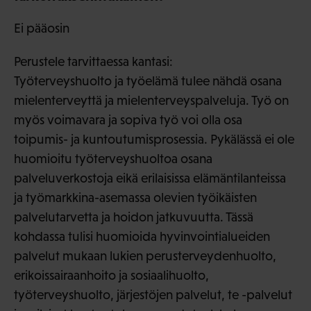
Ei pääosin
Perustele tarvittaessa kantasi:
Työterveyshuolto ja työelämä tulee nähdä osana
mielenterveyttä ja mielenterveyspalveluja. Työ on
myös voimavara ja sopiva työ voi olla osa
toipumis- ja kuntoutumisprosessia. Pykälässä ei ole
huomioitu työterveyshuoltoa osana
palveluverkostoja eikä erilaisissa elämäntilanteissa
ja työmarkkina-asemassa olevien työikäisten
palvelutarvetta ja hoidon jatkuvuutta. Tässä
kohdassa tulisi huomioida hyvinvointialueiden
palvelut mukaan lukien perusterveydenhuolto,
erikoissairaanhoito ja sosiaalihuolto,
työterveyshuolto, järjestöjen palvelut, te -palvelut