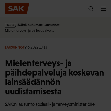
Hyppää
sisältöön
s
Näistä puhutaan
Lausunnot
a
Mielenterveys- ja päihdepalvel…
k
·
f
9.6.2022 13:13
LAUSUNNOT
i
Mielenterveys- ja
päihdepalveluja koskevan
lainsäädännön
uudistamisesta
SAK:n lausunto sosiaali- ja terveysministeriölle