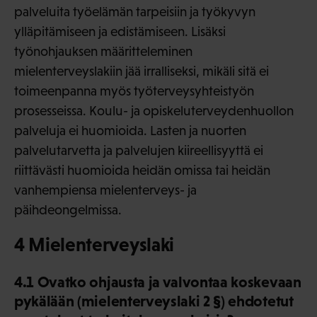
palveluita työelämän tarpeisiin ja työkyvyn
ylläpitämiseen ja edistämiseen. Lisäksi
työnohjauksen määritteleminen
mielenterveyslakiin jää irralliseksi, mikäli sitä ei
toimeenpanna myös työterveysyhteistyön
prosesseissa. Koulu- ja opiskeluterveydenhuollon
palveluja ei huomioida. Lasten ja nuorten
palvelutarvetta ja palvelujen kiireellisyyttä ei
riittävästi huomioida heidän omissa tai heidän
vanhempiensa mielenterveys- ja
päihdeongelmissa.
4 Mielenterveyslaki
4.1 Ovatko ohjausta ja valvontaa koskevaan
pykälään (mielenterveyslaki 2 §) ehdotetut