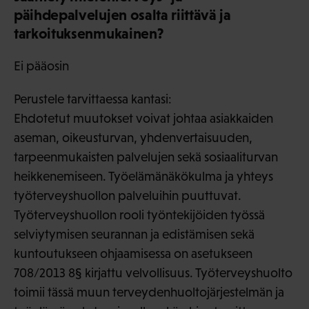
päihdepalvelujen osalta riittävä ja
tarkoituksenmukainen?
Ei pääosin
Perustele tarvittaessa kantasi:
Ehdotetut muutokset voivat johtaa asiakkaiden
aseman, oikeusturvan, yhdenvertaisuuden,
tarpeenmukaisten palvelujen sekä sosiaaliturvan
heikkenemiseen. Työelämänäkökulma ja yhteys
työterveyshuollon palveluihin puuttuvat.
Työterveyshuollon rooli työntekijöiden työssä
selviytymisen seurannan ja edistämisen sekä
kuntoutukseen ohjaamisessa on asetukseen
708/2013 8§ kirjattu velvollisuus. Työterveyshuolto
toimii tässä muun terveydenhuoltojärjestelmän ja