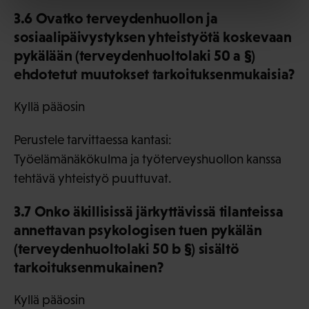
3.6 Ovatko terveydenhuollon ja
sosiaalipäivystyksen yhteistyötä koskevaan
pykälään (terveydenhuoltolaki 50 a §)
ehdotetut muutokset tarkoituksenmukaisia?
Kyllä pääosin
Perustele tarvittaessa kantasi:
Työelämänäkökulma ja työterveyshuollon kanssa
tehtävä yhteistyö puuttuvat.
3.7 Onko äkillisissä järkyttävissä tilanteissa
annettavan psykologisen tuen pykälän
(terveydenhuoltolaki 50 b §) sisältö
tarkoituksenmukainen?
Kyllä pääosin