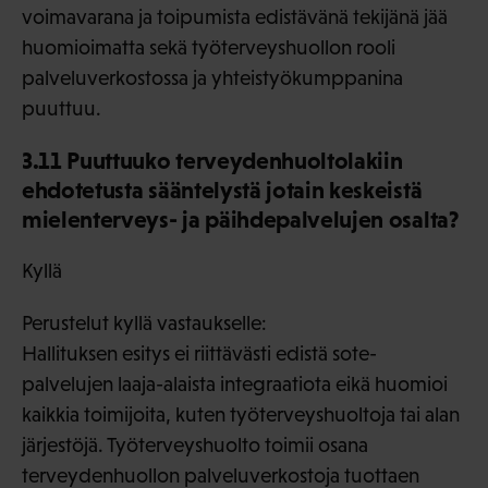
voimavarana ja toipumista edistävänä tekijänä jää
huomioimatta sekä työterveyshuollon rooli
palveluverkostossa ja yhteistyökumppanina
puuttuu.
3.11 Puuttuuko terveydenhuoltolakiin
ehdotetusta sääntelystä jotain keskeistä
mielenterveys- ja päihdepalvelujen osalta?
Kyllä
Perustelut kyllä vastaukselle:
Hallituksen esitys ei riittävästi edistä sote-
palvelujen laaja-alaista integraatiota eikä huomioi
kaikkia toimijoita, kuten työterveyshuoltoja tai alan
järjestöjä. Työterveyshuolto toimii osana
terveydenhuollon palveluverkostoja tuottaen