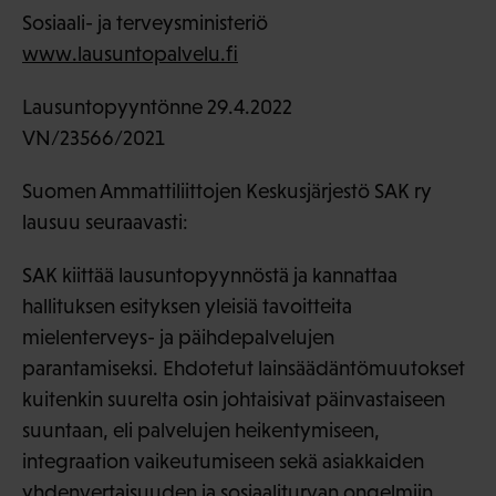
Sosiaali- ja terveysministeriö
www.lausuntopalvelu.fi
Lausuntopyyntönne 29.4.2022
VN/23566/2021
Suomen Ammattiliittojen Keskusjärjestö SAK ry
lausuu seuraavasti:
SAK kiittää lausuntopyynnöstä ja kannattaa
hallituksen esityksen yleisiä tavoitteita
mielenterveys- ja päihdepalvelujen
parantamiseksi. Ehdotetut lainsäädäntömuutokset
kuitenkin suurelta osin johtaisivat päinvastaiseen
suuntaan, eli palvelujen heikentymiseen,
integraation vaikeutumiseen sekä asiakkaiden
yhdenvertaisuuden ja sosiaaliturvan ongelmiin.