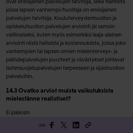
ovat ensisijainen palvelujen tarvitsija, sekä tilanteita
joissa lapsen vanhempi/huoltaja on ensisijainen
palvelujen tarvitsija. Kouluterveydenhuollon ja
opiskeluhuollon palvelujen arviointi jäi samoin
vaillinaiseksi, kuten myös esimerkiksi laaja-alainen
arviointi niistä haitoista ja kustannuksista, joissa joko
vanhempien tai lapsen omien mielenterveys- ja
päihdepalvelujen puutteet ja viivästykset johtavat
lastensuojelupalvelujen tarpeeseen ja sijaishuollon
palveluihin.
14.3 Ovatko arviot muista vaikutuksista
mielestänne realistiset?
Ei pääosin
Jaa
Perustele tarvittaessa kantasi: