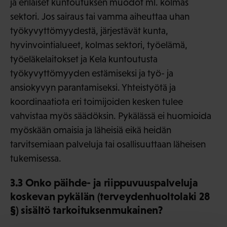
ja erilaiset kuntoutuksen muodot ml. kolmas
sektori. Jos sairaus tai vamma aiheuttaa uhan
työkyvyttömyydestä, järjestävät kunta,
hyvinvointialueet, kolmas sektori, työelämä,
työeläkelaitokset ja Kela kuntoutusta
työkyvyttömyyden estämiseksi ja työ- ja
ansiokyvyn parantamiseksi. Yhteistyötä ja
koordinaatiota eri toimijoiden kesken tulee
vahvistaa myös säädöksin. Pykälässä ei huomioida
myöskään omaisia ja läheisiä eikä heidän
tarvitsemiaan palveluja tai osallisuuttaan läheisen
tukemisessa.
3.3 Onko päihde- ja riippuvuuspalveluja
koskevan pykälän (terveydenhuoltolaki 28
§) sisältö tarkoituksenmukainen?