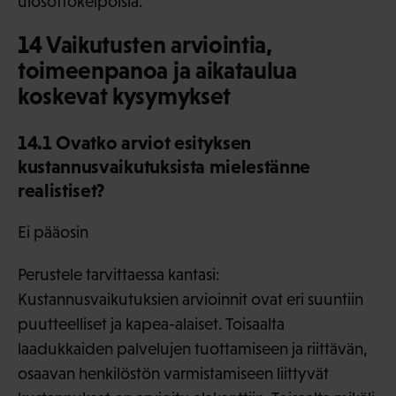
ulosottokelpoisia.
14 Vaikutusten arviointia,
toimeenpanoa ja aikataulua
koskevat kysymykset
14.1 Ovatko arviot esityksen
kustannusvaikutuksista mielestänne
realistiset?
Ei pääosin
Perustele tarvittaessa kantasi:
Kustannusvaikutuksien arvioinnit ovat eri suuntiin
puutteelliset ja kapea-alaiset. Toisaalta
laadukkaiden palvelujen tuottamiseen ja riittävän,
osaavan henkilöstön varmistamiseen liittyvät