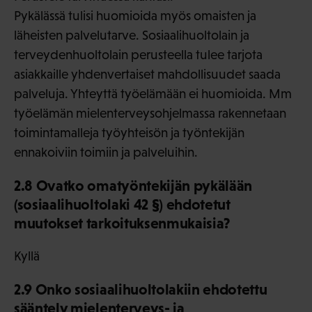
Pykälässä tulisi huomioida myös omaisten ja
läheisten palvelutarve. Sosiaalihuoltolain ja
terveydenhuoltolain perusteella tulee tarjota
asiakkaille yhdenvertaiset mahdollisuudet saada
palveluja. Yhteyttä työelämään ei huomioida. Mm
työelämän mielenterveysohjelmassa rakennetaan
toimintamalleja työyhteisön ja työntekijän
ennakoiviin toimiin ja palveluihin.
2.8 Ovatko omatyöntekijän pykälään
(sosiaalihuoltolaki 42 §) ehdotetut
muutokset tarkoituksenmukaisia?
Kyllä
2.9 Onko sosiaalihuoltolakiin ehdotettu
sääntely mielenterveys- ja