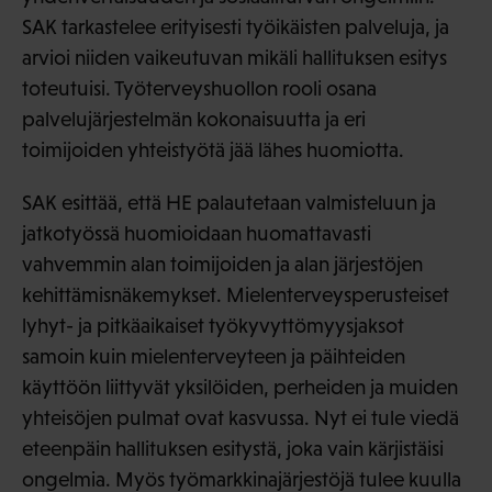
SAK tarkastelee erityisesti työikäisten palveluja, ja
arvioi niiden vaikeutuvan mikäli hallituksen esitys
toteutuisi. Työterveyshuollon rooli osana
palvelujärjestelmän kokonaisuutta ja eri
toimijoiden yhteistyötä jää lähes huomiotta.
SAK esittää, että HE palautetaan valmisteluun ja
jatkotyössä huomioidaan huomattavasti
vahvemmin alan toimijoiden ja alan järjestöjen
kehittämisnäkemykset. Mielenterveysperusteiset
lyhyt- ja pitkäaikaiset työkyvyttömyysjaksot
samoin kuin mielenterveyteen ja päihteiden
käyttöön liittyvät yksilöiden, perheiden ja muiden
yhteisöjen pulmat ovat kasvussa. Nyt ei tule viedä
eteenpäin hallituksen esitystä, joka vain kärjistäisi
ongelmia. Myös työmarkkinajärjestöjä tulee kuulla