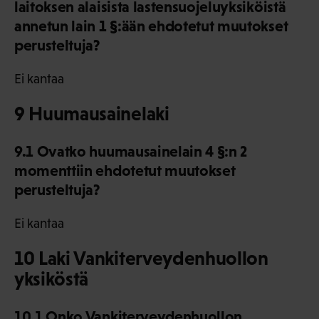
laitoksen alaisista lastensuojeluyksiköistä
annetun lain 1 §:ään ehdotetut muutokset
perusteltuja?
Ei kantaa
9 Huumausainelaki
9.1 Ovatko huumausainelain 4 §:n 2
momenttiin ehdotetut muutokset
perusteltuja?
Ei kantaa
10 Laki Vankiterveydenhuollon
yksiköstä
10.1 Onko Vankiterveydenhuollon