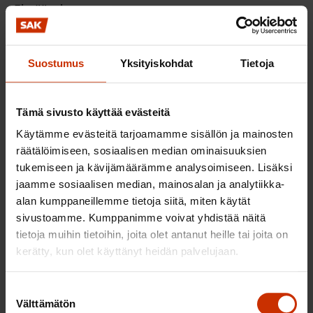
Ei pääosin
Perustele tarvittaessa kantasi:
Työelämänäkökulma ja työterveyshuollon rooli
Suostumus
Yksityiskohdat
Tietoja
puuttuvat.
Tämä sivusto käyttää evästeitä
3.4 Onko opioidiriippuvaisten vieroitus- ja
korvaushoitoa opioidilääkkeillä koskevan
Käytämme evästeitä tarjoamamme sisällön ja mainosten
pykälän (terveydenhuoltolaki 28 a §) sisältö
räätälöimiseen, sosiaalisen median ominaisuuksien
tukemiseen ja kävijämäärämme analysoimiseen. Lisäksi
tarkoituksenmukainen?
jaamme sosiaalisen median, mainosalan ja analytiikka-
alan kumppaneillemme tietoja siitä, miten käytät
Ei pääosin
sivustoamme. Kumppanimme voivat yhdistää näitä
tietoja muihin tietoihin, joita olet antanut heille tai joita on
Perustele tarvittaessa kantasi:
kerätty, kun olet käyttänyt heidän palvelujaan.
Pykälässä ei huomioida sosiaali- ja
terveydenhuollon yhteisiä palveluja.
Suostumuksen
Välttämätön
valinta
3.5 Onko kiireellistä hoitoa koskevaan