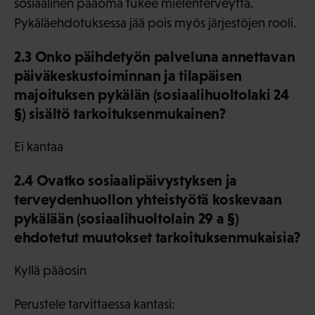
sosiaalinen pääoma tukee mielenterveyttä.
Pykäläehdotuksessa jää pois myös järjestöjen rooli.
2.3 Onko päihdetyön palveluna annettavan
päiväkeskustoiminnan ja tilapäisen
majoituksen pykälän (sosiaalihuoltolaki 24
§) sisältö tarkoituksenmukainen?
Ei kantaa
2.4 Ovatko sosiaalipäivystyksen ja
terveydenhuollon yhteistyötä koskevaan
pykälään (sosiaalihuoltolain 29 a §)
ehdotetut muutokset tarkoituksenmukaisia?
Kyllä pääosin
Perustele tarvittaessa kantasi: