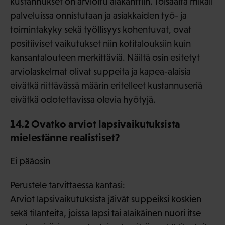
kustannukset on arvioitu alakanttiin. Toisaalta mikäli
palveluissa onnistutaan ja asiakkaiden työ- ja
toimintakyky sekä työllisyys kohentuvat, ovat
positiiviset vaikutukset niin kotitalouksiin kuin
kansantalouteen merkittäviä. Näiltä osin esitetyt
arviolaskelmat olivat suppeita ja kapea-alaisia
eivätkä riittävässä määrin eritelleet kustannuseriä
eivätkä odotettavissa olevia hyötyjä.
14.2 Ovatko arviot lapsivaikutuksista
mielestänne realistiset?
Ei pääosin
Perustele tarvittaessa kantasi:
Arviot lapsivaikutuksista jäivät suppeiksi koskien
sekä tilanteita, joissa lapsi tai alaikäinen nuori itse