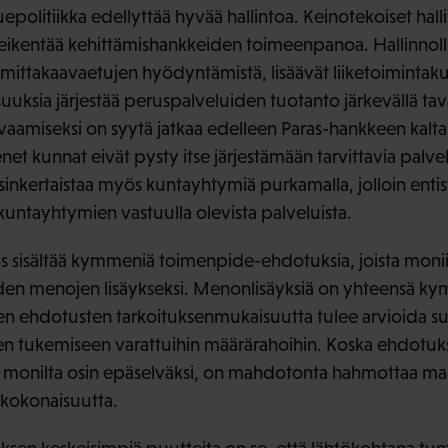
politiikka edellyttää hyvää hallintoa. Keinotekoiset hallin
heikentää kehittämishankkeiden toimeenpanoa. Hallinnollis
 mittakaavaetujen hyödyntämistä, lisäävät liiketoimintaku
uksia järjestää peruspalveluiden tuotanto järkevällä tav
aamiseksi on syytä jatkaa edelleen Paras-hankkeen kaltai
net kunnat eivät pysty itse järjestämään tarvittavia palvel
sinkertaistaa myös kuntayhtymiä purkamalla, jolloin ent
 kuntayhtymien vastuulla olevista palveluista.
 sisältää kymmeniä toimenpide-ehdotuksia, joista monii
den menojen lisäykseksi. Menonlisäyksiä on yhteensä k
en ehdotusten tarkoituksenmukaisuutta tulee arvioida 
jen tukemiseen varattuihin määrärahoihin. Koska ehdotuks
ä monilta osin epäselväksi, on mahdotonta hahmottaa maa
kokonaisuutta.