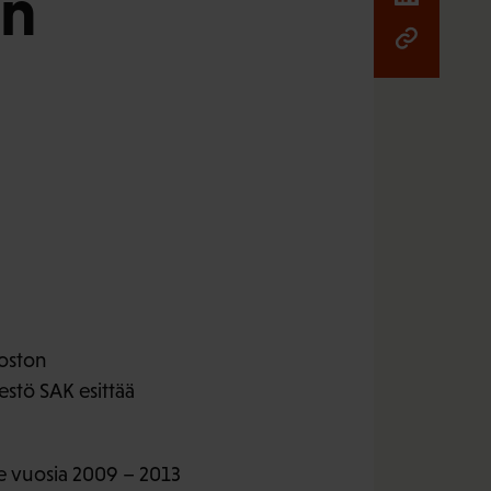
on
voston
estö SAK esittää
e vuosia 2009 – 2013