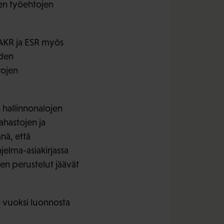
den työehtojen
AKR ja ESR myös
uden
rojen
hallinnonalojen
ahastojen ja
nä, että
jelma-asiakirjassa
en perustelut jäävät
n vuoksi luonnosta