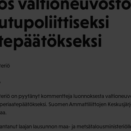
s valtioneuvost
tupoliittiseksi
tepäätökseksi
teriö
o
isteriö on pyytänyt kommentteja luonnoksesta valtioneu
 periaatepäätökseksi. Suomen Ammattiliittojen Keskusjärj
aa.
ntanut laajan lausunnon maa- ja metsätalousministeriöll