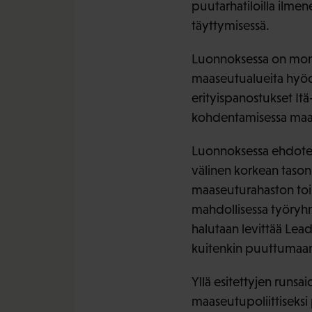
puutarhatiloilla ilme
täyttymisessä.
Luonnoksessa on mone
maaseutualueita hyöd
erityispanostukset It
kohdentamisessa maaseu
Luonnoksessa ehdotet
välinen korkean tason 
maaseuturahaston toim
mahdollisessa työryhm
halutaan levittää Lea
kuitenkin puuttumaa
Yllä esitettyjen runs
maaseutupoliittiseksi