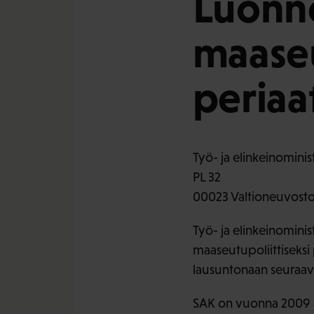
Luonno
maaseu
periaa
Työ- ja elinkeinominis
PL 32
00023 Valtioneuvost
Työ- ja elinkeinomin
maaseutupoliittiseksi
lausuntonaan seuraav
SAK on vuonna 2009 a