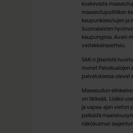
koskevasta maaseutupo
maaseutupolitiikan ke
kaupunkiseutujen ja m
Suomalaisten hyvinvoi
kaupungissa. Avain m
vastakkainasettelu.
SAK:n jäsenistä huomat
monet Palvelualojen am
palveluksessa olevat 
Maaseudun elinkeino
on tärkeää. Lisäksi us
ja vapaa-ajan vieton 
pelkästä maatalousyrit
näkökulman laajentu