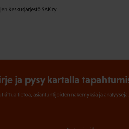
en Keskusjärjestö SAK ry
irje ja pysy kartalla tapahtumi
tutkittua tietoa, asiantuntijoiden näkemyksiä ja analyysejä.
(