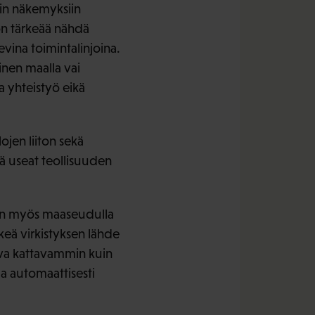
hin näkemyksiin
on tärkeää nähdä
vina toimintalinjoina.
inen maalla vai
 yhteistyö eikä
ojen liiton sekä
kä useat teollisuuden
en myös maaseudulla
rkeä virkistyksen lähde
ava kattavammin kuin
aa automaattisesti