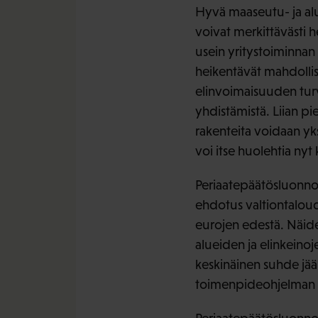
Hyvä maaseutu- ja alue
voivat merkittävästi 
usein yritystoiminnan
heikentävät mahdollisu
elinvoimaisuuden turv
yhdistämistä. Liian pie
rakenteita voidaan yk
voi itse huolehtia nyt
Periaatepäätösluonnos
ehdotus valtiontalou
eurojen edestä. Näid
alueiden ja elinkeino
keskinäinen suhde jä
toimenpideohjelman 