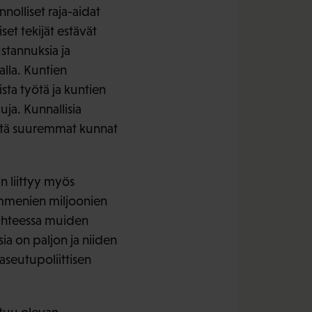
nolliset raja-aidat
et tekijät estävät
stannuksia ja
alla. Kuntien
sta työtä ja kuntien
uja. Kunnallisia
istä suuremmat kunnat
n liittyy myös
ymmenien miljoonien
suhteessa muiden
ia on paljon ja niiden
seutupoliittisen