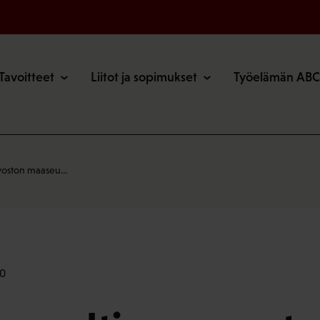
o
Tavoitteet
Liitot ja sopimukset
Työelämän ABC
voston maaseu…
20