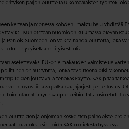
nee erityisen paljon puutteita ulkomaalaisten työntekijöi
en kertaan ja monessa kohden ilmaistu halu yhdistää E
yttäviksi. Kun otetaan huomioon kulumassa olevan ka
ä- ja Pohjois-Suomeen, on vaikea nähdä puutetta, joka va
dulle nykyisellään erityisesti olisi.
aan asetettavaksi EU-ohjelmakauden valmistelua varten 
poliittinen ohjausryhmä, jonka tavoitteena olisi rakenner
enpiteiden joustava ja tehokas käyttö. SAK pitää tärkeä
ässä on myös riittävä palkansaajajärjestöjen edustus. Oh
der-toimintamalli myös kaupunkeihin. Tältä osin ehdotuks
n.
aiden puutteiden ja ohjelman keskeisten painopiste-eroje
 periaatepäätökseksi ei pidä SAK:n mielestä hyväksyä.