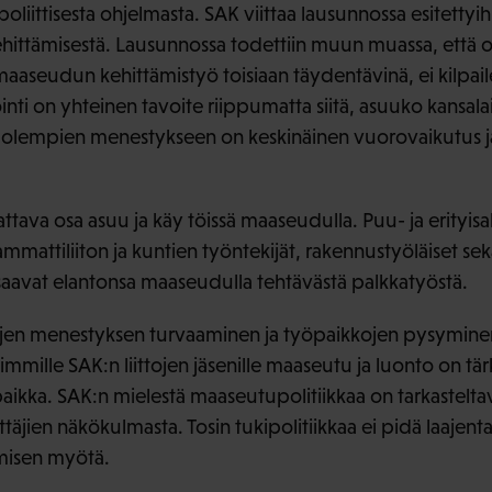
liittisesta ohjelmasta. SAK viittaa lausunnossa esitettyi
hittämisestä. Lausunnossa todettiin muun muassa, että 
aaseudun kehittämistyö toisiaan täydentävinä, ei kilpaile
nti on yhteinen tavoite riippumatta siitä, asuuko kansala
olempien menestykseen on keskinäinen vuorovaikutus ja
tava osa asuu ja käy töissä maaseudulla. Puu- ja erityisal
mattiliiton ja kuntien työntekijät, rakennustyöläiset se
saavat elantonsa maaseudulla tehtävästä palkkatyöstä.
jen menestyksen turvaaminen ja työpaikkojen pysymin
eimmille SAK:n liittojen jäsenille maaseutu ja luonto on tä
paikka. SAK:n mielestä maaseutupolitiikkaa on tarkastelt
täjien näkökulmasta. Tosin tukipolitiikkaa ei pidä laajent
misen myötä.