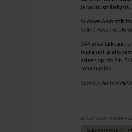
ja todistusmääräystä.
Suomen Ammattiliittoj
valmentavan koulutukse
SAK pitää tärkeänä, e
mukaisesti ja että val
asteen opintoihin. Esi
toteutumista.
Suomen Ammattiliittoj
LÖYDÄ LISÄÄ TÄMÄNKALTA
AMMATILLINEN KOULUT