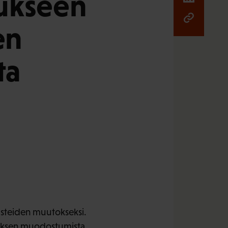
tukseen
en
ta
usteiden muutokseksi.
tuksen muodostumista