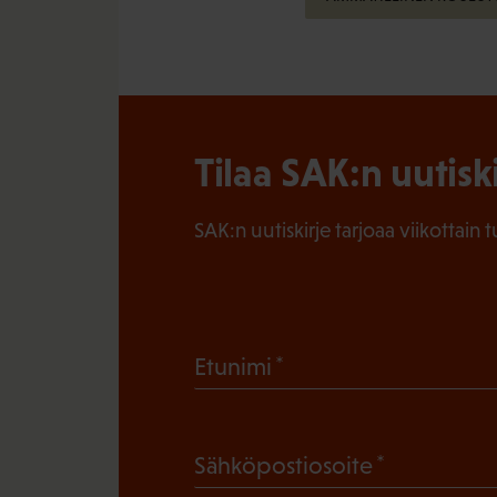
Tilaa SAK:n uutisk
SAK:n uutiskirje tarjoaa viikottain 
(
Etunimi
P
a
(
Sähköpostiosoite
k