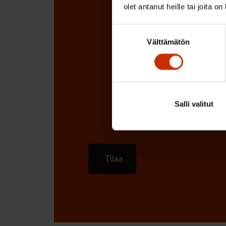
olet antanut heille tai joita o
Suostumuksen
Välttämätön
valinta
Salli valitut
Tilaa