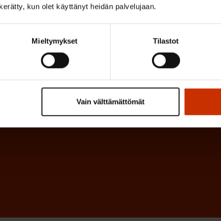
k
n kerätty, kun olet käyttänyt heidän palvelujaan.
i
o
n
l
e
Mieltymykset
Tilastot
l
i
n
n
)
e
n
Vain välttämättömät
)