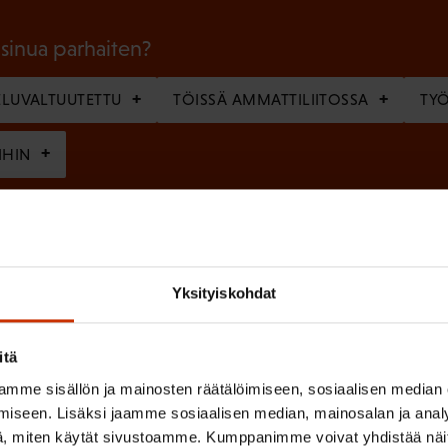
o
l
 sinua parhaiten?
l
LUVALTUUTETTU
TÖISSÄ AMMATTILIITOSSA
TY
i
n
IHIN
e
n
(
si
)
P
Yksityiskohdat
a
k
itä
o
(
en ja käsittelyn
SAK:n viestintärekisterin
mukaisesti *
mme sisällön ja mainosten räätälöimiseen, sosiaalisen median
P
l
iseen. Lisäksi jaamme sosiaalisen median, mainosalan ja analy
a
l
, miten käytät sivustoamme. Kumppanimme voivat yhdistää näitä t