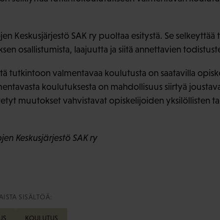
en Keskusjärjestö SAK ry puoltaa esitystä. Se selkeyttää 
n osallistumista, laajuutta ja siitä annettavien todistuste
ttä tutkintoon valmentavaa koulutusta on saatavilla opisk
mentavasta koulutuksesta on mahdollisuus siirtyä joustavast
tetyt muutokset vahvistavat opiskelijoiden yksilöllisten 
en Keskusjärjestö SAK ry
ISTA SISÄLTÖÄ:
US
KOULUTUS