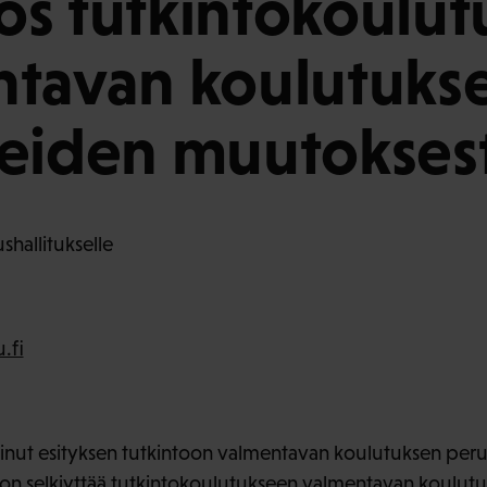
s tutkintokoulu
ntavan koulutuks
eiden muutokses
hallitukselle
.fi
tinut esityksen tutkintoon valmentavan koulutuksen per
a on selkiyttää tutkintokoulutukseen valmentavan koulu