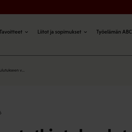
o
Tavoitteet
Liitot ja sopimukset
Työelämän ABC
oulutukseen v…
6