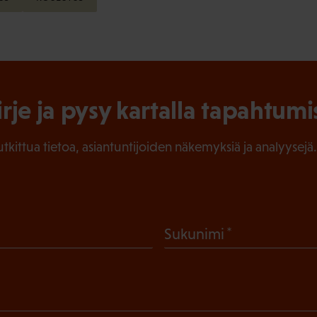
irje ja pysy kartalla tapahtumi
tutkittua tietoa, asiantuntijoiden näkemyksiä ja analyysejä.
(
Sukunimi
P
a
k