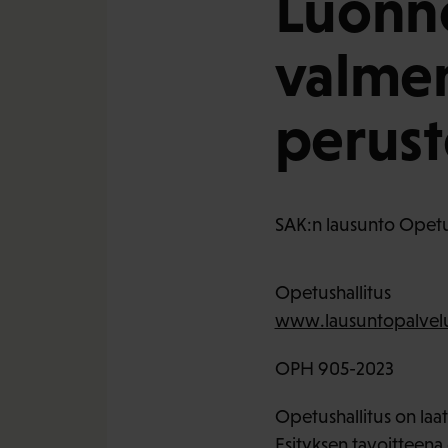
Luonno
valme
perust
SAK:n lausunto Opetus
Opetushallitus
www.lausuntopalvelu
OPH 905-2023
Opetushallitus on laa
Esityksen tavoitteen