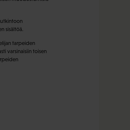
tutkintoon
n sisältöä.
elijan tarpeiden
i varsinaisiin toisen
tarpeiden