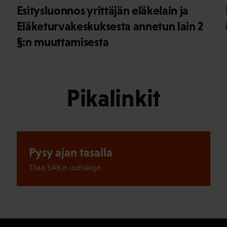
Esitysluonnos yrittäjän eläkelain ja
Eläketurvakeskuksesta annetun lain 2
§:n muuttamisesta
Pikalinkit
Pysy ajan tasalla
Tilaa SAK:n uutiskirje.