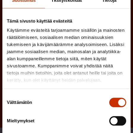
Suostumus
Yksityiskohdat
Tietoja
n
l
e
l
Tämä sivusto käyttää evästeitä
i
n
n
Käytämme evästeitä tarjoamamme sisällön ja mainosten
)
e
räätälöimiseen, sosiaalisen median ominaisuuksien
tukemiseen ja kävijämäärämme analysoimiseen. Lisäksi
n
jaamme sosiaalisen median, mainosalan ja analytiikka-
)
alan kumppaneillemme tietoja siitä, miten käytät
sivustoamme. Kumppanimme voivat yhdistää näitä
tietoja muihin tietoihin, joita olet antanut heille tai joita on
kerätty, kun olet käyttänyt heidän palvelujaan.
Tilaa
Suostumuksen
Välttämätön
valinta
Mieltymykset