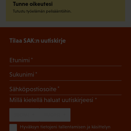
Tunne oikeutesi
Tutustu työelämän pelisääntöihin.
Tilaa SAK:n uutiskirje
(Pakollinen)
Etunimi
(Pakollinen)
Sukunimi
(Pakollinen)
Sähköpostiosoite
(Pakollinen)
Millä kielellä haluat uutiskirjeesi
SUOMI
RUOTSI
(Pa
Hyväksyn tietojeni tallentamisen ja käsittelyn