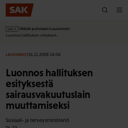
Hyppää
sisältöön
s
Näistä puhutaan
Lausunnot
a
Luonnos hallituksen esityksest…
k
·
f
26.11.2008 14:04
LAUSUNNOT
i
Luonnos hallituksen
esityksestä
sairausvakuutuslain
muuttamiseksi
Sosiaali- ja terveysministeriö