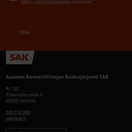
SAK:n viestintärekisterin
mukaisesti *
Tilaa
Suomen Ammattiliittojen Keskusjärjestö SAK
PL 157
Pitkänsillanranta 3
00530 Helsinki
020 774 000
sak@sak.fi