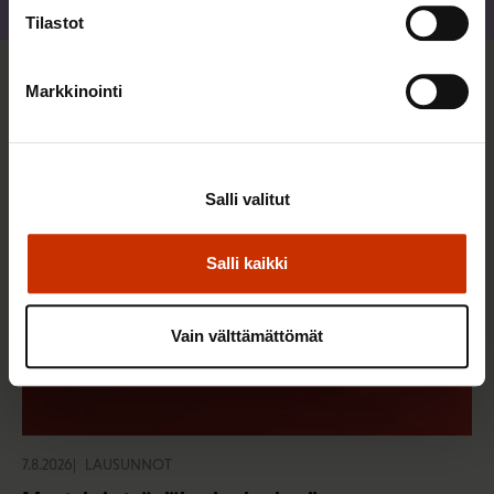
Jaa
Tilastot
Markkinointi
Sinua saattaa myös kiinnostaa
Salli valitut
Salli kaikki
Vain välttämättömät
7.8.2026
LAUSUNNOT