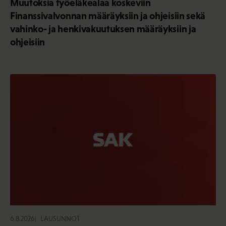
Muutoksia työeläkealaa koskeviin
Finanssivalvonnan määräyksiin ja ohjeisiin sekä
vahinko- ja henkivakuutuksen määräyksiin ja
ohjeisiin
6.8.2026
LAUSUNNOT