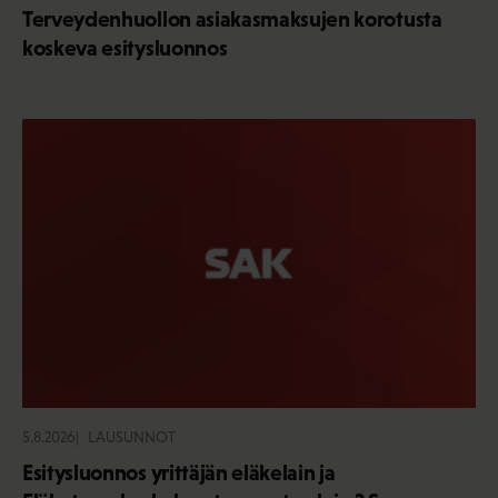
Terveydenhuollon asiakasmaksujen korotusta
koskeva esitysluonnos
5.8.2026
LAUSUNNOT
Esitysluonnos yrittäjän eläkelain ja