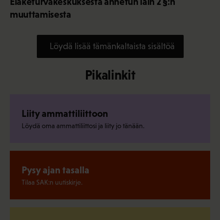
Eläketurvakeskuksesta annetun lain 2 §:n
muuttamisesta
Löydä lisää tämänkaltaista sisältöä
Pikalinkit
Liity ammattiliittoon
Löydä oma ammattiliittosi ja liity jo tänään.
Pysy ajan tasalla
Tilaa SAK:n uutiskirje.