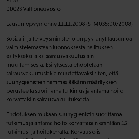
PL 33
00023 Valtioneuvosto
Lausuntopyyntönne 11.11.2008 (STM035:00/2008)
Sosiaali- ja terveysministeriö on pyytänyt lausuntoa
valmistelemastaan luonnoksesta hallituksen
esitykseksi laiksi sairausvakuutuslain
muuttamisesta. Esityksessä ehdotetaan
sairausvakuutuslakia muutettavaksi siten, että
suuhygienistien hammaslääkärin määräyksen
perusteella suorittama tutkimus ja antama hoito
korvattaisiin sairausvakuutuksesta.
Ehdotuksen mukaan suuhygienistin suorittama
tutkimus ja antama hoito korvattaisiin enintään 15
tutkimus- ja hoitokerralta. Korvaus olisi