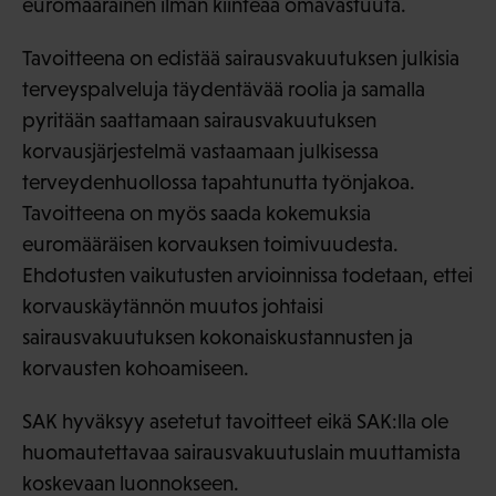
euromääräinen ilman kiinteää omavastuuta.
Tavoitteena on edistää sairausvakuutuksen julkisia
terveyspalveluja täydentävää roolia ja samalla
pyritään saattamaan sairausvakuutuksen
korvausjärjestelmä vastaamaan julkisessa
terveydenhuollossa tapahtunutta työnjakoa.
Tavoitteena on myös saada kokemuksia
euromääräisen korvauksen toimivuudesta.
Ehdotusten vaikutusten arvioinnissa todetaan, ettei
korvauskäytännön muutos johtaisi
sairausvakuutuksen kokonaiskustannusten ja
korvausten kohoamiseen.
SAK hyväksyy asetetut tavoitteet eikä SAK:lla ole
huomautettavaa sairausvakuutuslain muuttamista
koskevaan luonnokseen.