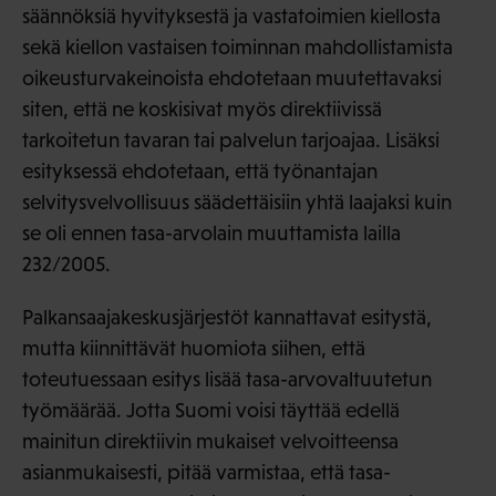
säännöksiä hyvityksestä ja vastatoimien kiellosta
sekä kiellon vastaisen toiminnan mahdollistamista
oikeusturvakeinoista ehdotetaan muutettavaksi
siten, että ne koskisivat myös direktiivissä
tarkoitetun tavaran tai palvelun tarjoajaa. Lisäksi
esityksessä ehdotetaan, että työnantajan
selvitysvelvollisuus säädettäisiin yhtä laajaksi kuin
se oli ennen tasa-arvolain muuttamista lailla
232/2005.
Palkansaajakeskusjärjestöt kannattavat esitystä,
mutta kiinnittävät huomiota siihen, että
toteutuessaan esitys lisää tasa-arvovaltuutetun
työmäärää. Jotta Suomi voisi täyttää edellä
mainitun direktiivin mukaiset velvoitteensa
asianmukaisesti, pitää varmistaa, että tasa-