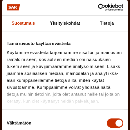
k
o
(
Hyväksyn tietojeni tallentamisen ja käsittelyn
P
l
SAK:n viestintärekisterin
mukaisesti *
Suostumus
Yksityiskohdat
Tietoja
a
l
k
i
o
Tämä sivusto käyttää evästeitä
n
l
Käytämme evästeitä tarjoamamme sisällön ja mainosten
e
l
räätälöimiseen, sosiaalisen median ominaisuuksien
tukemiseen ja kävijämäärämme analysoimiseen. Lisäksi
i
n
jaamme sosiaalisen median, mainosalan ja analytiikka-
n
)
alan kumppaneillemme tietoja siitä, miten käytät
e
sivustoamme. Kumppanimme voivat yhdistää näitä
n
tietoja muihin tietoihin, joita olet antanut heille tai joita on
)
kerätty, kun olet käyttänyt heidän palvelujaan.
Suostumuksen
Välttämätön
valinta