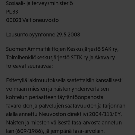
Sosiaali- ja terveysministeriö
PL 33
00023 Valtioneuvosto
Lausuntopyyntönne 29.5.2008
Suomen Ammattiliittojen Keskusjärjestö SAK ry,
Toimihenkilökeskusjärjestö STTK ry ja Akava ry
toteavat seuraavaa:
Esitetyllä lakimuutoksella saatettaisiin kansallisesti
voimaan miesten ja naisten yhdenvertaisen
kohtelun periaatteen täytäntöönpanosta
tavaroiden ja palvelujen saatavuuden ja tarjonnan
alalla annettu Neuvoston direktiivi 2004/113/EY.
Naisten ja miesten välisestä tasa-arvosta annetun
lain (609/1986), jäljempänä tasa-arvolain,