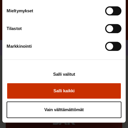
Tilaa
Mieltymykset
Tilastot
Markkinointi
Jaa
Sinua saattaa myös kiinnostaa
Salli valitut
Salli kaikki
Vain välttämättömät