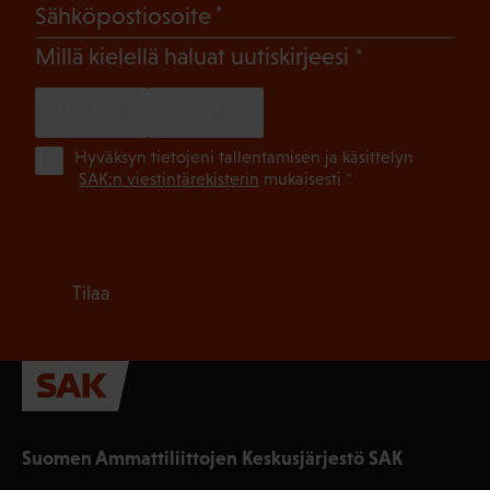
(Pakollinen)
Sähköpostiosoite
(Pakollinen)
Millä kielellä haluat uutiskirjeesi
SUOMI
RUOTSI
(Pa
Hyväksyn tietojeni tallentamisen ja käsittelyn
SAK:n viestintärekisterin
mukaisesti *
Tilaa
Suomen Ammattiliittojen Keskusjärjestö SAK