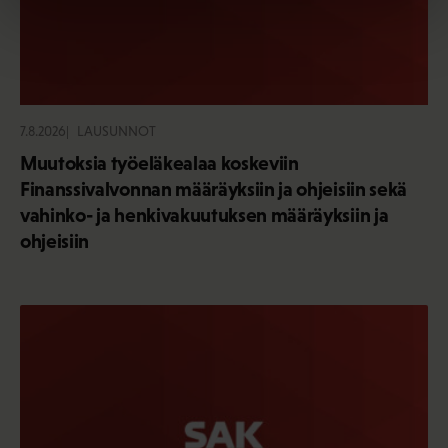
7.8.2026
LAUSUNNOT
Muutoksia työeläkealaa koskeviin
Finanssivalvonnan määräyksiin ja ohjeisiin sekä
vahinko- ja henkivakuutuksen määräyksiin ja
ohjeisiin