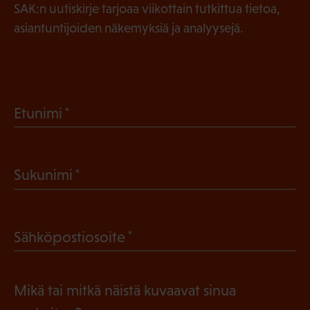
SAK:n uutiskirje tarjoaa viikottain tutkittua tietoa,
asiantuntijoiden näkemyksiä ja analyysejä.
(
Etunimi
P
a
(
Sukunimi
k
P
o
a
l
(
Sähköpostiosoite
k
l
P
o
i
a
l
Mikä tai mitkä näistä kuvaavat sinua
n
k
l