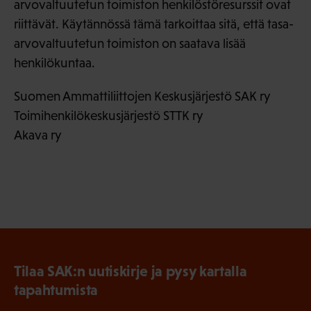
arvovaltuutetun toimiston henkilöstöresurssit ovat
riittävät. Käytännössä tämä tarkoittaa sitä, että tasa-
arvovaltuutetun toimiston on saatava lisää
henkilökuntaa.
Suomen Ammattiliittojen Keskusjärjestö SAK ry
Toimihenkilökeskusjärjestö STTK ry
Akava ry
Tilaa SAK:n uutiskirje ja pysy kartalla
tapahtumista