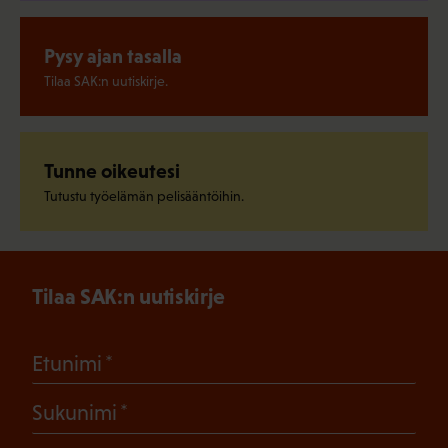
Pysy ajan tasalla
Tilaa SAK:n uutiskirje.
Tunne oikeutesi
Tutustu työelämän pelisääntöihin.
Tilaa SAK:n uutiskirje
(Pakollinen)
Etunimi
(Pakollinen)
Sukunimi