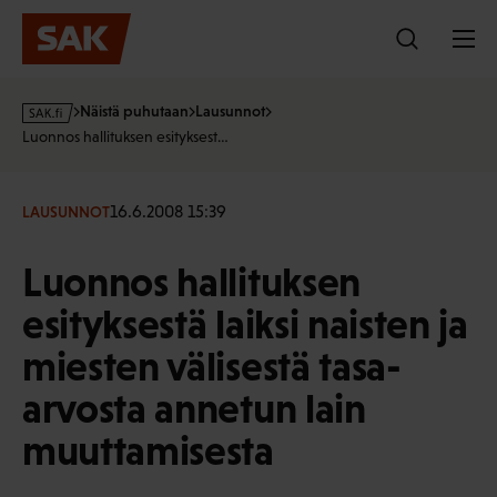
Hyppää
sisältöön
s
Näistä puhutaan
Lausunnot
a
Luonnos hallituksen esityksest…
k
·
f
16.6.2008 15:39
LAUSUNNOT
i
Luonnos hallituksen
esityksestä laiksi naisten ja
miesten välisestä tasa-
arvosta annetun lain
muuttamisesta