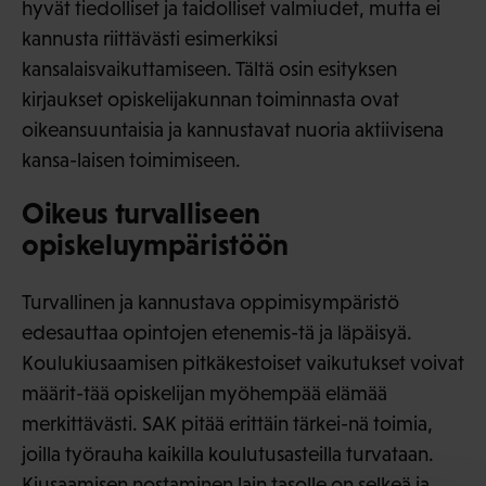
hyvät tiedolliset ja taidolliset valmiudet, mutta ei
kannusta riittävästi esimerkiksi
kansalaisvaikuttamiseen. Tältä osin esityksen
kirjaukset opiskelijakunnan toiminnasta ovat
oikeansuuntaisia ja kannustavat nuoria aktiivisena
kansa-laisen toimimiseen.
Oikeus turvalliseen
opiskeluympäristöön
Turvallinen ja kannustava oppimisympäristö
edesauttaa opintojen etenemis-tä ja läpäisyä.
Koulukiusaamisen pitkäkestoiset vaikutukset voivat
määrit-tää opiskelijan myöhempää elämää
merkittävästi. SAK pitää erittäin tärkei-nä toimia,
joilla työrauha kaikilla koulutusasteilla turvataan.
Kiusaamisen nostaminen lain tasolle on selkeä ja