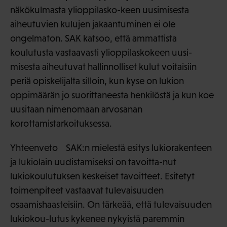
näkökulmasta ylioppilasko-keen uusimisesta
aiheutuvien kulujen jakaantuminen ei ole
ongelmaton. SAK katsoo, että ammattista
koulutusta vastaavasti ylioppilaskokeen uusi-
misesta aiheutuvat hallinnolliset kulut voitaisiin
periä opiskelijalta silloin, kun kyse on lukion
oppimäärän jo suorittaneesta henkilöstä ja kun koe
uusitaan nimenomaan arvosanan
korottamistarkoituksessa.
Yhteenveto SAK:n mielestä esitys lukiorakenteen
ja lukiolain uudistamiseksi on tavoitta-nut
lukiokoulutuksen keskeiset tavoitteet. Esitetyt
toimenpiteet vastaavat tulevaisuuden
osaamishaasteisiin. On tärkeää, että tulevaisuuden
lukiokou-lutus kykenee nykyistä paremmin