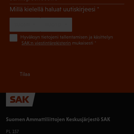
(Pakollinen)
Millä kielellä haluat uutiskirjeesi
SUOMI
RUOTSI
(Pa
Hyväksyn tietojeni tallentamisen ja käsittelyn
SAK:n viestintärekisterin
mukaisesti *
Tilaa
Suomen Ammattiliittojen Keskusjärjestö SAK
PL 157