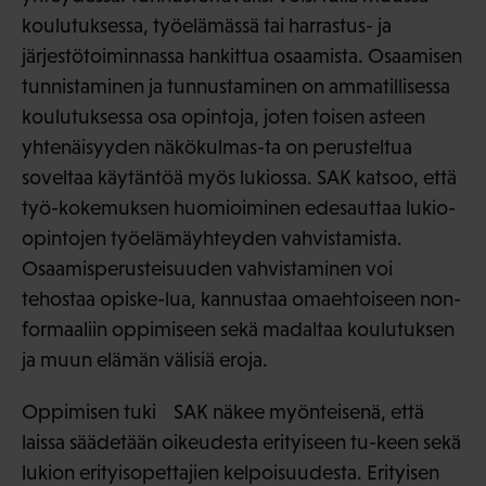
koulutuksessa, työelämässä tai harrastus- ja
järjestötoiminnassa hankittua osaamista. Osaamisen
tunnistaminen ja tunnustaminen on ammatillisessa
koulutuksessa osa opintoja, joten toisen asteen
yhtenäisyyden näkökulmas-ta on perusteltua
soveltaa käytäntöä myös lukiossa. SAK katsoo, että
työ-kokemuksen huomioiminen edesauttaa lukio-
opintojen työelämäyhteyden vahvistamista.
Osaamisperusteisuuden vahvistaminen voi
tehostaa opiske-lua, kannustaa omaehtoiseen non-
formaaliin oppimiseen sekä madaltaa koulutuksen
ja muun elämän välisiä eroja.
Oppimisen tuki SAK näkee myönteisenä, että
laissa säädetään oikeudesta erityiseen tu-keen sekä
lukion erityisopettajien kelpoisuudesta. Erityisen