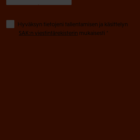
a
k
o
(
Hyväksyn tietojeni tallentamisen ja käsittelyn
P
l
SAK:n viestintärekisterin
mukaisesti *
a
l
k
i
o
n
l
e
l
i
n
n
)
e
n
)