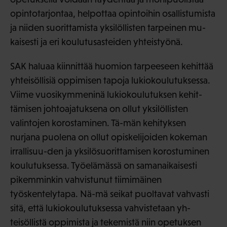
opintotarjontaa, helpottaa opintoihin osallistumista
ja niiden suorittamista yksilöllisten tarpeinen mu-
kaisesti ja eri koulutusasteiden yhteistyönä.
SAK haluaa kiinnittää huomion tarpeeseen kehittää
yhteisöllisiä oppimisen tapoja lukiokoulutuksessa.
Viime vuosikymmeninä lukiokoulutuksen kehit-
tämisen johtoajatuksena on ollut yksilöllisten
valintojen korostaminen. Tä-män kehityksen
nurjana puolena on ollut opiskelijoiden kokeman
irrallisuu-den ja yksilösuorittamisen korostuminen
koulutuksessa. Työelämässä on samanaikaisesti
pikemminkin vahvistunut tiimimäinen
työskentelytapa. Nä-mä seikat puoltavat vahvasti
sitä, että lukiokoulutuksessa vahvistetaan yh-
teisöllistä oppimista ja tekemistä niin opetuksen