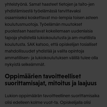
yhteistyönä. Samat haasteet tietojen ja taito-jen
yhdistämisestä työelämässä tarvittavaksi
osaamiseksi koskettavat mo-lempia toisen asteen
koulutusmuotoja. Työelämän muutokset
puolestaan haastavat kokeilemaan uudenlaisia
tapoja yhdistellä lukiokoulutusta ja am-matillista
koulutusta. SAK katsoo, että opiskelijan tosialliset
mahdollisuudet yhdistää ja valita opintoja
ammatillisen- ja lukiokoulutuksen välillä tulee olla
nykyistä selkeämmät.
Oppimäärien tavoitteelliset
suorittamisajat, mitoitus ja laajuus
Lukion oppimäärän tavoitteellinen suorittamisaika
olisi edelleen kolme vuot-ta. Opiskelijalla olisi