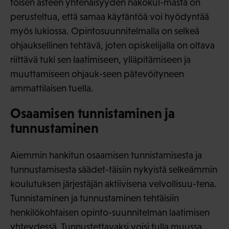
toisen asteen yhtenäisyyden näkökul-masta on
perusteltua, että samaa käytäntöä voi hyödyntää
myös lukiossa. Opintosuunnitelmalla on selkeä
ohjauksellinen tehtävä, joten opiskelijalla on oltava
riittävä tuki sen laatimiseen, ylläpitämiseen ja
muuttamiseen ohjauk-seen pätevöityneen
ammattilaisen tuella.
Osaamisen tunnistaminen ja
tunnustaminen
Aiemmin hankitun osaamisen tunnistamisesta ja
tunnustamisesta säädet-täisiin nykyistä selkeämmin
koulutuksen järjestäjän aktiivisena velvollisuu-tena.
Tunnistaminen ja tunnustaminen tehtäisiin
henkilökohtaisen opinto-suunnitelman laatimisen
yhteydessä. Tunnustettavaksi voisi tulla muussa