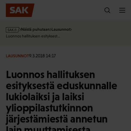
Hyppää
sisältöön
s
Näistä puhutaan
Lausunnot
a
Luonnos hallituksen esityksest…
k
·
f
9.3.2018 14:17
LAUSUNNOT
i
Luonnos hallituksen
esityksestä eduskunnalle
lukiolaiksi ja laiksi
ylioppilastutkinnon
järjestämiestä annetun
lain muuttamisesta