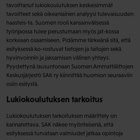
tavoittanut lukiokoulutuksen keskeisimmät
tavoitteet sekä oikeanlainen analyysi tulevaisuuden
haasteis-ta. Suomen rooli kansainvälisessä
työnjaossa tulee perustumaan myös jat-kossa
korkeaan osaamiseen. Pidämme tärkeänä sitä, että
esityksessä ko-rostuvat tietojen ja taitojen sekä
hyvinvoinnin ja jaksamisen välinen yhteys.
Pyydettynä lausuntonaan Suomen Ammattiliittojen
Keskusjärjestö SAK ry kiinnittää huomion seuraaviin
osiin esitystä.
Lukiokoulutuksen tarkoitus
Lukiokoulutuksen tarkoituksen määrittely on
kannatettava. SAK näkee myönteisenä, että
esityksessä turvataan valmiudet jatkaa opintoja