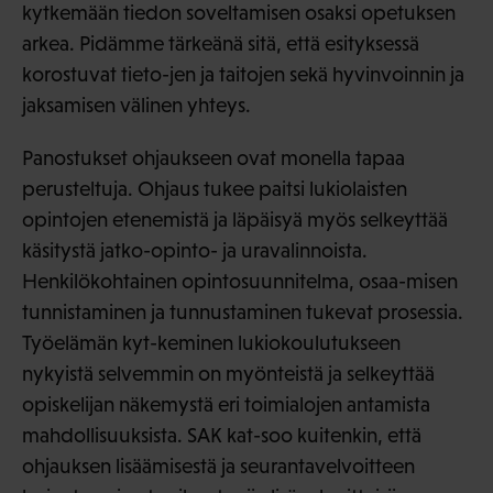
kytkemään tiedon soveltamisen osaksi opetuksen
arkea. Pidämme tärkeänä sitä, että esityksessä
korostuvat tieto-jen ja taitojen sekä hyvinvoinnin ja
jaksamisen välinen yhteys.
Panostukset ohjaukseen ovat monella tapaa
perusteltuja. Ohjaus tukee paitsi lukiolaisten
opintojen etenemistä ja läpäisyä myös selkeyttää
käsitystä jatko-opinto- ja uravalinnoista.
Henkilökohtainen opintosuunnitelma, osaa-misen
tunnistaminen ja tunnustaminen tukevat prosessia.
Työelämän kyt-keminen lukiokoulutukseen
nykyistä selvemmin on myönteistä ja selkeyttää
opiskelijan näkemystä eri toimialojen antamista
mahdollisuuksista. SAK kat-soo kuitenkin, että
ohjauksen lisäämisestä ja seurantavelvoitteen