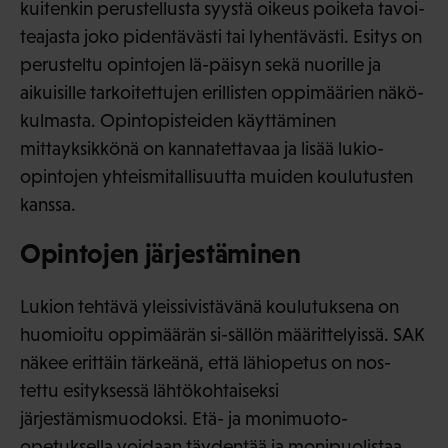
kuitenkin perustellusta syystä oikeus poiketa tavoi-
teajasta joko pidentävästi tai lyhentävästi. Esitys on
perusteltu opintojen lä-päisyn sekä nuorille ja
aikuisille tarkoitettujen erillisten oppimäärien näkö-
kulmasta. Opintopisteiden käyttäminen
mittayksikkönä on kannatettavaa ja lisää lukio-
opintojen yhteismitallisuutta muiden koulutusten
kanssa.
Opintojen järjestäminen
Lukion tehtävä yleissivistävänä koulutuksena on
huomioitu oppimäärän si-sällön määrittelyissä. SAK
näkee erittäin tärkeänä, että lähiopetus on nos-
tettu esityksessä lähtökohtaiseksi
järjestämismuodoksi. Etä- ja monimuoto-
opetuksella voidaan täydentää ja monipuolistaa