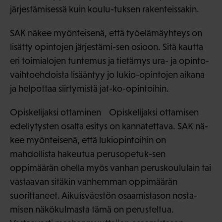
järjestämisessä kuin koulu-tuksen rakenteissakin.
SAK näkee myönteisenä, että työelämäyhteys on
lisätty opintojen järjestämi-sen osioon. Sitä kautta
eri toimialojen tuntemus ja tietämys ura- ja opinto-
vaihtoehdoista lisääntyy jo lukio-opintojen aikana
ja helpottaa siirtymistä jat-ko-opintoihin.
Opiskelijaksi ottaminen Opiskelijaksi ottamisen
edellytysten osalta esitys on kannatettava. SAK nä-
kee myönteisenä, että lukiopintoihin on
mahdollista hakeutua perusopetuk-sen
oppimäärän ohella myös vanhan peruskoululain tai
vastaavan sitäkin vanhemman oppimäärän
suorittaneet. Aikuisväestön osaamistason nosta-
misen näkökulmasta tämä on perusteltua.