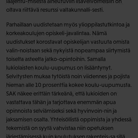
laajentu-misesta aiheutuviin lisävelvoitteisiin on
oltava riittävä resurssi valtakunnalli-sesti.
Parhaillaan uudistetaan myös ylioppilastutkintoa ja
korkeakoulujen opiskeli-javalintaa. Nämä
uudistukset korostavat opiskelijan vastuuta omista
valin-noistaan sekä nykyistä nopeampaa siirtymistä
toiselta asteelta jatko-opintoihin. Samalla
lukiolaisten koulu-uupumus on lisääntynyt.
Selvitysten mukaa tytöistä noin viidennes ja pojista
hieman alle 10 prosenttia kokee koulu-uupumusta.
SAK näkee erittäin tärkeänä, että lukioiden on
vastattava tähän ja tarjottava enemmän apua
opinnoista selviämiseksi sekä hyvinvoin-nin ja
jaksamisen osalta. Yhteisöllistä oppimista ja yhdessä
tekemistä on syytä vahvistaa niin opetuksen
järjestämisessä kuin koulutuksen rakenteis-sa sillä