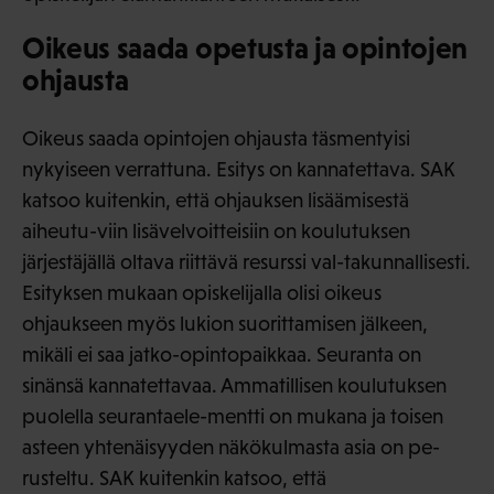
Oikeus saada opetusta ja opintojen
ohjausta
Oikeus saada opintojen ohjausta täsmentyisi
nykyiseen verrattuna. Esitys on kannatettava. SAK
katsoo kuitenkin, että ohjauksen lisäämisestä
aiheutu-viin lisävelvoitteisiin on koulutuksen
järjestäjällä oltava riittävä resurssi val-takunnallisesti.
Esityksen mukaan opiskelijalla olisi oikeus
ohjaukseen myös lukion suorittamisen jälkeen,
mikäli ei saa jatko-opintopaikkaa. Seuranta on
sinänsä kannatettavaa. Ammatillisen koulutuksen
puolella seurantaele-mentti on mukana ja toisen
asteen yhtenäisyyden näkökulmasta asia on pe-
rusteltu. SAK kuitenkin katsoo, että