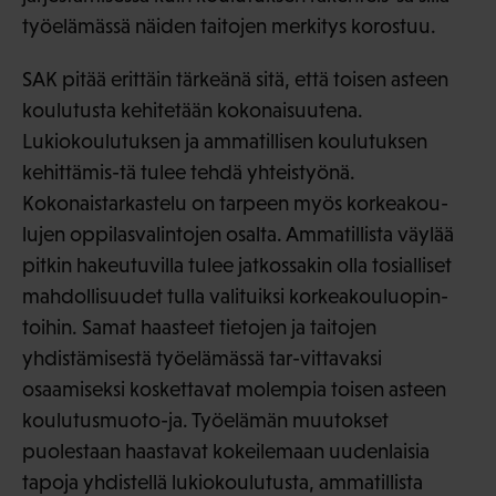
työelämässä näiden taitojen merkitys korostuu.
SAK pitää erittäin tärkeänä sitä, että toisen asteen
koulutusta kehitetään kokonaisuutena.
Lukiokoulutuksen ja ammatillisen koulutuksen
kehittämis-tä tulee tehdä yhteistyönä.
Kokonaistarkastelu on tarpeen myös korkeakou-
lujen oppilasvalintojen osalta. Ammatillista väylää
pitkin hakeutuvilla tulee jatkossakin olla tosialliset
mahdollisuudet tulla valituiksi korkeakouluopin-
toihin. Samat haasteet tietojen ja taitojen
yhdistämisestä työelämässä tar-vittavaksi
osaamiseksi koskettavat molempia toisen asteen
koulutusmuoto-ja. Työelämän muutokset
puolestaan haastavat kokeilemaan uudenlaisia
tapoja yhdistellä lukiokoulutusta, ammatillista