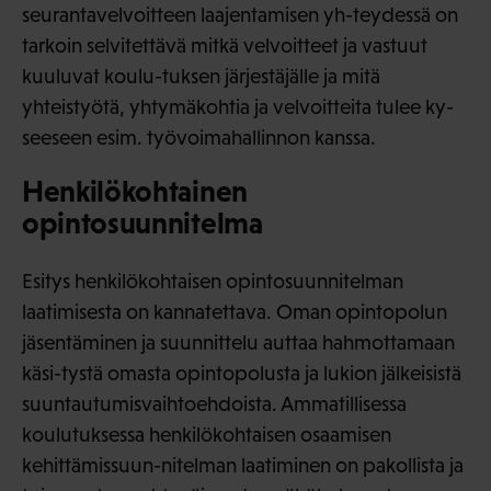
seurantavelvoitteen laajentamisen yh-teydessä on
tarkoin selvitettävä mitkä velvoitteet ja vastuut
kuuluvat koulu-tuksen järjestäjälle ja mitä
yhteistyötä, yhtymäkohtia ja velvoitteita tulee ky-
seeseen esim. työvoimahallinnon kanssa.
Henkilökohtainen
opintosuunnitelma
Esitys henkilökohtaisen opintosuunnitelman
laatimisesta on kannatettava. Oman opintopolun
jäsentäminen ja suunnittelu auttaa hahmottamaan
käsi-tystä omasta opintopolusta ja lukion jälkeisistä
suuntautumisvaihtoehdoista. Ammatillisessa
koulutuksessa henkilökohtaisen osaamisen
kehittämissuun-nitelman laatiminen on pakollista ja