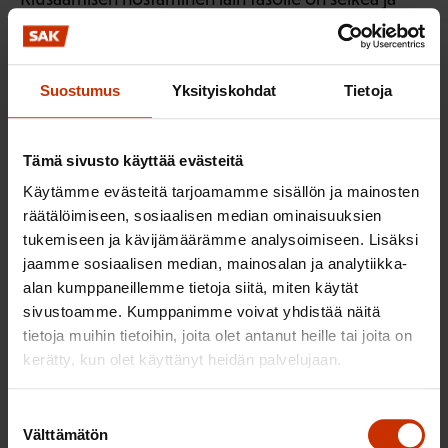
velvoittava viesti asian vakavuudesta.
Opiskelijalta perittävät maksut
Suostumus
Yksityiskohdat
Tietoja
SAK kannattaa maksutonta toista astetta.
Opiskelijalta perittävät maksut ja opiskelusta
Tämä sivusto käyttää evästeitä
aiheutuvat muut kustannukset eivät saa
Käytämme evästeitä tarjoamamme sisällön ja mainosten
muodostua esteeksi opiskeluun hakeutumiselle tai
räätälöimiseen, sosiaalisen median ominaisuuksien
opintojen loppuun saattamiselle. SAK pitää
tukemiseen ja kävijämäärämme analysoimiseen. Lisäksi
jaamme sosiaalisen median, mainosalan ja analytiikka-
tärkeänä, että oikeus maksuttomaan opetukseen ja
alan kumppaneillemme tietoja siitä, miten käytät
ohjaukseen on kirjattu lakiin.
sivustoamme. Kumppanimme voivat yhdistää näitä
tietoja muihin tietoihin, joita olet antanut heille tai joita on
Ylioppilastutkinnon järjestämisestä
kerätty, kun olet käyttänyt heidän palvelujaan.
annetun lain muuttamien
Suostumuksen
Ylioppilastutkinnon suorittamisen osalta SAK haluaa
Välttämätön
valinta