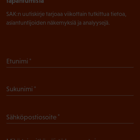
tapahtumista
SAK:n uutiskirje tarjoaa viikottain tutkittua tietoa,
asiantuntijoiden näkemyksiä ja analyysejä.
(
Etunimi
P
a
(
Sukunimi
k
P
o
a
l
(
Sähköpostiosoite
k
l
P
o
i
a
l