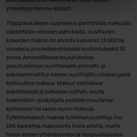
yhtenäisyyden mu-kaisesti.
Ylioppilaskokeen uusimisesta perittävistä maksuista
säädettäisiin erikseen asetuksella. Uusittavien
kokeiden määrän on arvioitu kasvavan 13 000:lla
vuodessa ja kokelaskohtaiseksi kustannukseksi 58
euroa. Ammatillisessa koulutuksessa
perustutkinnon suorittaneilta ammatti- ja
erikoisammattitut-kinnon suorittajilta voidaan periä
kohtuullista maksua. Maksut vaihtelevat
alakohtaisesti ja tutkinnon osittain, mutta
keskimäärin opiskelijalta peritään muutaman
kymmenen tai sadan euron maksuja.
Tutkintomaksun maksaa tutkinnon suorittaja itse.
SAK kannattaa maksutonta toista astetta, mutta
toisen asteen yhtenäisyyden ja tasapuolisuuden