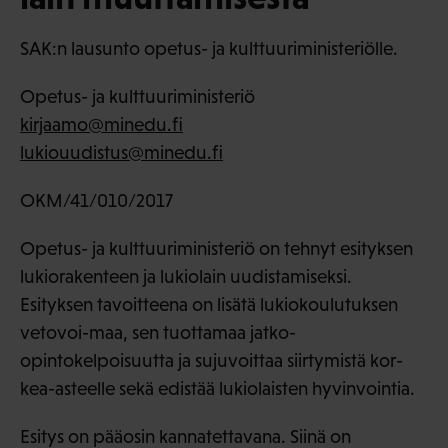
SAK:n lausunto opetus- ja kulttuuriministeriölle.
Opetus- ja kulttuuriministeriö
kirjaamo@minedu.fi
lukiouudistus@minedu.fi
OKM/41/010/2017
Opetus- ja kulttuuriministeriö on tehnyt esityksen
lukiorakenteen ja lukiolain uudistamiseksi.
Esityksen tavoitteena on lisätä lukiokoulutuksen
vetovoi-maa, sen tuottamaa jatko-
opintokelpoisuutta ja sujuvoittaa siirtymistä kor-
kea-asteelle sekä edistää lukiolaisten hyvinvointia.
Esitys on pääosin kannatettavana. Siinä on