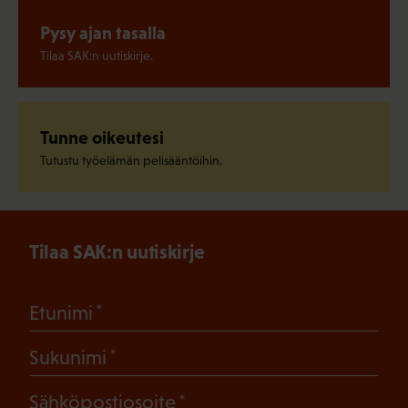
Pysy ajan tasalla
Tilaa SAK:n uutiskirje.
Tunne oikeutesi
Tutustu työelämän pelisääntöihin.
Tilaa SAK:n uutiskirje
(Pakollinen)
Etunimi
(Pakollinen)
Sukunimi
(Pakollinen)
Sähköpostiosoite