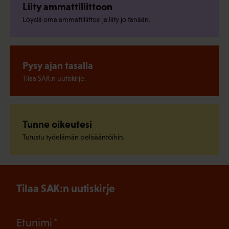
Liity ammattiliittoon
Löydä oma ammattiliittosi ja liity jo tänään.
Pysy ajan tasalla
Tilaa SAK:n uutiskirje.
Tunne oikeutesi
Tutustu työelämän pelisääntöihin.
Tilaa SAK:n uutiskirje
(Pakollinen)
Etunimi