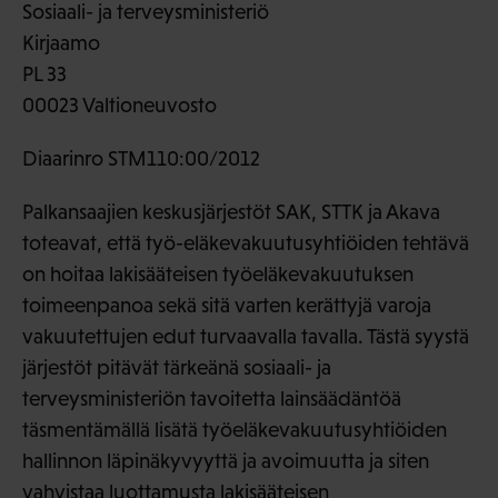
Sosiaali- ja terveysministeriö
Kirjaamo
PL 33
00023 Valtioneuvosto
Diaarinro STM110:00/2012
Palkansaajien keskusjärjestöt SAK, STTK ja Akava
toteavat, että työ-eläkevakuutusyhtiöiden tehtävä
on hoitaa lakisääteisen työeläkevakuutuksen
toimeenpanoa sekä sitä varten kerättyjä varoja
vakuutettujen edut turvaavalla tavalla. Tästä syystä
järjestöt pitävät tärkeänä sosiaali- ja
terveysministeriön tavoitetta lainsäädäntöä
täsmentämällä lisätä työeläkevakuutusyhtiöiden
hallinnon läpinäkyvyyttä ja avoimuutta ja siten
vahvistaa luottamusta lakisääteisen