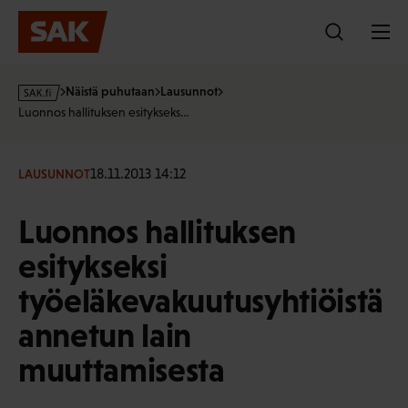
Hyppää
sisältöön
s
Näistä puhutaan
Lausunnot
a
Luonnos hallituksen esitykseks…
k
·
f
18.11.2013 14:12
LAUSUNNOT
i
Luonnos hallituksen
esitykseksi
työeläkevakuutusyhtiöistä
annetun lain
muuttamisesta