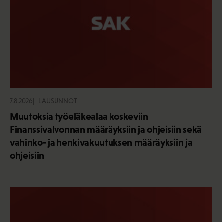
7.8.2026
LAUSUNNOT
Muutoksia työeläkealaa koskeviin
Finanssivalvonnan määräyksiin ja ohjeisiin sekä
vahinko- ja henkivakuutuksen määräyksiin ja
ohjeisiin