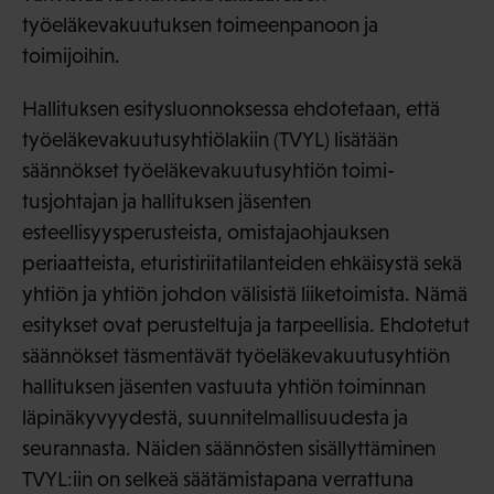
työeläkevakuutuksen toimeenpanoon ja
toimijoihin.
Hallituksen esitysluonnoksessa ehdotetaan, että
työeläkevakuutusyhtiölakiin (TVYL) lisätään
säännökset työeläkevakuutusyhtiön toimi-
tusjohtajan ja hallituksen jäsenten
esteellisyysperusteista, omistajaohjauksen
periaatteista, eturistiriitatilanteiden ehkäisystä sekä
yhtiön ja yhtiön johdon välisistä liiketoimista. Nämä
esitykset ovat perusteltuja ja tarpeellisia. Ehdotetut
säännökset täsmentävät työeläkevakuutusyhtiön
hallituksen jäsenten vastuuta yhtiön toiminnan
läpinäkyvyydestä, suunnitelmallisuudesta ja
seurannasta. Näiden säännösten sisällyttäminen
TVYL:iin on selkeä säätämistapana verrattuna