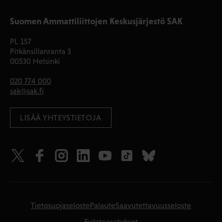
Suomen Ammattiliittojen Keskusjärjestö SAK
PL 157
Pitkänsillanranta 3
00530 Helsinki
020 774 000
sak@sak.fi
LISÄÄ YHTEYSTIETOJA
Tietosuojaseloste
Palaute
Saavutettavuusseloste
Evästeasetukset