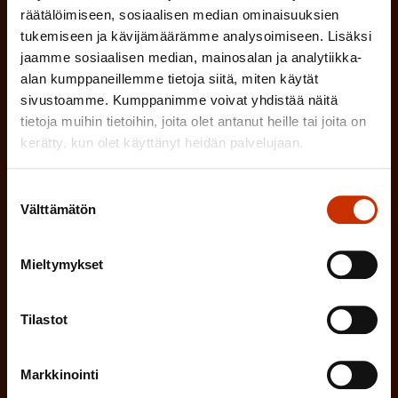
o
i
räätälöimiseen, sosiaalisen median ominaisuuksien
a
l
Mikä tai mitkä näistä kuvaavat sinua
tukemiseen ja kävijämäärämme analysoimiseen. Lisäksi
n
k
jaamme sosiaalisen median, mainosalan ja analytiikka-
l
parhaiten?
e
alan kumppaneillemme tietoja siitä, miten käytät
o
i
n
sivustoamme. Kumppanimme voivat yhdistää näitä
l
LUOTTAMUSMIES
n
tietoja muihin tietoihin, joita olet antanut heille tai joita on
)
l
kerätty, kun olet käyttänyt heidän palvelujaan.
e
TYÖSUOJELUVALTUUTETTU
i
n
Suostumuksen
n
)
Välttämätön
TÖISSÄ AMMATTILIITOSSA
valinta
e
n
TYÖNANTAJAN EDUSTAJA
Mieltymykset
)
MUU KIINNOSTUS TYÖELÄMÄASIOIHIN
Tilastot
Markkinointi
(
Millä kielellä haluat uutiskirjeesi