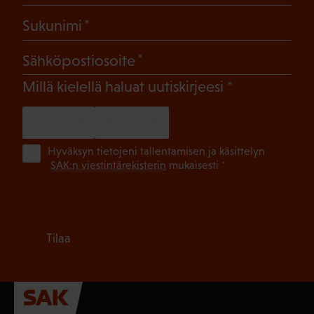
(Pakollinen)
Sukunimi
(Pakollinen)
Sähköpostiosoite
(Pakollinen)
Millä kielellä haluat uutiskirjeesi
SUOMI
RUOTSI
(Pa
Hyväksyn tietojeni tallentamisen ja käsittelyn
SAK:n viestintärekisterin
mukaisesti *
Tilaa