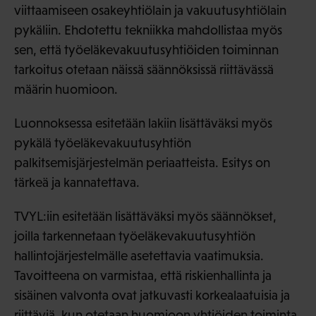
viittaamiseen osakeyhtiölain ja vakuutusyhtiölain
pykäliin. Ehdotettu tekniikka mahdollistaa myös
sen, että työeläkevakuutusyhtiöiden toiminnan
tarkoitus otetaan näissä säännöksissä riittävässä
määrin huomioon.
Luonnoksessa esitetään lakiin lisättäväksi myös
pykälä työeläkevakuutusyhtiön
palkitsemisjärjestelmän periaatteista. Esitys on
tärkeä ja kannatettava.
TVYL:iin esitetään lisättäväksi myös säännökset,
joilla tarkennetaan työeläkevakuutusyhtiön
hallintojärjestelmälle asetettavia vaatimuksia.
Tavoitteena on varmistaa, että riskienhallinta ja
sisäinen valvonta ovat jatkuvasti korkealaatuisia ja
riittäviä, kun otetaan huomioon yhtiöiden toiminta