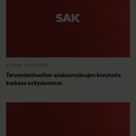
6.8.2026
LAUSUNNOT
Terveydenhuollon asiakasmaksujen korotusta
koskeva esitysluonnos