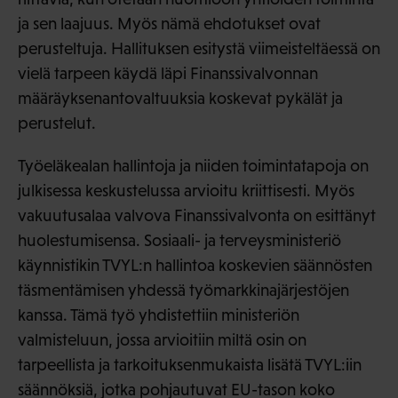
ja sen laajuus. Myös nämä ehdotukset ovat
perusteltuja. Hallituksen esitystä viimeisteltäessä on
vielä tarpeen käydä läpi Finanssivalvonnan
määräyksenantovaltuuksia koskevat pykälät ja
perustelut.
Työeläkealan hallintoja ja niiden toimintatapoja on
julkisessa keskustelussa arvioitu kriittisesti. Myös
vakuutusalaa valvova Finanssivalvonta on esittänyt
huolestumisensa. Sosiaali- ja terveysministeriö
käynnistikin TVYL:n hallintoa koskevien säännösten
täsmentämisen yhdessä työmarkkinajärjestöjen
kanssa. Tämä työ yhdistettiin ministeriön
valmisteluun, jossa arvioitiin miltä osin on
tarpeellista ja tarkoituksenmukaista lisätä TVYL:iin
säännöksiä, jotka pohjautuvat EU-tason koko