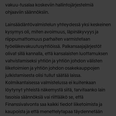
vakuu-tusalaa koskeviin hallintojärjestelmiä
ohjaaviin säännöksiin.
Lainsäädäntövalmistelun yhteydessä yksi keskeinen
kysymys oli, miten avoimuus, läpinäkyvyys ja
riippumattomuus parhaiten varmistetaan
työeläkevakuutusyhtiöissä. Palkansaajajärjestöt
olivat sillä kannalla, että kansalaisten luottamuksen
vahvistamiseksi yhtiön ja yhtiön johdon välisten
liiketoimien ja yhtiön johdon osakekauppojen
julkistamisesta olisi tullut säätää laissa.
Kolmikantaisessa valmistelussa ei kuitenkaan
löytynyt yhteistä näkemystä siitä, tarvitaanko lain
tasoisia säännöksiä vai riittääkö se, että
Finanssivalvonta saa kaikki tiedot liiketoimista ja
kaupoista ja että menettelytapaa täydennetään