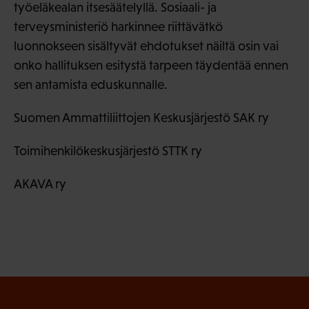
työeläkealan itsesäätelyllä. Sosiaali- ja
terveysministeriö harkinnee riittävätkö
luonnokseen sisältyvät ehdotukset näiltä osin vai
onko hallituksen esitystä tarpeen täydentää ennen
sen antamista eduskunnalle.
Suomen Ammattiliittojen Keskusjärjestö SAK ry
Toimihenkilökeskusjärjestö STTK ry
AKAVA ry