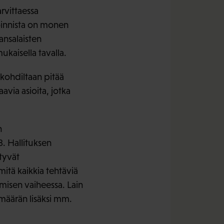
rvittaessa
soinnista on monen
ansalaisten
ukaisella tavalla.
ökohdiltaan pitää
avia asioita, jotka
n
8. Hallituksen
ttyvät
mitä kaikkia tehtäviä
amisen vaiheessa. Lain
 määrän lisäksi mm.