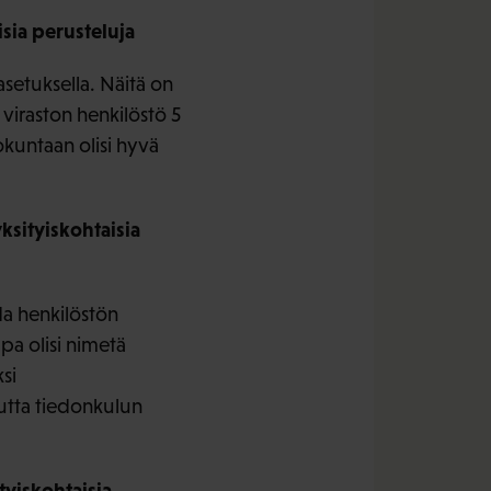
sia perusteluja
setuksella. Näitä on
 viraston henkilöstö 5
okuntaan olisi hyvä
ksityiskohtaisia
a henkilöstön
pa olisi nimetä
si
uutta tiedonkulun
tyiskohtaisia