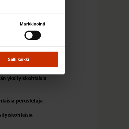
K lausuu, että jos
htenäisenä.
ntäneet
Markkinointi
oa. Tältä osin SAK
korvaa
pisteiden ja
a on mahdollista saada
Salli kaikki
än yksityiskohtaisia
taisia perusteluja
ityiskohtaisia