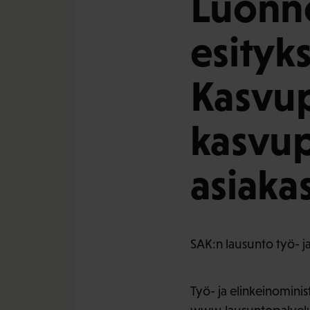
Luonno
esityks
Kasvup
kasvup
asiakas
SAK:n lausunto työ- ja
Työ- ja elinkeinominis