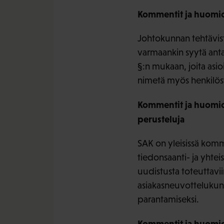
Kommentit ja huomiot
Johtokunnan tehtävist
varmaankin syytä antaa,
§:n mukaan, joita asio
nimetä myös henkilöst
Kommentit ja huomiot
perusteluja
SAK on yleisissä kom
tiedonsaanti- ja yhtei
uudistusta toteuttavii
asiakasneuvottelukunn
parantamiseksi.
Kommentit ja huomiot 