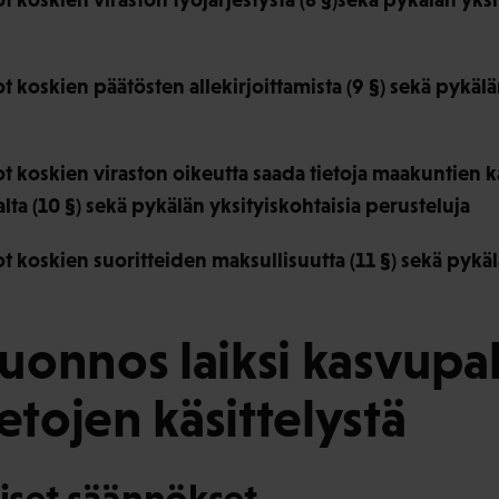
koskien päätösten allekirjoittamista (9 §) sekä pykälä
 koskien viraston oikeutta saada tietoja maakuntien 
ajalta (10 §) sekä pykälän yksityiskohtaisia perusteluja
 koskien suoritteiden maksullisuutta (11 §) sekä pykäl
sluonnos laiksi kasvupa
etojen käsittelystä
eiset säännökset