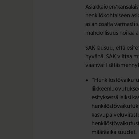
Asiakkaiden/kansalais
henkilökohtaiseen asio
asian osalta varmasti 
mahdollisuus hoitaa as
SAK lausuu, että esit
hyvänä. SAK viittaa my
vaativat lisätäsmennyk
”Henkilöstövaikutuk
liikkeenluovutuksee
esityksessä laiksi ka
henkilöstövaikutukse
kasvupalveluvirasto 
henkilöstövaikutust
määräaikaisuudet.