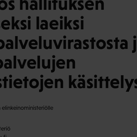
s hallituksen
eksi laeiksi
alveluvirastosta 
alvelujen
tietojen käsittely
 elinkeinoministeriölle
teriö