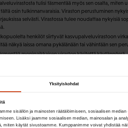
alveluvirastosta tulisi täsmentää myös sen osalta, miten u
t tältä osin tulkinnanvaraisia. Viraston perustuminen ny
kirjauksissa selvästi. Virastossa tulee noudattaa nykyisiä s
ä.
puolelta henkilöt siirtyvät kasvupalveluvirastoon virkam
itää näkyä laissa omana pykälänään tai vähintään sen per
i täsmentää monipaikkaisen viraston käsitettä käytännössä.
lanteen turvasta, eli työnantajan velvollisuudesta huole
koskien kasvupalveluviraston toimialaa ja tehtäviä (1 
Yksityiskohdat
usteluja
itä
vulla 20, että digitaalisilla ja sähköisillä palveluilla asiak
mme sisällön ja mainosten räätälöimiseen, sosiaalisen median
tarjota palveluja yhden luukun periaatteella. Kasvupalvel
iseen. Lisäksi jaamme sosiaalisen median, mainosalan ja analy
t ja alustat sekä digitaaliset ja sähköiset palvelut varmista
, miten käytät sivustoamme. Kumppanimme voivat yhdistää näitä t