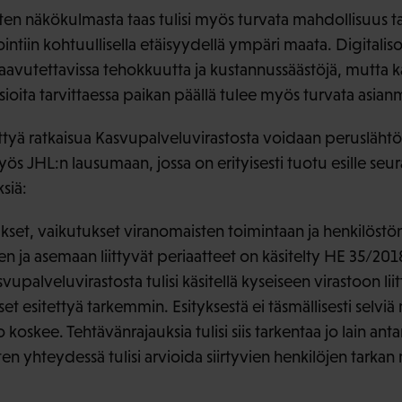
ten näkökulmasta taas tulisi myös turvata mahdollisuus ta
intiin kohtuullisella etäisyydellä ympäri maata. Digitali
saavutettavissa tehokkuutta ja kustannussäästöjä, mutta k
ioita tarvittaessa paikan päällä tulee myös turvata asianm
ettyä ratkaisua Kasvupalveluvirastosta voidaan perusläht
ös JHL:n lausumaan, jossa on erityisesti tuotu esille seura
siä:
set, vaikutukset viranomaisten toimintaan ja henkilöstö
n ja asemaan liittyvät periaatteet on käsitelty HE 35/201
svupalveluvirastosta tulisi käsitellä kyseiseen virastoon lii
t esitettyä tarkemmin. Esityksestä ei täsmällisesti selviä 
koskee. Tehtävänrajauksia tulisi siis tarkentaa jo lain ant
en yhteydessä tulisi arvioida siirtyvien henkilöjen tarkan