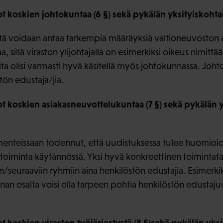
 koskien johtokuntaa (6 §) sekä pykälän yksityiskohtai
ä voidaan antaa tarkempia määräyksiä valtioneuvoston a
 sillä viraston ylijohtajalla on esimerkiksi oikeus nimittää
ita olisi varmasti hyvä käsitellä myös johtokunnassa. Joht
ön edustaja/jia.
 koskien asiakasneuvottelukuntaa (7 §) sekä pykälän y
menteissaan todennut, että uudistuksessa tulee huomioid
stoiminta käytännössä. Yksi hyvä konkreettinen toimintata
n/seuraaviin ryhmiin aina henkilöstön edustajia. Esimerkik
an osalta voisi olla tarpeen pohtia henkilöstön edustaj
koskien viraston työjärjestystä (8 §)sekä pykälän yksi