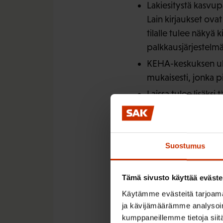
Lakiesitystä kasvup
Lain kirjaukset ova
tilalle tulee näkyä 
palkkausjärjestelmä
KEHA-keskuksen ulko
mukaisesti, jonka p
Laissa tulee lisäks
säädettävä muutosti
säilymisestä.”
Kommentit ja huomiot 
Suostumus
yksityiskohtaisia per
Tämä sivusto käyttää eväste
Esityksessä todetaan si
Käytämme evästeitä tarjoama
monituottajamallissa 
ja kävijämäärämme analysoim
ylläpitämät järjestelmä
kumppaneillemme tietoja siitä