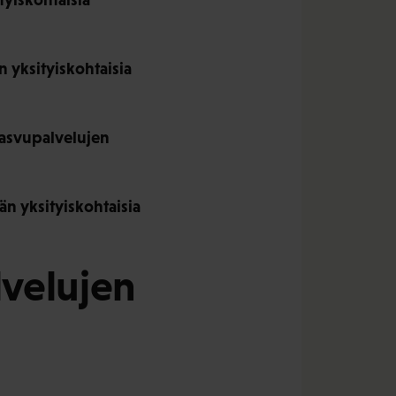
n yksityiskohtaisia
kasvupalvelujen
än yksityiskohtaisia
lvelujen