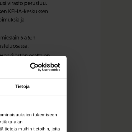
usi virasto perustuu.
kyisen KEHA-keskuksen
opimuksia ja
ieslain 5 a §:n
usteluosassa.
 Henkilöstön osalta on
htia toimipaikan
– 2 §) sekä pykälien
Tietoja
kaalle voidaan
 ominaisuuksien tukemiseen
uviraston tuottamat ja
tiikka-alan
isivat
ietoja muihin tietoihin, joita