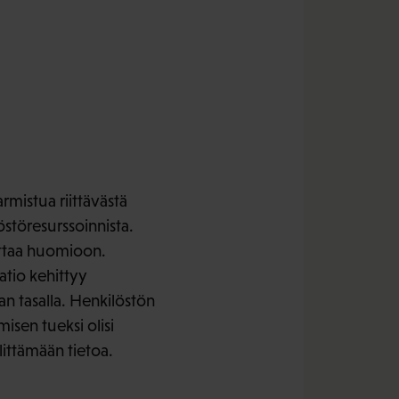
rmistua riittävästä
östöresurssoinnista.
ottaa huomioon.
atio kehittyy
an tasalla. Henkilöstön
sen tueksi olisi
ittämään tietoa.