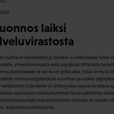
.fi
2016
luonnos laiksi
veluvirastosta
rasittavat henkilöstöä ja tässäkin uudistuksessa tulee va
nista, yhteistoiminnasta sekä ylipäänsä riittävästä henkil
tiomuutoksistakaan ei ole kovin pitkä aika, mikä on hyvä 
äärän viranomaispäätöksiä vuosittain ja vaikka digitalisa
 henkilöstön työmäärän ja riittävyyden seuranta oltava aj
teiden saamiseksi mahdollisimman hyvin päätösten tekemi
enkilöstöedustajia mahdollisimman monelle eri tasolle väl
m. asiakasneuvottelukunta.