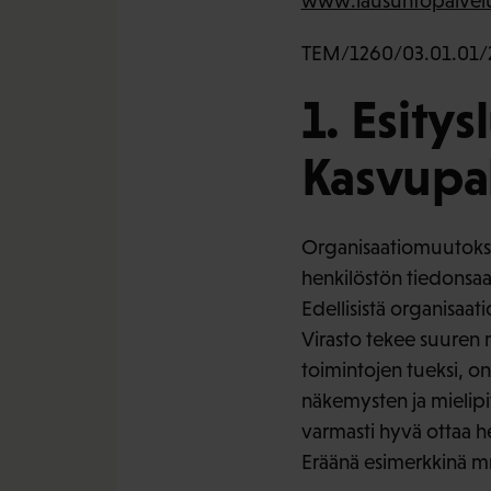
www.lausuntopalvelu
TEM/1260/03.01.01/
1. Esitys
Kasvupal
Organisaatiomuutokset 
henkilöstön tiedonsaan
Edellisistä organisaa
Virasto tekee suuren m
toimintojen tueksi, on
näkemysten ja mielipi
varmasti hyvä ottaa h
Eräänä esimerkkinä m