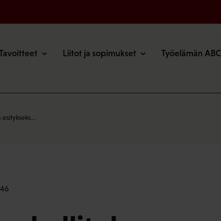
o
Tavoitteet
Liitot ja sopimukset
Työelämän ABC
 esitykseks…
:46