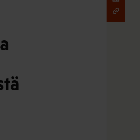
ja
stä