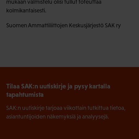
mukaan valmistelu olisi tullut toteuttaa
kolmikantaisesti.
Suomen Ammattiliittojen Keskusjärjestö SAK ry
Tilaa SAK:n uutiskirje ja pysy kartalla
tapahtumista
SAK:n uutiskirje tarjoaa viikottain tutkittua tietoa,
asiantuntijoiden näkemyksiä ja analyysejä.