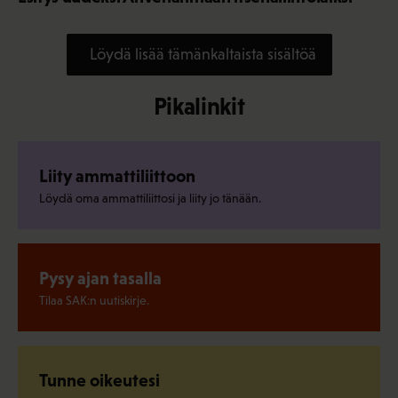
Löydä lisää tämänkaltaista sisältöä
Pikalinkit
Liity ammattiliittoon
Löydä oma ammattiliittosi ja liity jo tänään.
Pysy ajan tasalla
Tilaa SAK:n uutiskirje.
Tunne oikeutesi