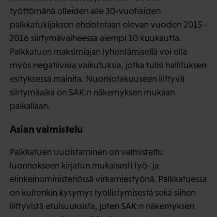
työttömänä olleiden alle 30-vuotiaiden
palkkatukijakson ehdotetaan olevan vuoden 2015–
2016 siirtymävaiheessa aiempi 10 kuukautta.
Palkkatuen maksimiajan lyhentämisellä voi olla
myös negatiivisia vaikutuksia, jotka tulisi hallituksen
esityksessä mainita. Nuorisotakuuseen liittyvä
siirtymäaika on SAK:n näkemyksen mukaan
paikallaan.
Asian valmistelu
Palkkatuen uudistaminen on valmisteltu
luonnokseen kirjatun mukaisesti työ- ja
elinkeinoministeriössä virkamiestyönä. Palkkatuessa
on kuitenkin kysymys työllistymisestä sekä siihen
liittyvistä etuisuuksista, joten SAK:n näkemyksen