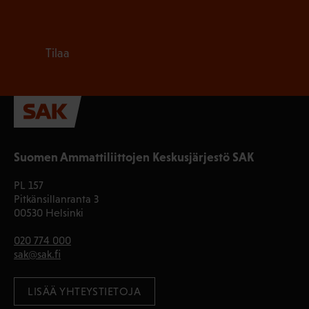
Tilaa
Suomen Ammattiliittojen Keskusjärjestö SAK
PL 157
Pitkänsillanranta 3
00530 Helsinki
020 774 000
sak@sak.fi
LISÄÄ YHTEYSTIETOJA