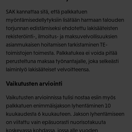
SAK kannattaa sitä, että palkkatuen
myöntämisedellytyksiin lisätään harmaan talouden
torjunnan edistämiseksi ehdotettu lakisääteisten
rekisteröinti-, ilmoitus- ja maksuvelvollisuuksien
asianmukaisen hoitamisen tarkistaminen TE-
toimistojen toimesta. Palkkatukea ei voida pitää
perusteltuna maksaa työnantajalle, joka selkeästi
laiminlyö lakisääteiset velvoitteensa.
Vaikutusten arviointi
Vaikutusten arvioinnissa tulisi nostaa esiin myös
palkkatuen enimmäisjakson lyhentäminen 10
kuukaudesta 6 kuukauteen. Jakson lyhentämiseen
on viitattu vain epäsuorasti nuorisotakuuta
koskevassa kohdassa, jossa alle vuoden