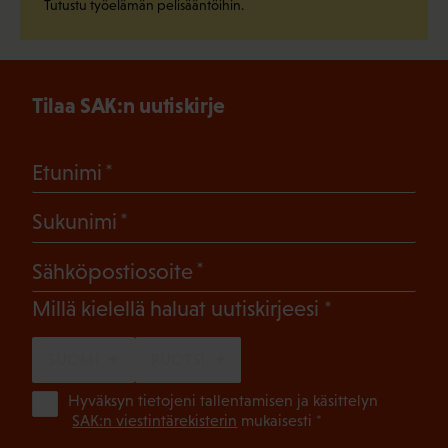
Tutustu työelämän pelisääntöihin.
Tilaa SAK:n uutiskirje
(Pakollinen)
Etunimi
(Pakollinen)
Sukunimi
(Pakollinen)
Sähköpostiosoite
(Pakollinen)
Millä kielellä haluat uutiskirjeesi
SUOMI
RUOTSI
(Pa
Hyväksyn tietojeni tallentamisen ja käsittelyn
SAK:n viestintärekisterin
mukaisesti *