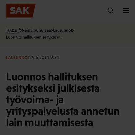
Hyppää
sisältöön
s
Näistä puhutaan
Lausunnot
a
Luonnos hallituksen esitykseks…
k
·
f
19.6.2014 9:24
LAUSUNNOT
i
Luonnos hallituksen
esitykseksi julkisesta
työvoima- ja
yrityspalvelusta annetun
lain muuttamisesta