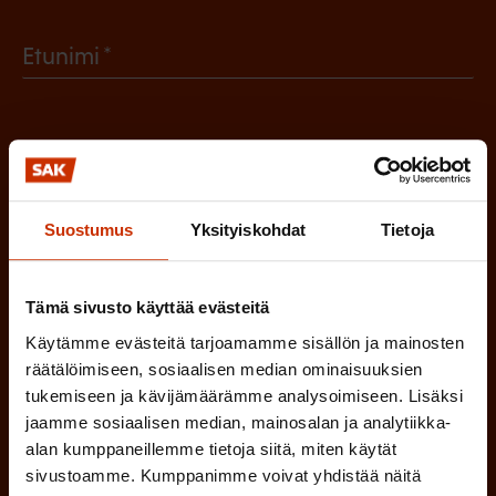
(
Etunimi
P
a
(
Sukunimi
k
P
o
a
Suostumus
Yksityiskohdat
Tietoja
l
(
Sähköpostiosoite
k
l
P
o
i
Tämä sivusto käyttää evästeitä
a
l
Mikä tai mitkä näistä kuvaavat sinua
n
Käytämme evästeitä tarjoamamme sisällön ja mainosten
k
l
räätälöimiseen, sosiaalisen median ominaisuuksien
parhaiten?
e
o
tukemiseen ja kävijämäärämme analysoimiseen. Lisäksi
i
n
jaamme sosiaalisen median, mainosalan ja analytiikka-
l
LUOTTAMUSMIES
n
alan kumppaneillemme tietoja siitä, miten käytät
)
l
sivustoamme. Kumppanimme voivat yhdistää näitä
e
TYÖSUOJELUVALTUUTETTU