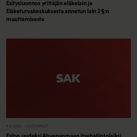
Esitysluonnos yrittäjän eläkelain ja
Eläketurvakeskuksesta annetun lain 2 §:n
muuttamisesta
4.8.2026
LAUSUNNOT
Esitys uudeksi Ahvenanmaan itsehallintolaiksi