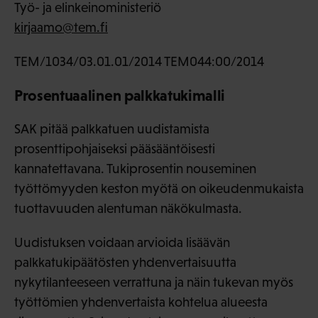
Työ- ja elinkeinoministeriö
kirjaamo@tem.fi
TEM/1034/03.01.01/2014 TEM044:00/2014
Prosentuaalinen palkkatukimalli
SAK pitää palkkatuen uudistamista
prosenttipohjaiseksi pääsääntöisesti
kannatettavana. Tukiprosentin nouseminen
työttömyyden keston myötä on oikeudenmukaista
tuottavuuden alentuman näkökulmasta.
Uudistuksen voidaan arvioida lisäävän
palkkatukipäätösten yhdenvertaisuutta
nykytilanteeseen verrattuna ja näin tukevan myös
työttömien yhdenvertaista kohtelua alueesta