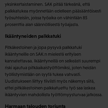
yksinkertaistaminen. SAK pitää tärkeänä, että
palkkatukea myönnetään edelleen pääsääntöisesti
työsuhteisiin, joissa työaika on vähintään 85
prosenttia alan säännöllisestä työajasta.
Ikääntyneiden palkkatuki
Pitkäkestoinen ja jopa pysyvä palkkatuki
ikääntyneille on SAK:n mielestä erityisen
kannatettavaa. Ikääntyneillä on selkeästi suurempi
riski ajautua pitkäaikaistyöttömiksi, joten heidän
työllistymistään on syytä tukea vahvasti.
Uudistukseen liittyy tiiviisti myös näkemys siitä,
ettei pitkäkestoinen palkkatuettu työ saa laskea
ikääntyvien mahdollista työttömyysturvaa jatkossa.
Harmaan talouden torjunta