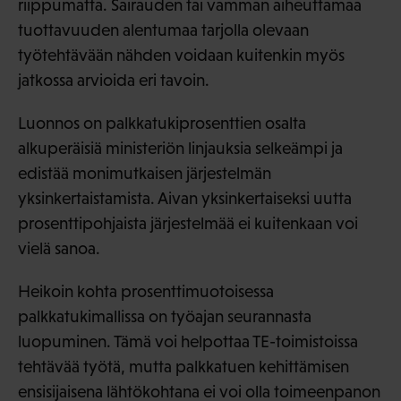
riippumatta. Sairauden tai vamman aiheuttamaa
tuottavuuden alentumaa tarjolla olevaan
työtehtävään nähden voidaan kuitenkin myös
jatkossa arvioida eri tavoin.
Luonnos on palkkatukiprosenttien osalta
alkuperäisiä ministeriön linjauksia selkeämpi ja
edistää monimutkaisen järjestelmän
yksinkertaistamista. Aivan yksinkertaiseksi uutta
prosenttipohjaista järjestelmää ei kuitenkaan voi
vielä sanoa.
Heikoin kohta prosenttimuotoisessa
palkkatukimallissa on työajan seurannasta
luopuminen. Tämä voi helpottaa TE-toimistoissa
tehtävää työtä, mutta palkkatuen kehittämisen
ensisijaisena lähtökohtana ei voi olla toimeenpanon