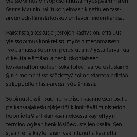
yleissopimus on sopusoinnussa myös pääministeri
Sanna Marinin hallitusohjelmaan kirjattujen tasa-
arvon edistämistä koskevien tavoitteiden kanssa.
Palkansaajakeskusjärjestöjen käsitys on, että uusi
yleissopimus konkretisoi myös nimenomaisesti
työelämässä Suomen perustuslain 7 §:ssä turvattua
oikeutta elämään ja henkilökohtaiseen
koskemattomuuteen sekä toteuttaa perustuslain 6
§:n 4 momentissa säädettyä toimeksiantoa edistää
sukupuolten tasa-arvoa työelämässä.
Sopimustekstin suomenkielisen käännöksen osalta
palkansaajakeskusjärjestöt kiinnittävät ministeriön
huomiota 9 artiklan käännöksessä käytettyyn
terminologiaan henkilöstöedustajien osalta. Sen
sijaan, että käytettäisiin vakiintunutta käsitettä