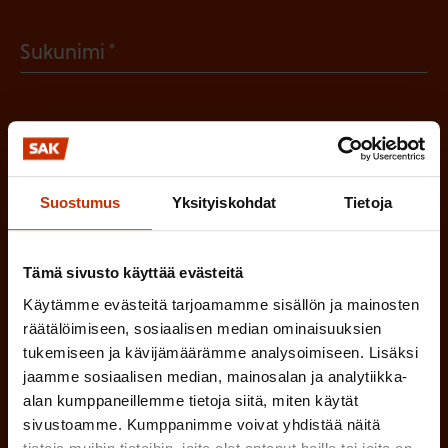
a
(
Sukunimi
k
P
o
a
l
(
Sähköpostiosoite
k
l
P
o
i
a
Suostumus
Yksityiskohdat
Tietoja
l
Mikä tai mitkä näistä kuvaavat sinua
n
k
l
parhaiten?
e
o
Tämä sivusto käyttää evästeitä
i
n
l
LUOTTAMUSMIES
Käytämme evästeitä tarjoamamme sisällön ja mainosten
n
)
räätälöimiseen, sosiaalisen median ominaisuuksien
l
e
tukemiseen ja kävijämäärämme analysoimiseen. Lisäksi
TYÖSUOJELUVALTUUTETTU
i
n
jaamme sosiaalisen median, mainosalan ja analytiikka-
n
alan kumppaneillemme tietoja siitä, miten käytät
)
TÖISSÄ AMMATTILIITOSSA
sivustoamme. Kumppanimme voivat yhdistää näitä
e