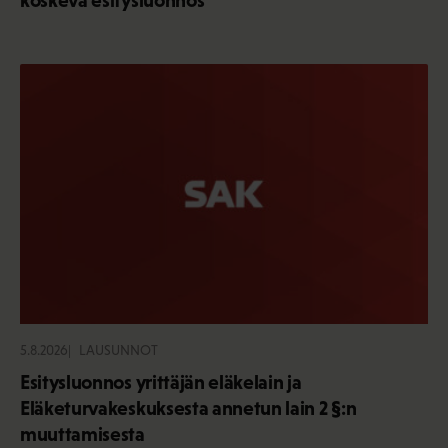
5.8.2026
LAUSUNNOT
Esitysluonnos yrittäjän eläkelain ja
Eläketurvakeskuksesta annetun lain 2 §:n
muuttamisesta