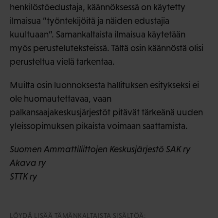
henkilöstöedustaja, käännöksessä on käytetty
ilmaisua ”työntekijöitä ja näiden edustajia
kuultuaan”. Samankaltaista ilmaisua käytetään
myös perusteluteksteissä. Tältä osin käännöstä olisi
perusteltua vielä tarkentaa.
Muilta osin luonnoksesta hallituksen esitykseksi ei
ole huomautettavaa, vaan
palkansaajakeskusjärjestöt pitävät tärkeänä uuden
yleissopimuksen pikaista voimaan saattamista.
Suomen Ammattiliittojen Keskusjärjestö SAK ry
Akava ry
STTK ry
LÖYDÄ LISÄÄ TÄMÄNKALTAISTA SISÄLTÖÄ: