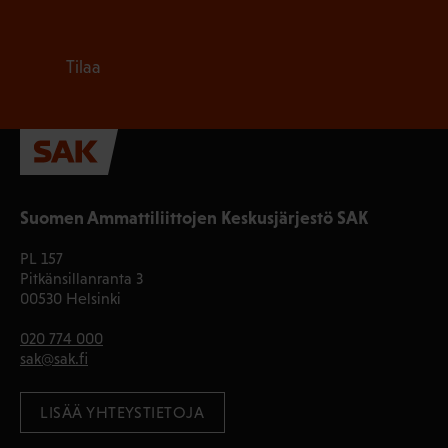
Tilaa
Suomen Ammattiliittojen Keskusjärjestö SAK
PL 157
Pitkänsillanranta 3
00530 Helsinki
020 774 000
sak@sak.fi
LISÄÄ YHTEYSTIETOJA