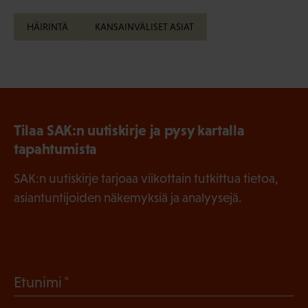
HÄIRINTÄ
KANSAINVÄLISET ASIAT
Tilaa SAK:n uutiskirje ja pysy kartalla
tapahtumista
SAK:n uutiskirje tarjoaa viikottain tutkittua tietoa,
asiantuntijoiden näkemyksiä ja analyysejä.
(
Etunimi
P