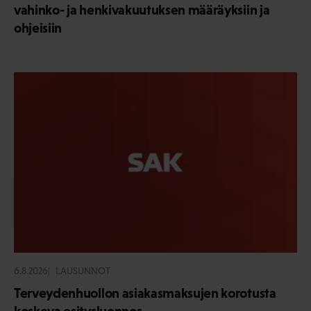
vahinko- ja henkivakuutuksen määräyksiin ja
ohjeisiin
6.8.2026
LAUSUNNOT
Terveydenhuollon asiakasmaksujen korotusta
koskeva esitysluonnos