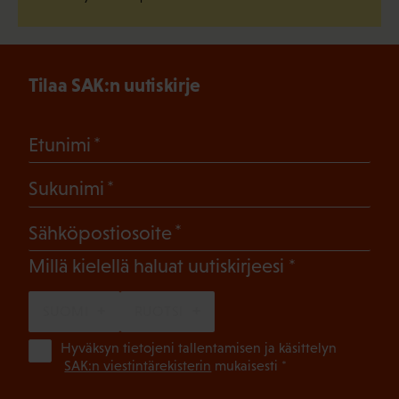
Tilaa SAK:n uutiskirje
(Pakollinen)
Etunimi
(Pakollinen)
Sukunimi
(Pakollinen)
Sähköpostiosoite
(Pakollinen)
Millä kielellä haluat uutiskirjeesi
SUOMI
RUOTSI
(Pa
Hyväksyn tietojeni tallentamisen ja käsittelyn
SAK:n viestintärekisterin
mukaisesti *