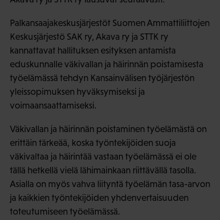
Palkansaajakeskusjärjestöt Suomen Ammattiliittojen
Keskusjärjestö SAK ry, Akava ry ja STTK ry
kannattavat hallituksen esityksen antamista
eduskunnalle väkivallan ja häirinnän poistamisesta
työelämässä tehdyn Kansainvälisen työjärjestön
yleissopimuksen hyväksymiseksi ja
voimaansaattamiseksi.
Väkivallan ja häirinnän poistaminen työelämästä on
erittäin tärkeää, koska työntekijöiden suoja
väkivaltaa ja häirintää vastaan työelämässä ei ole
tällä hetkellä vielä lähimainkaan riittävällä tasolla.
Asialla on myös vahva liityntä työelämän tasa-arvon
ja kaikkien työntekijöiden yhdenvertaisuuden
toteutumiseen työelämässä.