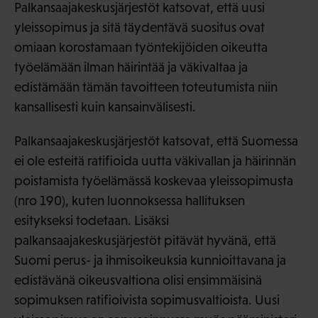
Palkansaajakeskusjärjestöt katsovat, että uusi
yleissopimus ja sitä täydentävä suositus ovat
omiaan korostamaan työntekijöiden oikeutta
työelämään ilman häirintää ja väkivaltaa ja
edistämään tämän tavoitteen toteutumista niin
kansallisesti kuin kansainvälisesti.
Palkansaajakeskusjärjestöt katsovat, että Suomessa
ei ole esteitä ratifioida uutta väkivallan ja häirinnän
poistamista työelämässä koskevaa yleissopimusta
(nro 190), kuten luonnoksessa hallituksen
esitykseksi todetaan. Lisäksi
palkansaajakeskusjärjestöt pitävät hyvänä, että
Suomi perus- ja ihmisoikeuksia kunnioittavana ja
edistävänä oikeusvaltiona olisi ensimmäisinä
sopimuksen ratifioivista sopimusvaltioista. Uusi