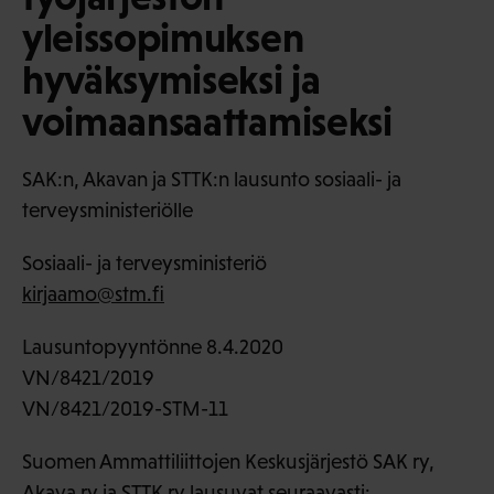
yleissopimuksen
hyväksymiseksi ja
voimaansaattamiseksi
SAK:n, Akavan ja STTK:n lausunto sosiaali- ja
terveysministeriölle
Sosiaali- ja terveysministeriö
kirjaamo@stm.fi
Lausuntopyyntönne 8.4.2020
VN/8421/2019
VN/8421/2019-STM-11
Suomen Ammattiliittojen Keskusjärjestö SAK ry,
Akava ry ja STTK ry lausuvat seuraavasti: