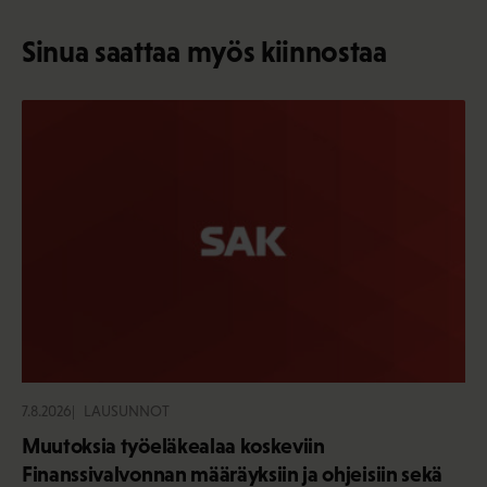
Sinua saattaa myös kiinnostaa
7.8.2026
LAUSUNNOT
Muutoksia työeläkealaa koskeviin
Finanssivalvonnan määräyksiin ja ohjeisiin sekä