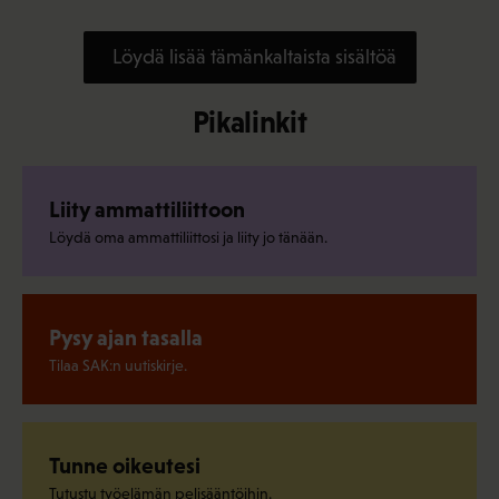
Löydä lisää tämänkaltaista sisältöä
Pikalinkit
Liity ammattiliittoon
Löydä oma ammattiliittosi ja liity jo tänään.
Pysy ajan tasalla
Tilaa SAK:n uutiskirje.
Tunne oikeutesi
Tutustu työelämän pelisääntöihin.