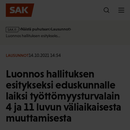
Hyppää
sisältöön
s
Näistä puhutaan
Lausunnot
a
Luonnos hallituksen esitykseks…
k
·
f
14.10.2021 14:54
LAUSUNNOT
i
Luonnos hallituksen
esitykseksi eduskunnalle
laiksi työttömyysturvalain
4 ja 11 luvun väliaikaisesta
muuttamisesta