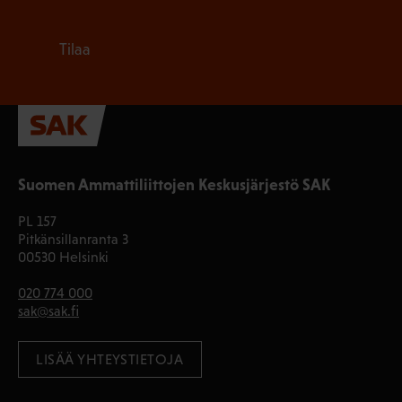
Tilaa
Suomen Ammattiliittojen Keskusjärjestö SAK
PL 157
Pitkänsillanranta 3
00530 Helsinki
020 774 000
sak@sak.fi
LISÄÄ YHTEYSTIETOJA