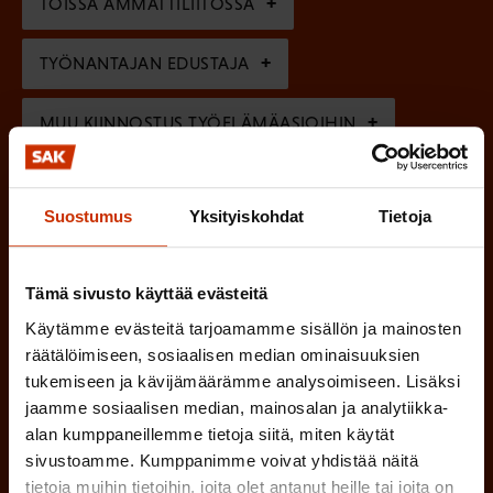
)
TÖISSÄ AMMATTILIITOSSA
e
n
TYÖNANTAJAN EDUSTAJA
)
MUU KIINNOSTUS TYÖELÄMÄASIOIHIN
(
Millä kielellä haluat uutiskirjeesi
Suostumus
Yksityiskohdat
Tietoja
P
SUOMI
RUOTSI
a
Tämä sivusto käyttää evästeitä
k
Käytämme evästeitä tarjoamamme sisällön ja mainosten
räätälöimiseen, sosiaalisen median ominaisuuksien
o
(
Hyväksyn tietojeni tallentamisen ja käsittelyn
tukemiseen ja kävijämäärämme analysoimiseen. Lisäksi
P
l
SAK:n viestintärekisterin
mukaisesti *
jaamme sosiaalisen median, mainosalan ja analytiikka-
a
l
alan kumppaneillemme tietoja siitä, miten käytät
k
sivustoamme. Kumppanimme voivat yhdistää näitä
i
o
tietoja muihin tietoihin, joita olet antanut heille tai joita on