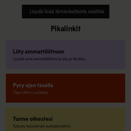
Löydä lisää tämänkaltaista sisältöä
Pikalinkit
Liity ammattiliittoon
Löydä oma ammattiliittosi ja liity jo tänään.
Pysy ajan tasalla
Tilaa SAK:n uutiskirje.
Tunne oikeutesi
Tutustu työelämän pelisääntöihin.