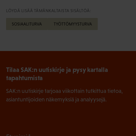
LÖYDÄ LISÄÄ TÄMÄNKALTAISTA SISÄLTÖÄ:
SOSIAALITURVA
TYÖTTÖMYYSTURVA
Tilaa SAK:n uutiskirje ja pysy kartalla
tapahtumista
SAK:n uutiskirje tarjoaa viikottain tutkittua tietoa,
asiantuntijoiden näkemyksiä ja analyysejä.
(