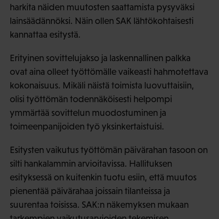
harkita näiden muutosten saattamista pysyväksi
lainsäädännöksi. Näin ollen SAK lähtökohtaisesti
kannattaa esitystä.
Erityinen sovittelujakso ja laskennallinen palkka
ovat aina olleet työttömälle vaikeasti hahmotettava
kokonaisuus. Mikäli näistä toimista luovuttaisiin,
olisi työttömän todennäköisesti helpompi
ymmärtää sovittelun muodostuminen ja
toimeenpanijoiden työ yksinkertaistuisi.
Esitysten vaikutus työttömän päivärahan tasoon on
silti hankalammin arvioitavissa. Hallituksen
esityksessä on kuitenkin tuotu esiin, että muutos
pienentää päivärahaa joissain tilanteissa ja
suurentaa toisissa. SAK:n näkemyksen mukaan
tarkempien vaikutusarvioiden tekemisen