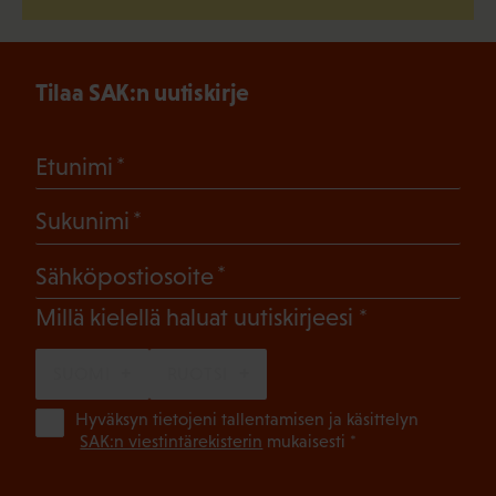
Tilaa SAK:n uutiskirje
(Pakollinen)
Etunimi
(Pakollinen)
Sukunimi
(Pakollinen)
Sähköpostiosoite
(Pakollinen)
Millä kielellä haluat uutiskirjeesi
SUOMI
RUOTSI
(Pa
Hyväksyn tietojeni tallentamisen ja käsittelyn
SAK:n viestintärekisterin
mukaisesti *