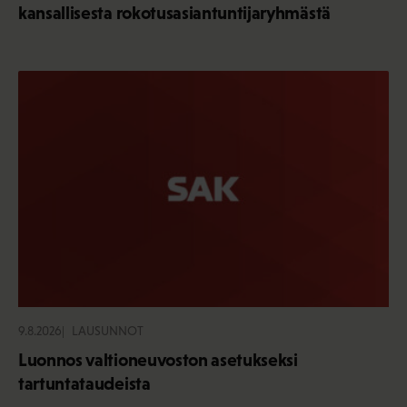
kansallisesta rokotusasiantuntijaryhmästä
9.8.2026
LAUSUNNOT
Luonnos valtioneuvoston asetukseksi
tartuntataudeista