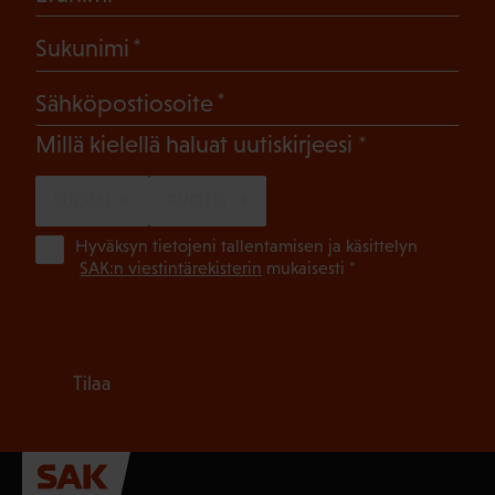
(Pakollinen)
Sukunimi
(Pakollinen)
Sähköpostiosoite
(Pakollinen)
Millä kielellä haluat uutiskirjeesi
SUOMI
RUOTSI
(Pa
Hyväksyn tietojeni tallentamisen ja käsittelyn
SAK:n viestintärekisterin
mukaisesti *
Tilaa