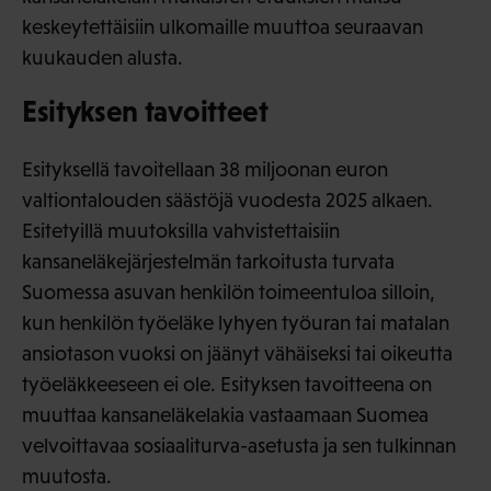
keskeytettäisiin ulkomaille muuttoa seuraavan
kuukauden alusta.
Esityksen tavoitteet
Esityksellä tavoitellaan 38 miljoonan euron
valtiontalouden säästöjä vuodesta 2025 alkaen.
Esitetyillä muutoksilla vahvistettaisiin
kansaneläkejärjestelmän tarkoitusta turvata
Suomessa asuvan henkilön toimeentuloa silloin,
kun henkilön työeläke lyhyen työuran tai matalan
ansiotason vuoksi on jäänyt vähäiseksi tai oikeutta
työeläkkeeseen ei ole. Esityksen tavoitteena on
muuttaa kansaneläkelakia vastaamaan Suomea
velvoittavaa sosiaaliturva-asetusta ja sen tulkinnan
muutosta.