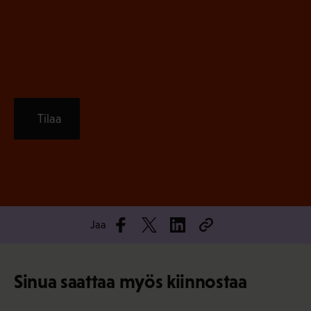
n
)
Tilaa
Jaa
Sinua saattaa myös kiinnostaa