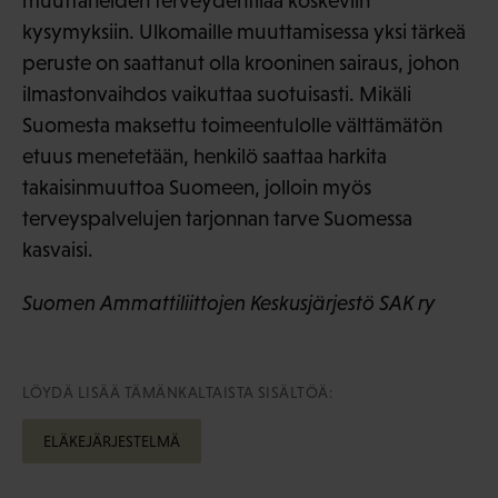
muuttaneiden terveydentilaa koskeviin
kysymyksiin. Ulkomaille muuttamisessa yksi tärkeä
peruste on saattanut olla krooninen sairaus, johon
ilmastonvaihdos vaikuttaa suotuisasti. Mikäli
Suomesta maksettu toimeentulolle välttämätön
etuus menetetään, henkilö saattaa harkita
takaisinmuuttoa Suomeen, jolloin myös
terveyspalvelujen tarjonnan tarve Suomessa
kasvaisi.
Suomen Ammattiliittojen Keskusjärjestö SAK ry
LÖYDÄ LISÄÄ TÄMÄNKALTAISTA SISÄLTÖÄ:
ELÄKEJÄRJESTELMÄ