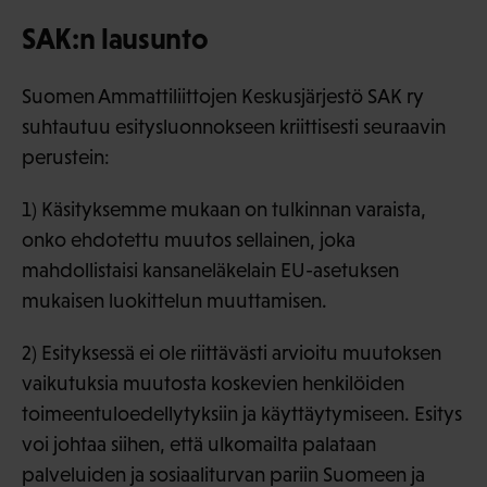
SAK:n lausunto
Suomen Ammattiliittojen Keskusjärjestö SAK ry
suhtautuu esitysluonnokseen kriittisesti seuraavin
perustein:
1) Käsityksemme mukaan on tulkinnan varaista,
onko ehdotettu muutos sellainen, joka
mahdollistaisi kansaneläkelain EU-asetuksen
mukaisen luokittelun muuttamisen.
2) Esityksessä ei ole riittävästi arvioitu muutoksen
vaikutuksia muutosta koskevien henkilöiden
toimeentuloedellytyksiin ja käyttäytymiseen. Esitys
voi johtaa siihen, että ulkomailta palataan
palveluiden ja sosiaaliturvan pariin Suomeen ja