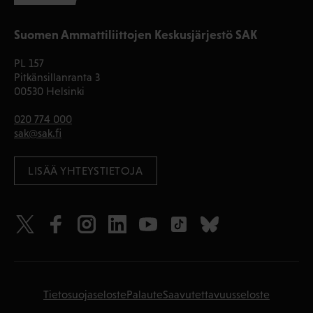
Suomen Ammattiliittojen Keskusjärjestö SAK
PL 157
Pitkänsillanranta 3
00530 Helsinki
020 774 000
sak@sak.fi
LISÄÄ YHTEYSTIETOJA
Tietosuojaseloste
Palaute
Saavutettavuusseloste