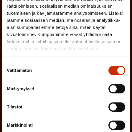
o
räätälöimiseen, sosiaalisen median ominaisuuksien
a
l
(
tukemiseen ja kävijämäärämme analysoimiseen. Lisäksi
Sähköpostiosoite
k
l
jaamme sosiaalisen median, mainosalan ja analytiikka-
P
o
alan kumppaneillemme tietoja siitä, miten käytät
i
a
sivustoamme. Kumppanimme voivat yhdistää näitä
l
Mikä tai mitkä näistä kuvaavat sinua
n
tietoja muihin tietoihin, joita olet antanut heille tai joita on
k
l
parhaiten?
e
kerätty, kun olet käyttänyt heidän palvelujaan.
o
i
n
l
LUOTTAMUSMIES
n
Suostumuksen
)
Välttämätön
l
valinta
e
TYÖSUOJELUVALTUUTETTU
i
n
Mieltymykset
n
)
TÖISSÄ AMMATTILIITOSSA
e
Tilastot
n
TYÖNANTAJAN EDUSTAJA
)
Markkinointi
MUU KIINNOSTUS TYÖELÄMÄASIOIHIN