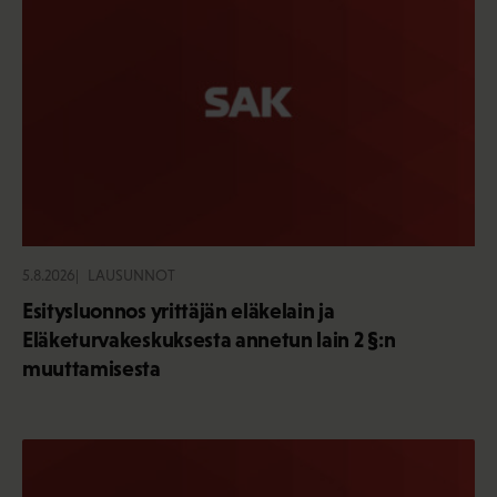
5.8.2026
LAUSUNNOT
Esitysluonnos yrittäjän eläkelain ja
Eläketurvakeskuksesta annetun lain 2 §:n
muuttamisesta