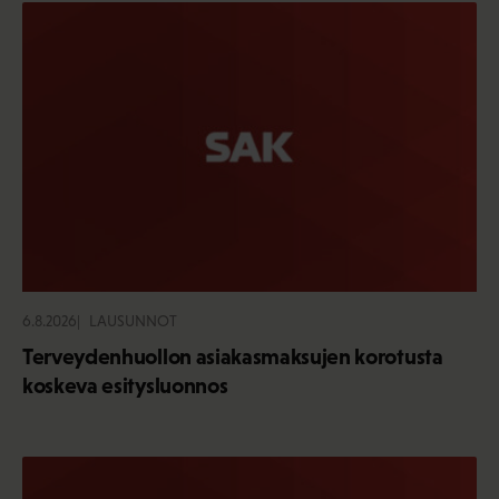
6.8.2026
LAUSUNNOT
Terveydenhuollon asiakasmaksujen korotusta
koskeva esitysluonnos