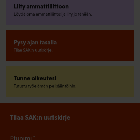
Liity ammattiliittoon
Löydä oma ammattiliittosi ja liity jo tänään.
Pysy ajan tasalla
Tilaa SAK:n uutiskirje.
Tunne oikeutesi
Tutustu työelämän pelisääntöihin.
Tilaa SAK:n uutiskirje
(Pakollinen)
Etunimi