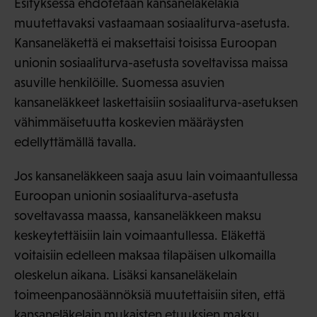
Esityksessä ehdotetaan kansaneläkelakia
muutettavaksi vastaamaan sosiaaliturva-asetusta.
Kansaneläkettä ei maksettaisi toisissa Euroopan
unionin sosiaaliturva-asetusta soveltavissa maissa
asuville henkilöille. Suomessa asuvien
kansaneläkkeet laskettaisiin sosiaaliturva-asetuksen
vähimmäisetuutta koskevien määräysten
edellyttämällä tavalla.
Jos kansaneläkkeen saaja asuu lain voimaantullessa
Euroopan unionin sosiaaliturva-asetusta
soveltavassa maassa, kansaneläkkeen maksu
keskeytettäisiin lain voimaantullessa. Eläkettä
voitaisiin edelleen maksaa tilapäisen ulkomailla
oleskelun aikana. Lisäksi kansaneläkelain
toimeenpanosäännöksiä muutettaisiin siten, että
kansaneläkelain mukaisten etuuksien maksu