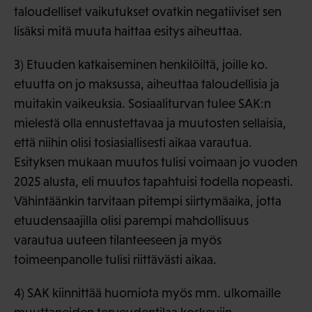
taloudelliset vaikutukset ovatkin negatiiviset sen
lisäksi mitä muuta haittaa esitys aiheuttaa.
3) Etuuden katkaiseminen henkilöiltä, joille ko.
etuutta on jo maksussa, aiheuttaa taloudellisia ja
muitakin vaikeuksia. Sosiaaliturvan tulee SAK:n
mielestä olla ennustettavaa ja muutosten sellaisia,
että niihin olisi tosiasiallisesti aikaa varautua.
Esityksen mukaan muutos tulisi voimaan jo vuoden
2025 alusta, eli muutos tapahtuisi todella nopeasti.
Vähintäänkin tarvitaan pitempi siirtymäaika, jotta
etuudensaajilla olisi parempi mahdollisuus
varautua uuteen tilanteeseen ja myös
toimeenpanolle tulisi riittävästi aikaa.
4) SAK kiinnittää huomiota myös mm. ulkomaille