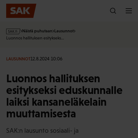
Hyppää
sisältöön
s
Näistä puhutaan
Lausunnot
a
Luonnos hallituksen esitykseks…
k
·
f
12.8.2024 10:06
LAUSUNNOT
i
Luonnos hallituksen
esitykseksi eduskunnalle
laiksi kansaneläkelain
muuttamisesta
SAK:n lausunto sosiaali- ja